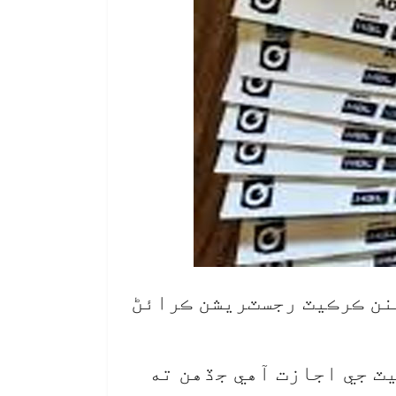
قينن ڪرڪيٽ رجسٽريشن ڪرائڻ
ڙ ميچز لاءِ 7500 شوقينن کي ڪرڪيٽ جي اجازت آهي جڏهن ته