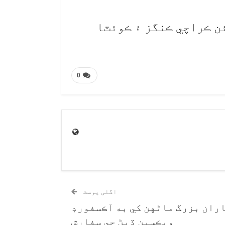
عي چيمپئن ڪراچي ڪنگز ۽ ڪوئٽا
0
اگلی پوسٹ
اران بزرگ ماڻهن کي به آڪسفورڊ
ويڪسين ڏيڻ جي سفارش