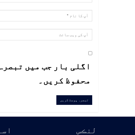
اگلی بار جب میں تبصرہ 
محفوظ کریں۔
لنڪس
اسا