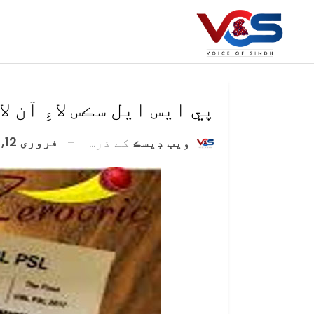
پي ايس ايل سڪس لاءِ آن 
فروری 12, 2021
ويب ڊيسڪ
کے ذریعہ