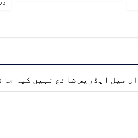
ور
ای میل ایڈریس شائع نہیں کیا جائ