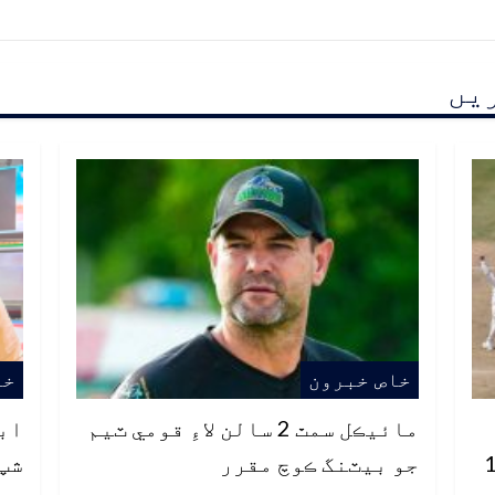
ریں
خاص خبرون
خا
مائيڪل سمٿ 2 سالن لاءِ قومي ٽيم
اب
ن تي 103
جو بيٽنگ ڪوچ مقرر