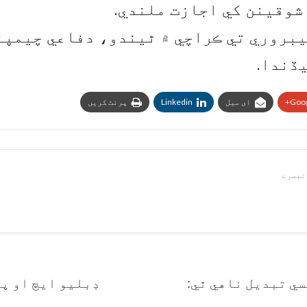
ايس ايل جو هي ميلو 20 فيبروري تي ڪراچي ۾ ٿيندو، دفا
ڏندا.
Goog
ای میل
Linkedin
پرنٹ کریں
ي تبديل ناهي ٿي:
ڊبليو ايڇ او پ