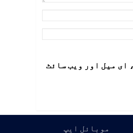
 ای میل اور ویب سائٹ
موبائل ايپ