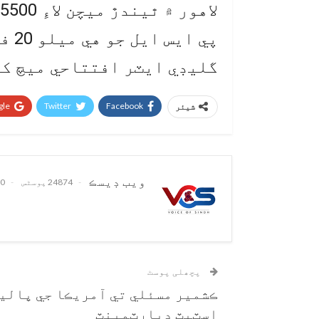
لاهور ۾ ٿيندڙ ميچن لاءِ 5500 شوقينن کي اجازت ملندي.
پي 
گليڊي ايٽر افتتاحي ميچ کي
le+
Twitter
Facebook
شیئر
ويب ڊيسڪ
24874 پوسٹس
0 تبصرے
پچھلی پوسٹ
ڪشمير مسئلي تي آمريڪا جي پاليس
اسٽيٽ ڊپارٽمينٽ