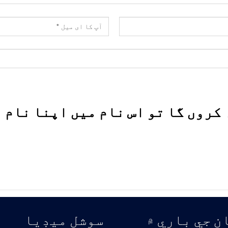
کروں گا تو اس نام میں اپنا نام ،
ن جي باري ۾
سوشل ميڊيا