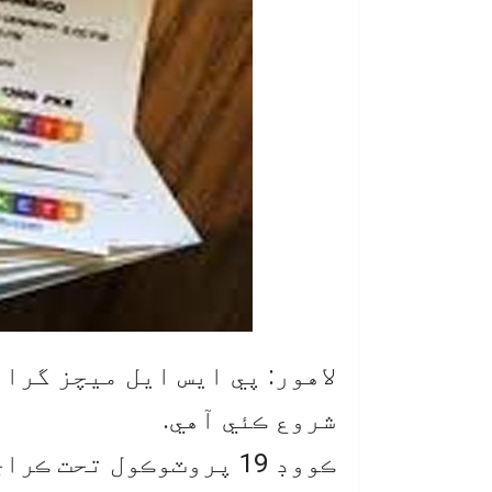
لاهور: پي ايس ايل ميچز گرا
شروع ڪئي آهي.