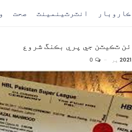
ڪاروبار
انٽرٽينمينٽ
صحت
و
مُن
لائن ٽڪيٽن جي پري بڪنگ شروع
پر
0