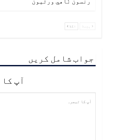
رنسون ٺاهي ورتيون
پچھلا
اگلا
جواب شامل کریں
آپ کا 