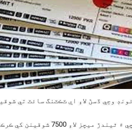
ئونڊ وڃي ڏسڻ لاءِ اي ٽڪٽنگ سائٽ تي شو
ڪووڊ 19 پروٽوڪول تحت ڪراچي ۾ ٿيند