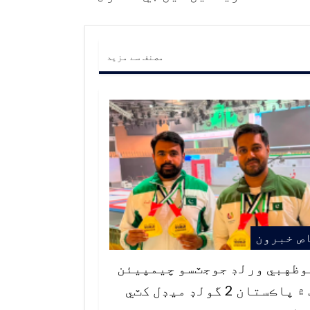
مصنف سے مزید
ص خبرون
وظهبي ورلڊ جوجٽسو چيمپيئن
شپ ۾ پاڪستان 2 گولڊ ميڊل کٽي