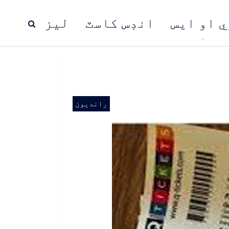
ي او ايس
انڊس کاسٽ
ليز
ڍ
پاڪستان
عالمي خبرون
رانديون