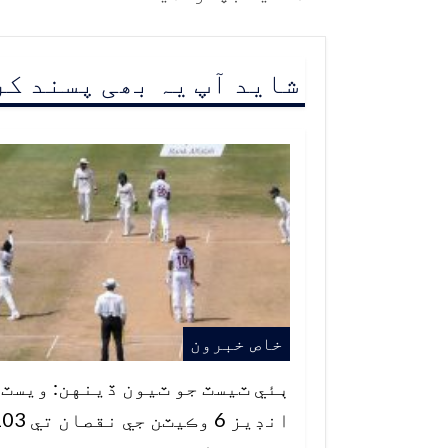
شاید آپ یہ بھی پسند ک
خاص خبرون
ٻئي ٽيسٽ جو ٽيون ڏينهن: ويسٽ
انڊيز 6 وڪيٽن جي نقصا