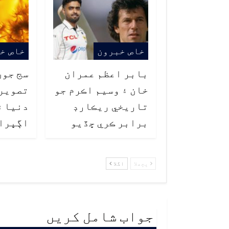
خاص خبرون
خاص خ
بابر اعظم عمران
سج جون
خان ۽ وسيم اڪرم جو
تصوير
تاريخي ريڪارڊ
دنيا ۾
برابر ڪري ڇڏيو
اڳڀرا
پچھلا
اگلا
جواب شامل کریں