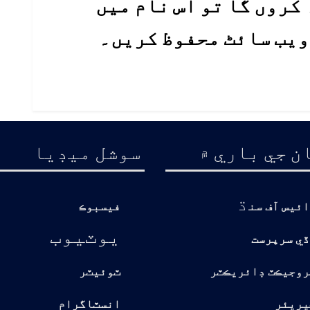
کروں گا تو اس نام میں
 ویب سائٹ محفوظ کریں۔
ن جي باري ۾
سوشل ميڊيا
ڌ
ائيس آف سن
فيسبوڪ
يوٽيوب
ڏي سرپرست
روجيڪٽ ڊائريڪٽر
ٽوئيٽر
يريئر
انسٽاگرام