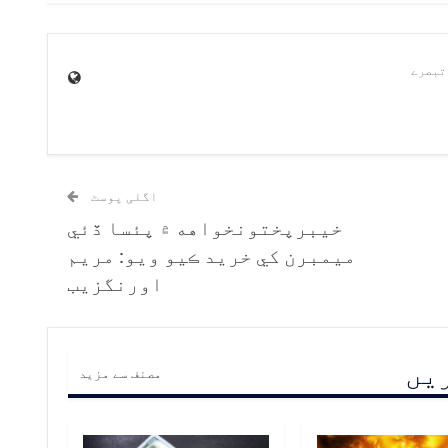
اگلی پوسٹ
خيبرپختونخواهه ۾ پئسا ڏئي
ميمبرن کي خريد ڪيو ويو: مريم
اورنگزيب
ریں
مصنف سے مزید