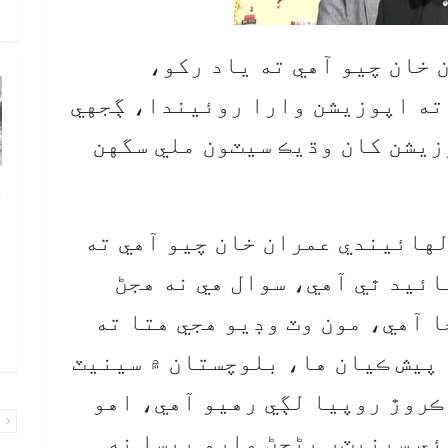
و
 خان چيو آهي ته ياد رکو،
ته اپوزيشن وارا روئيندا، ڳجهي
زيشن کان وڌيڪ سيٽون ملي سگهن
چ
ب
هائيندي عمران خان چيو آهي ته
ٻ
ائيد ٿي آهي، سوال هي نه هجڻ
ص
م
 آهي، مون وٽ وڊيو هجي هتا ته
۾ 
 پيش ڪيان ها، بلوچستان ۾ سينيٽ
ي هڪ سيٽ جو ريٽ 50 کان 70 ڪروڙ روپيا لڳي رهيو آهي، اهو
پ
ئي سينيٽر بڻجڻ وارو پيسا نه