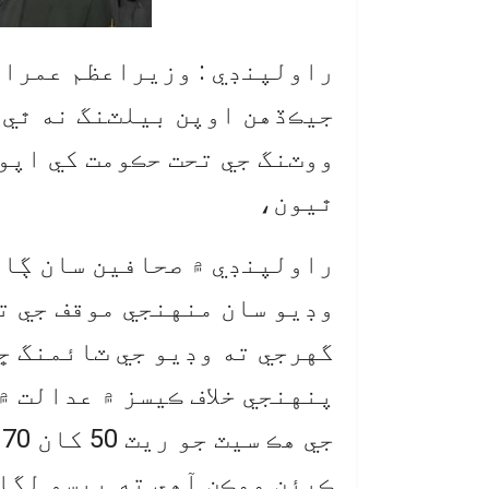
راولپنڊي : وزيراعظم عمران
جيڪڏهن اوپن بيلٽنگ نه ٿي 
ووٽنگ جي تحت حڪومت کي اپو
ٿيون،
راولپنڊي ۾ صحافين سان ڳال
وڊيو سان منهنجي موقف جي ت
گهرجي ته وڊيو جي ٽائمنگ ڇا
پنهنجي خلاف ڪيسز ۾ عدالت ۾
ج
ڪيئن ممڪن آهي ته پيسو لڳا