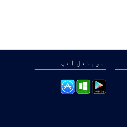
موبائل ايپ