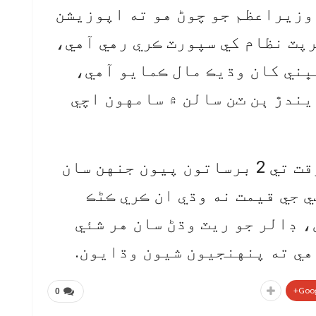
وزيراعظم جو چوڻ هو ته اپوزيشن
پٽ نظام کي سپورٽ ڪري رهي آهي،
ڀني کان وڌيڪ مال ڪمايو آهي،
يندڙ ٻن ٽن سالن ۾ سامهون اچي
وزيراعظم چيو آهي ته غلط وقت تي 2 برساتون پيون جنهن سان
 جي قيمت نه وڌي ان ڪري ڪڻڪ
 ڊالر جو ريٽ وڌڻ سان هر شئي
هي ته پنهنجيون شيون وڌايون.
Goog
0