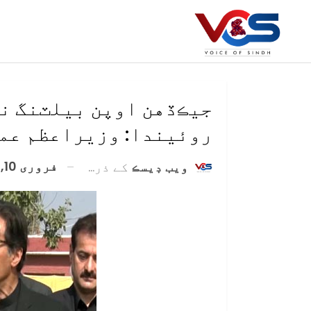
جيڪڏهن اوپن بيلٽنگ نه
روئيندا: وزيراعظم عم
فروری 10, 2021
ويب ڊيسڪ
کے ذریعہ