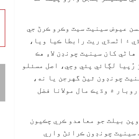
سن عيوض سينيٽ سيٽ وڪرو ڪرڻ جي
سڌي ۽ اڻسڌي ريت رابطا ڪيا ويا،
هاڻي کان سينيٽ چونڊن لاءِ هڪ
يمت 50 کان 70 ڪروڙ رُپيا لڳائي پئي وڃي، اصل مسئلو
نيٽ چونڊون ٿيڻ گهرجن يا نه،
روبار ۾ وڌيڪ مال مولانا فضل
اوپن بيلٽ جو معاهدو ڪري چڪيون
 سينيٽ چونڊون ڪرائڻ واري