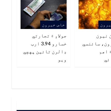
برون
خاص خبرون
 نيون
جولاءِ ۾ تجارتي
ون، سائنسي
خسارو 3.94 ارب
 اهم
ڊالرن تائين پهچي
ئي
ويو