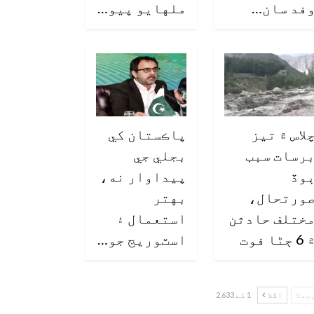
فد سان…
ملهايو پيو…
لاس ۾ تيز
پاڪستان کي
رسات سبب
بجلي جي
وڏ
پيداوار نه،
ورتحال،
بهتر
ختلف حادثن
استعمال ۽
6 ڄڻا فوت
اسٽوريج جو…
چھلا
اگلا
1 کے 2,633