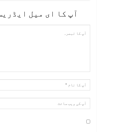
آپ کا ای میل ایڈریس