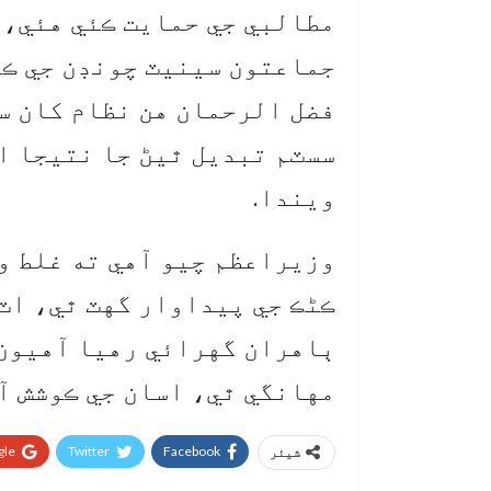
مطالبي جي حمايت ڪئي هئي، 
جماعتون سينيٽ چونڊن جي ڪر
فضل الرحمان هن نظام کان س
سسٽم تبديل ٿيڻ جا نتيجا ا
ويندا.
ڪڻڪ جي پيداوار گهٽ ٿي، اٽي
ٻاهران گهرائي رهيا آهيون،
مهانگي ٿي، اسان جي ڪوشش آ
le+
Twitter
Facebook
شیئر