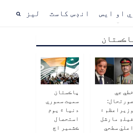
ي او ايس
انڊس کاسٽ
ليز
اڪستان
ڍ
پاڪستان
عالمي خبرون
طي جي
پاڪستان
ورتحال:
سميت سموري
زيراعظم ۽
دنيا ۾ يوم
يلڊ مارشل
استحصال
عليٰ سطحي
ڪشمير اڄ