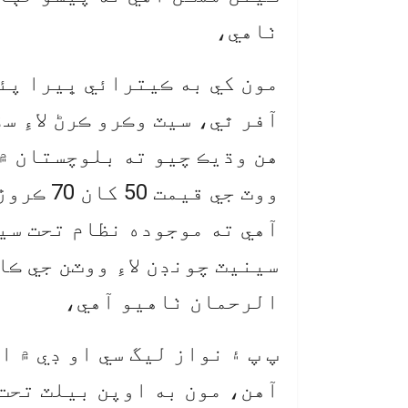
ٺاهي،
مون کي به ڪيترائي ڀيرا پئ
آفر ٿي، سيٽ وڪرو ڪرڻ لاءِ 
هن وڌيڪ چيو ته بلوچستان ۾ 
ووٽ جي ق
آهي ته موجوده نظام تحت سي
سينيٽ چونڊن لاءِ ووٽن جي ڪا
الرحمان ٺاهيو آهي،
پ پ ۽ نواز ليگ سي او ڊي ۾ 
آهن، مون به اوپن بيلٽ تحت