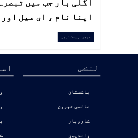
اگلی بار جب میں تبصرہ 
اپنا نام ، ای میل اور
لنڪس
اسا
پاڪستان
و
عالمي خبرون
و
ڪاروبار
پ
رانديون
ڪ