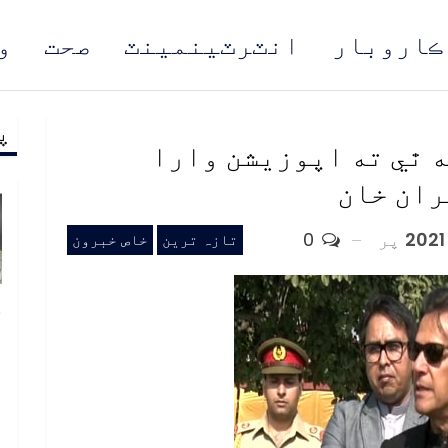
ڪاروبار
انٽرٽينمينٽ
صحت
و
پ
مُن
 ٿي ته اپوزيشن وارا
ران خان
پر
0
تازہ ترین
خاص خبرون
خ
ص
و
ف
ا