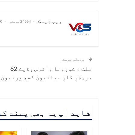
ويب ڊيسڪ
24884 پوسٹس
0 تبصرے
پچھلی پوسٹ
ملڪ ۾ ڪورونا وائرس وڌيڪ 62
مريضن کان حياتيون کسي ورتيون
شاید آپ یہ بھی پسند ک