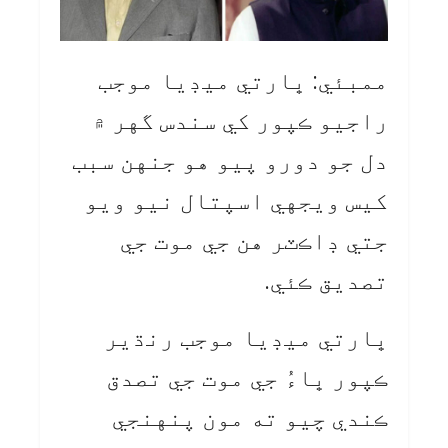
ممبئي: ڀارتي ميڊيا موجب
راجيو ڪپور کي سندس گهر ۾
دل جو دورو پيو هو جنهن سبب
کيس ويجهي اسپتال نيو ويو
جتي ڊاڪٽر هن جي موت جي
تصديق ڪئي.
ڀارتي ميڊيا موجب رنڌير
ڪپور ڀاءُ جي موت جي تصدق
ڪندي چيو ته مون پنهنجي