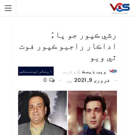
رشي ڪپور جو ڀاءُ
اداڪار راجيو ڪپور فوت
ٿي ويو
ويب ڊيسڪ
کے ذریعہ
اينٽرتينمنٽس
فروری 9, 2021
پر
0