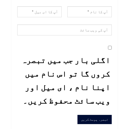
اگلی بار جب میں تبصرہ
کروں گا تو اس نام میں
اپنا نام ، ای میل اور
ویب سائٹ محفوظ کریں۔