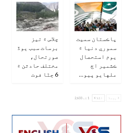
پاڪستان سميت
چلاس ۾ تيز
سموري دنيا ۾
برسات سبب ٻوڏ
يوم استحصال
صورتحال،
ڪشمير اڄ
مختلف حادثن ۾
ملهايو پيو…
6 ڄڻا فوت
پچھلا
اگلا
1 کے 2,633