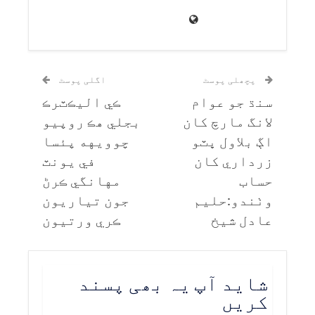
پچھلی پوسٹ
اگلی پوسٹ
سنڌ جو عوام
ڪي اليڪٽرڪ
لانگ مارچ کان
بجلي هڪ روپيو
اڳ بلاول ڀٽو
چوويهه پئسا
زرداري کان
في يونٽ
حساب
مهانگي ڪرڻ
وٺندو:حليم
جون تياريون
عادل شيخ
ڪري ورتيون
شاید آپ یہ بھی پسند
کریں