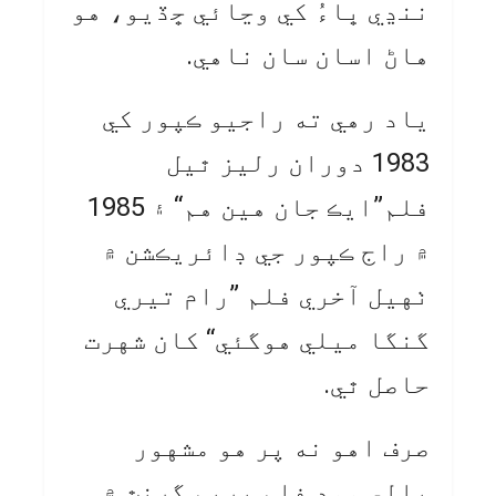
ننڍي ڀاءُ کي وڃائي ڇڏيو، هو
هاڻ اسان سان ناهي.
ياد رهي ته راجيو ڪپور کي
1983 دوران رليز ٿيل
فلم”ايڪ جان هين هم“ ۽ 1985
۾ راج ڪپور جي ڊائريڪشن ۾
ٺهيل آخري فلم ”رام تيري
گنگا ميلي هوگئي“ کان شهرت
حاصل ٿي.
صرف اهو نه پر هو مشهور
بالي ووڊ فلم پريم گرنٿ ۾