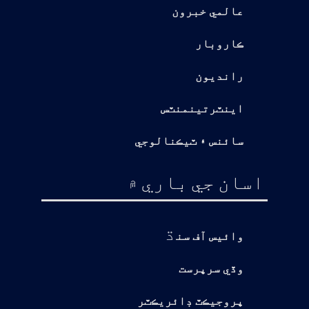
عالمي خبرون
ڪاروبار
رانديون
اينٽرتينمنٽس
سائنس ۽ ٽيڪنالوجي
اسان جي باري ۾
ڌ
وائيس آف سن
وڏي سرپرست
پروجيڪٽ ڊائريڪٽر