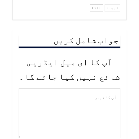
پچھلا
اگلا
جواب شامل کریں
آپ کا ای میل ایڈریس
شائع نہیں کیا جائے گا۔