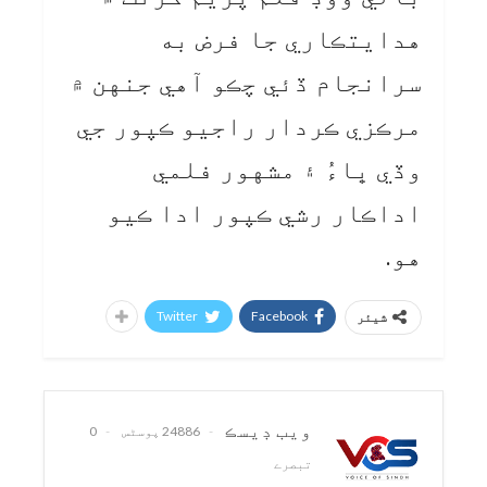
هدايتڪاري جا فرض به
سرانجام ڏئي چڪو آهي جنهن ۾
مرڪزي ڪردار راجيو ڪپور جي
وڏي ڀاءُ ۽ مشهور فلمي
اداڪار رشي ڪپور ادا ڪيو
هو.
Twitter
Facebook
شیئر
ويب ڊيسڪ
24886 پوسٹس
0
تبصرے