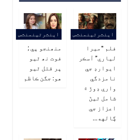
اينٽرتينمنٽس
اينٽرتينمنٽس
فلم "ميرا
منھنجو پيءُ
لياري” آسڪر
فوت نھ ٿيو
ايوارڊ جي
پر قتل ٿيو
نامزدگي
هو: جگن ڪاظم
واري ڊوڙ ۾
شامل ٿيڻ
اعزاز جي
ڳالهه…