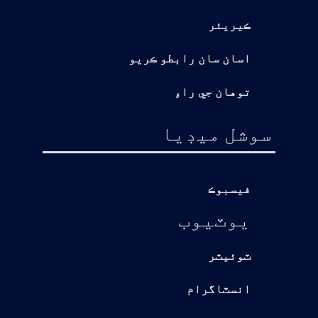
ڪيريئر
اسان سان رابطو ڪريو
توهان جي راءِ
سوشل ميڊيا
فيسبوڪ
يوٽيوب
ٽوئيٽر
انسٽاگرام