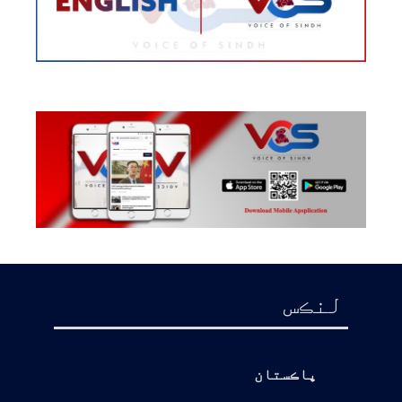
لنڪس
پاڪستان