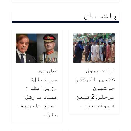
پاڪستان
آزاد جمون
خطي جي
ڪشمير اليڪشن
صورتحال:
جو ٽيون
وزيراعظم ۽
مرحلو: 2 ضلعن
فيلڊ مارشل
۾ چونڊ عمل…
اعليٰ سطحي وفد
سان…