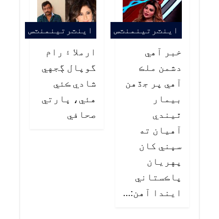
اينٽرتينمنٽس
اينٽرتينمنٽس
خبر آهي
ارملا ۽ رام
دشمن ملڪ
گوپال ڳجهي
آهي پر جڏهن
شادي ڪئي
بيمار
هئي، ڀارتي
ٿيندي
صحافي
آهيان ته
سڀني کان
پهريان
پاڪستاني
ايندا آهن:…