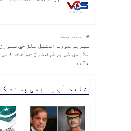
پچھلی پوسٹ
سپريم ڪورٽ اسٽيل ملز جي سمورن
ملازمن کي برطرف ڪرڻ جو حڪم ڏئي
ڇڏيو
شاید آپ یہ بھی پسند ک