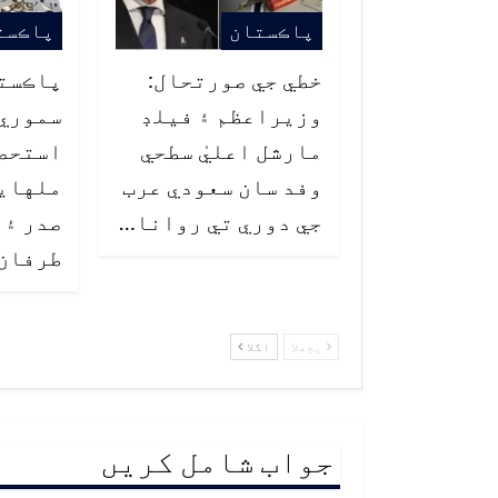
پاڪستان
پاڪست
خطي جي صورتحال:
پاڪست
وزيراعظم ۽ فيلڊ
سموري 
مارشل اعليٰ سطحي
استحصا
وفد سان سعودي عرب
ملهايو
جي دوري تي روانا…
صدر ۽ 
طرفان
پچھلا
اگلا
جواب شامل کریں