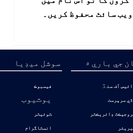
 ویب سائٹ محفوظ کریں۔
ن جي باري ۾
سوشل ميڊيا
ڌ
ائيس آف سن
فيسبوڪ
يوٽيوب
ڏي سرپرست
روجيڪٽ ڊائريڪٽر
ٽوئيٽر
يريئر
انسٽاگرام