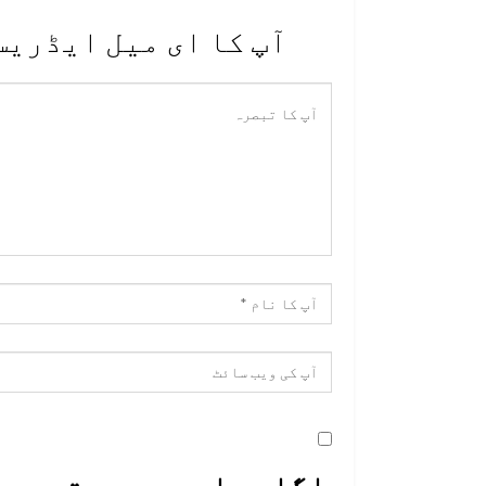
آپ کا ای میل ایڈریس
اگلی بار جب میں تبصرہ 