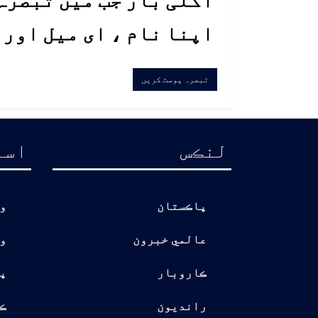
اپنا نام ، ای میل اور
لنڪس
اسا
پاڪستان
و
عالمي خبرون
و
ڪاروبار
پ
رانديون
ڪ