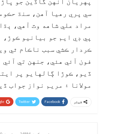
پهريان انهن گاڏين جو ڀاڙو
مراد علي شاهه وٽ آهي، ٻڌاي
پي ڊي ايم جو بيانيو ڪوڙ، ف
ڪردار ڪشي سبب ناڪام ٿي وي
فون آئي هئي، جنهن تي آئي ا
ڏيو، ڪوڙا ڳالهايو پر ايتر
مولانا ۽ مريم نواز جواب ڏيو
le+
Twitter
Facebook
شیئر
ويب ڊيسڪ
24884 پوسٹس
0 تبصرے