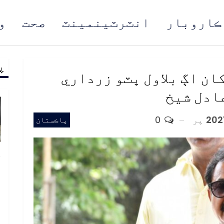
ڪاروبار
انٽرٽينمينٽ
صحت
و
پ
مُن
کان اڳ بلاول ڀٽو زرداري
ادل شيخ
پر
0
پاڪستان
خ
ص
و
ف
ا