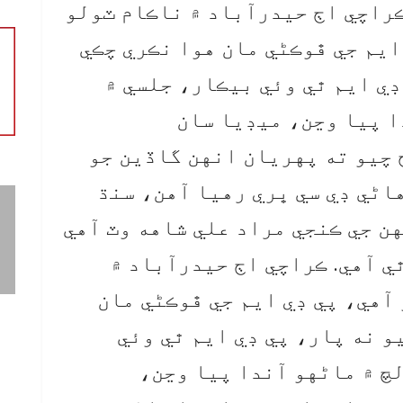
ڪراچي اڄ حيدرآباد ۾ ناڪام ٽولو
 ايم جي ڦوڪڻي مان هوا نڪري چڪي
ڊي ايم ٿي وئي بيڪار، جلسي ۾
ا پيا وڃن، ميڊيا سان
چيو ته پهريان انهن گاڏين جو
اڻي ڊي سي ڀري رهيا آهن، سنڌ
ب مليا جنهن جي ڪنجي مراد علي شاهه وٽ آهي
ي آهي. ڪراچي اڄ حيدرآباد ۾
 آهي، پي ڊي ايم جي ڦوڪڻي مان
و نه پار، پي ڊي ايم ٿي وئي
لچ ۾ ماڻهو آندا پيا وڃن،