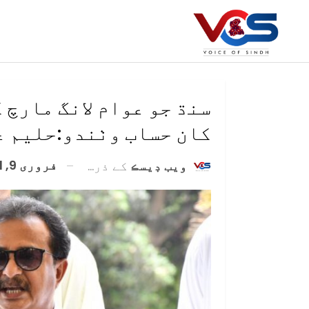
سنڌ جو عوام لانگ مارچ 
کان حساب وٺندو:حليم ع
فروری 9, 2021
ويب ڊيسڪ
کے ذریعہ