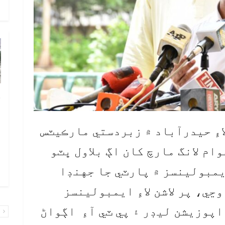
و
چ
ب
ٻ
لاءِ حيدرآباد ۾ زبردستي مارڪيٽس
ص
ام لانگ مارچ کان اڳ بلاول ڀٽو
م
مبولينسز ۾ پارٽي جا جهنڊا
۾ 
ڃي، پر لاشن لاءِ ايمبولينسز
اپوزيشن ليڊر ۽ پي ٽي آءِ اڳواڻ
پ