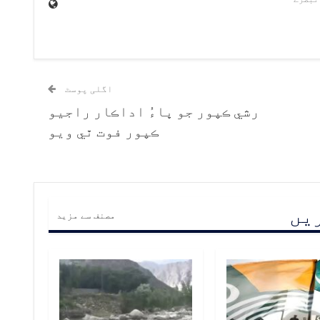
اگلی پوسٹ
رشي ڪپور جو ڀاءُ اداڪار راجيو
ڪپور فوت ٿي ويو
ریں
مصنف سے مزید