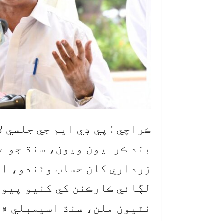
ڪراچي : پي ڊي ايم جي جلسي 
بند ڪرايون ويون، سنڌ جو عو
زرداري کان حساب وٺندو، اي
لڳائي ڪارڪنن کي کنيو پيو و
نٿيون ملن، سنڌ اسيمبلي ۾ 