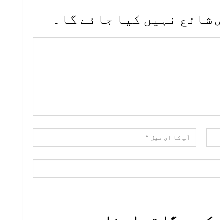
 شائع نہیں کیا جائے گا۔
کروں گا تو اس نام میں