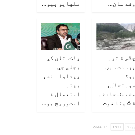
فد سان…
ملهايو پيو…
لاس ۾ تيز
پاڪستان کي
رسات سبب
بجلي جي
وڏ
پيداوار نه،
ورتحال،
بهتر
ختلف حادثن
استعمال ۽
6 ڄڻا فوت
اسٽوريج جو…
چھلا
اگلا
1 کے 2,633