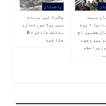
ان
پاڪستان
ان سميت
چلاس ۾ تيز برسات
دنيا ۾ يوم
سبب ٻوڏ صورتحال،
ل ڪشمير اڄ
مختلف حادثن ۾ 6
 پيو وڃي،
ڄڻا فوت
وزيراعظم
…