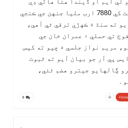
 تي ايم او ڏيندا هئا هاڻي ڊي
سي ڀري رهيا آهن‏، سنڌ حڪومت کي 7880 ارب مليا جنهن جي ڪنجي
و ته سنڌ ۾ ڪهڙي ترقي ٿي آهي،
وج تي حملي ۽ عمران خان جي
و، مريم نواز جلسي ۾ چيو ته کيس
يس پي آر جو بيان آيو ته ثبوت
و ڳالهايو جيترو هضم ٿئي،
 .
Goog
0