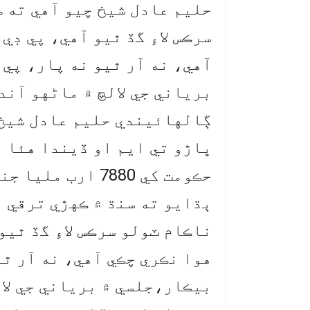
حليم عادل شيخ چيو آهي ته 
سرڪس لاءِ گڏ ٿيو آهي، پي ڊي
آهي، نه آر ٿيو نه پار، پي 
برياني جي لالچ ۾ ماڻهو آند
ڳالهائيندي حليم عادل شيخ 
ڀاڙو تي ايم او ڏيندا هئا ه
حڪومت کي 7880 ار
ٻڌايو ته سنڌ ۾ ڪهڙي ترقي ٿ
ناڪام ٽولو سرڪس لاءِ گڏ ٿيو
هوا نڪري چڪي آهي، نه آر ٿي
بيڪار،جلسي ۾ برياني جي لا