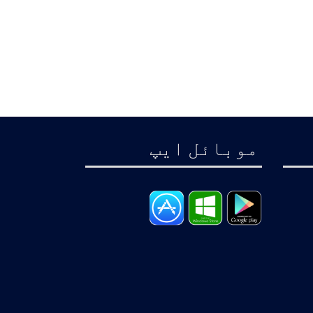
موبائل ايپ