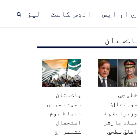
ي او ايس
انڊس کاسٽ
ليز
اڪستان
ڍ
پاڪستان
عالمي خبرون
طي جي
پاڪستان
ورتحال:
سميت سموري
زيراعظم ۽
دنيا ۾ يوم
يلڊ مارشل
استحصال
عليٰ سطحي
ڪشمير اڄ