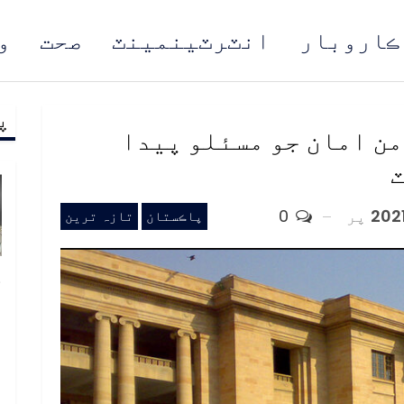
ڪاروبار
انٽرٽينمينٽ
صحت
و
پ
مُن
ن امان جو مسئلو پيدا
ٽ
پر
0
پاڪستان
تازہ ترین
خ
ص
و
ف
ا