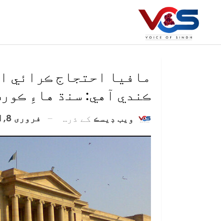
مافيا احتجاج ڪرائي ام
ڪندي آهي: سنڌ هاءِ ڪور
فروری 8, 2021
ويب ڊيسڪ
کے ذریعہ