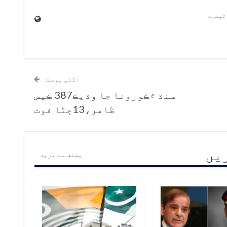
اگلی پوسٹ
سنڌ ۾ڪورونا جا وڌيڪ387 ڪيس
ظاهر،13ڄڻا فوت
ریں
مصنف سے مزید