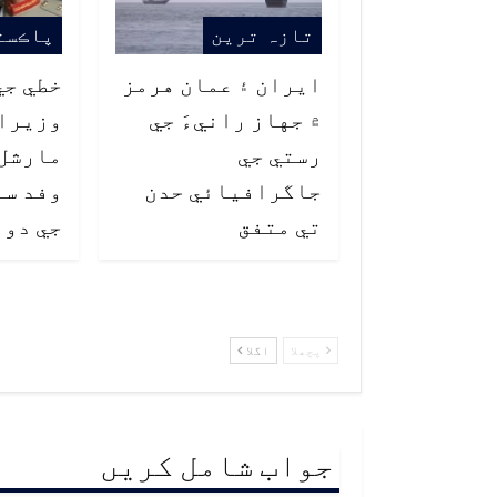
تازہ ترین
پاڪست
ايران ۽ عمان هرمز
خطي جي
۾ جهاز رانيءَ جي
وزيراع
رستي جي
مارشل 
جاگرافيائي حدن
وفد سا
تي متفق
جي دور
پچھلا
اگلا
جواب شامل کریں