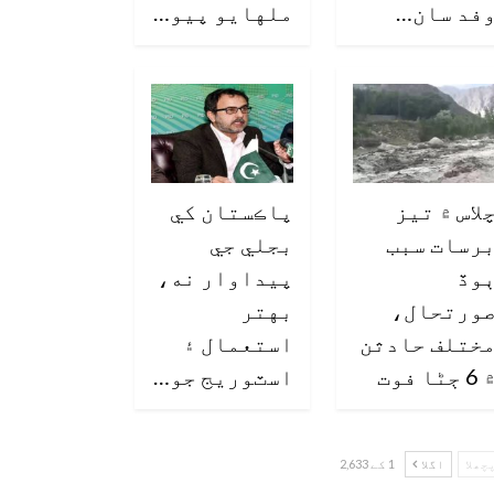
فد سان…
ملهايو پيو…
لاس ۾ تيز
پاڪستان کي
رسات سبب
بجلي جي
وڏ
پيداوار نه،
ورتحال،
بهتر
ختلف حادثن
استعمال ۽
6 ڄڻا فوت
اسٽوريج جو…
چھلا
اگلا
1 کے 2,633