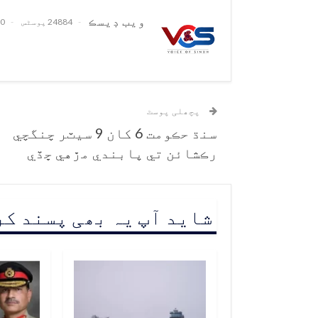
ويب ڊيسڪ
24884 پوسٹس
0 تبصرے
پچھلی پوسٹ
سنڌ حڪومت 6 کان 9 سيٽر چنگچي
رڪشائن تي پابندي مڙهي ڇڏي
شاید آپ یہ بھی پسند ک