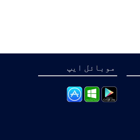
موبائل ايپ