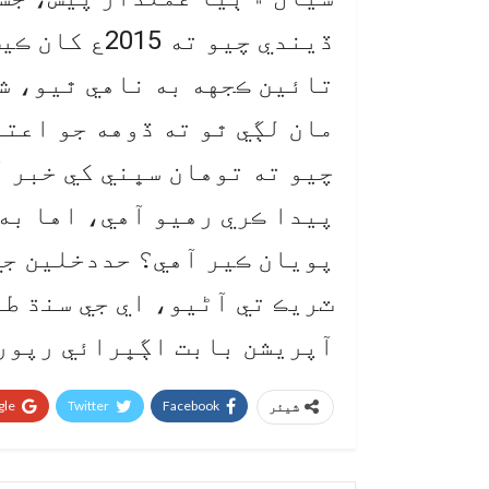
ڏيندي چيو ته
تائين ڪجهه به ناهي ٿيو، ش
مان لڳي ٿو ته ڏوهه جو اعت
چيو ته توهان سڀني کي خبر 
پيدا ڪري رهيو آهي، اها به
پويان ڪير آهي؟ حددخلين جي
ٽريڪ تي آڻيو، اي جي سنڌ ط
آپريشن بابت اڳڀرائي رپورٽ
le+
Twitter
Facebook
شیئر