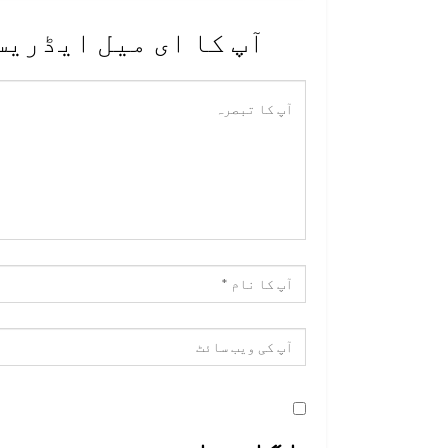
آپ کا ای میل ایڈریس