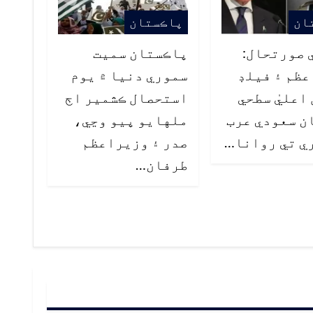
ان
پاڪستان
 صورتحال:
پاڪستان سميت
ظم ۽ فيلڊ
سموري دنيا ۾ يوم
اعليٰ سطحي
استحصال ڪشمير اڄ
ن سعودي عرب
ملهايو پيو وڃي،
ي تي روانا…
صدر ۽ وزيراعظم
طرفان…