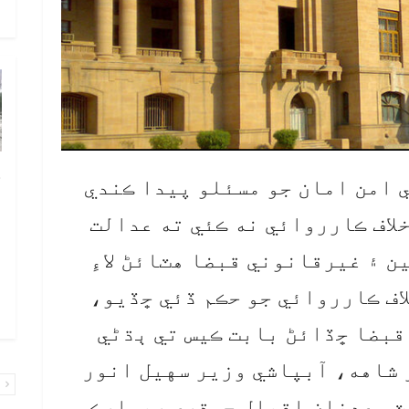
و
چ
 امن امان جو مسئلو پيدا ڪندي
ب
لاف ڪارروائي نه ڪئي ته عدالت
ٻ
ص
ن ۽ غيرقانوني قبضا هٽائڻ لاءِ
م
اف ڪارروائي جو حڪم ڏئي ڇڏيو،
۾ 
قبضا ڇڏائڻ بابت ڪيس تي ٻڌڻي
 شاهه، آبپاشي وزير سهيل انور
پ
ٽس عدنان اقبال چوڌري ريمارڪس