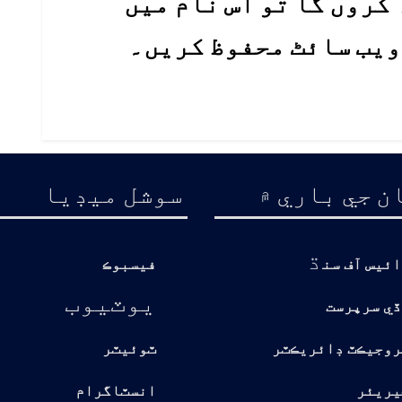
کروں گا تو اس نام میں
 ویب سائٹ محفوظ کریں۔
ن جي باري ۾
سوشل ميڊيا
ڌ
ائيس آف سن
فيسبوڪ
يوٽيوب
ڏي سرپرست
روجيڪٽ ڊائريڪٽر
ٽوئيٽر
يريئر
انسٽاگرام