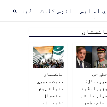
ي او ايس
انڊس کاسٽ
ليز
اڪستان
ڍ
پاڪستان
عالمي خبرون
طي جي
پاڪستان
ورتحال:
سميت سموري
زيراعظم ۽
دنيا ۾ يوم
يلڊ مارشل
استحصال
عليٰ سطحي
ڪشمير اڄ