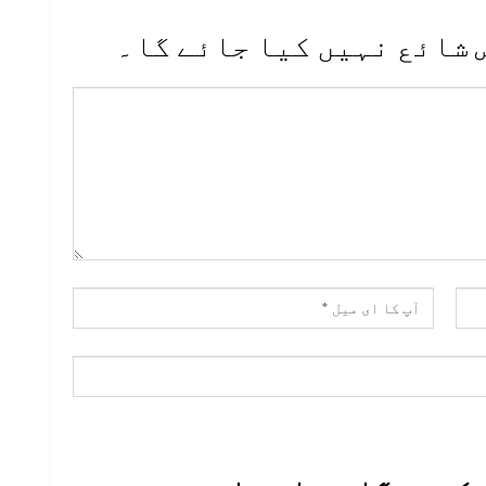
 شائع نہیں کیا جائے گا۔