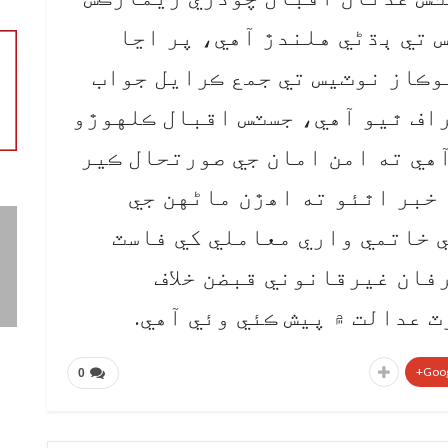
 2015ع کان ڪيس تي ٻڌڻي هلندڙ آهي، پر اڃا
وڪاز نوٽيس تي جمع ڪرايل جواب
راف ٿيو آهي، جسٽس اقبال ڪلهوڙو
آهي ته امن امان جي صورتحال ڪير
 خبر اٿئو ته اهڙن ماڻهن جي
 خاتمي واري معاملي کي فاسٽ
رفان غيرقانوني قبضن خلاف
 عدالت ۾ پيش ڪئي وئي آهي.
Goog
0