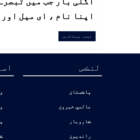
اگلی بار جب میں تبصرہ 
اپنا نام ، ای میل اور
لنڪس
اسا
پاڪستان
و
عالمي خبرون
و
ڪاروبار
پ
رانديون
ڪ