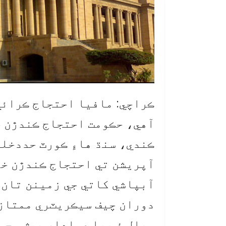
ڪراچي: مافيا احتجاج ڪرائي
آهي، حڪومت احتجاج ڪندڙن خ
ڪندي، سنڌ هاءِ ڪورٽ حددخلي
آپريشن تي احتجاج ڪندڙن خل
آبپاشي کاتي جي زمينن تان 
دوران چيف سيڪريٽري ممتاز
سيال ۽ ٻيا عملدار پيش، جس