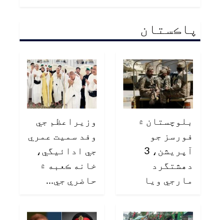
پاڪستان
بلوچستان ۾
وزيراعظم جي
فورسز جو
وفد سميت عمري
آپريشن، 3
جي ادائيگي،
دهشتگرد
خانه ڪعبه ۾
مارجي ويا
حاضري جي…