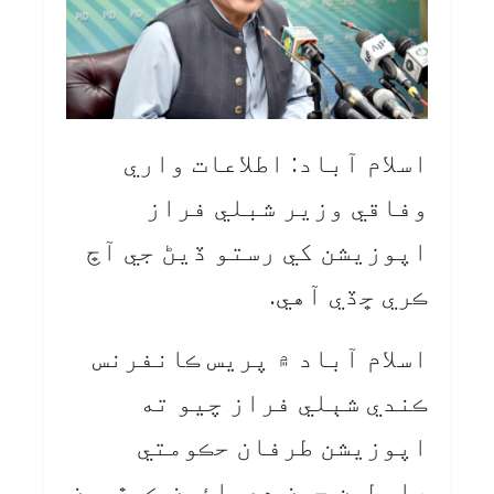
اسلام آباد: اطلاعات واري
وفاقي وزير شبلي فراز
اپوزيشن کي رستو ڏيڻ جي آڇ
ڪري ڇڏي آهي.
اسلام آباد ۾ پريس ڪانفرنس
ڪندي شٻلي فراز چيو ته
اپوزيشن طرفان حڪومتي
رابطين جون دعوائون ڪوڙيون