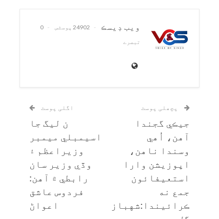
ويب ڊيسڪ
24902 پوسٹس
0
تبصرے
پچھلی پوسٹ
اگلی پوسٹ
جيڪي گجندا
ن ليگ جا
آهن، اُهي
اسيمبلي ميمبر
وسندا ناهن،
وزيراعظم ۽
اپوزيشن وارا
وڏي وزير سان
استعيفائون
رابطي ۾ آهن:
جمع نه
فردوس عاشق
ڪرائيندا:شهباز
اعواڻ
گِل