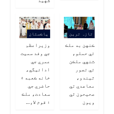
تازہ ترین
پاڪستان
ڪنهن به ملڪ
وزيراعظم
تي حملو،
جي وفد سميت
ٽنهي ملڪن
عمري جي
تي تصور
ادائيگي،
ٿيندو،
خانه ڪعبه ۾
معاهدي تي
حاضري جي
صحيحون ٿي
سعادت، ملڪ
ويون
۽ قوم لاءِ…