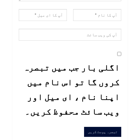
اگلی بار جب میں تبصرہ
کروں گا تو اس نام میں
اپنا نام ، ای میل اور
ویب سائٹ محفوظ کریں۔