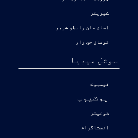
ڪيريئر
اسان سان رابطو ڪريو
توهان جي راءِ
سوشل ميڊيا
فيسبوڪ
يوٽيوب
ٽوئيٽر
انسٽاگرام