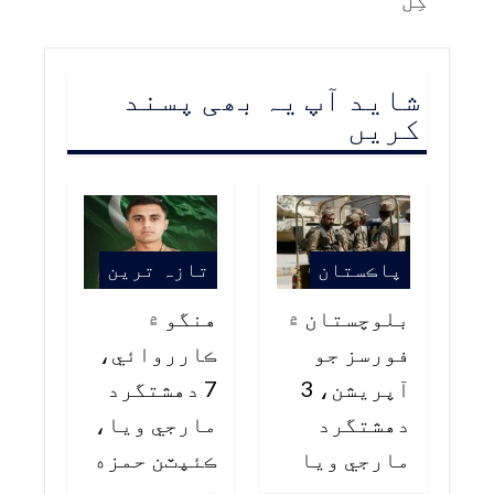
شاید آپ یہ بھی پسند
کریں
پاڪستان
تازہ ترین
بلوچستان ۾
هنگو ۾
فورسز جو
ڪارروائي،
آپريشن، 3
7 دهشتگرد
دهشتگرد
مارجي ويا،
مارجي ويا
ڪئپٽن حمزه
شهيد