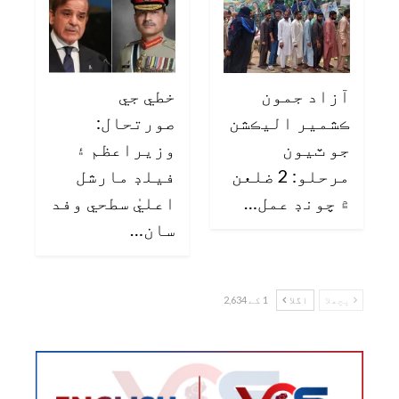
آزاد جمون
خطي جي
ڪشمير اليڪشن
صورتحال:
جو ٽيون
وزيراعظم ۽
مرحلو: 2 ضلعن
فيلڊ مارشل
۾ چونڊ عمل…
اعليٰ سطحي وفد
سان…
پچھلا
اگلا
1 کے 2,634