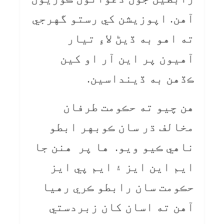
آهن. اپوزيشن کي رستو گهرجي
ته اهو به ڏيڻ لاءِ تيار
آهيون پر اين آر او کين
ڪڏهن به ڏينداسين.
هن چيو ته حڪومت طرفان
مخالف ڌر سان ڪوبهر ابطو
ناهي ڪيو ويو. ها پر هنن جا
ايم اين ايز ۽ ايم پي ايز
حڪومت سان رابطو ڪري رهيا
آهن ته اسان کان زبردستي