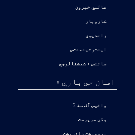
عالمي خبرون
ڪاروبار
رانديون
اينٽرتينمنٽس
سائنس ۽ ٽيڪنالوجي
اسان جي باري ۾
ڌ
وائيس آف سن
وڏي سرپرست
پروجيڪٽ ڊائريڪٽر