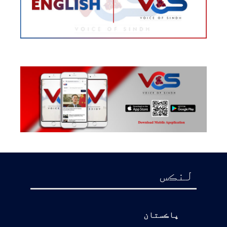
لنڪس
پاڪستان