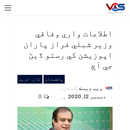
اطلاعات واري وفاقي
وزير شبلي فراز پاران
اپوزيشن کي رستو ڏيڻ
جي آڇ
پاڪستان
تازہ ترین
ويب ڊيسڪ
کے ذریعہ
دسمبر 12, 2020
پر
0