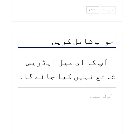
پچھلا
اگلا
جواب شامل کریں
آپ کا ای میل ایڈریس
شائع نہیں کیا جائے گا۔