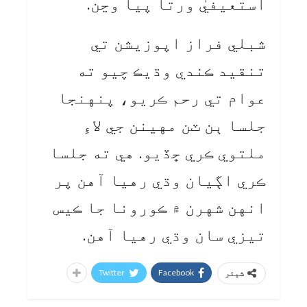
استعيفيٰ ورتا پيا وڃن.
شبلي فراز اپوزيشن تي
تنقيد ڪندي وڌيڪ چيو ته
عوام تي رحم ڪريو، پنهنجا
جلسا ٻن ٽن مهينن جي لاءِ
ملتوي ڪري ڇڏيو. هي ته جلسا
ڪري اڳيان وڌي رهيا آهن پر
انهن شهرن ۾ ڪورونا جا ڪيس
تيزي سان وڌي رهيا آهن.
Twitter
Facebook
شیئر