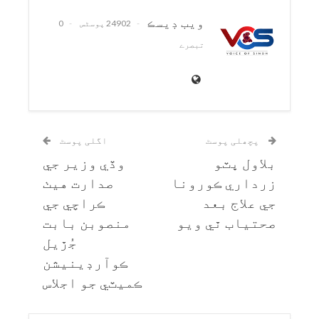
ويب ڊيسڪ
24902 پوسٹس
0
تبصرے
پچھلی پوسٹ
اگلی پوسٹ
بلاول ڀٽو
وڏي وزير جي
زرداري ڪورونا
صدارت هيٺ
جي علاج بعد
ڪراچي جي
صحتياب ٿي ويو
منصوبن بابت
جُڙيل
ڪوآرڊينيشن
ڪميٽي جو اجلاس