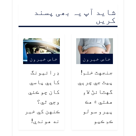
شاید آپ یہ بھی پسند
کریں
خاص خبرون
خاص خبرون
جنجهٽ ختم!
ڊرائيونگ
پيٽ جي چرٻي
کاٻي پاسي
گهٽائڻ لاءِ
کان ڇو ڪئي
هفتي ۾ هڪ
وڃي ٿي؟
ڀيرو سولو
ڪنهن کي خبر
ڪم ڪيو
نه هوندي!