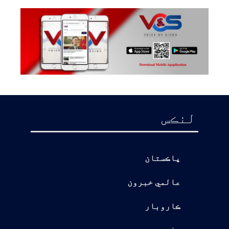
لنڪس
پاڪستان
عالمي خبرون
ڪاروبار