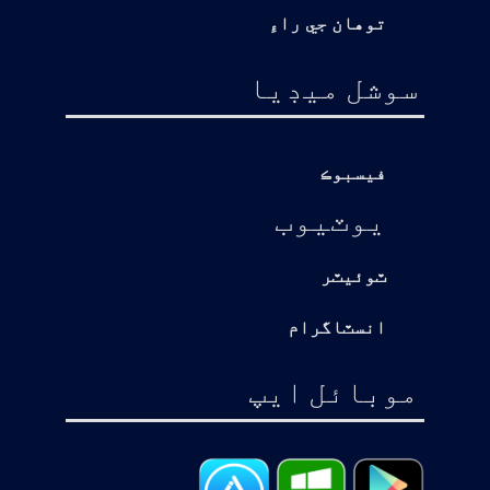
توهان جي راءِ
سوشل ميڊيا
فيسبوڪ
يوٽيوب
ٽوئيٽر
انسٽاگرام
موبائل ايپ