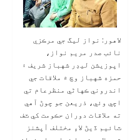
لاهور: نواز ليگ جي مرڪزي
نائب صدر مريم نواز،
اپوزيشن ليڊر شهباز شريف ۽
حمزه شهباز وچ ۾ ملاقات جي
اندروني ڪهاڻي منظرعام تي
اچي وئي، ذريعن جو چوڻ آهي
ته ملاقات دوران حڪومت کي ٽف
ٽائيم ڏيڻ لاءِ مختلف آپشنز