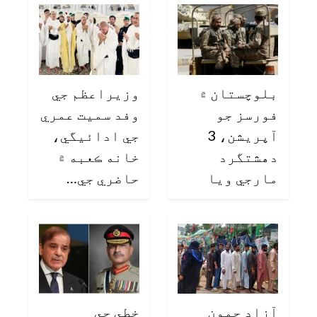
بلوچستان ۾
وزيراعظم جي
فورسز جو
وفد سميت عمري
آپريشن، 3
جي ادائيگي،
دهشتگرد
خانه ڪعبه ۾
مارجي ويا
حاضري جي…
آزاد جمون
خطي جي