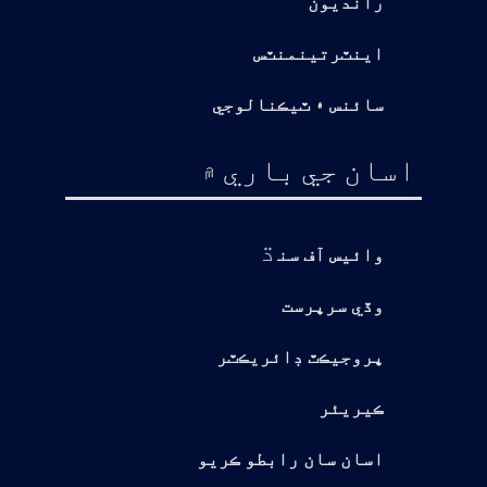
رانديون
اينٽرتينمنٽس
سائنس ۽ ٽيڪنالوجي
اسان جي باري ۾
ڌ
وائيس آف سن
وڏي سرپرست
پروجيڪٽ ڊائريڪٽر
ڪيريئر
اسان سان رابطو ڪريو