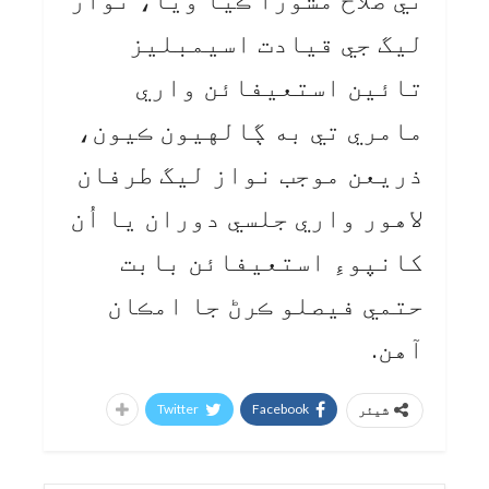
تي صلاح مشورا ڪيا ويا، نواز
ليگ جي قيادت اسيمبليز
تائين استعيفائن واري
مامري تي به ڳالهيون ڪيون،
ذريعن موجب نواز ليگ طرفان
لاهور واري جلسي دوران يا اُن
کانپوءِ استعيفائن بابت
حتمي فيصلو ڪرڻ جا امڪان
آهن.
Twitter
Facebook
شیئر