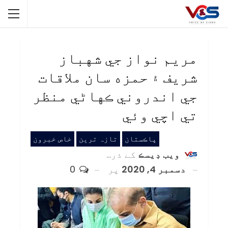
مريم نواز جي شهباز
شريف ۽ حمزه سان ملاقات
جي اندروني ڪهاڻي منظر
تي اچي وئي
پاڪستان
تازہ ترین
خاص خبرون
ويب ڊيسڪ
کے ذریعہ
دسمبر 4, 2020
پر
0