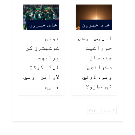
خاص خبرون
خاص خبرون
اسپيس ايڪس
قومي
جو راڪيٽ
ڪرڪيٽرن کي
چنڊ سان
پرڏيهي
ٽڪرائجي
ليگز کيڏڻ
ويو، ڌرتي
لاءِ اين او سي
کي خطرو؟
جاري
پچھلا
اگلا