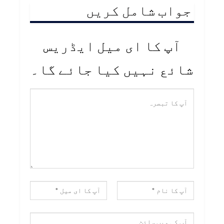
جواب شامل کریں
آپ کا ای میل ایڈریس
شائع نہیں کیا جائے گا۔