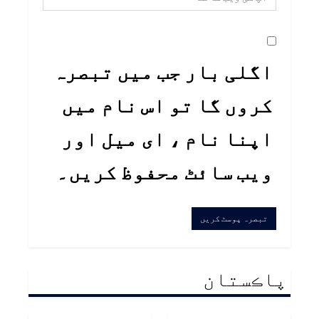
اگلی بار جب میں تبصرہ
کروں گا تو اس نام میں
اپنا نام ، ای میل اور
ویب سائٹ محفوظ کریں۔
پاڪستان