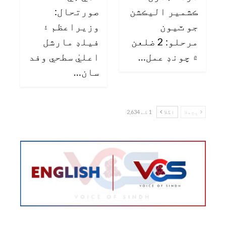
ڪشمير اليڪشن
صورتحال:
جو ٽيون
وزيراعظم ۽
مرحلو: 2 ضلعن
فيلڊ مارشل
۾ چونڊ عمل…
اعليٰ سطحي وفد
سان…
پچھلا
اگلا
1 کے 2,634