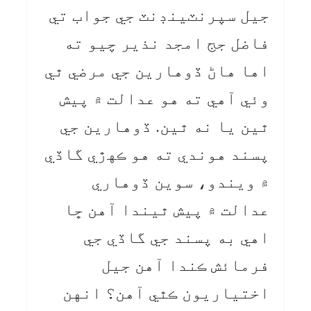
جيل سپرنٽينڊنٽ جي جواب تي
فاضل جج امجد نذير چيو ته
اها هاڻ ڏوهارين جي مرضي ٿي
وئي آهي ته هو عدالت ۾ پيش
ٿين يا نه ٿين. ڏوهارين جي
پسند هوندي ته هو ڪهڙي گاڏي
۾ ويندو، سوين ڏوهاري
عدالت ۾ پيش ٿيندا آهن ڇا
اهي به پسند جي گاڏي جي
فرمائش ڪندا آهن جيل
اختياريون ڪٿي آهن؟ انهن