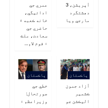
آپريشن، 3
عمري جي
دهشتگرد
ادائيگي،
مارجي ويا
خانه ڪعبه ۾
حاضري جي
سعادت، ملڪ
۽ قوم لاءِ…
پاڪستان
پاڪستان
آزاد جمون
خطي جي
ڪشمير
صورتحال:
اليڪشن جو
وزيراعظم ۽