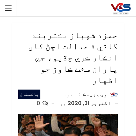
حمزه شهباز بڪتربند
گاڏي ۾ عدالت اچڻ کان
انڪار ڪري ڇڏيو، جج
پاران سخت ڪاوڙ جو
اظهار
ويب ڊيسڪ
کے ذریعہ
پاڪستان
اکتوبر 31, 2020
پر
0