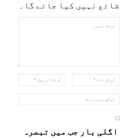
شائع نہیں کیا جائے گا۔
اگلی بار جب میں تبصرہ