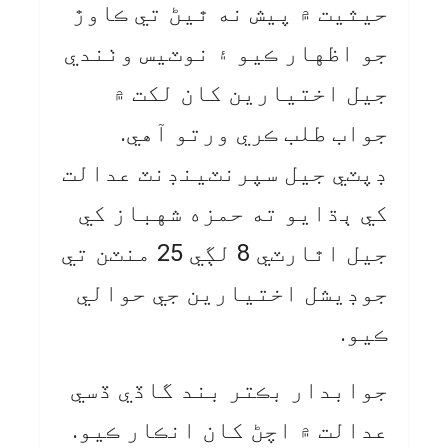
حيثيت ۾ پيش نه ٿيڻ تي ڪاوڙ
جو اظهار ڪيو ۽ نوٽيس وٺندي
جيل اختيارين کان لکت ۾
جواب طلب ڪري ورتو آهي.
ڊپٽي جيل سپرنٽينڊنٽ عدالت
کي ٻڌايو ته حمزه شهباز کي
جيل اٿارٽي 8 لڳي 25 منٽن تي
جوڊيشل اختيارين جي حوالي
ڪيو.
جوابدار بڪتر بند گاڏي ڏسي
عدالت ۾ اچڻ کان انڪار ڪيو.