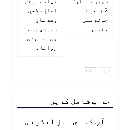
ٽيون مرحلو:
فيلڊ مارشل
2 ضلعن ۾
اعليٰ سطحي
چونڊ عمل
وفد سان
ملتوي
سعودي عرب
جي دوري تي
روانا…
پچھلا
اگلا
جواب شامل کریں
آپ کا ای میل ایڈریس