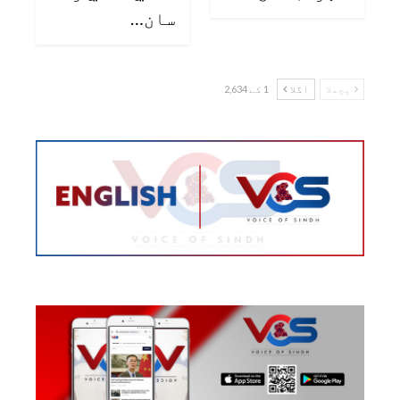
سان…
پچھلا
اگلا
1 کے 2,634