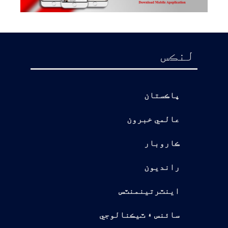
لنڪس
پاڪستان
عالمي خبرون
ڪاروبار
رانديون
اينٽرتينمنٽس
سائنس ۽ ٽيڪنالوجي