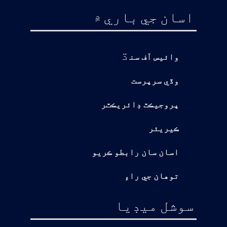
اسان جي باري ۾
ڌ
وائيس آف سن
وڏي سرپرست
پروجيڪٽ ڊائريڪٽر
ڪيريئر
اسان سان رابطو ڪريو
توهان جي راءِ
سوشل ميڊيا