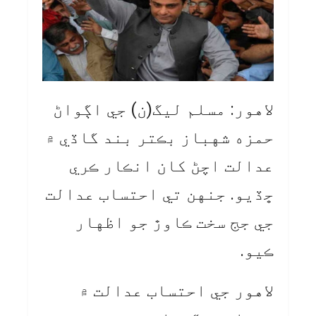
لاهور: مسلم ليگ(ن) جي اڳواڻ
حمزه شهباز بڪتر بند گاڏي ۾
عدالت اچڻ کان انڪار ڪري
ڇڏيو. جنهن تي احتساب عدالت
جي جج سخت ڪاوڙ جو اظهار
ڪيو.
لاهور جي احتساب عدالت ۾