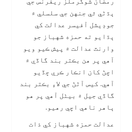
رمضان شوگرملز ريفرنس جي
ٻڌڻي ٿي جنهن جي سلسلي ۾
جوڊيشل آفيسر عدالت کي
ٻڌايو ته حمزه شهباز جو
وارنٽ عدالت ۾ پيش ڪيو ويو
آهي پر هن بڪتر بند گاڏي ۾
اچڻ کان انڪار ڪري ڇڏيو
آهي. کيس آڻڻ جي لاءِ بڪتر بند
گاڏي جيل ۾ بيٺل آهي پر هو
ٻاهر ناهي اچي رهيو.
عدالت حمزه شهباز کي ذات