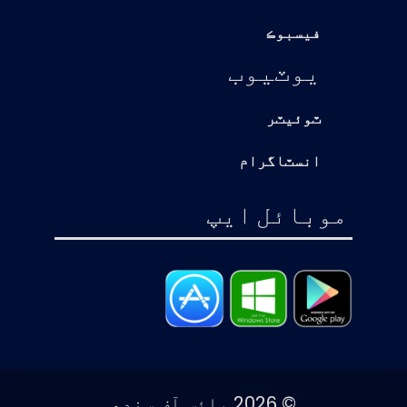
فيسبوڪ
يوٽيوب
ٽوئيٽر
انسٽاگرام
موبائل ايپ
© 2026 وائس آف سندھ