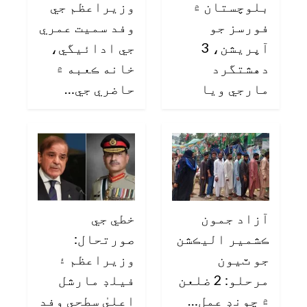
بلوچستان ۾
وزيراعظم جي
فورسز جو
وفد سميت عمري
آپريشن، 3
جي ادائيگي،
دهشتگرد
خانه ڪعبه ۾
مارجي ويا
حاضري جي…
آزاد جمون
خطي جي
ڪشمير اليڪشن
صورتحال:
جو ٽيون
وزيراعظم ۽
مرحلو: 2 ضلعن
فيلڊ مارشل
۾ چونڊ عمل…
اعليٰ سطحي وفد