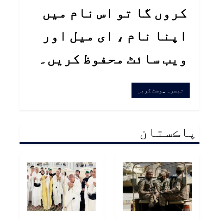
کروں گا تو اس نام میں
اپنا نام ، ای میل اور
ویب سائٹ محفوظ کریں۔
پاڪستان