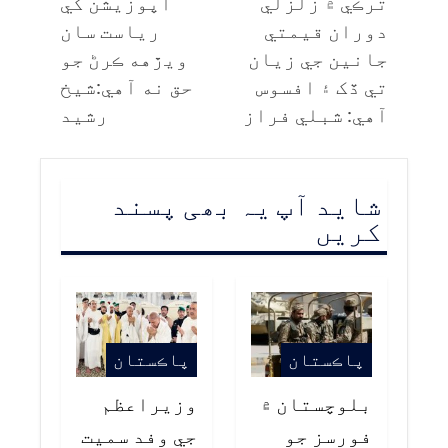
ترڪي ۾ زلزلي
اپوزيشن کي
دوران قيمتي
رياست سان
جانين جي زيان
ويڙهه ڪرڻ جو
تي ڏک ۽ افسوس
حق نه آهي:شيخ
آهي: شبلي فراز
رشيد
شاید آپ یہ بھی پسند
کریں
پاڪستان
پاڪستان
بلوچستان ۾
وزيراعظم
فورسز جو
جي وفد سميت