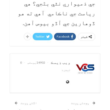
جي ذميواري نٿي بڻجي؟ هي
رياست جي ناڪامي آهي ته هو
ڏوهارين جي آڏو بيوس آهن.
Twitter
Facebook
شیئر
ويب ڊيسڪ
24902 پوسٹس
0
تبصرے
پچھلی پوسٹ
اگلی پوسٹ