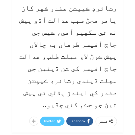
رٽائرڊ ڪيپٽن صفدر شهر کان
ٻاهر هجڻ سبب عدالت آڏو پيش
نه ٿي سگهيو آهي، ڪيس جي
جاچ آفيسر طرفان به چالان
پيش ڪرڻ لاءِ مهلت طلب، عدالت
جاچ آفيسر کي ٽن ڏينهن جي
مهلت ڏيندي رٽائرڊ ڪيپٽن
صفدر کي ايندڙ ٻڌڻي تي پيش
ٿيڻ جو حڪم ڏئي ڇڏيو..
Twitter
Facebook
شیئر