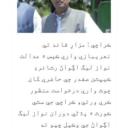
ڪراچي : مزارِ قائد تي
نعريبازي واري ڪيس ۾ عدالت
نواز ليگ اڳواڻ رٽائرڊ
ڪيپٽن صفدر جِي حاضري کان
ڇوٽ واري درخواست منظور
ڪري ورتي، ڪراچي جي سٽي
ڪورٽ ۾ ٻڌڻي دوران نواز ليگ
اڳواڻ جي وڪيل چيو ته