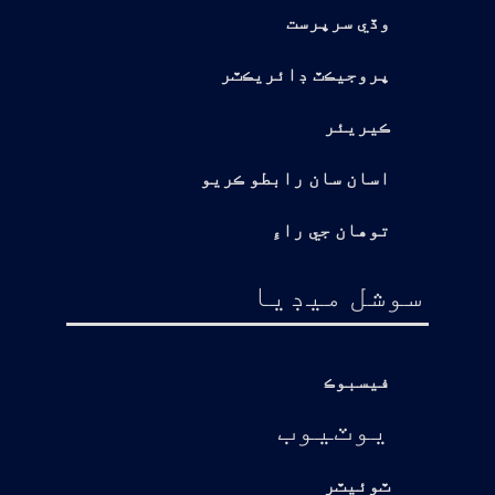
وڏي سرپرست
پروجيڪٽ ڊائريڪٽر
ڪيريئر
اسان سان رابطو ڪريو
توهان جي راءِ
سوشل ميڊيا
فيسبوڪ
يوٽيوب
ٽوئيٽر