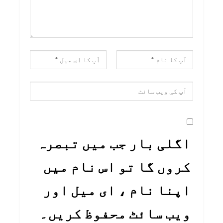
اگلی بار جب میں تبصرہ
کروں گا تو اس نام میں
اپنا نام ، ای میل اور
ویب سائٹ محفوظ کریں۔