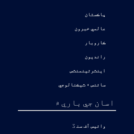
پاڪستان
عالمي خبرون
ڪاروبار
رانديون
اينٽرتينمنٽس
سائنس ۽ ٽيڪنالوجي
اسان جي باري ۾
ڌ
وائيس آف سن