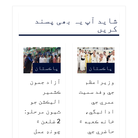
شاید آپ یہ بھی پسند
کریں
پاڪستان
پاڪستان
وزيراعظم
آزاد جمون
جي وفد سميت
ڪشمير
عمري جي
اليڪشن جو
ادائيگي،
ٽيون مرحلو:
خانه ڪعبه ۾
2 ضلعن ۾
حاضري جي
چونڊ عمل