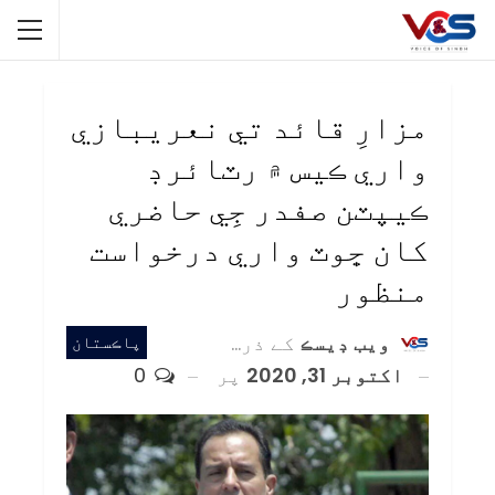
مزارِ قائد تي نعريبازي
واري ڪيس ۾ رٽائرڊ
ڪيپٽن صفدر جِي حاضري
کان ڇوٽ واري درخواست
منظور
ويب ڊيسڪ
کے ذریعہ
پاڪستان
اکتوبر 31, 2020
پر
0