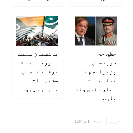
خطي جي
پاڪستان سميت
صورتحال:
سموري دنيا ۾
وزيراعظم ۽
يوم استحصال
فيلڊ مارشل
ڪشمير اڄ
اعليٰ سطحي وفد
ملهايو پيو…
سان…
پچھلا
اگلا
1 کے 2,634