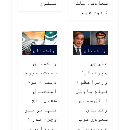
سعادت، ملڪ
ملتوي
۽ قوم لاءِ…
پاڪستان
پاڪستان
خطي جي
پاڪستان
صورتحال:
سميت سموري
وزيراعظم ۽
دنيا ۾ يوم
فيلڊ مارشل
استحصال
اعليٰ سطحي
ڪشمير اڄ
وفد سان
ملهايو پيو
سعودي عرب
وڃي، صدر ۽
جي دوري تي
وزيراعظم