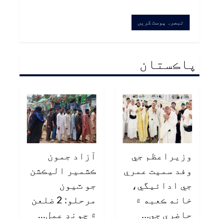
پاڪستان
وزيراعظم جي
آزاد جمون
وفد سميت عمري
ڪشمير اليڪشن
جي ادائيگي،
جو ٽيون
خانه ڪعبه ۾
مرحلو: 2 ضلعن
حاضري جي…
۾ چونڊ عمل…