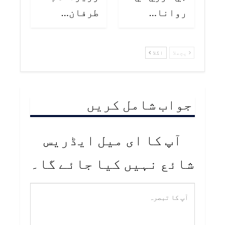
روانا…
طرفان…
پچھلا
اگلا
جواب شامل کریں
آپ کا ای میل ایڈریس
شائع نہیں کیا جائے گا۔