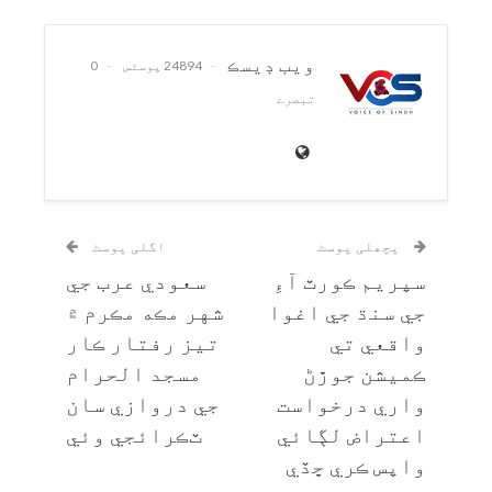
ويب ڊيسڪ
24894 پوسٹس
0
تبصرے
پچھلی پوسٹ
اگلی پوسٹ
سپريم ڪورٽ آءِ
سعودي عرب جي
جي سنڌ جي اغوا
شهر مڪه مڪرم ۾
واقعي تي
تيز رفتار ڪار
ڪميشن جوڙڻ
مسجد الحرام
واري درخواست
جي دروازي سان
اعتراض لڳائي
ٽڪرائجي وئي
واپس ڪري ڇڏي