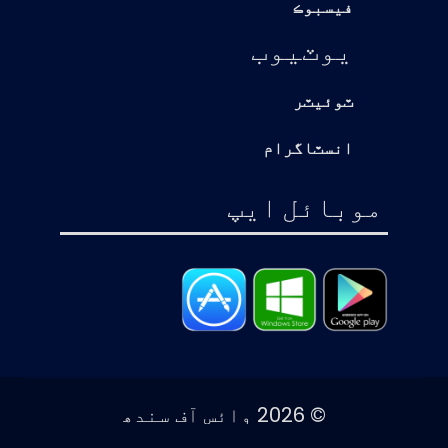
فيسبوڪ
يوٽيوب
ٽوئيٽر
انسٽاگرام
موبائل ايپ
© 2026 وائس آف سندھ