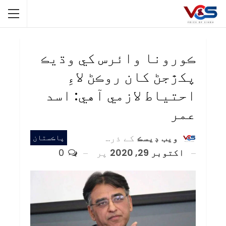
ڪورونا وائرس کي وڌيڪ
پکڙجڻ کان روڪڻ لاءِ
احتياط لازمي آهي: اسد
عمر
ويب ڊيسڪ
کے ذریعہ
پاڪستان
اکتوبر 29, 2020
پر
0