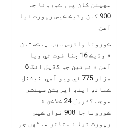
مهينن کان پوءِ ڪورونا جا
900 کان وڌيڪ ڪيس رپورٽ ٿيا
آهن.
ڪورونا وائرس سبب پاڪستان
۾ وڌيڪ 16 ڄڻا فوت ٿي ويا
آهن ۽ فوتين جو گڏيل انگ 6
هزار 775 ٿي ويو آهي. نيشنل
ڪمانڊ اينڊ آپريشن سينٽر
موجب گذريل 24 ڪلاڪن ۾
ڪورونا جا 908 نوان ڪيس
رپورٽ ٿيا ۽ متاثر ماڻهن جو