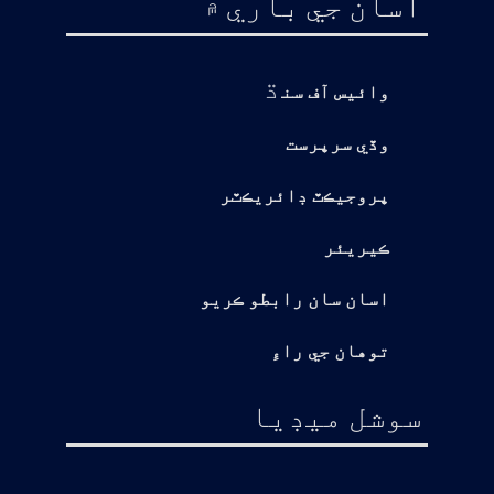
اسان جي باري ۾
ڌ
وائيس آف سن
وڏي سرپرست
پروجيڪٽ ڊائريڪٽر
ڪيريئر
اسان سان رابطو ڪريو
توهان جي راءِ
سوشل ميڊيا