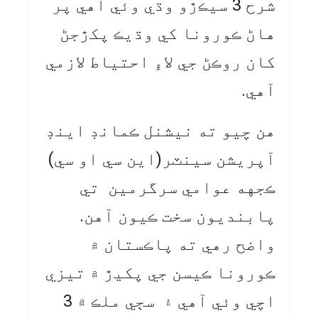
شرح 3 سيڪڙو وڌي وئي آهي پر
هاڻ ڪورونا کي وڌيڪ پکڙجڻ
کان روڪڻ جي لاءِ احتياط لازمي
آهي.
هن چيو ته نيشنل ڪمانڊ اينڊ
آپريشن سينٽر(اين سي او سي)
ڪجهه عوامي سرگرمين تي
پابنديون سخت ڪيون آهن.
واضح رهي ته پاڪستان ۾
ڪورونا ڪيسن جي پکيڙ ۾ تيزي
اچي وئي آهي ۽ سڄي ملڪ ۾ 3