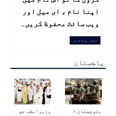
اپنا نام ، ای میل اور
ویب سائٹ محفوظ کریں۔
پاڪستان
بلوچستان ۾
وزيراعظم جي