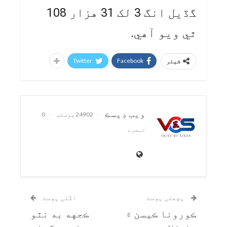
گڏيل انگ 3 لک 31 هزار 108
ٿي ويو آهي.
Twitter
Facebook
شیئر
ويب ڊيسڪ
24902 پوسٹس
0
تبصرے
پچھلی پوسٹ
اگلی پوسٹ
ڪورونا ڪيسن ۾
ڪجهه به نٿو