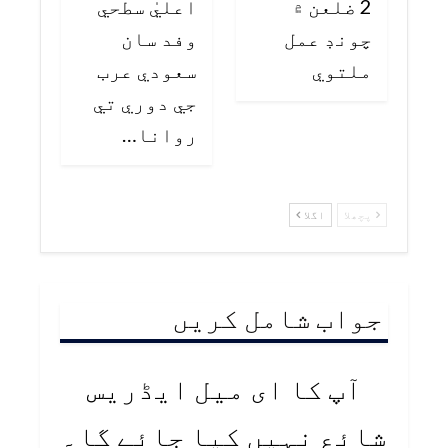
2 ضلعن ۾
اعليٰ سطحي
چونڊ عمل
وفد سان
ملتوي
سعودي عرب
جي دوري تي
روانا…
پچھلا
اگلا
جواب شامل کریں
آپ کا ای میل ایڈریس
شائع نہیں کیا جائے گا۔