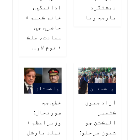
دهشتگرد
ادائيگي،
مارجي ويا
خانه ڪعبه ۾
حاضري جي
سعادت، ملڪ
۽ قوم لاءِ…
پاڪستان
پاڪستان
آزاد جمون
خطي جي
ڪشمير
صورتحال:
اليڪشن جو
وزيراعظم ۽
ٽيون مرحلو:
فيلڊ مارشل