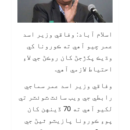
اسلام آباد: وفاقي وزير اسد
عمر چيو آهي ته ڪورونا کي
وڌيڪ پکڙجڻ کان روڪڻ جي لاءِ
احتياط لازمي آهي.
وفاقي وزير اسد عمر سماجي
رابطي جي ويب سائٽ ٽوئٽر تي
لکيو آهي ته 70 ڏينهن کان
پوءِ ڪورونا پازيٽو ٿيڻ جي