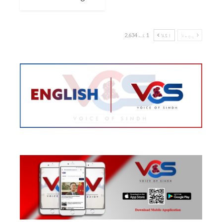
پچھلا
اگلا
1 کے 2,634