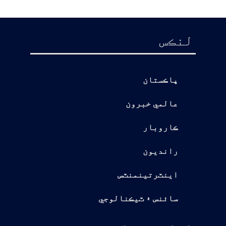
لنڪس
پاڪستان
عالمي خبرون
ڪاروبار
رانديون
اينٽرتينمنٽس
سائنس ۽ ٽيڪنالوجي