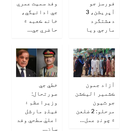
فورسز جو
وفد سميت عمري
آپريشن، 3
جي ادائيگي،
دهشتگرد
خانه ڪعبه ۾
مارجي ويا
حاضري جي…
آزاد جمون
خطي جي
ڪشمير اليڪشن
صورتحال:
جو ٽيون
وزيراعظم ۽
مرحلو: 2 ضلعن
فيلڊ مارشل
۾ چونڊ عمل…
اعليٰ سطحي وفد
سان…