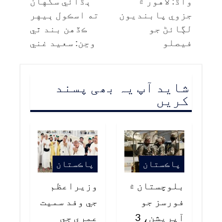
واڌ: لاهور ۾
ٻڌائي سگهان
جزوي پابنديون
ته اسڪول ٻيهر
لڳائڻ جو
ڪڏهن بند ٿي
فيصلو
وڃن: سعيد غني
شاید آپ یہ بھی پسند
کریں
پاڪستان
پاڪستان
بلوچستان ۾
وزيراعظم
فورسز جو
جي وفد سميت
آپريشن، 3
عمري جي