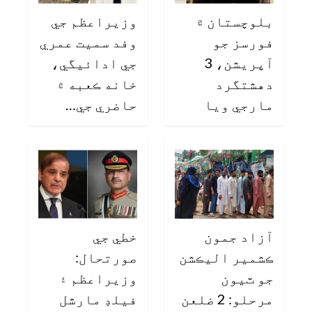
بلوچستان ۾
وزيراعظم جي
فورسز جو
وفد سميت عمري
آپريشن، 3
جي ادائيگي،
دهشتگرد
خانه ڪعبه ۾
مارجي ويا
حاضري جي…
آزاد جمون
خطي جي
ڪشمير اليڪشن
صورتحال:
جو ٽيون
وزيراعظم ۽
مرحلو: 2 ضلعن
فيلڊ مارشل