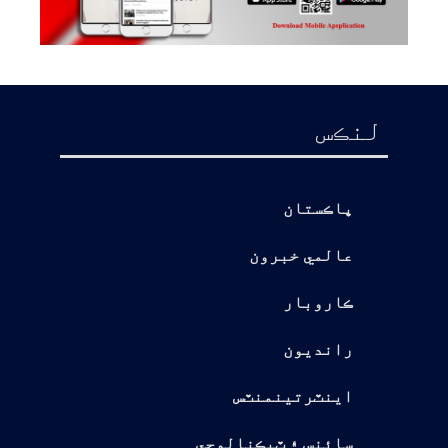
لنڪس
پاڪستان
عالمي خبرون
ڪاروبار
رانديون
اينٽرتينمنٽس
سائنس ۽ ٽيڪنالوجي