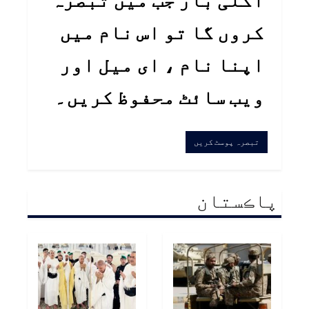
کروں گا تو اس نام میں
اپنا نام ، ای میل اور
ویب سائٹ محفوظ کریں۔
پاڪستان