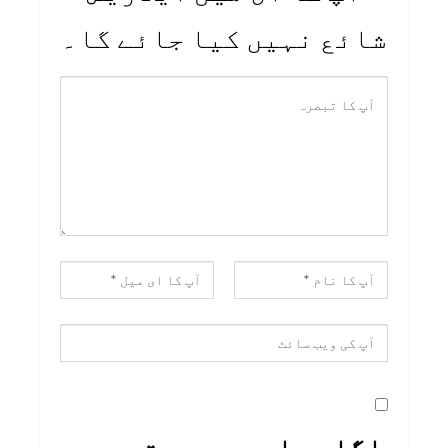
شائع نہیں کیا جائے گا۔
اگلی بار جب میں تبصرہ