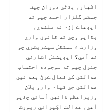
اظهار، ٻڌڻي دوران چيف
جسٽس گلزار احمد چيو ته
ايڊهاڪ اِزم نه هلندي،
ٻڌايو وڃي ته قانون واري
وزارت ۾ مستقل سيڪريٽري ڇو
نه آهي؟ ايڊيشنل اٽارني
جنرل چيو ته موجوده احتساب
عدالتن کي فعال ڪرڻ بعد نين
عدالتن جي قيام وارو پلان
وزيراعظم ڏانهن اُماڻي ڇڏيو
آهي، عدالت اڳڀرائي رپورٽ