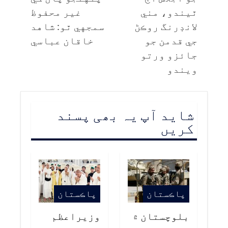
ٿيندو، مني
غير محفوظ
لانڊرنگ روڪڻ
سمجهي ٿو: شاهد
جي قدمن جو
خاقان عباسي
جائزو ورتو
ويندو
شاید آپ یہ بھی پسند
کریں
پاڪستان
پاڪستان
بلوچستان ۾
وزيراعظم