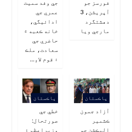
فورسز جو
جي وفد سميت
آپريشن، 3
عمري جي
دهشتگرد
ادائيگي،
مارجي ويا
خانه ڪعبه ۾
حاضري جي
سعادت، ملڪ
۽ قوم لاءِ…
پاڪستان
پاڪستان
آزاد جمون
خطي جي
ڪشمير
صورتحال:
اليڪشن جو
وزيراعظم ۽