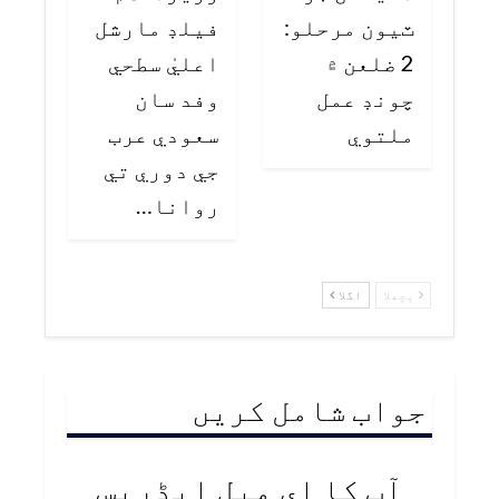
ٽيون مرحلو:
فيلڊ مارشل
2 ضلعن ۾
اعليٰ سطحي
چونڊ عمل
وفد سان
ملتوي
سعودي عرب
جي دوري تي
روانا…
پچھلا
اگلا
جواب شامل کریں
آپ کا ای میل ایڈریس