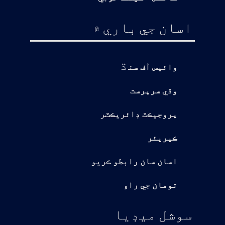
اسان جي باري ۾
ڌ
وائيس آف سن
وڏي سرپرست
پروجيڪٽ ڊائريڪٽر
ڪيريئر
اسان سان رابطو ڪريو
توهان جي راءِ
سوشل ميڊيا