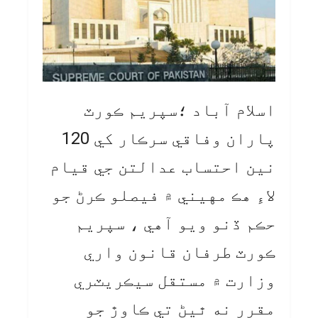
اسلام آباد ؛سپريم ڪورٽ
پاران وفاقي سرڪار کي 120
نين احتساب عدالتن جي قيام
لاءِ هڪ مهيني ۾ فيصلو ڪرڻ جو
حڪم ڏنو ويو آهي ، سپريم
ڪورٽ طرفان قانون واري
وزارت ۾ مستقل سيڪريٽري
مقرر نه ٿيڻ تي ڪاوڙ جو