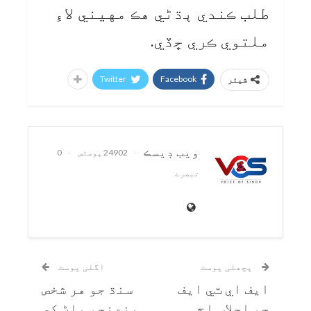
طلب ڪندي ٻڌڻي هڪ مهيني لاءِ
ملتوي ڪري ڇڏي.
Twitter
Facebook
شیئر
ويب ڊيسڪ
24902 پوسٹس
0
تبصرے
پچھلی پوسٹ
اگلی پوسٹ
ايف اي ٽي ايف
سنڌ جو هر شخص
جو اجلاس اڄ
پنهنجو پاڻ کي