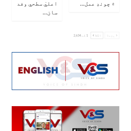
۾ چونڊ عمل…
اعليٰ سطحي وفد
سان…
پچھلا
اگلا
1 کے 2,634