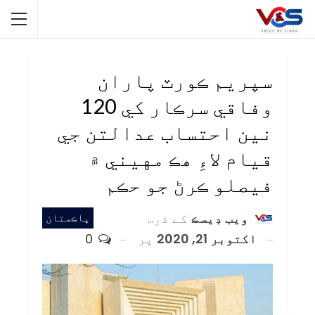
سپريم ڪورٽ پاران
وفاقي سرڪار کي 120
نين احتساب عدالتن جي
قيام لاءِ هڪ مهيني ۾
فيصلو ڪرڻ جو حڪم
ويب ڊيسڪ
کے ذریعہ
پاڪستان
اکتوبر 21, 2020
پر
0