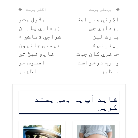
پچھلی پوسٹ
اگلی پوسٹ
اڳوڻي صدر آصف
بلاول ڀٽو
زرداري جي
زرداري پاران
پارڪ لين
ڪراچي ڌماڪي ۾
ريفرنس ۾
قيمتي جانيون
حاضري کان ڇوٽ
ضايع ٿيڻ تي
واري درخواست
افسوس جو
منظور
اظهار
شاید آپ یہ بھی پسند
کریں