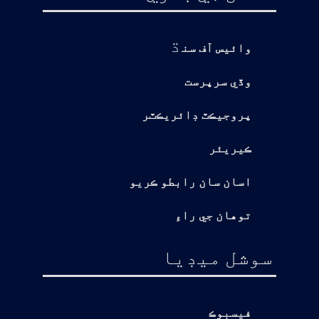
ڌ
وائيس آف سن
وڏي سرپرست
پروجيڪٽ ڊائريڪٽر
ڪيريئر
اسان سان رابطو ڪريو
توهان جي راءِ
سوشل ميڊيا
فيسبوڪ