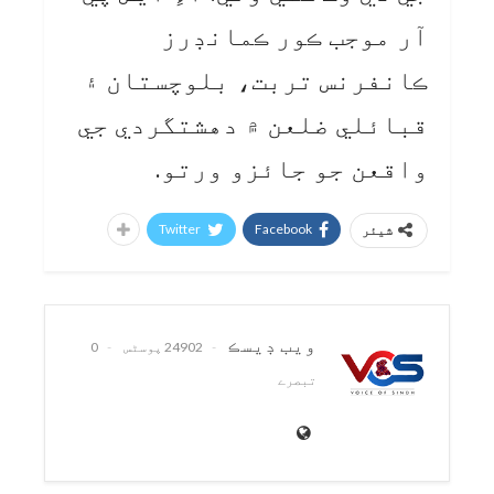
آر موجب ڪور ڪمانڊرز
ڪانفرنس تربت، بلوچستان ۽
قبائلي ضلعن ۾ دهشتگردي جي
واقعن جو جائزو ورتو.
Twitter
Facebook
شیئر
ويب ڊيسڪ
24902 پوسٹس
0
تبصرے