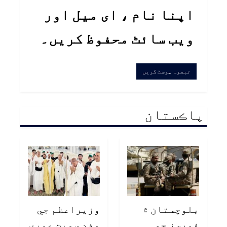
اپنا نام ، ای میل اور
ویب سائٹ محفوظ کریں۔
پاڪستان
بلوچستان ۾
وزيراعظم جي
فورسز جو
وفد سميت عمري