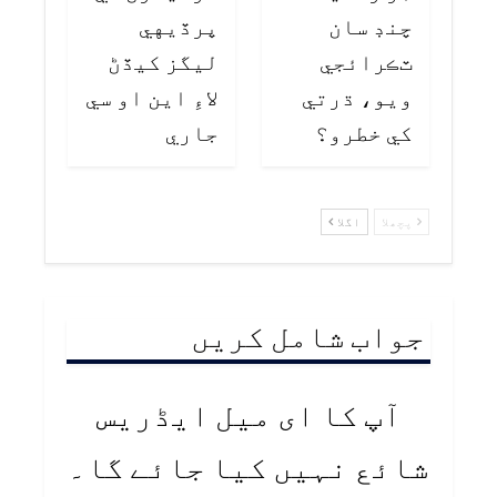
چنڊ سان
پرڏيهي
ٽڪرائجي
ليگز کيڏڻ
ويو، ڌرتي
لاءِ اين او سي
کي خطرو؟
جاري
پچھلا
اگلا
جواب شامل کریں
آپ کا ای میل ایڈریس
شائع نہیں کیا جائے گا۔