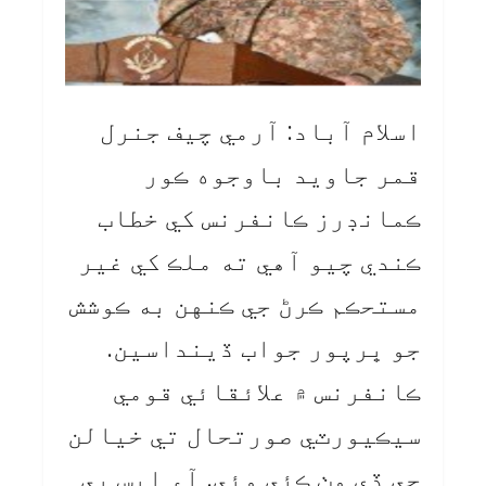
اسلام آباد: آرمي چيف جنرل
قمر جاويد باوجوه ڪور
ڪمانڊرز ڪانفرنس کي خطاب
ڪندي چيو آهي ته ملڪ کي غير
مستحڪم ڪرڻ جي ڪنهن به ڪوشش
جو ڀرپور جواب ڏينداسين.
ڪانفرنس ۾ علائقائي قومي
سيڪيورٽي صورتحال تي خيالن
جي ڏي وٺ ڪئي وئي. آءِ ايس پي