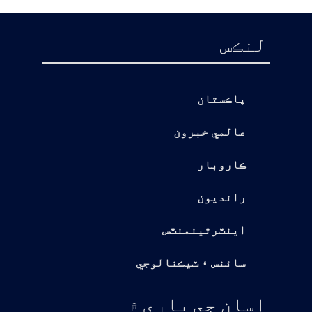
لنڪس
پاڪستان
عالمي خبرون
ڪاروبار
رانديون
اينٽرتينمنٽس
سائنس ۽ ٽيڪنالوجي
اسان جي باري ۾