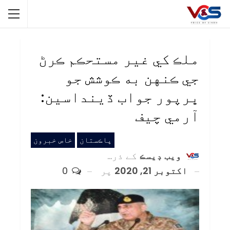
ملڪ کي غير مستحڪم ڪرڻ
جي ڪنهن به ڪوشش جو
ڀرپور جواب ڏينداسين:
آرمي چيف
پاڪستان
خاص خبرون
ويب ڊيسڪ
کے ذریعہ
اکتوبر 21, 2020
پر
0