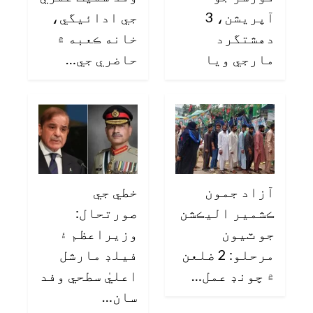
آپريشن، 3
جي ادائيگي،
دهشتگرد
خانه ڪعبه ۾
مارجي ويا
حاضري جي…
آزاد جمون
خطي جي
ڪشمير اليڪشن
صورتحال:
جو ٽيون
وزيراعظم ۽
مرحلو: 2 ضلعن
فيلڊ مارشل
۾ چونڊ عمل…
اعليٰ سطحي وفد
سان…