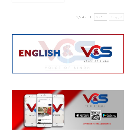
پچھلا
اگلا
1 کے 2,634