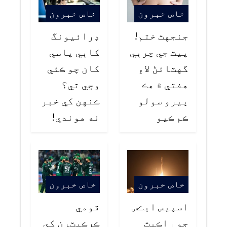
خاص خبرون
خاص خبرون
جنجهٽ ختم!
ڊرائيونگ
پيٽ جي چرٻي
کاٻي پاسي
گهٽائڻ لاءِ
کان ڇو ڪئي
هفتي ۾ هڪ
وڃي ٿي؟
ڀيرو سولو
ڪنهن کي خبر
ڪم ڪيو
نه هوندي!
خاص خبرون
خاص خبرون
اسپيس ايڪس
قومي
جو راڪيٽ
ڪرڪيٽرن کي