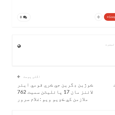
Goog
0
اگلی پوسٹ
ڪوڙين ڊگرين جي ڪري قومي ايئر
لائنز مان 17 پائليٽن سميت 762
ملازمن کي ڪڍيو ويو :غلام سرور