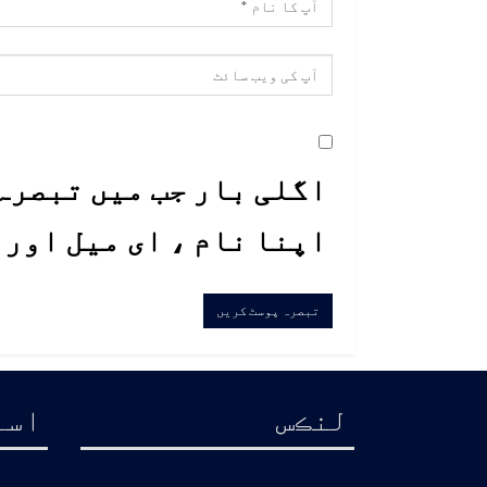
اگلی بار جب میں تبصرہ 
اپنا نام ، ای میل اور
لنڪس
اسا