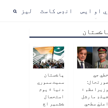
ي او ايس
انڊس کاسٽ
ليز
اڪستان
ڍ
پاڪستان
عالمي خبرون
طي جي
پاڪستان
ورتحال:
سميت سموري
زيراعظم ۽
دنيا ۾ يوم
يلڊ مارشل
استحصال
عليٰ سطحي
ڪشمير اڄ