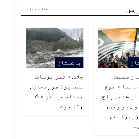
ریں
مصنف سے مزید
ان
پاڪستان
ان سميت
چلاس ۾ تيز برسات
دنيا ۾ يوم
سبب ٻوڏ صورتحال،
ل ڪشمير اڄ
مختلف حادثن ۾ 6
 پيو وڃي،
ڄڻا فوت
وزيراعظم
…