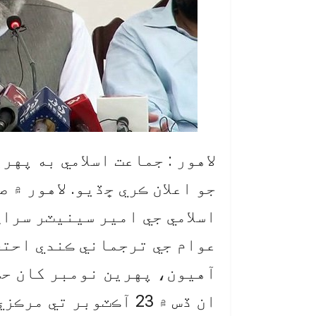
لاهور : جماعت اسلامي به په
جو اعلان ڪري ڇڏيو. لاهور ۾
اسلامي جي امير سينيٽر سراج
عوام جي ترجماني ڪندي احتج
آهيون، پهرين نومبر کان حڪ
ان ڏس ۾ 23 آڪٽوبر تي