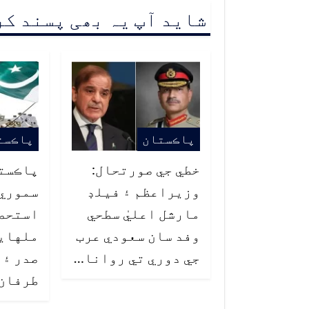
شاید آپ یہ بھی پسند ک
پاڪستان
پاڪست
خطي جي صورتحال:
پاڪست
وزيراعظم ۽ فيلڊ
سموري 
مارشل اعليٰ سطحي
استحصا
وفد سان سعودي عرب
ملهايو
جي دوري تي روانا…
صدر ۽ 
طرفان