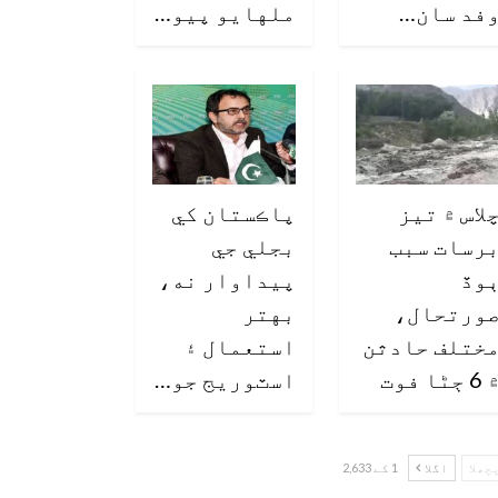
فد سان…
ملهايو پيو…
لاس ۾ تيز
پاڪستان کي
رسات سبب
بجلي جي
وڏ
پيداوار نه،
ورتحال،
بهتر
ختلف حادثن
استعمال ۽
6 ڄڻا فوت
اسٽوريج جو…
چھلا
اگلا
1 کے 2,633