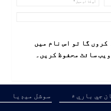
کروں گا تو اس نام میں
 ویب سائٹ محفوظ کریں۔
ن جي باري ۾
سوشل ميڊيا