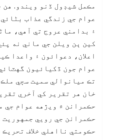
عوام جي زندگي عذاب بڻائي
۽ بدامني عروج تي آهي، ماڻهو
کين ٻن ويلن جي ماني نه پئ
اعلان، دعوائون ۽ واعدا ڪيا
عوام جون ڏکيائيون گهٽائي 
تڪ ميانوالي سميت سڄي ملڪ 
خان هر تقرير کي آخري تقري
حڪمرانن ۾ ويڙهه عوام جي مف
حڪمرانن جي رويي جمهوريت ک
حڪومتي نااهلي خلاف تحريڪ 