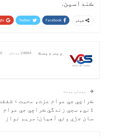
ڪنداسين.
le+
Twitter
Facebook
شیئر
ويب ڊيسڪ
24884 پوسٹس
0 تبصرے
پچھلی پوسٹ
ڪراچي جي عوام عزت، محبت ۽ شفقت
ڏني، سڄي زندگي ڪراچي جي عوام
سان جڙي وئي آهيان: مريم نواز