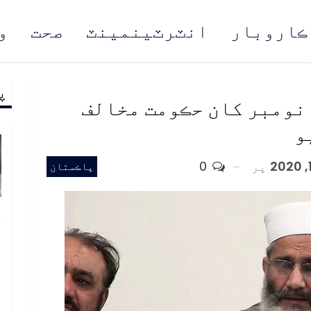
ڪاروبار
انٽرٽينمينٽ
صحت
و
پ
مُن
 نومبر کان حڪومت مخالف
و
پر
0
پاڪستان
خ
ص
و
ف
ا