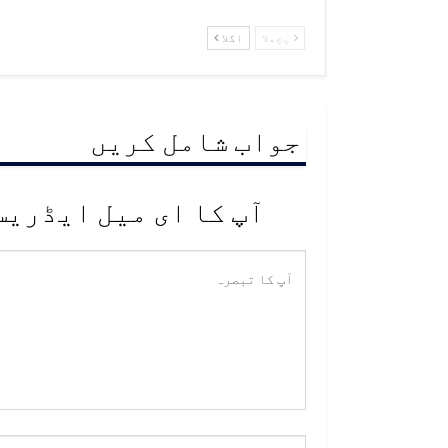
پچھلا
اگلا
جواب شامل کریں
آپ کا ای میل ایڈریس