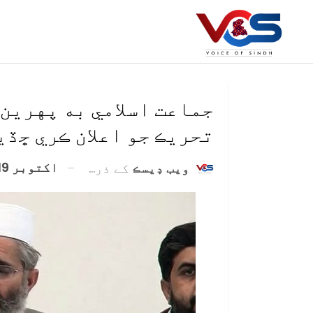
جماعت اسلامي به پهرين
تحريڪ جو اعلان ڪري ڇڏي
اکتوبر 19, 2020
ويب ڊيسڪ
کے ذریعہ