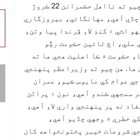
مڪمل شيڊول ڏنو ويندو. هن چيو ته نااهل حڪمرانن 22 ڪروڙ
 ڇڏي آهي، مهانگائي، بيروزگاري
 اٽي ۽ کنڊ لاءِ ڦِرندا پيا وتن،
ي ملي، اڄ تائين حڪومت رڳو
، حڪومت ۾ ڪا اهليت هجي ها ته
ها. هن چيو ته وزيراعظم پنهنجي
جي عوام کي مايوس ڪيو، عمران
ر سمجهي ڪندو آهي، نون ۽ پراڻن
اد نه پر پنهنجي واري لاءِ آهي،
ي خطري ۾ وجهي ڇڏيو آهي،
جي شروعات خيبر پختونخواهه کان