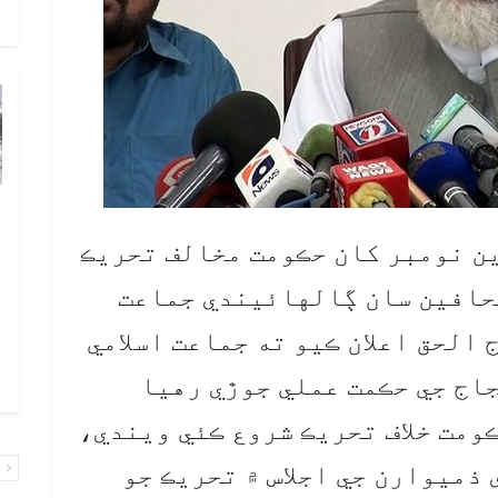
و
چ
ب
رين نومبر کان حڪومت مخالف تحريڪ
ٻ
 صحافين سان ڳالهائيندي جماعت
ص
 الحق اعلان ڪيو ته جماعت اسلامي
م
۾ 
اج جي حڪمت عملي جوڙي رهيا
ومت خلاف تحريڪ شروع ڪئي ويندي،
 مرڪزي ذميوارن جي اجلاس ۾ تحريڪ جو
پ