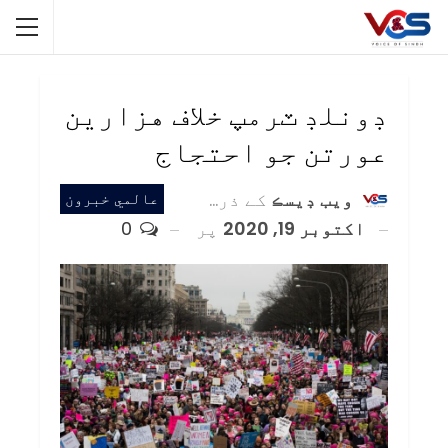
ڊونلڊ ٽرمپ خلاف هزارين
عورتن جو احتجاج
ويب ڊيسڪ
کے ذریعہ
عالمي خبرون
اکتوبر 19, 2020
پر
0