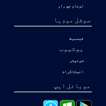
توهان جي راءِ
سوشل ميڊيا
فيسبوڪ
يوٽيوب
ٽوئيٽر
انسٽاگرام
موبائل ايپ