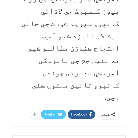
بيڊز گنسبرگ جي لاڏاڻي
کانپوءِ سپريم ڪورٽ جي خالي
سيٽ لاءِ نامزد ڪيو آهي.
احتجاج ڪندڙن مطالبو ڪيو
ته نئين جج جي نامزدگي
آمريڪي صدارتي چونڊن
کانپوءِ تائين ملتوي ڪئي
وڃي.
Twitter
Facebook
شیئر