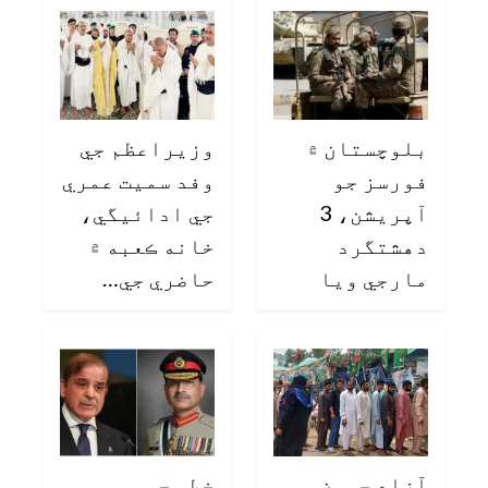
بلوچستان ۾
وزيراعظم جي
فورسز جو
وفد سميت عمري
آپريشن، 3
جي ادائيگي،
دهشتگرد
خانه ڪعبه ۾
مارجي ويا
حاضري جي…
آزاد جمون
خطي جي