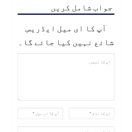
جواب شامل کریں
آپ کا ای میل ایڈریس
شائع نہیں کیا جائے گا۔