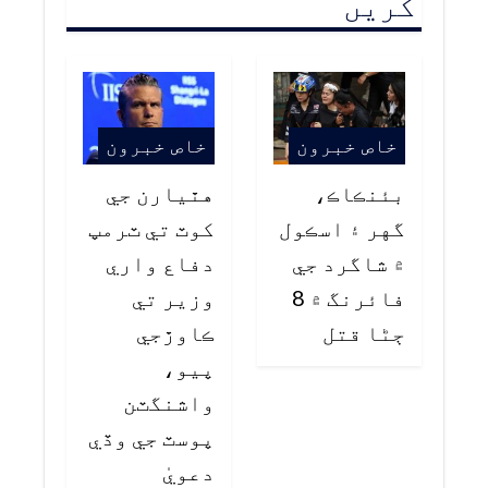
کریں
خاص خبرون
خاص خبرون
بئنڪاڪ،
هٿيارن جي
گهر ۽ اسڪول
کوٽ تي ٽرمپ
۾ شاگرد جي
دفاع واري
فائرنگ ۾ 8
وزير تي
ڄڻا قتل
ڪاوڙجي
پيو،
واشنگٽن
پوسٽ جي وڏي
دعويٰ