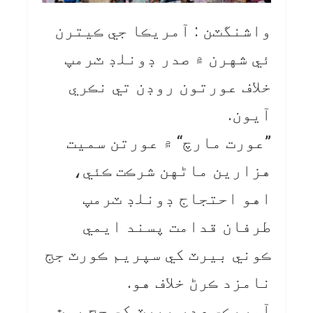
واشنگٽن : آمريڪا جي ڪيترن
ئي شهرن ۾ صدر ڊونلڊ ٽرمپ
خلاف عورتون روڊن تي نڪري
آيون.
”عورت مارچ“ ۾ عورتن سميت
هزارين ماڻهن شرڪت ڪئي،
اهو احتجاج ڊونلڊ ٽرمپ
طرفان قدامت پسند ايمي
ڪوني بيرٽ کي سپريم ڪورٽ جج
نامزد ڪرڻ خلاف هو.
آمريڪي صدر بيرٽ کي جج روٿ