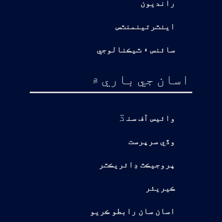
رانديون
اينٽرتينمنٽس
سائنس ۽ ٽيڪنالوجي
اسان جي باري ۾
ڌ
وائيس آف سن
وڏي سرپرست
پروجيڪٽ ڊائريڪٽر
ڪيريئر
اسان سان رابطو ڪريو