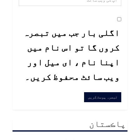
اگلی بار جب میں تبصرہ
کروں گا تو اس نام میں
اپنا نام ، ای میل اور
ویب سائٹ محفوظ کریں۔
پاڪستان