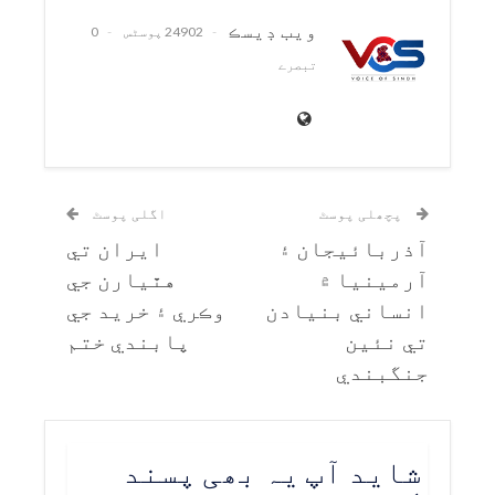
ويب ڊيسڪ
24902 پوسٹس
0
تبصرے
پچھلی پوسٹ
اگلی پوسٹ
آذربائيجان ۽
ايران تي
آرمينيا ۾
هٿيارن جي
انساني بنيادن
وڪري ۽ خريد جي
تي نئين
پابندي ختم
جنگبندي
شاید آپ یہ بھی پسند