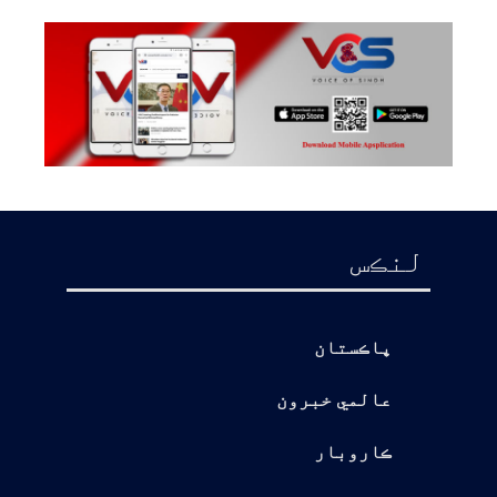
لنڪس
پاڪستان
عالمي خبرون
ڪاروبار