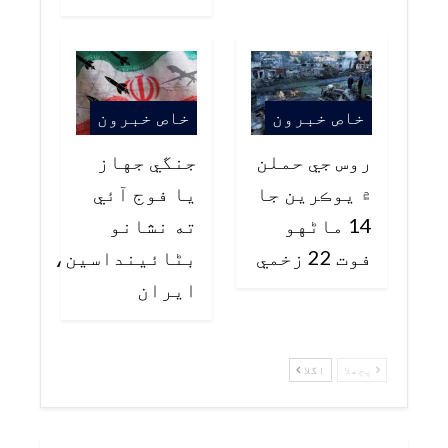
خاص خبرون
خاص خبرون
روس جي حملن
جنگي جهاز
۾ يوڪرين جا
يا فوج آئي
14 ماڻهو
ته نشانو
فوت 22 زخمي
بڻائينداسين،
ايران
پچھلا
اگلا