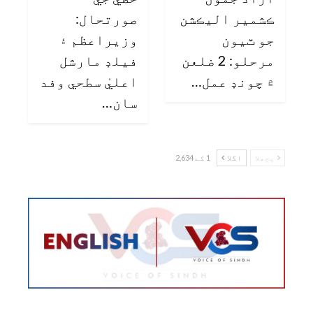
ڪشمير اليڪشن
صورتحال:
جو ٽيون
وزيراعظم ۽
مرحلو: 2 ضلعن
فيلڊ مارشل
۾ چونڊ عمل…
اعليٰ سطحي وفد
سان…
پچھلا
اگلا
1 کے 2,634