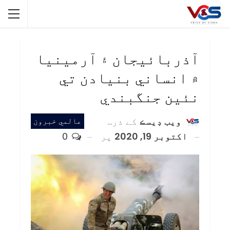
آذربائيجان ۽ آرمينيا
۾ انساني بنيادن تي
نئين جنگبندي
ويب ڊيسڪ
کے ذریعہ
عالمي خبرون
اکتوبر 19, 2020
پر
0