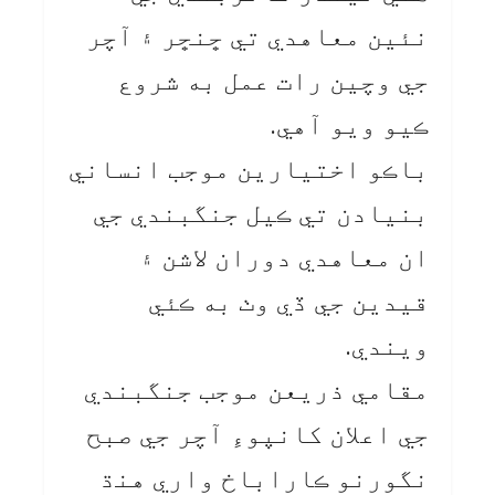
نئين معاهدي تي ڇنڇر ۽ آچر
جي وچين رات عمل به شروع
ڪيو ويو آهي.
باڪو اختيارين موجب انساني
بنيادن تي ڪيل جنگبندي جي
ان معاهدي دوران لاشن ۽
قيدين جي ڏي وٺ به ڪئي
ويندي.
مقامي ذريعن موجب جنگبندي
جي اعلان کانپوءِ آچر جي صبح
نگورنو ڪاراباخ واري هنڌ