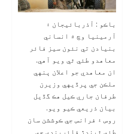
باڪو : آذربائيجان ۽
آرمينيا وچ ۾ انساني
بنيادن تي نئون سيز فائر
معاهدو طئي ٿي ويو آهي.
ان معاهدي جو اعلان ٻنهي
ملڪن جي پرڏيهي وزيرن
طرفان جاري ڪيل هڪ گڏيل
بيان ذريعي ڪيو ويو.
روس ۽ فرانس جي ڪوششن سان
طئي ٿيندڙ فائربندي جي