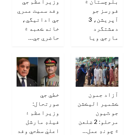
بلوچستان ۾
وزيراعظم جي
فورسز جو
وفد سميت عمري
آپريشن، 3
جي ادائيگي،
دهشتگرد
خانه ڪعبه ۾
مارجي ويا
حاضري جي…
آزاد جمون
خطي جي
ڪشمير اليڪشن
صورتحال:
جو ٽيون
وزيراعظم ۽
مرحلو: 2 ضلعن
فيلڊ مارشل
۾ چونڊ عمل…
اعليٰ سطحي وفد