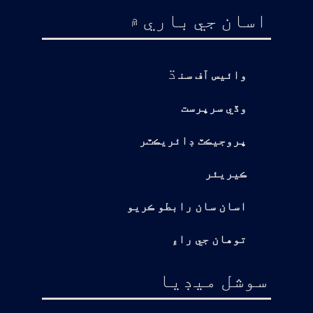
اسان جي باري ۾
ڌ
وائيس آف سن
وڏي سرپرست
پروجيڪٽ ڊائريڪٽر
ڪيريئر
اسان سان رابطو ڪريو
توهان جي راءِ
سوشل ميڊيا