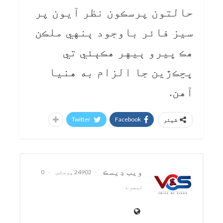
حالتون پرسڪون نظر آيون پر
سيز فائر باوجود ٻنهي ملڪن
هڪ ڀيرو ٻيهر هڪٻئي تي
ڀڃڪڙين جا الزام به هنيا
آهن.
Twitter
Facebook
شیئر
ويب ڊيسڪ
24902 پوسٹس
0
تبصرے