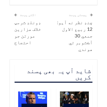
پچھلی پوسٹ
اگلی پوسٹ
چنڊ نظر نه آيو:
ڊونلڊ ٽرمپ
12 ربيع الاول
خلاف هزارين
جمعي 30
عورتن جو
آڪٽوبر تي
احتجاج
هوندي
شاید آپ یہ بھی پسند
کریں