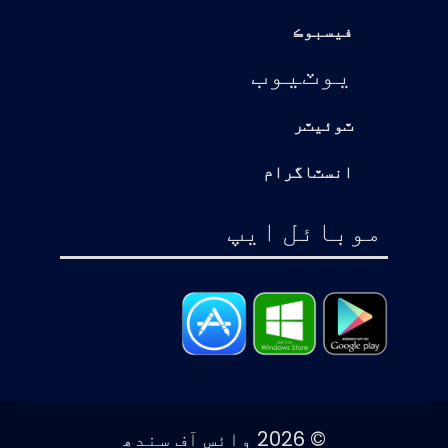
فيسبوڪ
يوٽيوب
ٽوئيٽر
انسٽاگرام
موبائل ايپ
© 2026 وائس آف سندھ