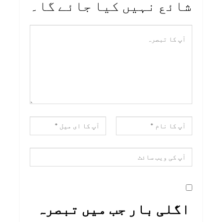
شائع نہیں کیا جائے گا۔
اگلی بار جب میں تبصرہ