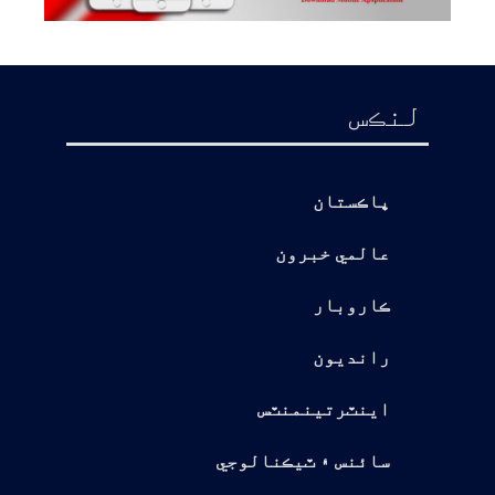
لنڪس
پاڪستان
عالمي خبرون
ڪاروبار
رانديون
اينٽرتينمنٽس
سائنس ۽ ٽيڪنالوجي