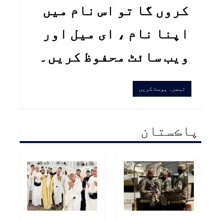
کروں گا تو اس نام میں
اپنا نام ، ای میل اور
ویب سائٹ محفوظ کریں۔
پاڪستان