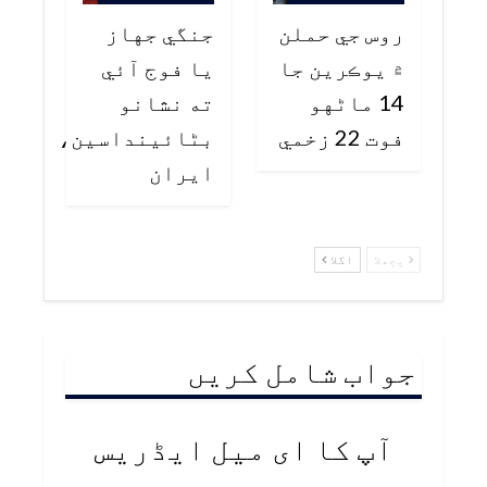
روس جي حملن
جنگي جهاز
۾ يوڪرين جا
يا فوج آئي
14 ماڻهو
ته نشانو
فوت 22 زخمي
بڻائينداسين،
ايران
پچھلا
اگلا
جواب شامل کریں
آپ کا ای میل ایڈریس