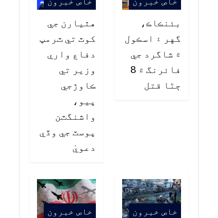
خاص خبرون
خاص خبرون
بئنڪاڪ،
هٿيارن جي
گهر ۽ اسڪول
کوٽ تي ٽرمپ
۾ شاگرد جي
دفاع واري
فائرنگ ۾ 8
وزير تي
ڄڻا قتل
ڪاوڙجي
پيو،
واشنگٽن
پوسٽ جي وڏي
دعويٰ
خاص خبرون
خاص خبرون