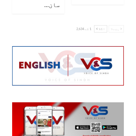
سان…
پچھلا
اگلا
1 کے 2,634