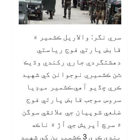
سري نگر: والاريل ڪشمير ۾
قابض ڀارتي فوج رياستي
دهشتگردي جاري رکندي وڌيڪ
ٽن ڪشميري نوجوانن کي شهيد
ڪري ڇڏيو آهي.ڪشمير ميڊيا
سروس موجب قابض ڀارتي فوج
ضلعي شوپيان جي علائقي سوگن
۾ سرچ آپريش جي آڙ ۾ ناڪه
بندي ڪري 3 ڪشميرين کي شهيد