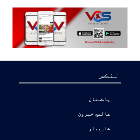
لنڪس
پاڪستان
عالمي خبرون
ڪاروبار