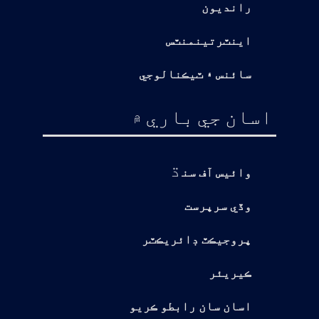
رانديون
اينٽرتينمنٽس
سائنس ۽ ٽيڪنالوجي
اسان جي باري ۾
ڌ
وائيس آف سن
وڏي سرپرست
پروجيڪٽ ڊائريڪٽر
ڪيريئر
اسان سان رابطو ڪريو