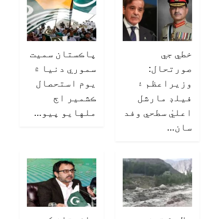
خطي جي
پاڪستان سميت
صورتحال:
سموري دنيا ۾
وزيراعظم ۽
يوم استحصال
فيلڊ مارشل
ڪشمير اڄ
اعليٰ سطحي وفد
ملهايو پيو…
سان…