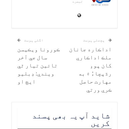
تبصرے
پچھلی پوسٹ
اگلی پوسٹ
اداڪاره جانان
ڪورونا ويڪيسن
ملڪ اداڪاري
سال جي آخر
کان پوءِ
تائين تيار ٿي
رڌپچاءُ ۾ به
ويندي: ڊبليو
مهارت حاصل
ايڇ او
ڪري ورتي
شاید آپ یہ بھی پسند
کریں