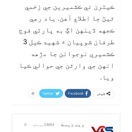
ڪيترن ئي ڪشميرين جي زخمي
ٿيڻ جا اطلاع آهن. ياد رهي
ڪجهه ڏينهن اڳ به ڀارتي فوج
طرفان شوپيان ۾ شهيد ڪيل 3
ڪشميري نوجوانن جا مڙهه
انهن جي وارثن جي حوالي ڪيا
ويا.
Twitter
Facebook
شیئر
ويب ڊيسڪ
24884 پوسٹس
0