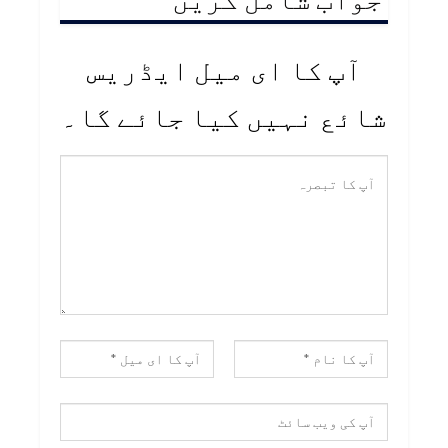
آپ کا ای میل ایڈریس
شائع نہیں کیا جائے گا۔