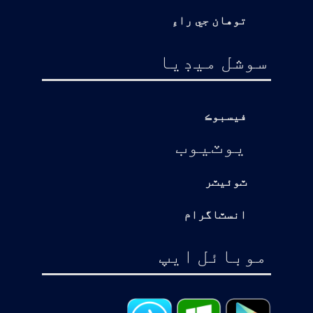
توهان جي راءِ
سوشل ميڊيا
فيسبوڪ
يوٽيوب
ٽوئيٽر
انسٽاگرام
موبائل ايپ