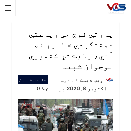
ڀارتي فوج جي رياستي
دهشتگردي ۾ ٺاپر نه
آئي، وڌيڪ ٽي ڪشميري
نوجوان شهيد
ويب ڊيسڪ
کے ذریعہ
عالمي خبرون
اکتوبر 8, 2020
پر
0