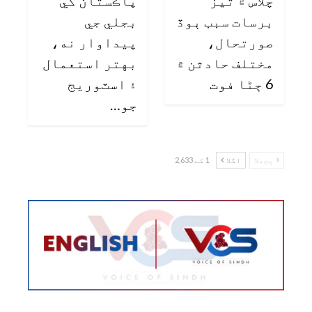
چلاس ۾ تيز
پاڪستان کي
برسات سبب ٻوڏ
بجلي جي
صورتحال،
پيداوار نه،
مختلف حادثن ۾
بهتر استعمال
6 ڄڻا فوت
۽ اسٽوريج
جو…
پچھلا
اگلا
1 کے 2,633