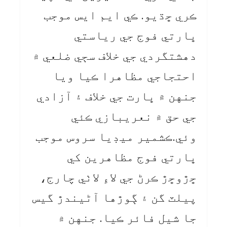
ڪري ڇڌيو. ڪي ايم ايس موجب
ڀارتي فوج جي رياستي
دهشتگردي جي خلاف سڄي ضلعي ۾
احتجاجي مظاهرا ڪيا ويا
جنهن ۾ ڀارت جي خلاف ۽ آزادي
جي حق ۾ نعريبازي ڪئي
وئي.ڪشمير ميڊيا سروس موجب
ڀارتي فوج مظاهرين کي
ڇڙوڇڙ ڪرڻ جي لاءِ لاٺي چارج،
پيلٽ گن ۽ ڳوڙها آڻيندڙ گيس
جا شيل فائر ڪيا. جنهن ۾