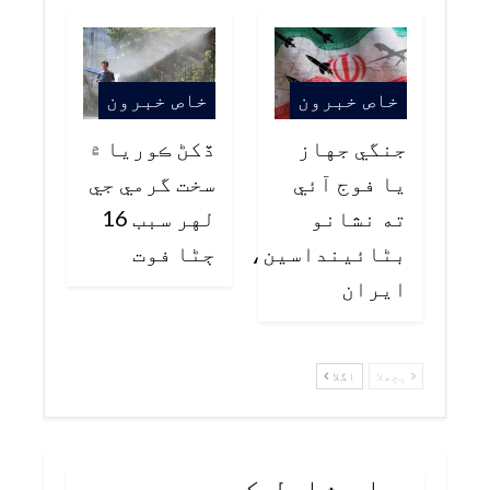
خاص خبرون
خاص خبرون
جنگي جهاز
ڏکڻ ڪوريا ۾
يا فوج آئي
سخت گرمي جي
ته نشانو
لهر سبب 16
بڻائينداسين،
ڄڻا فوت
ايران
پچھلا
اگلا
جواب شامل کریں