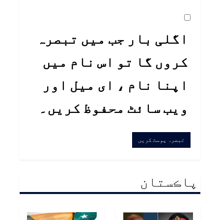
اگلی بار جب میں تبصرہ
کروں گا تو اس نام میں
اپنا نام ، ای میل اور
ویب سائٹ محفوظ کریں۔
پاڪستان