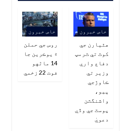
خاص خبرون
خاص خبرون
هٿيارن جي
روس جي حملن
کوٽ تي ٽرمپ
۾ يوڪرين جا
دفاع واري
14 ماڻهو
وزير تي
فوت 22 زخمي
ڪاوڙجي
پيو،
واشنگٽن
پوسٽ جي وڏي
دعويٰ