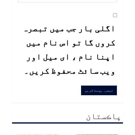
اگلی بار جب میں تبصرہ
کروں گا تو اس نام میں
اپنا نام ، ای میل اور
ویب سائٹ محفوظ کریں۔
پاڪستان