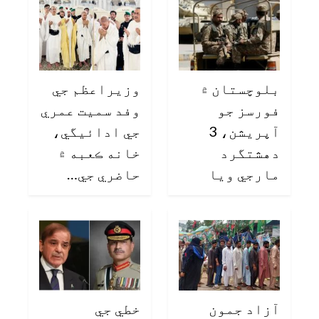
بلوچستان ۾
وزيراعظم جي
فورسز جو
وفد سميت عمري
آپريشن، 3
جي ادائيگي،
دهشتگرد
خانه ڪعبه ۾
مارجي ويا
حاضري جي…
آزاد جمون
خطي جي