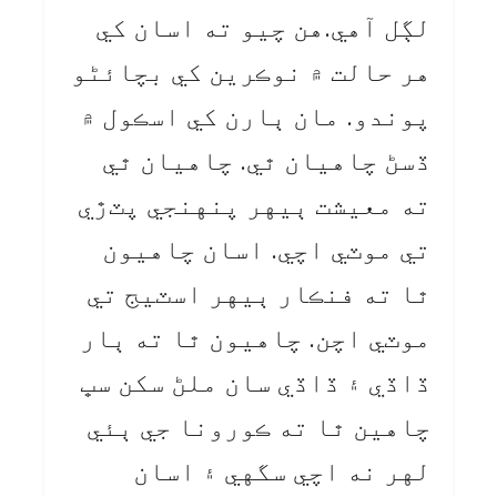
لڳل آهي.هن چيو ته اسان کي
هر حالت ۾ نوڪرين کي بچائڻو
پوندو. مان ٻارن کي اسڪول ۾
ڏسڻ چاهيان ٿي. چاهيان ٿي
ته معيشت ٻيهر پنهنجي پٽڙي
تي موٽي اچي. اسان چاهيون
ٿا ته فنڪار ٻيهر اسٽيج تي
موٽي اچن. چاهيون ٿا ته ٻار
ڏاڏي ۽ ڏاڏي سان ملڻ سکن سڀ
چاهين ٿا ته ڪورونا جي ٻئي
لهر نه اچي سگهي ۽ اسان