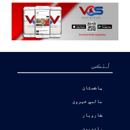
لنڪس
پاڪستان
عالمي خبرون
ڪاروبار
رانديون