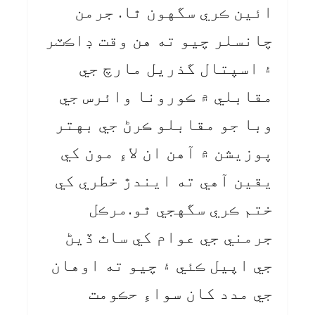
ائين ڪري سگهون ٿا. جرمن
چانسلر چيو ته هن وقت ڊاڪٽر
۽ اسپتال گذريل مارچ جي
مقابلي ۾ ڪورونا وائرس جي
وبا جو مقابلو ڪرڻ جي بهتر
پوزيشن ۾ آهن ان لاءِ مون کي
يقين آهي ته ايندڙ خطري کي
ختم ڪري سگهجي ٿو.مرڪل
جرمني جي عوام کي ساٿ ڏيڻ
جي اپيل ڪئي ۽ چيو ته اوهان
جي مدد کان سواءِ حڪومت