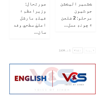
ڪشمير اليڪشن
صورتحال:
جو ٽيون
وزيراعظم ۽
مرحلو: 2 ضلعن
فيلڊ مارشل
۾ چونڊ عمل…
اعليٰ سطحي وفد
سان…
پچھلا
اگلا
1 کے 2,634