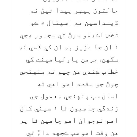
حالتون ٻيهر پيدا ٿيڻ نه
ڏينداسين ته اسپتال ۾ ڪو
شخص اڪيلو مرڻ تي مجبور هجي
۽ ان جا عزيز به ان کي ڏسي نه
سگهن. جرمن پارليامينٽ کي
خطاب ڪندي هن چيو ته منهنجي
چوڻ جو مقصد اهو آهي ته
اسان سڀ پنهنجي معمول جي
زندگي چاهيون ٿا ۽ سڀني کان
اهم نوجوان اهو چاهين ٿا پر
هن وقت اهو سڀ ڪجهه داءُ تي