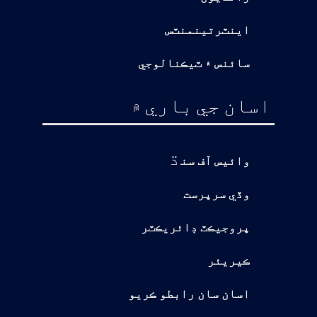
اينٽرتينمنٽس
سائنس ۽ ٽيڪنالوجي
اسان جي باري ۾
ڌ
وائيس آف سن
وڏي سرپرست
پروجيڪٽ ڊائريڪٽر
ڪيريئر
اسان سان رابطو ڪريو