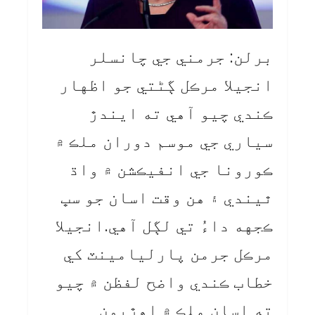
برلن: جرمني جي چانسلر
انجيلا مرڪل ڳڻتي جو اظهار
ڪندي چيو آهي ته ايندڙ
سياري جي موسم دوران ملڪ ۾
ڪورونا جي انفيڪشن ۾ واڌ
ٿيندي ۽ هن وقت اسان جو سڀ
ڪجهه داءُ تي لڳل آهي.انجيلا
مرڪل جرمن پارليامينٽ کي
خطاب ڪندي واضح لفظن ۾ چيو
ته اسان ملڪ ۾ اهڙيون