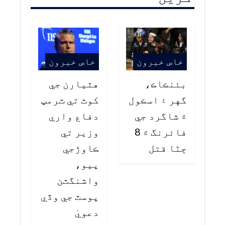
خاص خبرون
خاص خبرون
بئنڪاڪ،
هٿيارن جي
گهر ۽ اسڪول
کوٽ تي ٽرمپ
۾ شاگرد جي
دفاع واري
فائرنگ ۾ 8
وزير تي
ڄڻا قتل
ڪاوڙجي
پيو،
واشنگٽن
پوسٽ جي وڏي
دعويٰ