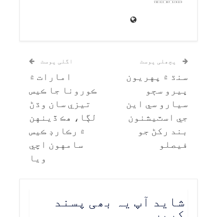
پچھلی پوسٹ
اگلی پوسٹ
سنڌ ۾ پهريون
امارات ۾
ڀيرو سڄو
ڪورونا جا ڪيس
سيارو سي اين
تيزي سان وڌڻ
جي اسٽيشنون
لڳا، هڪ ڏينهن
بند رکڻ جو
۾ رڪارڊ ڪيس
فيصلو
سامهون اچي
ويا
شاید آپ یہ بھی پسند
کریں