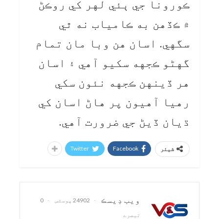
ڪورونا جي ٻئي لهر کي روڪڻ
۾ ڪڏهن به ڪامياب نه ٿي
سگهي. اسان هن وبا مان تمام
گهڻو ڪجهه سکيو آهي ۽ اسان
هر ڏينهن ڪجهه نئون سکي
رهيا آهيون پر هاڻ اسان کي
ڌيان ڏيڻ جي ضرورت آهي.
Twitter
Facebook
شیئر
ويب ڊيسڪ
24902 پوسٹس
0
تبصرے