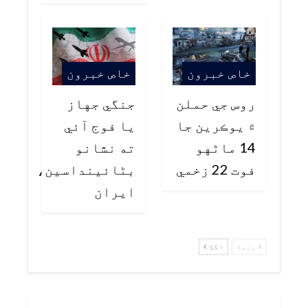
خاص خبرون
خاص خبرون
روس جي حملن
جنگي جهاز
۾ يوڪرين جا
يا فوج آئي
14 ماڻهو
ته نشانو
فوت 22 زخمي
بڻائينداسين،
ايران
پچھلا
اگلا