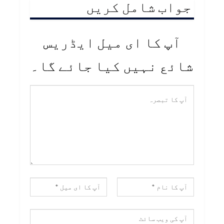
جواب شامل کریں
آپ کا ای میل ایڈریس
شائع نہیں کیا جائے گا۔