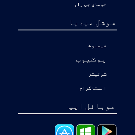
توهان جي راءِ
سوشل ميڊيا
فيسبوڪ
يوٽيوب
ٽوئيٽر
انسٽاگرام
موبائل ايپ