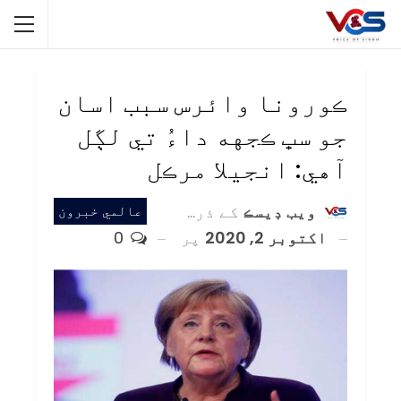
ڪورونا وائرس سبب اسان
جو سڀ ڪجهه داءُ تي لڳل
آهي: انجيلا مرڪل
ويب ڊيسڪ
کے ذریعہ
عالمي خبرون
اکتوبر 2, 2020
پر
0