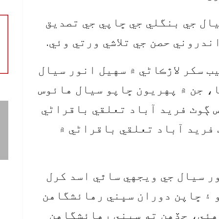
ال جي بنگلي جي ڇاپي جي تصديق
ندروني حصن جي تلاشي ورتي وئي.
ب سکر لاڙڪاڻي ۾ سهيل انور سيال
، جن ۾ پهريون ڇاپو سيال هائوس
س ڳوٺ فريد آباد تعلقي باقراڻي
 فريد آباد تعلقي باقراڻي ۾
ر سيال جي ويجهي ساٿي اسد کرل
و ۽ ڇاپن دوران سڀني رهائشگاهن
 هئي، جڏهن ته سڀني رهائشگاهن