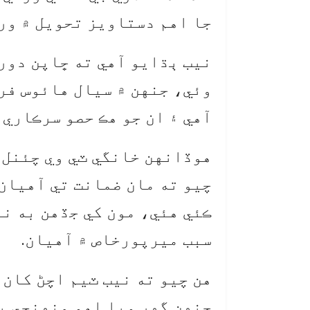
جا اهم دستاويز تحويل ۾ ورت
نيب ٻڌايو آهي ته ڇاپن دور
آهي ۽ ان جو هڪ حصو سرڪاري 
هوڏانهن خانگي ٽي وي چئنل 
ڪئي هئي، مون کي جڏهن به ني
سبب ميرپورخاص ۾ آهيان.
هن چيو ته نيب ٽيم اچڻ کان 
جنهن گهر ويا اهو منهنجي پي