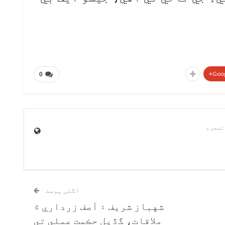
Goog
0
اگلی پوسٹ
شهباز شريف ۽ آصف زرداري ۾
ملاقات، گڏيل حڪمت عملي تي