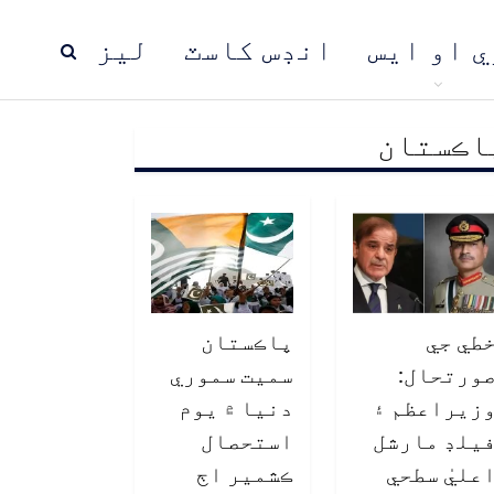
ي او ايس
انڊس کاسٽ
ليز
اڪستان
ڍ
پاڪستان
عالمي خبرون
طي جي
پاڪستان
ورتحال:
سميت سموري
زيراعظم ۽
دنيا ۾ يوم
يلڊ مارشل
استحصال
عليٰ سطحي
ڪشمير اڄ