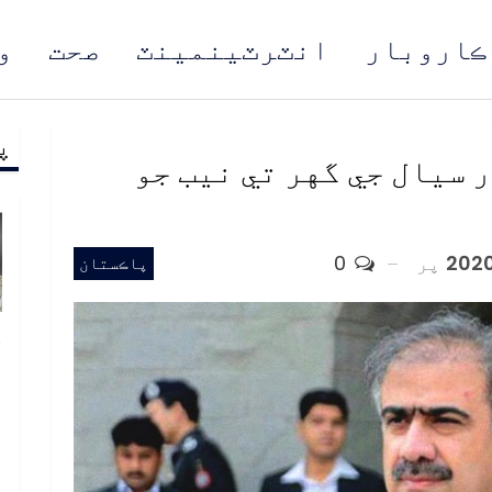
ڪاروبار
انٽرٽينمينٽ
صحت
و
پ
مُن
 سيال جي گهر تي نيب جو
پر
0
پاڪستان
خ
ص
و
ف
ا