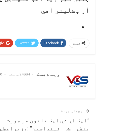
آر ڊڪليئر آهي.
le+
Twitter
Facebook
شیئر
ويب ڊيسڪ
24884 پوسٹس
0 تبصرے
پچھلی پوسٹ
”ايف اي ٽي ايف قانون هر صورت
منظور ڪرائينداسين“ :وزيراعظم