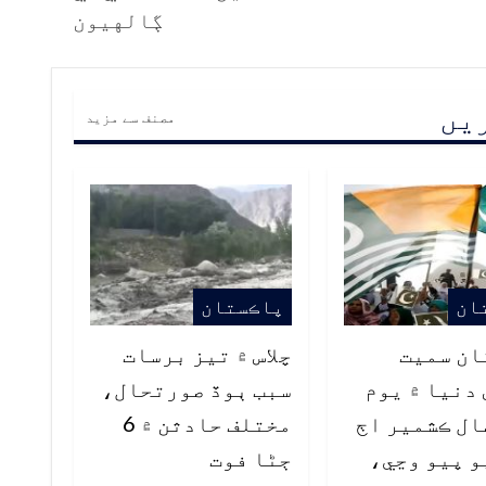
ڳالهيون
ریں
مصنف سے مزید
ان
پاڪستان
ان سميت
چلاس ۾ تيز برسات
دنيا ۾ يوم
سبب ٻوڏ صورتحال،
ل ڪشمير اڄ
مختلف حادثن ۾ 6
 پيو وڃي،
ڄڻا فوت