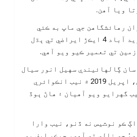
ا ويا آهن.
ان رهائشگاهن جي ماپ به ڪئي
وئي، جنهن ۾ سيال هائوس فريد آباد 4 ايڪڙ ايراضي تي ٻڌل
زمين تي تعمير ڪيو ويو آهي.
سان ڳالهائيندي سهيل انور سيال
چيو ته مان ضمانت تي آهيان، اپريل 2019 ۾ نيب انڪوائري
ب گهرايو ويو آهيان ۽ هاڻ ٻوڏ
اڳ ڪو نوٽيس نه ڏنو، نيب وارا
ءُ جي نالي تي آهي، جيڪو ايف بي