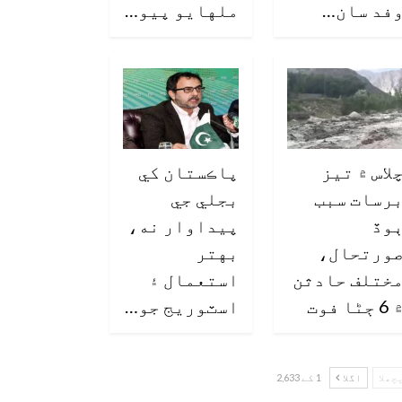
فد سان…
ملهايو پيو…
لاس ۾ تيز
پاڪستان کي
رسات سبب
بجلي جي
وڏ
پيداوار نه،
ورتحال،
بهتر
ختلف حادثن
استعمال ۽
6 ڄڻا فوت
اسٽوريج جو…
چھلا
اگلا
1 کے 2,633