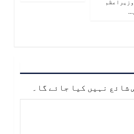
وزيراعظم
…
 شائع نہیں کیا جائے گا۔