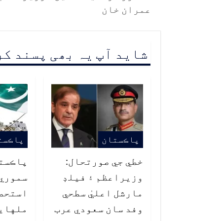
عمران خان
شاید آپ یہ بھی پسند ک
پاڪستان
پاڪست
خطي جي صورتحال:
پاڪست
وزيراعظم ۽ فيلڊ
سموري 
مارشل اعليٰ سطحي
استحصا
وفد سان سعودي عرب
ملهايو