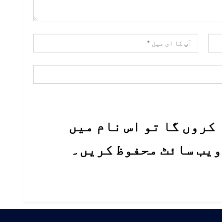
کروں گا تو اس نام میں
 ویب سائٹ محفوظ کریں۔