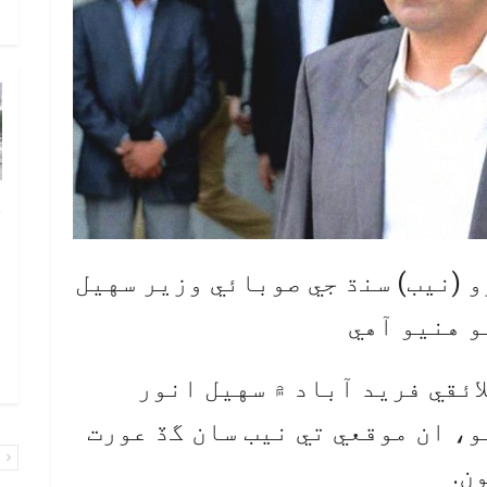
و
چ
ب
ٻ
و (نيب) سنڌ جي صوبائي وزير سهيل
ص
و هنيو آهي
م
۾ 
ائقي فريد آباد ۾ سهيل انور
و، ان موقعي تي نيب سان گڏ عورت
پ
ن.