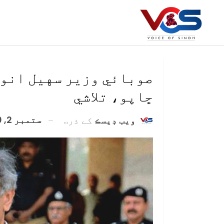
صوبائي وزير سهيل انور
ڇاپو، تلاشي
ستمبر 2, 2020
ويب ڊيسڪ
کے ذریعہ