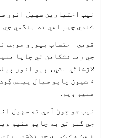
نيب اختيارين سهيل انور سي
ڪندي چيو آهي ته بنگلي جي ا
قومي احتساب بيورو موجب ني
جي رهائشگاهن تي ڇاپا هنيا
لاڙڪاڻي سٽي، ٻيو انور پيل
۽ ٽيون ڇاپو سيال پيلس ڳوٺ
هنيو ويو.
نيب جو چوڻ آهي ته سهيل انو
جي گهر تي به ڇاپو هنيو وي
۾ هڪ هڪ ڪمري جي تلاشي ورتي