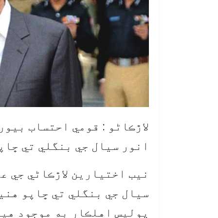
لاڙڪاڻو : قومي احتساب بيور
انور سيال جي بنگلي تي ڇاپ
نيب اختيارين لاڙڪاڻي جي عل
سيال جي بنگلي تي ڇاپو هني
پوليس اهلڪار به موجود هيو