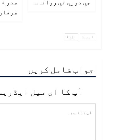
جي دوري تي روانا…
صدر ۽ 
طرفان
پچھلا
اگلا
جواب شامل کریں
آپ کا ای میل ایڈریس