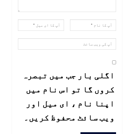
اگلی بار جب میں تبصرہ
کروں گا تو اس نام میں
اپنا نام ، ای میل اور
ویب سائٹ محفوظ کریں۔