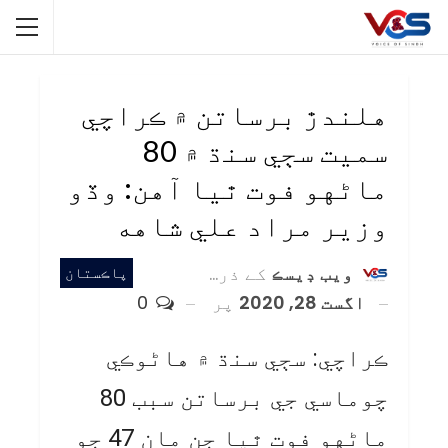
هلندڙ برساتن ۾ ڪراچي
سميت سڄي سنڌ ۾ 80
ماڻهو فوت ٿيا آهن: وڏو
وزير مراد علي شاهه
ويب ڊيسڪ
کے ذریعہ
پاڪستان
اگست 28, 2020
پر
0
ڪراچي: سڄي سنڌ ۾ هاڻوڪي
چوماسي جي برساتن سبب 80
ماڻهو فوت ٿيا جن مان 47 جو