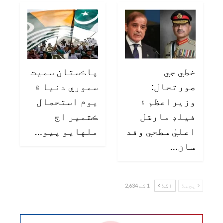
خطي جي
پاڪستان سميت
صورتحال:
سموري دنيا ۾
وزيراعظم ۽
يوم استحصال
فيلڊ مارشل
ڪشمير اڄ
اعليٰ سطحي وفد
ملهايو پيو…
سان…
پچھلا
اگلا
1 کے 2,634