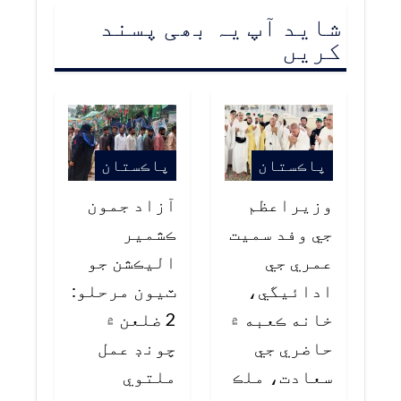
شاید آپ یہ بھی پسند
کریں
پاڪستان
پاڪستان
وزيراعظم
آزاد جمون
جي وفد سميت
ڪشمير
عمري جي
اليڪشن جو
ادائيگي،
ٽيون مرحلو:
خانه ڪعبه ۾
2 ضلعن ۾
حاضري جي
چونڊ عمل
سعادت، ملڪ
ملتوي