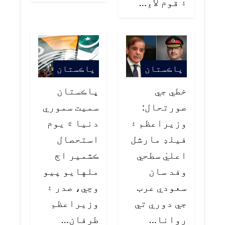
۽ قوم لاءِ…
پاڪستان
پاڪستان
خطي جي
پاڪستان
صورتحال:
سميت سموري
وزيراعظم ۽
دنيا ۾ يوم
فيلڊ مارشل
استحصال
اعليٰ سطحي
ڪشمير اڄ
وفد سان
ملهايو پيو
سعودي عرب
وڃي، صدر ۽
جي دوري تي
وزيراعظم
روانا…
طرفان…