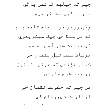
چيو ته چيلهه تائين پاڻي
مان لنگهي نڪرڻو پيو
وڏي وزير مراد علي شاهه چيو
ته هن سنڌ جي چيف سيڪريٽري
کي هدايت ڪئي آهي ته هو
برسات سبب ٿيل نقصان جو
ڪاٿو لڳائي ته جيئن متاثرن
جي مدد ڪري سگهجي
هن چيو ته حڪومت نقصان جو
ازالو ڪندي،وفاق کي