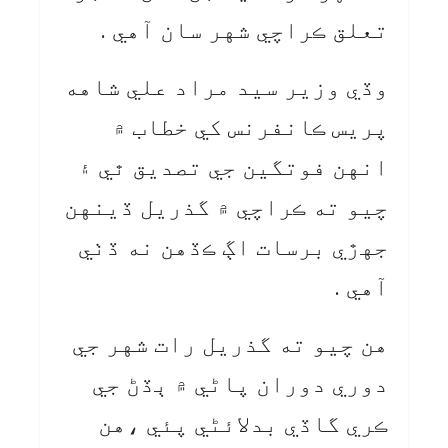
تعلق ڪراچي شهر سان آهي .
وڏي وزير سيد مراد علي شاهه
پريس ڪانفرنس کي خطاب ۾
انهن فوتگين جي تصديق ٿي ۽
چيو ته ڪراچي ۾ گذريل ڏينهن
جهڙي برسات اڳ ڪڏهن نه ڏٺي
آهي .
هن چيو ته گذريل رات شهر جي
دوري دوران پاڻي ۾ ٻڏڻ جي
ڪري گاڏي بدلائڻي پئي ،هن