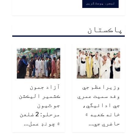
پاڪستان
وزيراعظم جي
آزاد جمون
وفد سميت عمري
ڪشمير اليڪشن
جي ادائيگي،
جو ٽيون
خانه ڪعبه ۾
مرحلو: 2 ضلعن
حاضري جي…
۾ چونڊ عمل…