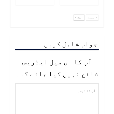
پچھلا
اگلا
جواب شامل کریں
آپ کا ای میل ایڈریس
شائع نہیں کیا جائے گا۔