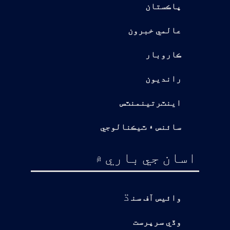
پاڪستان
عالمي خبرون
ڪاروبار
رانديون
اينٽرتينمنٽس
سائنس ۽ ٽيڪنالوجي
اسان جي باري ۾
ڌ
وائيس آف سن
وڏي سرپرست