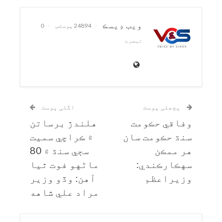
ويب ڊيسڪ
24894 پوسٹس
0
تبصرے
پچھلی پوسٹ
اگلی پوسٹ
وفاقي حڪومت
هلندڙ برساتن
سنڌ حڪومت سان
۾ ڪراچي سميت
هر ممڪن
سڄي سنڌ ۾ 80
سهڪارڪندي:
ماڻهو فوت ٿيا
وزيراعظم
آهن: وڏو وزير
مراد علي شاهه