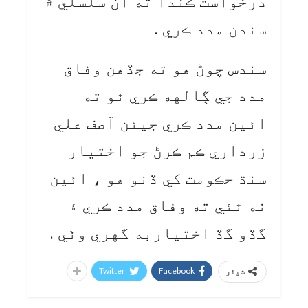
درخواست ڪندا ته ان سلسلي ۾
سندن مدد ڪري .
سندس چوڻ هو ته جڏهن وفاق
مدد جي ڳالهه ڪري ٿو ته
ائين مدد ڪري جيئن آصف علي
زرداري ڪم ڪرڻ جو اختيار
سنڌ حڪومت کي ڏنو هو ، ائين
نه ٿئي ته وفاق مدد ڪري ۽
گڏو گڏ اختياربه گهري وٺي .
Twitter
Facebook
شیئر