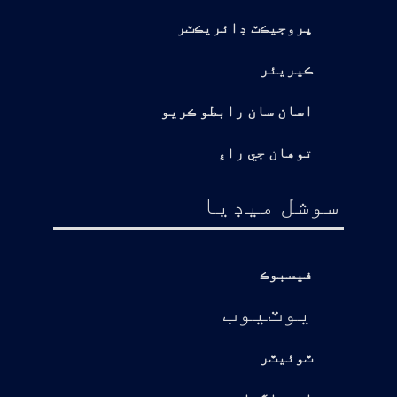
پروجيڪٽ ڊائريڪٽر
ڪيريئر
اسان سان رابطو ڪريو
توهان جي راءِ
سوشل ميڊيا
فيسبوڪ
يوٽيوب
ٽوئيٽر