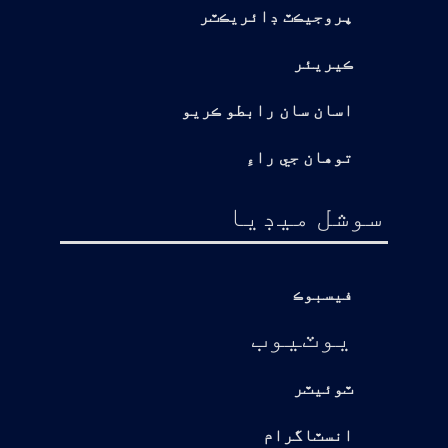
پروجيڪٽ ڊائريڪٽر
ڪيريئر
اسان سان رابطو ڪريو
توهان جي راءِ
سوشل ميڊيا
فيسبوڪ
يوٽيوب
ٽوئيٽر
انسٽاگرام