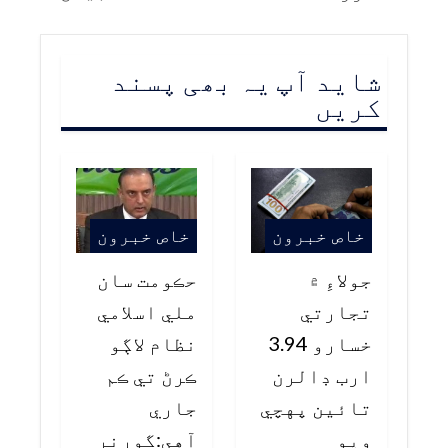
شاید آپ یہ بھی پسند
کریں
خاص خبرون
خاص خبرون
جولاءِ ۾
حڪومت سان
تجارتي
ملي اسلامي
خسارو 3.94
نظام لاڳو
ارب ڊالرن
ڪرڻ تي ڪم
تائين پهچي
جاري
ويو
آهي:گورنر