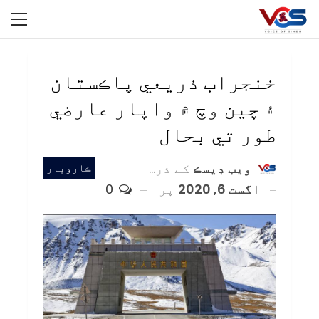
خنجراب ذريعي پاڪستان
۽ چين وچ ۾ واپار عارضي
طور تي بحال
ويب ڊيسڪ
کے ذریعہ
ڪاروبار
اگست 6, 2020
پر
0