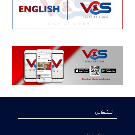
لنڪس
پاڪستان