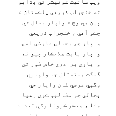
ويب سائيٽ ٽوئيٽر تي ٻڌايو
ته خنجراب ذريعي پاڪستان ۽
چين جي وچ ۾ واپار بحال ٿي
چڪو آهي ، خنجراب ذريعي
واپار جي بحالي عارضي آهي.
واپار بابت صلاحڪار چيو ته
واپاري برادري خاص طور تي
گلگت بلتستان جا واپاري
ڊگهي عرصي کان واپار جي
بحالي جو مطالبو ڪري رهيا
هئا ، جيڪو ڪرونا وڏي تعداد
۾ وبائي مرض جو سبب بڻيل هو.