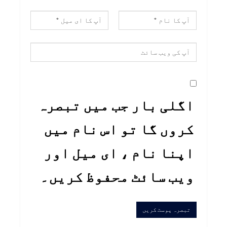
اگلی بار جب میں تبصرہ
کروں گا تو اس نام میں
اپنا نام ، ای میل اور
ویب سائٹ محفوظ کریں۔