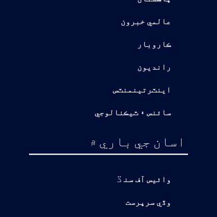
عالمي خبرون
ڪاروبار
رانديون
اينٽرتينمنٽس
سائنس ۽ ٽيڪنالوجي
اسان جي باري ۾
ڌ
وائيس آف سن
وڏي سرپرست