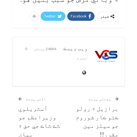
Twitter
Facebook
شیئر
ويب ڊيسڪ
24884 پوسٹس
0
تبصرے
پچھلی پوسٹ
اگلی پوسٹ
برازيل ۾ رولو
آسٽريلوي
ڪتو ڪار شوروم
وزيراعظم جو
جو سيلز مين
ٽڪ ٽاڪ جي حق ۾
مقرر!!
بيان