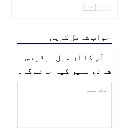
پچھلا
اگلا
جواب شامل کریں
آپ کا ای میل ایڈریس
شائع نہیں کیا جائے گا۔