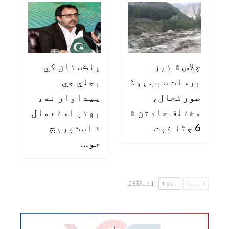
چلاس ۾ تيز
پاڪستان کي
برسات سبب ٻوڏ
بجلي جي
صورتحال،
پيداوار نه،
مختلف حادثن ۾
بهتر استعمال
6 ڄڻا فوت
۽ اسٽوريج
جو…
پچھلا
اگلا
1 کے 2,633