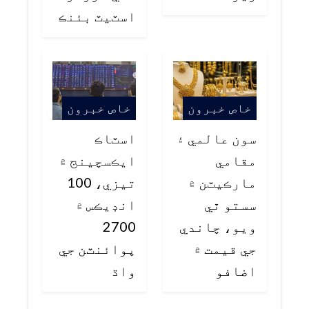
اسٽيٽ بئنڪ
خاص خبرون
خاص خبرون
سون عالمي ۽
اسٽاڪ
مقامي
ايڪسچينج ۾
مارڪيٽن ۾
تيزي، 100
سستو ٿي
انڊيڪس ۾
ويو، چاندي
2700
جي قيمت ۾
پوائنٽن جي
اضافو
واڌ