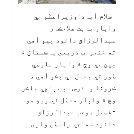
اسلام آباد: وزيراعظم جي
واپار بابت صلاحڪار
عبدالرزاق دائود چيو آهي
ته خنجراب ذريعي پاڪستان ۽
چين جي وچ ۾ واپار عارضي
طور تي بحال ٿي چڪو آهي ،
ڪرونا وائرس سبب ٻنهي ملڪن
وچ ۾ واپار معطل ٿي ويو هو.
تفصيل موجب عبدالرزاق
دائود سماجي رابطن واري