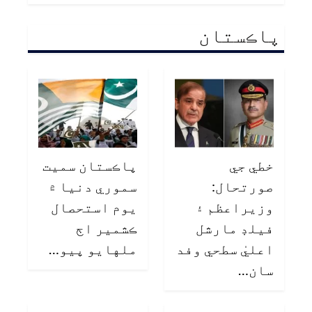
پاڪستان
خطي جي
پاڪستان سميت
صورتحال:
سموري دنيا ۾
وزيراعظم ۽
يوم استحصال
فيلڊ مارشل
ڪشمير اڄ
اعليٰ سطحي وفد
ملهايو پيو…
سان…