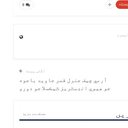
Goog
0
اگلی پوسٹ
آرمي چيف جنرل قمر جاويد باجوه
جو هيوي انڊسٽريز ٽيڪسلا جو دورو
ریں
مصنف سے مزید