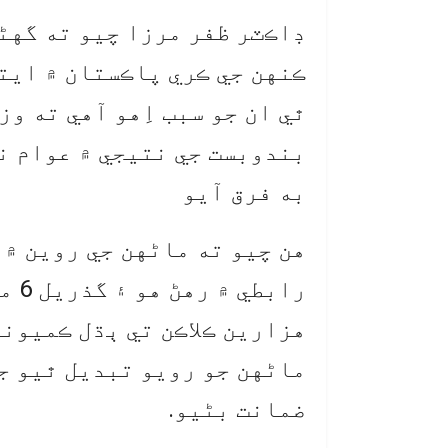
ڊاڪٽر ظفر مرزا چيو ته گهڻا
ڪنهن جي ڪري پاڪستان ۾ ايت
ٿي ان جو سبب اِهو آهي ته و
بندوبست جي نتيجي ۾ عوام ن
به فرق آيو
هن چيو ته ماڻهن جي روين ۾ 
راب
هزارين ڪلاڪن تي ٻڌل ڪميون
ماڻهن جو رويو تبديل ٿيو ج
ضمانت بڻيو.