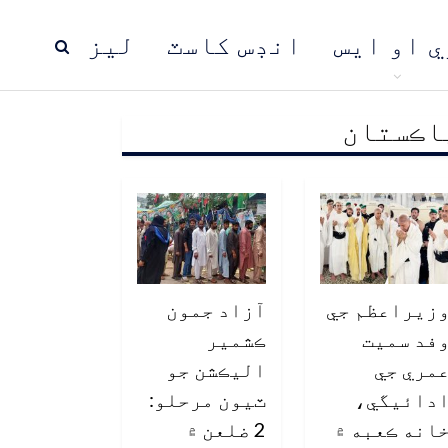
ي او ايس
انڊس کاسٽ
ليز
اڪستان
ڍ
پاڪستان
عالمي خبرون
زيراعظم جي
آزاد جمون
فد سميت
ڪشمير
مري جي
اليڪشن جو
دائيگي،
ٽيون مرحلو:
انه ڪعبه ۾
2 ضلعن ۾