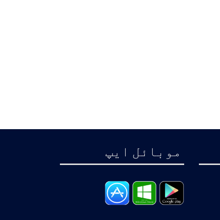
موبائل ايپ