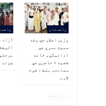
پاڪستان
پاڪست
وزيراعظم جي وفد
آزاد ج
سميت عمري جي
اليڪشن
ادائيگي، خانه
ڪعبه ۾ حاضري جي
چونڊ ع
سعادت، ملڪ ۽ قوم
لاءِ…
پچھلا
اگلا