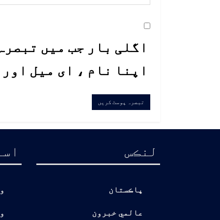
اگلی بار جب میں تبصرہ 
اپنا نام ، ای میل اور
لنڪس
اسا
پاڪستان
و
عالمي خبرون
و