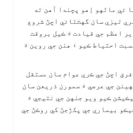
 ئي ماڻهو اِهو پڇندا آهن ته
ري تيزي سان گهٽتائي اچڻ شروع
زير اعظم جي قيادت ۾ ڪيل بروقت
سبت احتياط ڪيو ۽ هنن جي روين ۾
فرق اچڻ جي ڪري عوام سان مستقل
طي ۾ رهڻ هو ۽ گذريل 6 مهينن جي عرصي ۾ سمورن ذريعن سان
يڪيشن ڪيو ويو جنهن جي نتيجي ۾
يڪو بيماري جي پکڙجڻ کي روڪڻ جي