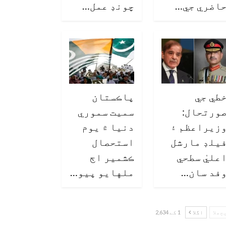
اضري جي…
چونڊ عمل…
طي جي
پاڪستان
ورتحال:
سميت سموري
زيراعظم ۽
دنيا ۾ يوم
يلڊ مارشل
استحصال
عليٰ سطحي
ڪشمير اڄ
فد سان…
ملهايو پيو…
چھلا
اگلا
1 کے 2,634