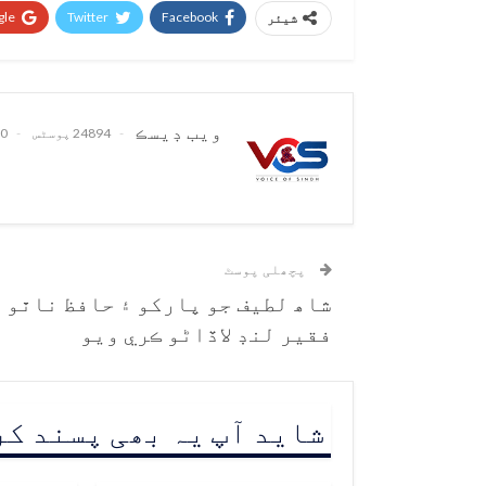
le+
Twitter
Facebook
شیئر
ويب ڊيسڪ
24894 پوسٹس
0 تبصرے
پچھلی پوسٹ
شاھ لطيف جو پارکو ۽ حافظ ناٿو
فقير لنڊ لاڏاڻو ڪري ويو
شاید آپ یہ بھی پسند ک