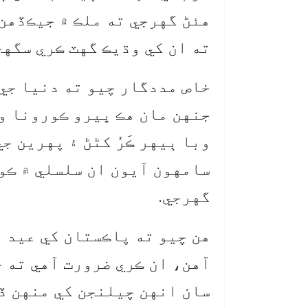
هئڻ گهرجي ته ملڪ ۾ جيڪڏهن
ته ان کي وڌيڪ گهٽ ڪري سگهج
خاص مددگار چيو ته دنيا جي
جنهن مان هڪ ڀيرو ڪورونا وا
وبا ٻيهر ڪَرُ کڻڻ ۽ پهرين ج
سامهون آيون ان سلسلي ۾ ڪو 
گهرجي.
هن چيو ته پاڪستان کي عيد ۽
آهن، ان ڪري ضرورت آهي ته 
سان انهن چيلنجن کي منهن ڏ