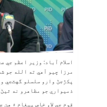
اسلام آباد: وزير اعظم جي ص
مرزا چيو آهي ته الله جو شڪ
پکڙجڻ وارو سلسلو گهٽجي وي
ذميواري جو مظاهرو نه ٿيڻ 
قوم جي لاءِ خاص پيغام ۾ هن 