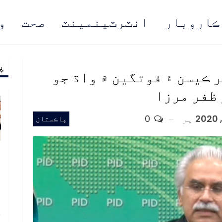
ڪاروبار
انٽرٽينمينٽ
صحت
و
پ
مُن
 ڪيسن ۽ فوتگين ۾ واڌ جو
 ظفر مرزا
پر
0
پاڪستان
و
و
ع
ا
خ