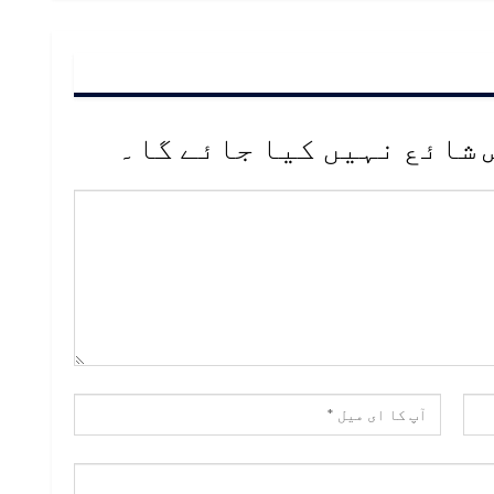
 شائع نہیں کیا جائے گا۔