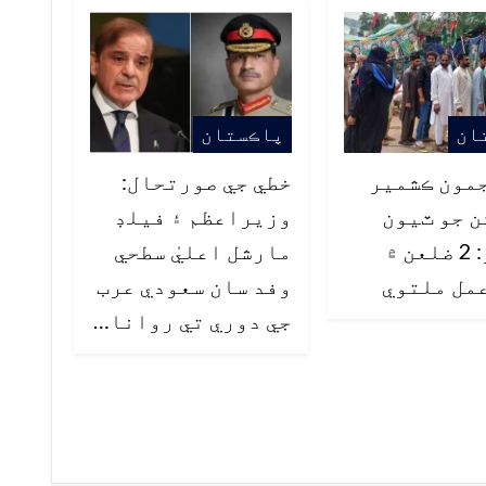
ان
پاڪستان
مون ڪشمير
خطي جي صورتحال:
 جو ٽيون
وزيراعظم ۽ فيلڊ
مرحلو: 2 ضلعن ۾
مارشل اعليٰ سطحي
مل ملتوي
وفد سان سعودي عرب
جي دوري تي روانا…