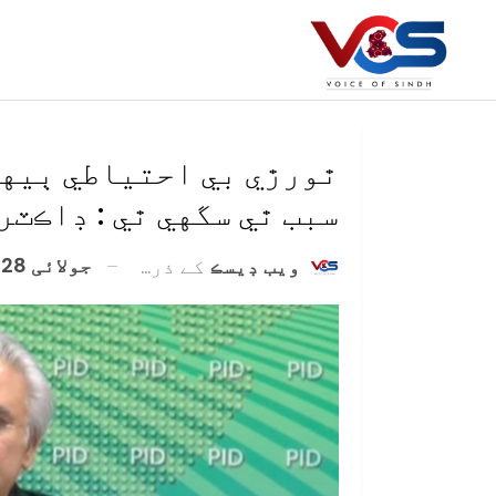
ٿورڙي بي احتياطي ٻيهر
سبب ٿي سگهي ٿي : ڊاڪٽر
جولائی 28, 2020
ويب ڊيسڪ
کے ذریعہ