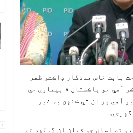
ح
خ
ص
و
حت بابت خاص مددگار ڊاڪٽر ظفر
ف
ر آهي جو پاڪستان ۾ بيماري جي
ا
و آهي پر ان تي ڪنهن به غير
و
گهرجي.
پ
چيو ته اسان جو ڌيان ان ڳالهه تي