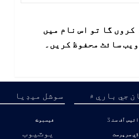
کروں گا تو اس نام میں
 ویب سائٹ محفوظ کریں۔
ن جي باري ۾
سوشل ميڊيا
ڌ
ائيس آف سن
فيسبوڪ
يوٽيوب
ڏي سرپرست