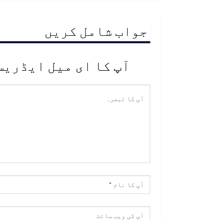
جواب شامل کریں
آپ کا ای میل ایڈریس