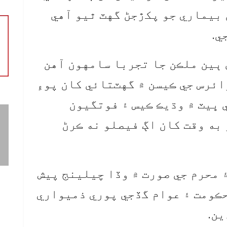
 بيماري جو پکڙجڻ گهٽ ٿيو آهي
ي.
 ٻين ملڪن جا تجربا سامهون آهن
ئرس جي ڪيسن ۾ گهٽتائي کان پوءِ
ي ڀيٽ ۾ وڌيڪ ڪيس ۽ فوتگيون
به وقت کان اڳ فيصلو نه ڪرڻ
 محرم جي صورت ۾ وڏا چيلينج پيش
حڪومت ۽ عوام گڏجي پوري ذميواري
ين.