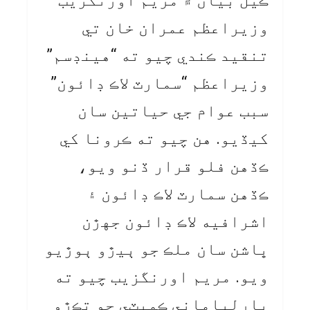
ڪيل بيان ۾ مريم اورنگزيب
وزيراعظم عمران خان تي
تنقيد ڪندي چيو ته “هينڊسم”
وزيراعظم “سمارٽ لاڪ ڊائون”
سبب عوام جي حياتين سان
کيڏيو. هن چيو ته ڪرونا کي
ڪڏهن فلو قرار ڏنو ويو،
ڪڏهن سمارٽ لاڪ ڊائون ۽
اشرافيه لاڪ ڊائون جهڙن
ڀاشن سان ملڪ جو ٻيڙو ٻوڙيو
ويو. مريم اورنگزيب چيو ته
پارلياماني ڪميٽي جو تڪڙو