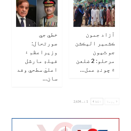
آزاد جمون
خطي جي
ڪشمير اليڪشن
صورتحال:
جو ٽيون
وزيراعظم ۽
مرحلو: 2 ضلعن
فيلڊ مارشل
۾ چونڊ عمل…
اعليٰ سطحي وفد
سان…
پچھلا
اگلا
1 کے 2,634