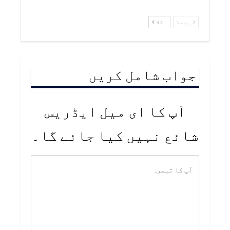
پچھلا
اگلا
جواب شامل کریں
آپ کا ای میل ایڈریس
شائع نہیں کیا جائے گا۔