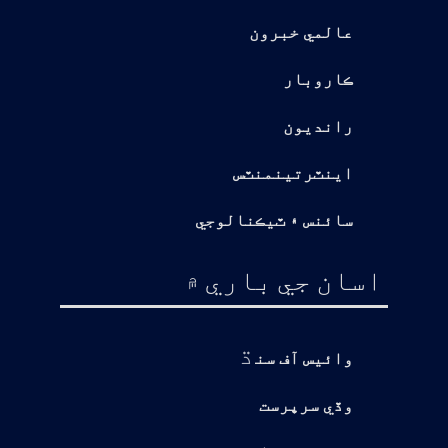
عالمي خبرون
ڪاروبار
رانديون
اينٽرتينمنٽس
سائنس ۽ ٽيڪنالوجي
اسان جي باري ۾
ڌ
وائيس آف سن
وڏي سرپرست