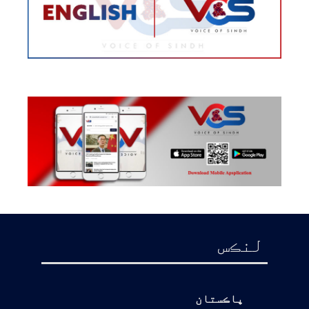
لنڪس
پاڪستان