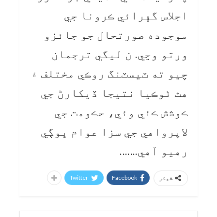
اجلاس گهرائي ڪرونا جي
موجوده صورتحال جو جائزو
ورتو وڃي. ن ليگي ترجمان
چيو ته ٽيسٽنگ روڪي مختلف ۽
هٿ ٺوڪيا نتيجا ڏيکارڻ جي
ڪوشش ڪئي وئي، حڪومت جي
لاپرواهي جي سزا عوام ڀوڳي
رهيو آهي…….
Twitter
Facebook
شیئر