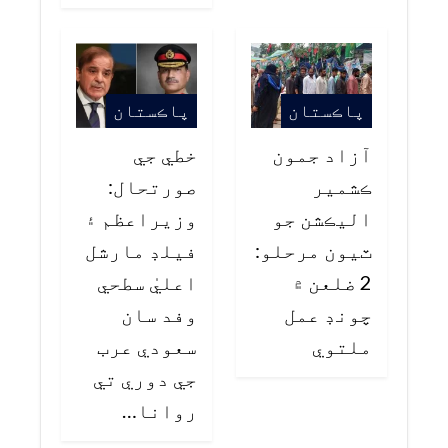
پاڪستان
پاڪستان
آزاد جمون
خطي جي
ڪشمير
صورتحال:
اليڪشن جو
وزيراعظم ۽
ٽيون مرحلو:
فيلڊ مارشل
2 ضلعن ۾
اعليٰ سطحي
چونڊ عمل
وفد سان
ملتوي
سعودي عرب
جي دوري تي
روانا…