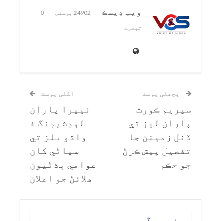
ويب ڊيسڪ
24902 پوسٹس
0
تبصرے
پچھلی پوسٹ
اگلی پوسٹ
سپريم ڪورٽ
نيپرا پاران
پاران ليز تي
لوڊشيڊنگ ۽
ڏنل زمينن جا
واڌو بلز تي
تفصيل پيش ڪرڻ
سڀاڻي کان
جو حڪم
عوامي ٻڌڻيون
هلائڻ جو اعلان