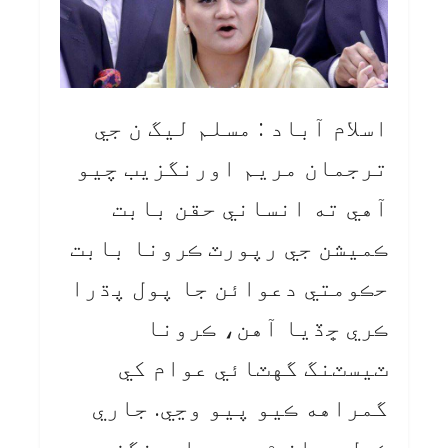
اسلام آباد : مسلم ليگ ن جي
ترجمان مريم اورنگزيب چيو
آهي ته انساني حقن بابت
ڪميشن جي رپورٽ ڪرونا بابت
حڪومتي دعوائن جا پول پڌرا
ڪري ڇڏيا آهن، ڪرونا
ٽيسٽنگ گهٽائي عوام کي
گمراهه ڪيو پيو وڃي. جاري