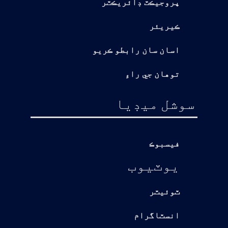
پروجيڪٽ ڊائريڪٽر
ڪيريئر
اسان سان رابطو ڪريو
توهان جي راءِ
سوشل ميڊيا
فيسبوڪ
يوٽيوب
ٽوئيٽر
انسٽاگرام