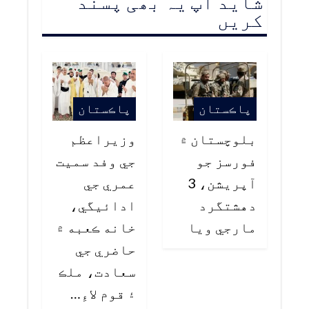
شاید آپ یہ بھی پسند
کریں
پاڪستان
پاڪستان
بلوچستان ۾
وزيراعظم
فورسز جو
جي وفد سميت
آپريشن، 3
عمري جي
دهشتگرد
ادائيگي،
مارجي ويا
خانه ڪعبه ۾
حاضري جي
سعادت، ملڪ
۽ قوم لاءِ…