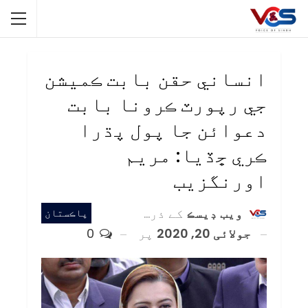
انساني حقن بابت ڪميشن
جي رپورٽ ڪرونا بابت
دعوائن جا پول پڌرا
ڪري ڇڏيا: مريم
اورنگزيب
ويب ڊيسڪ
کے ذریعہ
پاڪستان
جولائی 20, 2020
پر
0