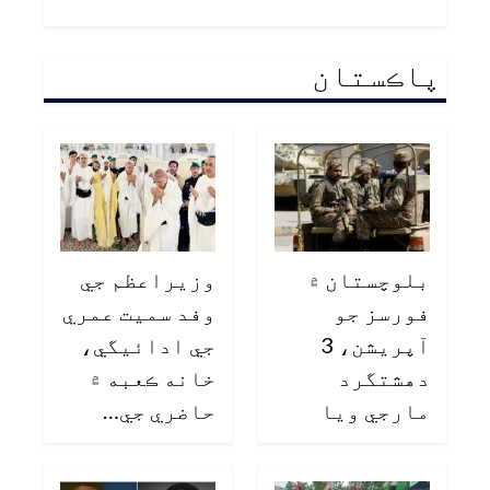
پاڪستان
بلوچستان ۾
وزيراعظم جي
فورسز جو
وفد سميت عمري
آپريشن، 3
جي ادائيگي،
دهشتگرد
خانه ڪعبه ۾
مارجي ويا
حاضري جي…