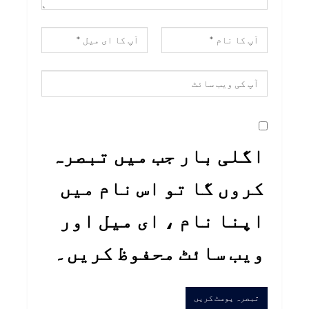
اگلی بار جب میں تبصرہ
کروں گا تو اس نام میں
اپنا نام ، ای میل اور
ویب سائٹ محفوظ کریں۔