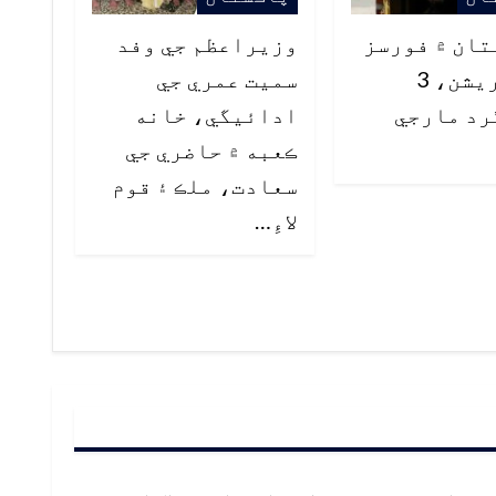
ان ۾ فورسز
وزيراعظم جي وفد
جو آپريشن، 3
سميت عمري جي
رد مارجي
ادائيگي، خانه
ڪعبه ۾ حاضري جي
سعادت، ملڪ ۽ قوم
لاءِ…