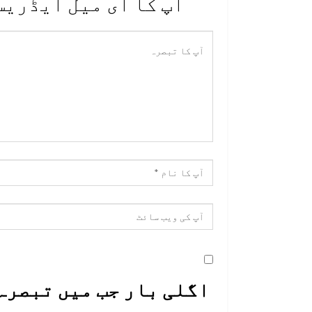
آپ کا ای میل ایڈریس
اگلی بار جب میں تبصرہ 