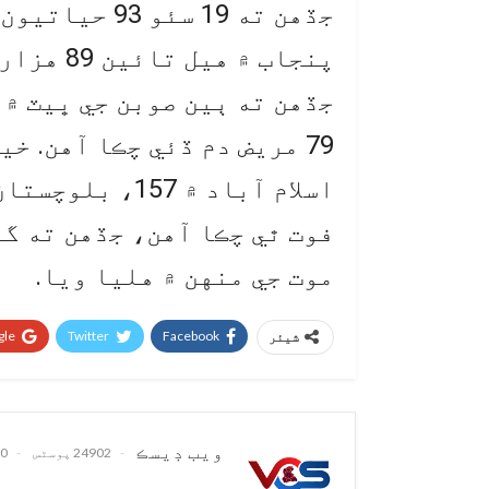
جڏهن ته 19 سئ
موت جي منهن ۾ هليا ويا.
le+
Twitter
Facebook
شیئر
ويب ڊيسڪ
24902 پوسٹس
0 تبصرے