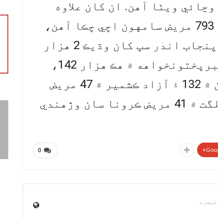
و 93 حياتيون وڃائي ويٺا آهن. ان کان علاوه
پنجاب ۾ هيل تائين 89 هزار 793 مريض سامهون اچي چڪا آهن،
جڏهن ته ٻين صوبن جي ڀيٽ ۾ پنجاب اندر سڀ کان وڌيڪ 2 هزار
79 مريض دم ڏئي چڪا آهن. خيبرپختونخواهه ۾ هڪ هزار 142،
اسلام آباد ۾ 157، بلوچستان ۾ 132 ۽ آزاد ڪشمير ۾ 47 مريض
فوت ٿي چڪا آهن، جڏهن ته گلگت ۾ 41 مريض ڪرونا سان وڙهندي
Goog
0