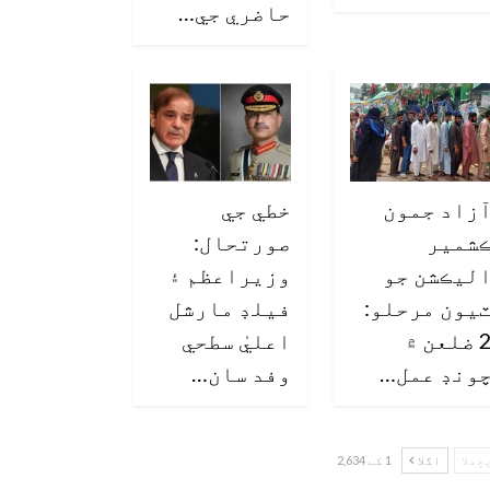
حاضري جي…
زاد جمون
خطي جي
شمير
صورتحال:
ليڪشن جو
وزيراعظم ۽
يون مرحلو:
فيلڊ مارشل
2 ضلعن ۾
اعليٰ سطحي
ونڊ عمل…
وفد سان…
چھلا
اگلا
1 کے 2,634