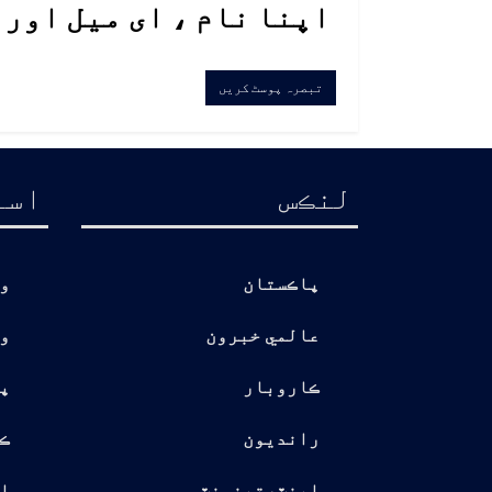
اپنا نام ، ای میل اور
لنڪس
اسا
پاڪستان
و
عالمي خبرون
و
ڪاروبار
پ
رانديون
ڪ
اينٽرتينمنٽس
ا