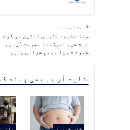
پچھلی پوسٹ
سنڌ حڪومت لگزري گاڏين تي گهٽ
خرچ ڪيو آهي: سنڌ حڪومت سُپريم
ڪورٽ ۾ جواب جمع ڪرائي ڇڏيو
شاید آپ یہ بھی پسند ک
خاص خبرون
پاڪست