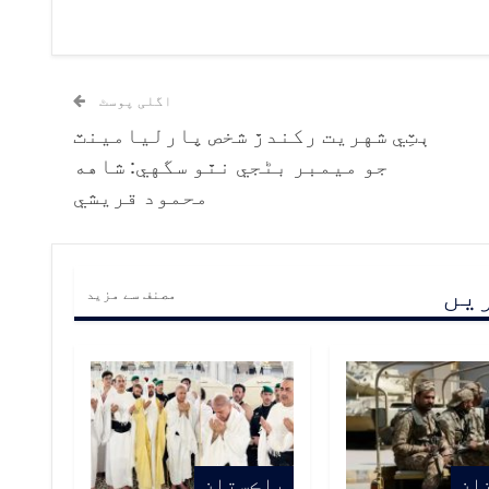
اگلی پوسٹ
ٻٽِي شهريت رکندڙ شخص پارليامينٽ
جو ميمبر بڻجي نٿو سگهي: شاهه
محمود قريشي
ریں
مصنف سے مزید
ان
پاڪستان