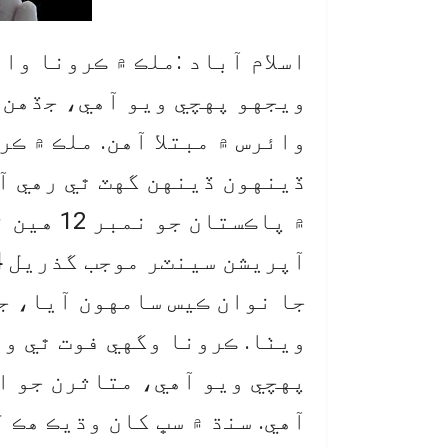
وائرس ۾ مبتلا آهن. ملڪ ۾ ڪ
ڏينهون ڏينهن گهٽ ٿي رهي آ
۾ پاڪستا