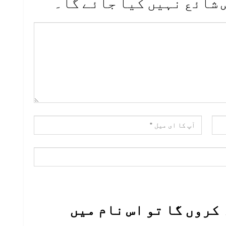
 شائع نہیں کیا جائے گا۔
کروں گا تو اس نام میں