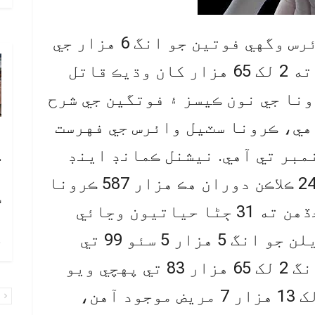
اسلام آباد :ملڪ ۾ ڪرونا وائرس وگهي فوتين جو انگ 6 هزار جي
ويجهو پهچي ويو آهي، جڏهن ته 2 لک 65 هزار کان وڌيڪ قاتل
رونا جي نون ڪيسز ۽ فوتگين جي شرح
هي، ڪرونا سٽيل وائرس جي فهرست
آ
ن جو نمبر 12 هين نمبر تي آهي. نيشنل ڪمانڊ اينڊ
ڪ
ا
آپريشن سينٽر موجب گذريل 24 ڪلاڪن دوران هڪ هزار 587 ڪرونا
ٽ
جا نوان ڪيس سامهون آيا، جڏهن ته 31 ڄڻا حياتيون وڃائي
ويٺا. ڪرونا وگهي فوت ٿي ويلن جو انگ 5 هزار 5 سئو 99 تي
چ
پهچي ويو آهي، متاثرن جو انگ 2 لک 65 هزار 83 تي پهچي ويو
آهي. سنڌ ۾ سڀ کان وڌيڪ هڪ لک 13 هزار 7 مريض موجود آهن،
پ