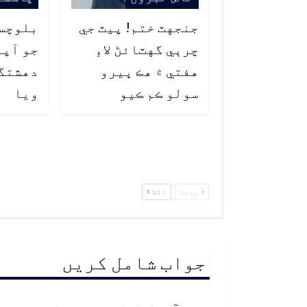
جنجهٽ ختم! پيٽ جي
بلوچست
چرٻي گهٽائڻ لاءِ
هفتي ۾ هڪ ڀيرو
دهشتگ
سولو ڪم ڪيو
ويا
پچھلا
اگلا
جواب شامل کریں