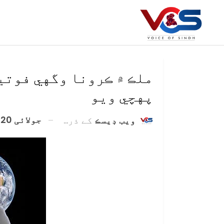
پهچي ويو
جولائی 20, 2020
ويب ڊيسڪ
کے ذریعہ