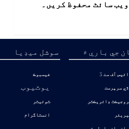
 ویب سائٹ محفوظ کریں۔
ن جي باري ۾
سوشل ميڊيا
ڌ
ائيس آف سن
فيسبوڪ
يوٽيوب
ڏي سرپرست
روجيڪٽ ڊائريڪٽر
ٽوئيٽر
يريئر
انسٽاگرام
سان سان رابطو ڪريو