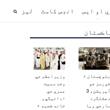
ي او ايس
انڊس کاسٽ
ليز
اڪستان
ڍ
پاڪستان
عالمي خبرون
لوچستان ۾
وزيراعظم جي
ورسز جو
وفد سميت
آپريشن، 3
عمري جي
هشتگرد
ادائيگي،
ارجي ويا
خانه ڪعبه ۾