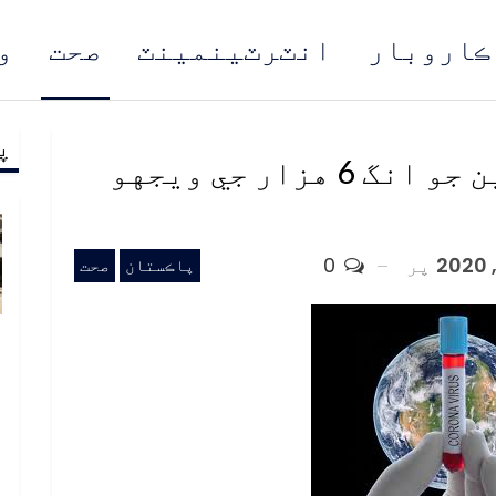
ڪاروبار
انٽرٽينمينٽ
صحت
و
پ
مُن
ملڪ ۾ ڪرونا وگهي فوتين جو انگ 6 هزار جي ويجهو
پر
0
پاڪستان
صحت
ب
ف
د
م