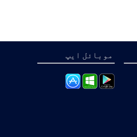
موبائل ايپ