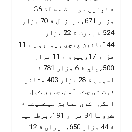
۾ فوتين جو انگ هڪ لک 36
هزار 671،برازيل ۾ 70 هزار
524 ۽ ڀارت ۾ 22 هزار
144تائين پهچي ويو. روس ۾ 11
هزار 17،پيرو ۾ 11 هزار
500،چلي ۾ 6 هزار 781 ۽
اسپين ۾ 28 هزار 403 متاثر
فوت ٿي چڪا آهن. جاري ڪيل
انگن اکرن مطابق ميڪسيڪو ۾
ڪرونا 34 هزار 191،برطانيا
۾ 44 هزار 650،ايران ۾ 12