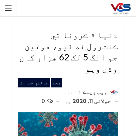
دنيا ۾ ڪرونا تي
ڪنٽرول نه ٿيو، فوتين
جو انگ 5 لک 62 هزار کان
وڌي ويو
صحت
عالمي خبرون
ويب ڊيسڪ
کے ذریعہ
جولائی 11, 2020
پر
0