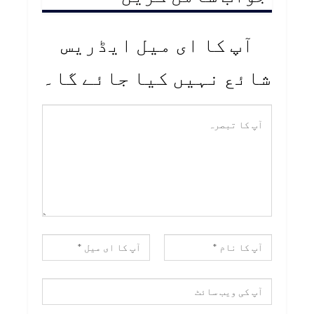
آپ کا ای میل ایڈریس
شائع نہیں کیا جائے گا۔