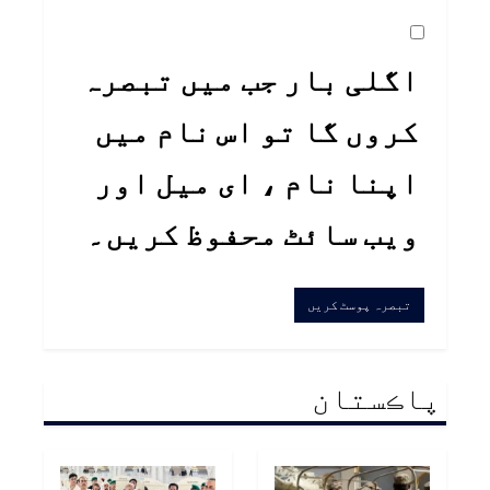
اگلی بار جب میں تبصرہ
کروں گا تو اس نام میں
اپنا نام ، ای میل اور
ویب سائٹ محفوظ کریں۔
پاڪستان