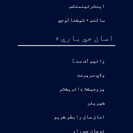
اينٽرتينمنٽس
سائنس ۽ ٽيڪنالوجي
اسان جي باري ۾
ڌ
وائيس آف سن
وڏي سرپرست
پروجيڪٽ ڊائريڪٽر
ڪيريئر
اسان سان رابطو ڪريو
توهان جي راءِ