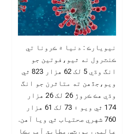
نيويارڪ : دنيا ۾ ڪرونا تي
ڪنٽرول نه ٿيو،فوتين جو
انگ وڌي 5 لک 62 هزار 823 ٿي
ويو،جڏهن ته متاثرن جو انگ
وڌي هڪ ڪروڙ 26 لک 26 هزار
174 ٿي ويو ۽ 73 لک 61 هزار
760 شهري صحتياب ٿي ويا آهن.
عالمي رپورٽس مطابق آمريڪا