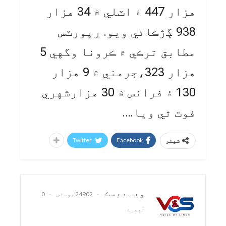
هزار 447 ۽ اٽلي ۾ 34 هزار
938 ڳڙڪائي ويو. رپورٽس
مطابق ترڪي ۾ ڪرونا وگهي 5
هزار 323،جرمني ۾ 9 هزار
130 ۽ فرانس ۾ 30 هزارشهري
فوت ٿي ويا….
Twitter
Facebook
شیئر
ويب ڊيسڪ
24902 پوسٹس
0
تبصرے