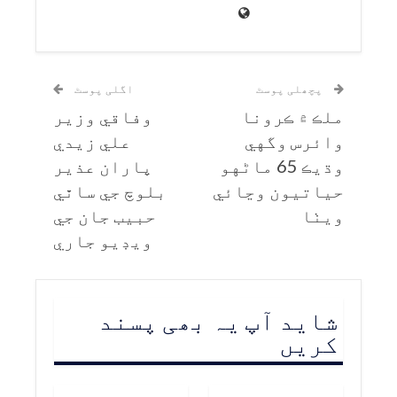
پچھلی پوسٹ
اگلی پوسٹ
ملڪ ۾ ڪرونا
وفاقي وزير
وائرس وگهي
علي زيدي
وڌيڪ 65 ماڻهو
پاران عذير
حياتيون وڃائي
بلوچ جي ساٿي
ويٺا
حبيب جان جي
ويڊيو جاري
شاید آپ یہ بھی پسند
کریں