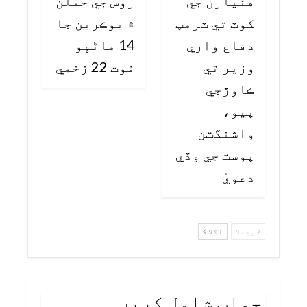
هٿيارن جي
روس جي حملن
کوٽ تي ٽرمپ
۾ يوڪرين جا
دفاع واري
14 ماڻهو
وزير تي
فوت 22 زخمي
ڪاوڙجي
پيو،
واشنگٽن
پوسٽ جي وڏي
دعويٰ
پچھلا
اگلا
جواب شامل کریں