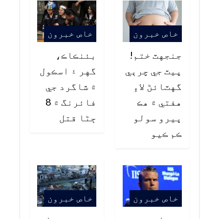
خاص خبرون
خاص خبرون
جنجهٽ ختم!
بئنڪاڪ،
پيٽ جي چرٻي
گهر ۽ اسڪول
گهٽائڻ لاءِ
۾ شاگرد جي
هفتي ۾ هڪ
فائرنگ ۾ 8
ڀيرو سولو
ڄڻا قتل
ڪم ڪيو
خاص خبرون
خاص خبرون