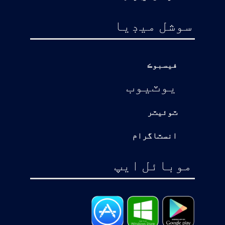
سوشل ميڊيا
فيسبوڪ
يوٽيوب
ٽوئيٽر
انسٽاگرام
موبائل ايپ