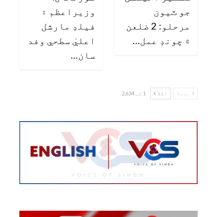
جو ٽيون
وزيراعظم ۽
مرحلو: 2 ضلعن
فيلڊ مارشل
۾ چونڊ عمل…
اعليٰ سطحي وفد
سان…
پچھلا
اگلا
1 کے 2,634