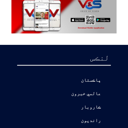
لنڪس
پاڪستان
عالمي خبرون
ڪاروبار
رانديون