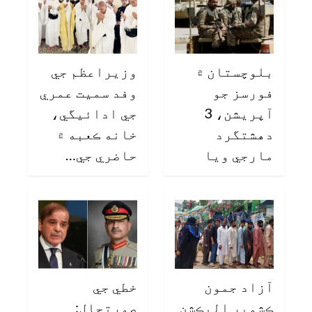
بلوچستان ۾
وزيراعظم جي
فورسز جو
وفد سميت عمري
آپريشن، 3
جي ادائيگي،
دهشتگرد
خانه ڪعبه ۾
مارجي ويا
حاضري جي…
آزاد جمون
خطي جي
ڪشمير اليڪشن
صورتحال: