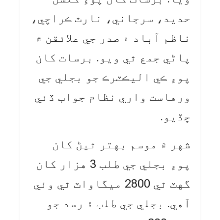
حديد، سرجاني، نارٿ ڪراچي،
ناظم آباد ۽ صدر جي علائقن ۾
پاڻي جمع ٿي ويو. برسات کان
پوءِ ڪي اليڪٽرڪ جو بجلي جي
ورهاست واري نظام جواب ڏئي
ڇڏيو.
شهر ۾ موسم بهتر ٿيڻ کان
پوءِ بجلي جي طلب 3 هزار کان
گهٽ ٿي 2800 ميگاواٽ ٿي وئي
آهي. بجلي جي طلب ۽ رسد جو