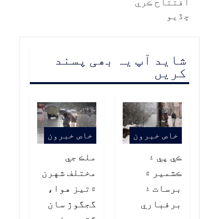
افتتاح ڪري
ڇڏيو
شاید آپ یہ بھی پسند
کریں
خاص خبرون
خاص خبرون
ڪي پي ۽
ملڪ جي
ڪشمير ۾
مختلف شهرن
برسات ۽
۾تيز هوا،
برفباري
گجگوڙ سان
سبب موسم
گڏ برسات