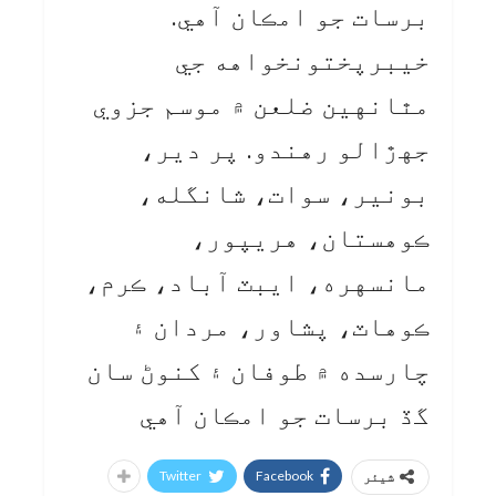
برسات جو امڪان آهي.
خيبرپختونخواهه جي
مٿانهين ضلعن ۾ موسم جزوي
جهڙالو رهندو. پر دير،
بونير، سوات، شانگله،
ڪوهستان، هريپور،
مانسهره، ايبٽ آباد، ڪرم،
ڪوهاٽ، پشاور، مردان ۽
چارسده ۾ طوفان ۽ کنوڻ سان
گڏ برسات جو امڪان آهي
Twitter
Facebook
شیئر