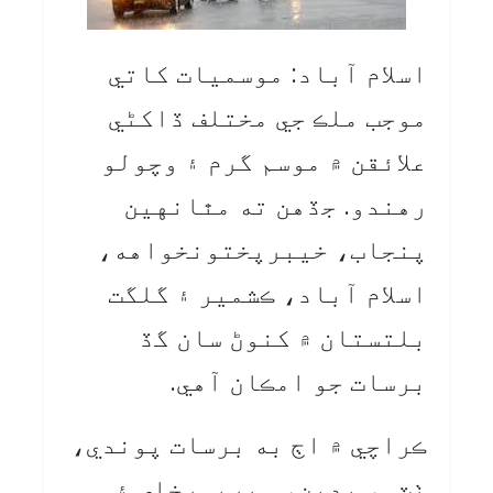
اسلام آباد: موسميات کاتي
موجب ملڪ جي مختلف ڏاکڻي
علائقن ۾ موسم گرم ۽ وچولو
رهندو. جڏهن ته مٿانهين
پنجاب، خيبرپختونخواهه،
اسلام آباد، ڪشمير ۽ گلگت
بلتستان ۾ کنوڻ سان گڏ
برسات جو امڪان آهي.
ڪراچي ۾ اڄ به برسات پوندي،
ٺٽو، بدين، ميرپورخاص ۽