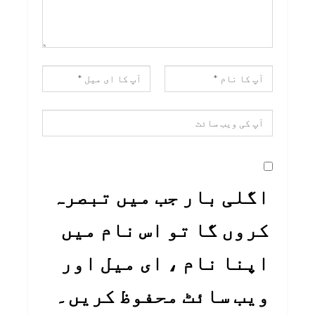
اگلی بار جب میں تبصرہ
کروں گا تو اس نام میں
اپنا نام ، ای میل اور
ویب سائٹ محفوظ کریں۔