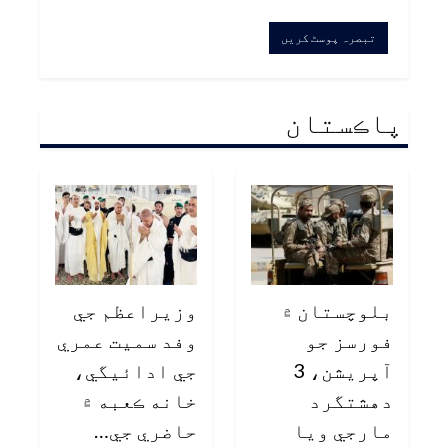
پاڪستان
بلوچستان ۾
وزيراعظم جي
فورسز جو
وفد سميت عمري
آپريشن، 3
جي ادائيگي،
دهشتگرد
خانه ڪعبه ۾
مارجي ويا
حاضري جي…