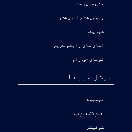
وڏي سرپرست
پروجيڪٽ ڊائريڪٽر
ڪيريئر
اسان سان رابطو ڪريو
توهان جي راءِ
سوشل ميڊيا
فيسبوڪ
يوٽيوب
ٽوئيٽر