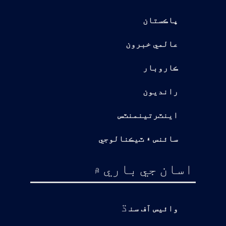
پاڪستان
عالمي خبرون
ڪاروبار
رانديون
اينٽرتينمنٽس
سائنس ۽ ٽيڪنالوجي
اسان جي باري ۾
ڌ
وائيس آف سن