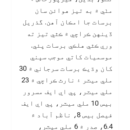
مٺي ۾ به تيز هوائن سان
برسات جا امڪان آهن. گذريل
ڏينهن ڪراچي ۾ ڪٿي تيز ته
وري ڪٿي هلڪي برسات پئي.
موسميات کاتي موجب سڀني
کان وڌيڪ برسات سرجاني ۾ 30
ملي ميٽر ۽ نارٿ ڪراچي ۾ 23
ملي ميٽر، پي اي ايف مسرور
بيس 10 ملي ميٽر، پي اي ايف
فيصل بيس 8، ناظم آباد ۾
6.4، صدر ۾ 6 ملي ميٽر،