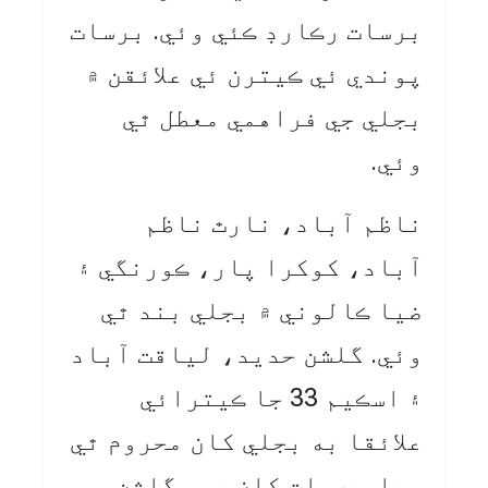
برسات رڪارڊ ڪئي وئي. برسات
پوندي ئي ڪيترن ئي علائقن ۾
بجلي جي فراهمي معطل ٿي
وئي.
ناظم آباد، نارٿ ناظم
آباد، کوکرا پار، ڪورنگي ۽
ضيا ڪالوني ۾ بجلي بند ٿي
وئي. گلشن حديد، لياقت آباد
۽ اسڪيم 33 جا ڪيترائي
علائقا به بجلي کان محروم ٿي
ويا. برسات کان پوءِ گلشن