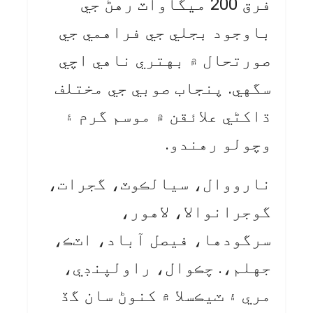
فرق 200 ميگاواٽ رهڻ جي
باوجود بجلي جي فراهمي جي
صورتحال ۾ بهتري ناهي اچي
سگهي. پنجاب صوبي جي مختلف
ڌاکڻي علائقن ۾ موسم گرم ۽
وچولو رهندو.
نارووال، سيالڪوٽ، گجرات،
گوجرانوالا، لاهور،
سرگودها، فيصل آباد، اٽڪ،
جهلم،. چڪوال، راولپنڊي،
مري ۽ ٽيڪسلا ۾ کنوڻ سان گڏ