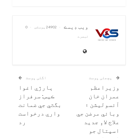
ويب ڊيسڪ
24902 پوسٹس
0
تبصرے
پچھلی پوسٹ
اگلی پوسٹ
وزيراعظم
ٻارڙي اغوا
عمران خان
ڪيس: سرفراز
آئسوليشن ۽
بگٽي جي ضمانت
وبائي مرضن جي
واري درخواست
علاج لاءِ جديد
رد
اسپتال جو