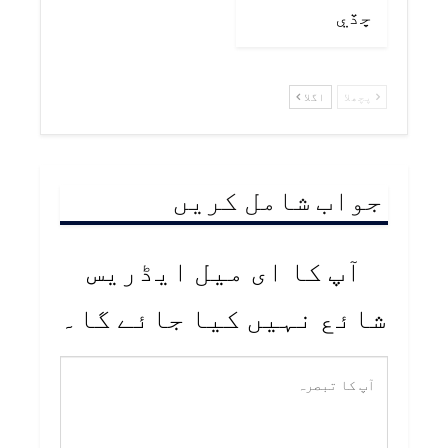
ڇڏي
پچھلا
اگلا
جواب شامل کریں
آپ کا ای میل ایڈریس
شائع نہیں کیا جائے گا۔