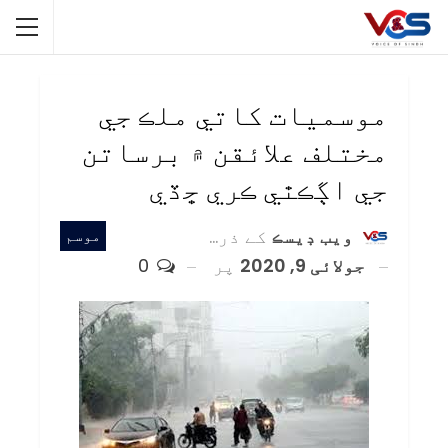
موسميات کاتي ملڪ جي
مختلف علائقن ۾ برساتن
جي اڳڪٿي ڪري ڇڏي
ويب ڊيسڪ
کے ذریعہ
موسم
جولائی 9, 2020
پر
0