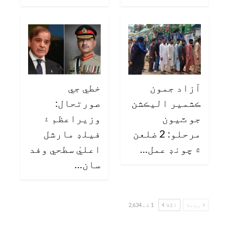
آزاد جمون
خطي جي
ڪشمير اليڪشن
صورتحال:
جو ٽيون
وزيراعظم ۽
مرحلو: 2 ضلعن
فيلڊ مارشل
۾ چونڊ عمل…
اعليٰ سطحي وفد
سان…
پچھلا
اگلا
1 کے 2,634