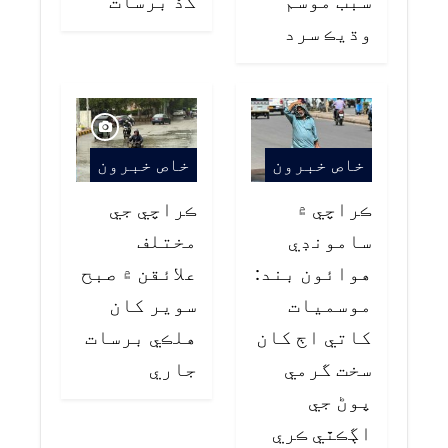
وڌيڪ سرد
خاص خبرون
خاص خبرون
ڪراچي ۾
ڪراچي جي
سامونڊي
مختلف
هوائون بند:
علائقن ۾ صبح
موسميات
سوير کان
کاتي اڄ کان
هلڪي برسات
سخت گرمي
جاري
پوڻ جي
اڳڪٿي ڪري