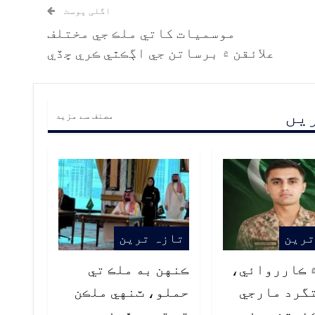
اگلی پوسٹ
موسميات کاتي ملڪ جي مختلف
علائقن ۾ برساتن جي اڳڪٿي ڪري ڇڏي
ریں
مصنف سے مزید
ترین
تازہ ترین
 ڪارروائي،
ڪنهن به ملڪ تي
تگرد مارجي
حملو، ٽنهي ملڪن
ئپٽن حمزه
تي تصور ٿيندو،