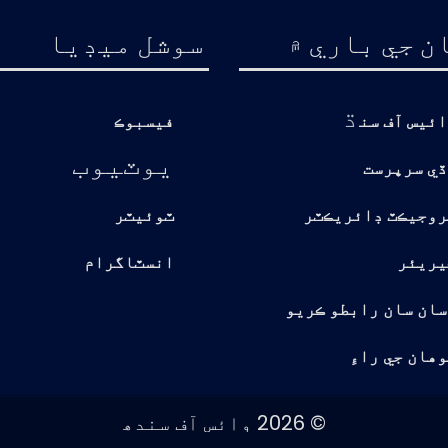
ن جي باري ۾
سوشل ميڊيا
ڌ
ائيس آف سن
فيسبوڪ
يوٽيوب
ڏي سرپرست
روجيڪٽ ڊائريڪٽر
ٽوئيٽر
يريئر
انسٽاگرام
سان سان رابطو ڪريو
هان جي راءِ
© 2026 وائس آف سندھ