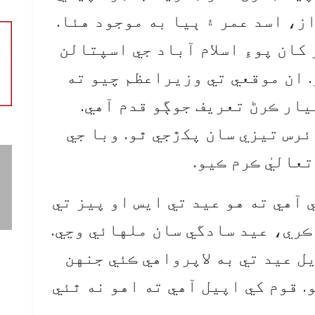
ز، اسد عمر ۽ ٻيا به موجود هئا.
ان پوءِ اسلام آباد جي اسپتالن
. ان موقعي تي وزيراعظم چيو ته
يار ڪرڻ تعريف جوڳو قدم آهي.
رس تيزي سان پکڙجي ٿو. وبا جي
عاليٰ ڪرم ڪيو.
آهي ته هو عيد تي ايس او پيز تي
ڪري، عيد سادگي سان ملهائي وڃي.
ل عيد تي به لاپرواهي ڪئي جنهن
 قوم کي اپيل آهي ته اهو نه ٿئي
.