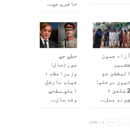
حاضري جي…
زاد جمون
خطي جي
شمير
صورتحال:
ليڪشن جو
وزيراعظم ۽
يون مرحلو:
فيلڊ مارشل
2 ضلعن ۾
اعليٰ سطحي
ونڊ عمل…
وفد سان…
چھلا
اگلا
1 کے 2,634