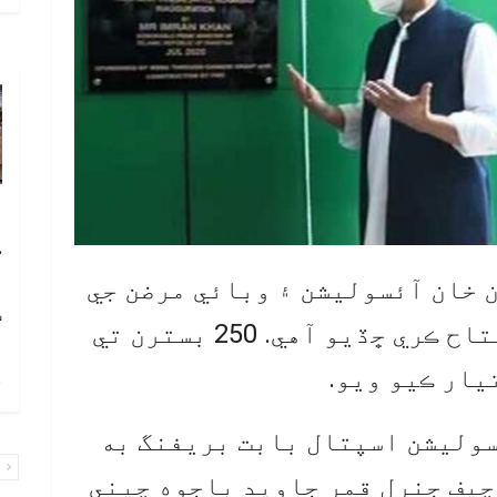
آ
ڪ
ا
ن خان آئسوليشن ۽ وبائي مرضن جي
ٽ
علاج لاءِ جديد اسپتال جو افتتاح ڪري ڇڏيو آهي. 250 بسترن تي
چ
سوليشن اسپتال بابت بريفنگ به
پ
 چيف جنرل قمر جاويد باجوه چيني