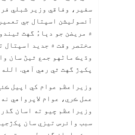
سفير، وفاقي وزير شبلي فرا
آئسوليشن اسپتال جي تعمير ک
۾ مريضن جو دٻاءُ گهٽ ٿيندو
مختصر وقت ۾ جديد اسپتال ت
وڌيڪ ماڻهو جمع ٿيڻ سان وائ
پکيڙ گهٽ ٿي رهي آهي. الله ت
وزيراعظم عوام کي اپيل ڪئي 
عمل ڪري، عوام لاپرواهي نه 
وزيراعظم چيو ته اسان گذري
سبب وائرس تيزي سان پکڙجيو.
جيڪو اسان گذريل عيد تي ڪيو