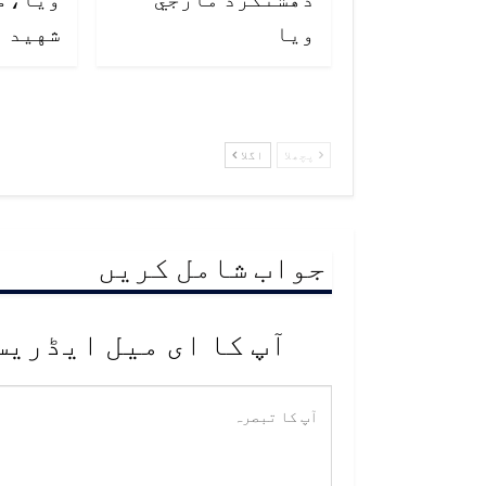
ويا
شهيد
پچھلا
اگلا
جواب شامل کریں
آپ کا ای میل ایڈریس