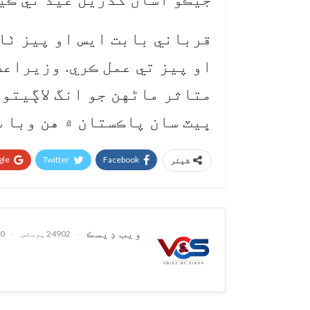
قرباني بابت ايس او پيز ٺاه
او پيز تي عمل ڪري. وزيراع
متاثر ماڻهن جو انگ لاڳيتو 
ڀيٽ سان پاڪستان ۾ هن وبا 
le+
Twitter
Facebook
شیئر
ويب ڊيسڪ
24902 پوسٹس
0 تبصرے