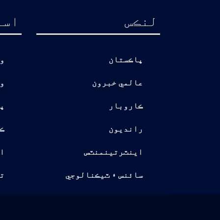
لنڪس
اسا
پاڪستان
و
عالمي خبرون
و
ڪاروبار
پ
رانديون
ڪ
اينٽرتينمنٽس
ا
سائنس ۽ ٽيڪنالوجي
تو