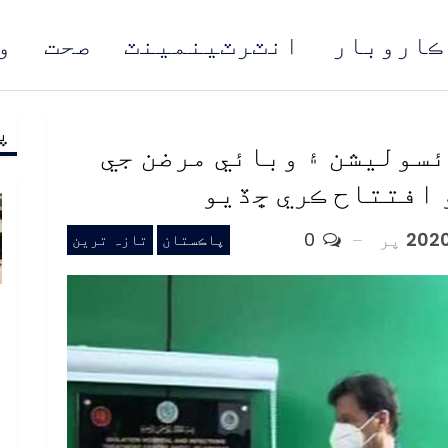
ڪاروبار
انٽرٽينمينٽ
صحت
و
پ
مُن
سوليشن ۽ وبائي مرضن جي
و افتتاح ڪري ڇڏيو
پر
0
پاڪستان
تازہ ترین
ب
ف
د
م