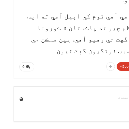
ي آهي قوم کي اپيل آهي ته ايس
ظم چيو ته پاڪستان ۾ ڪورونا
گهٽ ٿي رهيو آهي. ٻين ملڪن جي
سبب فوتگيون گهٽ ٿيون
Goog
0