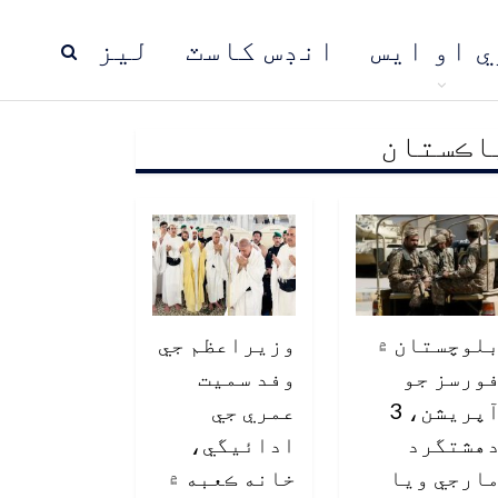
ي او ايس
انڊس کاسٽ
ليز
اڪستان
ڍ
پاڪستان
عالمي خبرون
لوچستان ۾
وزيراعظم جي
ورسز جو
وفد سميت
آپريشن، 3
عمري جي
هشتگرد
ادائيگي،
ارجي ويا
خانه ڪعبه ۾