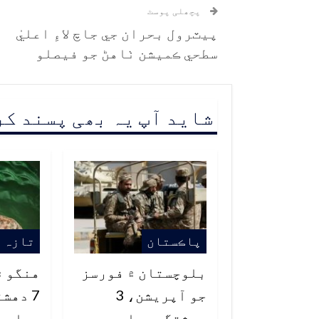
پچھلی پوسٹ
پيٽرول بحران جي جاچ لاءِ اعليٰ
سطحي ڪميشن ٺاهڻ جو فيصلو
شاید آپ یہ بھی پسند ک
پاڪستان
تازہ 
بلوچستان ۾ فورسز
هنگو ۾
جو آپريشن، 3
7 دهش
دهشتگرد مارجي
ويا، ڪ