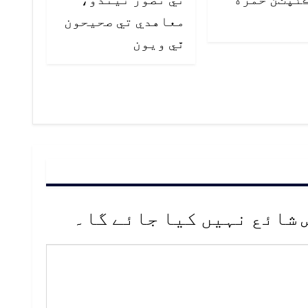
معاهدي تي صحيحون
ٿي ويون
 شائع نہیں کیا جائے گا۔