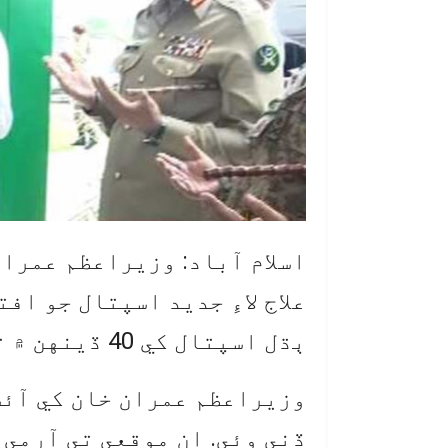
اسلام آباد: وزيراعظم عمرا
ٻڌل اسپتال کي 40 ڏينهن ۾ تيار ڪيو ويو.
وزيراعظم عمران خان کي آئ
ڏني وئي. ان موقعي تي آرمي