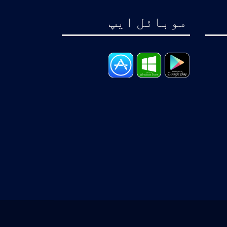
موبائل ايپ