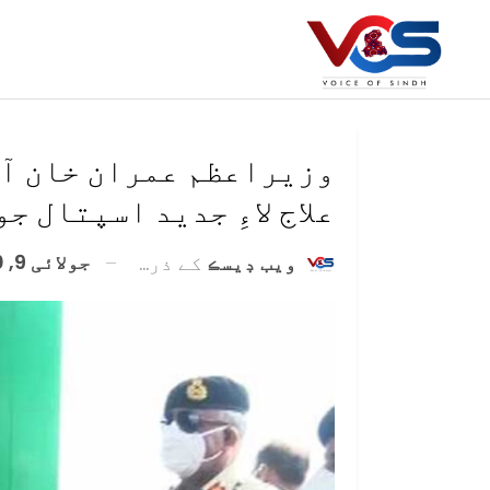
وزيراعظم عمران خان آئ
علاج لاءِ جديد اسپتال ج
جولائی 9, 2020
ويب ڊيسڪ
کے ذریعہ