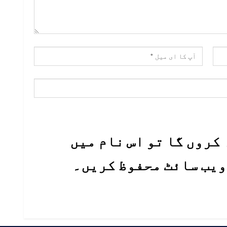
کروں گا تو اس نام میں
 ویب سائٹ محفوظ کریں۔