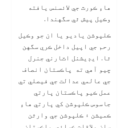
هاءِ ڪورٽ جي لائسنس يافته
وڪيل پيش ٿي سگهندا.
ڪلڀوشن ياديو يا ان جو وڪيل
رحم جي اپيل داخل ڪري سگهن
ٿا. ايڊيشنل اٽارني جنرل
چيو آهي ته پاڪستان انصاف
جي عالمي عدالت جي فيصلي تي
عمل ڪيو پاڪستان ڀارتي
جاسوس ڪلڀوشن کي ڀارتي هاءِ
ڪميشن ۽ ڪلڀوشن جي وارثن
سان ملاقات ڪرائي. پاڪستان