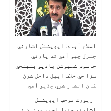
اسلام آباد: ايڊيشنل اٽارني
جنرل چيو آهي ته ڀارتي
جاسوس ڪلڀوشن ياديو پنهنجي
سزا جي خلاف اپيل داخل ڪرڻ
کان انڪار ڪري ڇڏيو آهي.
رپورٽ موجب ايڊيشنل
اٽارني جنرل احمد عرفان ۽