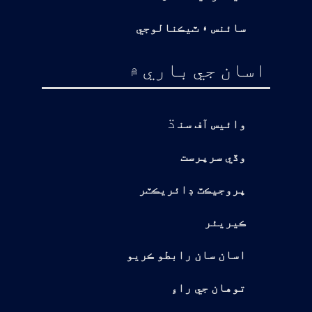
سائنس ۽ ٽيڪنالوجي
اسان جي باري ۾
ڌ
وائيس آف سن
وڏي سرپرست
پروجيڪٽ ڊائريڪٽر
ڪيريئر
اسان سان رابطو ڪريو
توهان جي راءِ