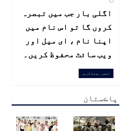
اگلی بار جب میں تبصرہ
کروں گا تو اس نام میں
اپنا نام ، ای میل اور
ویب سائٹ محفوظ کریں۔
پاڪستان