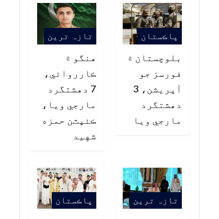
پاڪستان
تازہ ترین
بلوچستان ۾
هنگو ۾
فورسز جو
ڪارروائي،
آپريشن، 3
7 دهشتگرد
دهشتگرد
مارجي ويا،
مارجي ويا
ڪئپٽن حمزه
شهيد
تازہ ترین
پاڪستان