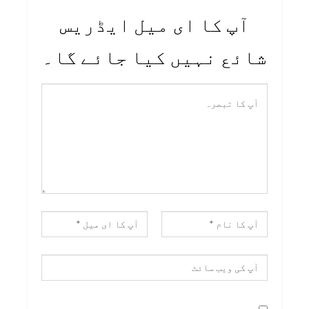
آپ کا ای میل ایڈریس
شائع نہیں کیا جائے گا۔