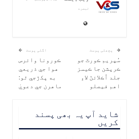
تبصرے
پچھلی پوسٹ
اگلی پوسٹ
سُپريم ڪورٽ جو
ڪورونا وائرس
ڪرپشن جا ڪيسز
هوا جي ذريعي
جلد اُڪلائڻ لاءِ
به پکڙجي ٿو:
اهم فيصلو
ماهرن جي دعويٰ
شاید آپ یہ بھی پسند
کریں