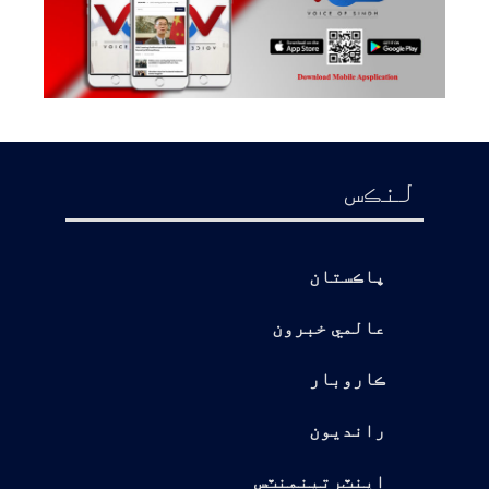
لنڪس
پاڪستان
عالمي خبرون
ڪاروبار
رانديون
اينٽرتينمنٽس