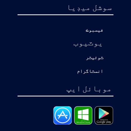
سوشل ميڊيا
فيسبوڪ
يوٽيوب
ٽوئيٽر
انسٽاگرام
موبائل ايپ