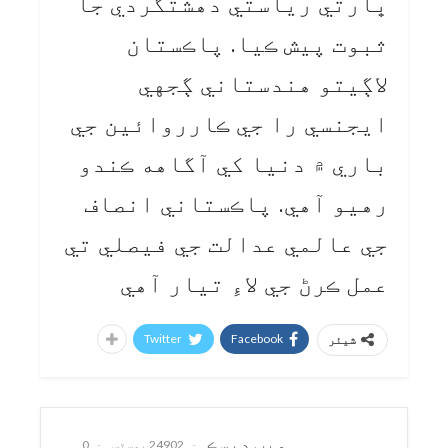
ڀارتي رياستي دهشتگردي جا
ثبوت پيش ڪيا. پاڪستان
لاڳيتو هندستاني ڳجهي
ايجنسي را جي ڪارروائين جي
باري ۾ دنيا کي آگاهه ڪندو
رهيو آهي. پاڪستاني انصاف
جي عالمي عدالت جي فيصلي تي
عمل ڪرڻ جي لاءِ تيار آهي
Twitter
Facebook
شیئر
ويب ڊيسڪ
24902 پوسٹس
0