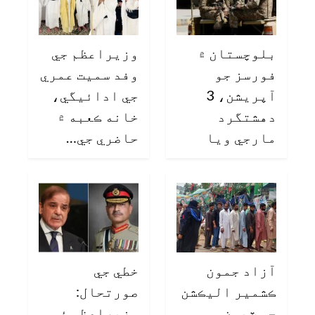
بلوچستان ۾
وزيراعظم جي
فورسز جو
وفد سميت عمري
آپريشن، 3
جي ادائيگي،
دهشتگرد
خانه ڪعبه ۾
مارجي ويا
حاضري جي…
آزاد جمون
خطي جي
ڪشمير اليڪشن
صورتحال:
جو ٽيون
وزيراعظم ۽