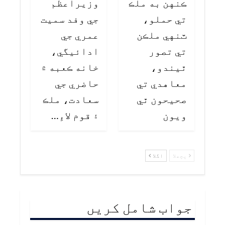
ڪنهن به ملڪ
وزيراعظم
تي حملو،
جي وفد سميت
ٽنهي ملڪن
عمري جي
تي تصور
ادائيگي،
ٿيندو،
خانه ڪعبه ۾
معاهدي تي
حاضري جي
صحيحون ٿي
سعادت، ملڪ
ويون
۽ قوم لاءِ…
پچھلا
اگلا
جواب شامل کریں