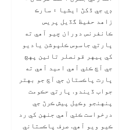
ڊي جي ڏکڻ ايشيا ۽ سارڪ
زاهد حفيظ گڏيل پريس
ڪانفرنس دوران چيو آهي ته
ڀارتي جاسوس ڪلڀوشن ياديو
کي ٻيهر قونصلر تائين پهچ
جي آڇ ڪئي آهي اميد آهي ته
ڀارت پاڪستان جي آڇ جو بهتر
جواب ڏيندو. ڀارتي حڪومت
پنهنجو وڪيل پيش ڪرڻ جي
درخواست ڪئي آهي جنهن کي رد
ڪيو ويو آهي. صرف پاڪستاني