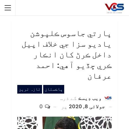
ڀارتي جاسوس ڪلڀوشن
ياديو سزا جي خلاف اپيل
داخل ڪرڻ کان انڪار
ڪري ڇڏيو آهي: احمد
عرفان
پاڪستان
تازہ ترین
ويب ڊيسڪ
کے ذریعہ
جولائی 8, 2020
پر
0