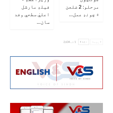
مرحلو: 2 ضلعن
فيلڊ مارشل
۾ چونڊ عمل…
اعليٰ سطحي وفد
سان…
پچھلا
اگلا
1 کے 2,634