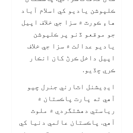
ڪلڀوشن ياديو کي اسلام آباد
هاءِ ڪورٽ ۾ سزا جي خلاف اپيل
جو موقعو ڏنو پر ڪلڀوشن
ياديو عدالت ۾ سزا جي خلاف
اپيل داخل ڪرڻ کان انڪار
ڪري ڇڏيو.
ايڊيشنل اٽارني جنرل چيو
آهي ته ڀارت پاڪستان ۾
رياستي دهشتگردي ۾ ملوث
آهي. پاڪستان عالمي دنيا کي