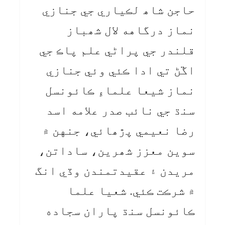
حاجن شاھ لڪياري جي جنازي
نماز درگاهه لال شھباز
قلندر جي پراڻي علم پاڪ جي
اڱڻ تي ادا ڪئي وئي جنازي
نماز شيعا علماءِ ڪائونسل
سنڌ جي نائب صدر علامه اسد
رضا نعيمي پڙھائي، جنهن ۾
سوين معزز شھرين، ساداتن،
مريدن ۽ عقيدتمندن وڏي انگ
۾ شرڪت ڪئي. شعيا علما
ڪائونسل سنڌ پاران سجاده