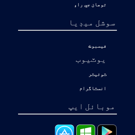
توهان جي راءِ
سوشل ميڊيا
فيسبوڪ
يوٽيوب
ٽوئيٽر
انسٽاگرام
موبائل ايپ