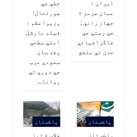
ايران ۽
خطي جي
عمان هرمز ۾
صورتحال:
جهاز رانيءَ
وزيراعظم ۽
جي رستي جي
فيلڊ مارشل
جاگرافيائي
اعليٰ سطحي
حدن تي متفق
وفد سان
سعودي عرب
جي دوري تي
روانا…
پاڪستان
پاڪستان
پاڪستان
چلاس ۾ تيز