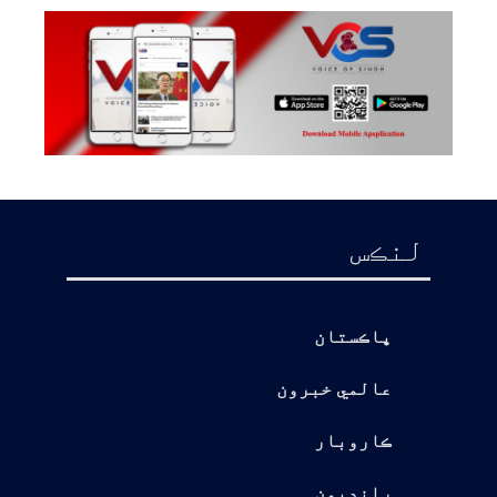
لنڪس
پاڪستان
عالمي خبرون
ڪاروبار
رانديون