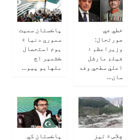
خطي جي
پاڪستان سميت
صورتحال:
سموري دنيا ۾
وزيراعظم ۽
يوم استحصال
فيلڊ مارشل
ڪشمير اڄ
اعليٰ سطحي وفد
ملهايو پيو…
سان…
چلاس ۾ تيز
پاڪستان کي