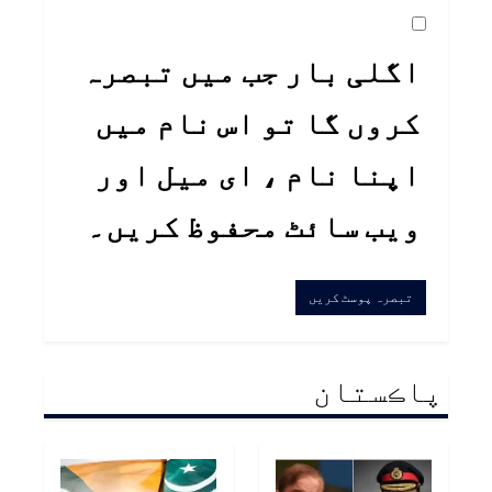
اگلی بار جب میں تبصرہ
کروں گا تو اس نام میں
اپنا نام ، ای میل اور
ویب سائٹ محفوظ کریں۔
پاڪستان