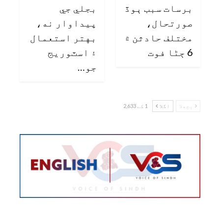
برسات سبب ٻوڏ
بجلي جي
صورتحال،
پيداوار نه،
مختلف حادثن ۾
بهتر استعمال
6 ڄڻا فوت
۽ اسٽوريج
جو…
پچھلا
اگلا
1 کے 2,633