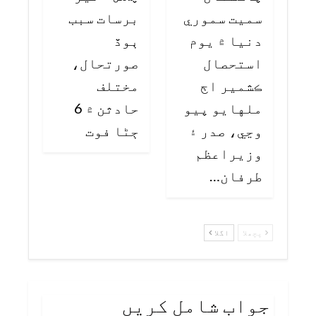
سميت سموري
برسات سبب
دنيا ۾ يوم
ٻوڏ
استحصال
صورتحال،
ڪشمير اڄ
مختلف
ملهايو پيو
حادثن ۾ 6
وڃي، صدر ۽
ڄڻا فوت
وزيراعظم
طرفان…
پچھلا
اگلا
جواب شامل کریں