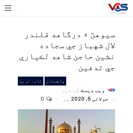
سيوهڻ ۾ درگاهه قلندر
لال شهباز جي سجاده
نشين حاجن شاهه لڪياري
جي تدفين
پاڪستان
تازہ ترین
ويب ڊيسڪ
کے ذریعہ
جولائی 5, 2020
پر
0