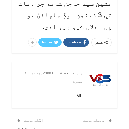
نشين سيد حاجن شاهه جي وفات
تي 3 ڏينھن سوڳ ملهائڻ جو
پڻ اعلان ڪيو ويو آهي.
Twitter
Facebook
شیئر
ويب ڊيسڪ
24884 پوسٹس
0
تبصرے
پچھلی پوسٹ
اگلی پوسٹ