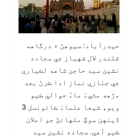
حيدرآباد: سيوهڻ ۾ درگاهه
قلندر لال شهباز جي سجاده
نشين سيد حاجن شاهه لڪياري
جي جنازي نماز ادا ڪرڻ بعد
مڙهه مٽيءَ ماءُ حوالي ڪيو
ويو، شيعا علماءَ ڪائونسل 3
ڏينهن سوڳ ملهائڻ جو اعلان
ڪيو آهي. سجاده نشين سيد