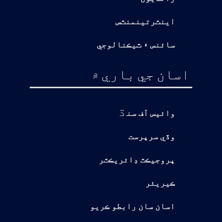
اينٽرتينمنٽس
سائنس ۽ ٽيڪنالوجي
اسان جي باري ۾
ڌ
وائيس آف سن
وڏي سرپرست
پروجيڪٽ ڊائريڪٽر
ڪيريئر
اسان سان رابطو ڪريو