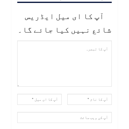
آپ کا ای میل ایڈریس
شائع نہیں کیا جائے گا۔