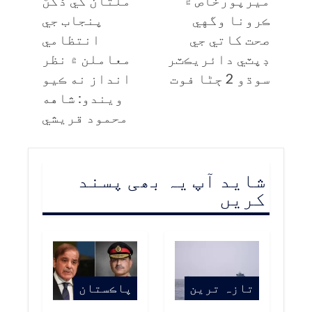
ميرپورخاص ۾
ملتان کي ڏکڻ
ڪرونا وگهي
پنجاب جي
صحت کاتي جي
انتظامي
ڊپٽي دائريڪٽر
معاملن ۾ نظر
سوڌو 2 ڄڻا فوت
انداز نه ڪيو
ويندو: شاهه
محمود قريشي
شاید آپ یہ بھی پسند
کریں
تازہ ترین
پاڪستان