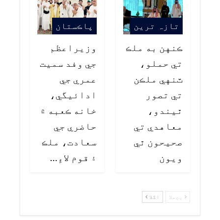
تازہ ترین
پاڪستان
ڪنهن به ملڪ
وزيراعظم
تي حملو،
جي وفد سميت
ٽنهي ملڪن
عمري جي
تي تصور
ادائيگي،
ٿيندو،
خانه ڪعبه ۾
معاهدي تي
حاضري جي
صحيحون ٿي
سعادت، ملڪ
ويون
۽ قوم لاءِ…
پچھلا
اگلا