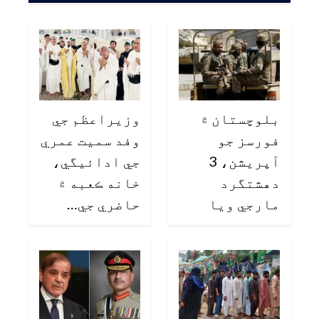
بلوچستان ۾
وزيراعظم جي
فورسز جو
وفد سميت عمري
آپريشن، 3
جي ادائيگي،
دهشتگرد
خانه ڪعبه ۾
مارجي ويا
حاضري جي…