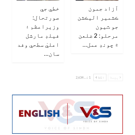
آزاد جمون
خطي جي
ڪشمير اليڪشن
صورتحال:
جو ٽيون
وزيراعظم ۽
مرحلو: 2 ضلعن
فيلڊ مارشل
۾ چونڊ عمل…
اعليٰ سطحي وفد
سان…
پچھلا
اگلا
1 کے 2,634