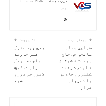
ويب ڊيسڪ
24902 پوسٹس
0
تبصرے
پچھلی پوسٹ
اگلی پوسٹ
ڪراچي جهاز
آرمي چيف جنرل
سانحي جي جاچ
قمر جاويد
رپورٽ ۾ ڪپتان
باجوه نيول
۽ ايئر ٽرئفڪ
وار ڪاليج
ڪنٽرول حادثي
لاهور جو دورو
جا ذميوار
ڪيو
قرار