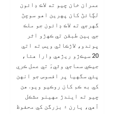
عمران خان چيو ته لاڪ ڊائون
لڳائڻ کان پهرين اهو سوچڻ
گهرجي ته لاڪ ڊائون جو ملڪ
جي ٻين طبقن تي ڪهڙو اثر
پوندو، لاڙڪاڻي ويس ته اتي
20 سيڪڙو ريڙهي وارا هئا،
جيڪي سماجي وٿيءَ تي عمل ڪري
پئي سگهيا پر افسوس جو انهن
کي به ڪم کان روڪيو ويو. هن
چيو ته ايندڙ مهينو مشڪل
آهي، ٻارن ۽ بزرگن کي محفوظ