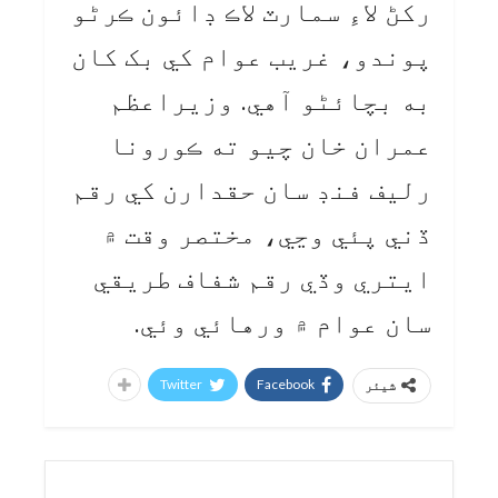
رکڻ لاءِ سمارٽ لاڪ ڊائون ڪرڻو
پوندو، غريب عوام کي بک کان
به بچائڻو آهي. وزيراعظم
عمران خان چيو ته ڪورونا
رليف فنڊ سان حقدارن کي رقم
ڏني پئي وڃي، مختصر وقت ۾
ايتري وڏي رقم شفاف طريقي
سان عوام ۾ ورهائي وئي.
Twitter
Facebook
شیئر