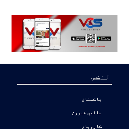
لنڪس
پاڪستان
عالمي خبرون
ڪاروبار