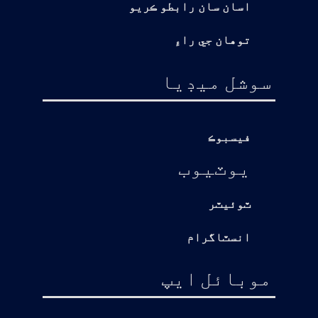
اسان سان رابطو ڪريو
توهان جي راءِ
سوشل ميڊيا
فيسبوڪ
يوٽيوب
ٽوئيٽر
انسٽاگرام
موبائل ايپ