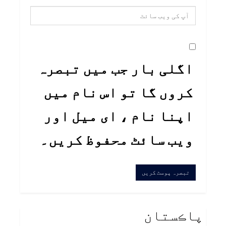
اگلی بار جب میں تبصرہ
کروں گا تو اس نام میں
اپنا نام ، ای میل اور
ویب سائٹ محفوظ کریں۔
پاڪستان