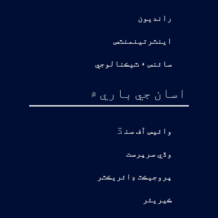
رانديون
اينٽرتينمنٽس
سائنس ۽ ٽيڪنالوجي
اسان جي باري ۾
ڌ
وائيس آف سن
وڏي سرپرست
پروجيڪٽ ڊائريڪٽر
ڪيريئر