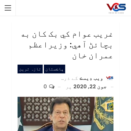
غريب عوام کي بک کان به
بچائڻ آهي: وزيراعظم
عمران خان
پاڪستان
تازہ ترین
ويب ڊيسڪ
کے ذریعہ
جون 22, 2020
پر
0