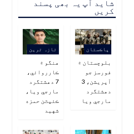
شاید آپ یہ بھی پسند
کریں
پاڪستان
تازہ ترین
بلوچستان ۾
هنگو ۾
فورسز جو
ڪارروائي،
آپريشن، 3
7 دهشتگرد
دهشتگرد
مارجي ويا،
مارجي ويا
ڪئپٽن حمزه
شهيد