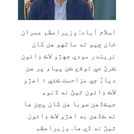
اسلام آباد: وزيراعظم عمران
خان چيو ته ماڻهو هن کان
نريندر مودي جهڙو لاڪ ڊائون
ڪرڻ جي توقع ڪن پيا، پر هن
دٻاءُ جي مزاحمت ڪئي ۽ اهڙو
لاڪ ڊائون ٿيڻ نه ڏنو،
جيڪڏهن صوبا هن کان پڇن ها
ته ڪڏهن به اهڙو لاڪ ڊائون
ٿيڻ نه ڏي ها. وزيراعظم