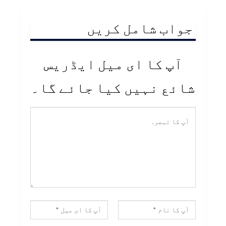
جواب شامل کریں
آپ کا ای میل ایڈریس
شائع نہیں کیا جائے گا۔