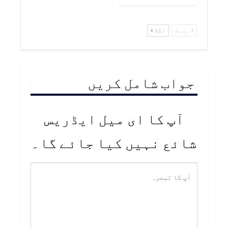
پچھلا
اگلا
جواب شامل کریں
آپ کا ای میل ایڈریس
شائع نہیں کیا جائے گا۔