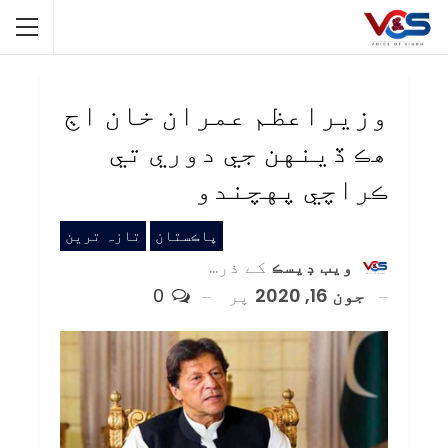
وزيراعظم عمران خان اڄ
هڪ ڏينهن جي دوري تي
ڪراچي پهچندو
پاڪستان
تازہ ترین
ويب ڊيسڪ
کے ذریعہ
جون 16, 2020
پر
0