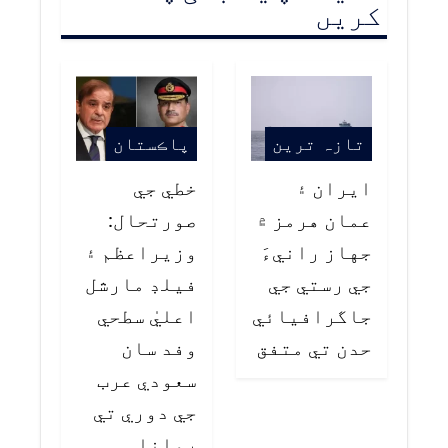
کریں
تازہ ترین
پاڪستان
ايران ۽
خطي جي
عمان هرمز ۾
صورتحال:
جهاز رانيءَ
وزيراعظم ۽
جي رستي جي
فيلڊ مارشل
جاگرافيائي
اعليٰ سطحي
حدن تي متفق
وفد سان
سعودي عرب
جي دوري تي
روانا…