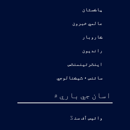
پاڪستان
عالمي خبرون
ڪاروبار
رانديون
اينٽرتينمنٽس
سائنس ۽ ٽيڪنالوجي
اسان جي باري ۾
ڌ
وائيس آف سن