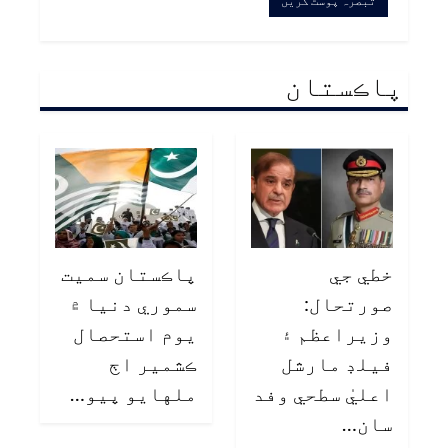
پاڪستان
خطي جي
پاڪستان سميت
صورتحال:
سموري دنيا ۾
وزيراعظم ۽
يوم استحصال
فيلڊ مارشل
ڪشمير اڄ
اعليٰ سطحي وفد
ملهايو پيو…
سان…