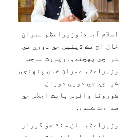
اسلام آباد: وزيراعظم عمران
خان اڄ هڪ ڏينهن جي دوري تي
ڪراچي پهچندو. رپورٽ موجب
وزيراعظم عمران خان پنهنجي
ڪراچي جي دوري دوران
ڪورونا وائرس بابت اجلاس جي
صدارت ڪندو.
وزيراعظم سان سنڌ جو گورنر