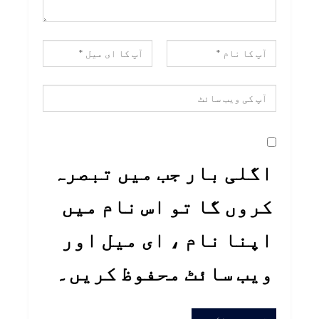
اگلی بار جب میں تبصرہ
کروں گا تو اس نام میں
اپنا نام ، ای میل اور
ویب سائٹ محفوظ کریں۔