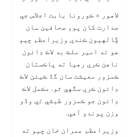
لاهور ۾ ڪورونا بابت اجلاس جي
صدارت کان پوءِ صحافين سان
ڳالهيون ڪندي وزيراعظم چيو
هو ته امير ملڪ به لاڪ ڊائون
ناهن ڪري رهيا ته پاڪستان
ڪمزور معيشت سان گڏ ڪيئن لاڪ
ڊائون ڪري سگهي ٿو. مڪمل لاڪ
ڊائون جو ڪمزور طبقي تي وڏو
وزن پوندو آهي.
وزيراعظم عمران خان چيو ته