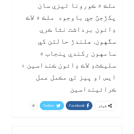
ملڪ ۾ ڪورونا تيزي سان
پکڙجڻ جي باوجود ملڪ ۾ لاڪ
ڊائون برداشت نٿا ڪري
سگهون. هلندڙ حالتن کي
سامهون رکندي پنجاب ۾
سليڪٽڊ لاڪ ڊائون ڪنداسين ۽
ايس او پيز تي مڪمل عمل
ڪرائينداسين
Twitter
Facebook
شیئر