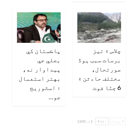
چلاس ۾ تيز
پاڪستان کي
برسات سبب ٻوڏ
بجلي جي
صورتحال،
پيداوار نه،
مختلف حادثن ۾
بهتر استعمال
6 ڄڻا فوت
۽ اسٽوريج
جو…
پچھلا
اگلا
1 کے 2,633