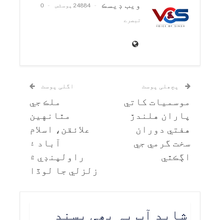
ويب ڊيسڪ
24884 پوسٹس
0
تبصرے
پچھلی پوسٹ
اگلی پوسٹ
موسميات کاتي
ملڪ جي
پاران هلندڙ
مٿانهين
هفتي دوران
علائقن، اسلام
سخت گرمي جي
آباد ۽
اڳڪٿي
راولپنڊي ۾
زلزلي جا لوڏا
شاید آپ یہ بھی پسند