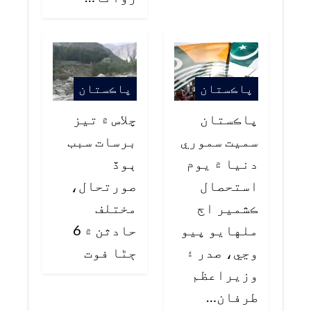
پاڪستان
پاڪستان
پاڪستان
چلاس ۾ تيز
سميت سموري
برسات سبب
دنيا ۾ يوم
ٻوڏ
استحصال
صورتحال،
ڪشمير اڄ
مختلف
ملهايو پيو
حادثن ۾ 6
وڃي، صدر ۽
ڄڻا فوت
وزيراعظم
طرفان…