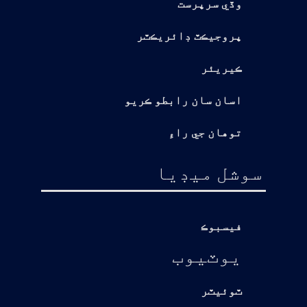
وڏي سرپرست
پروجيڪٽ ڊائريڪٽر
ڪيريئر
اسان سان رابطو ڪريو
توهان جي راءِ
سوشل ميڊيا
فيسبوڪ
يوٽيوب
ٽوئيٽر