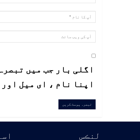
اگلی بار جب میں تبصرہ 
اپنا نام ، ای میل اور
لنڪس
اسا