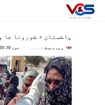
پاڪستان ۾ ڪورونا جا و
جون 10, 2020
ويب ڊيسڪ
کے ذریعہ