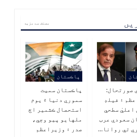
ریں
مصنف سے مزید
ان
پاڪستان
 صورتحال:
پاڪستان سميت
ظم ۽ فيلڊ
سموري دنيا ۾ يوم
اعليٰ سطحي
استحصال ڪشمير اڄ
ن سعودي عرب
ملهايو پيو وڃي،
ي تي روانا…
صدر ۽ وزيراعظم