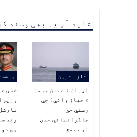
شاید آپ یہ بھی پسند ک
تازہ ترین
پاڪست
ايران ۽ عمان هرمز
خطي جي
۾ جهاز رانيءَ جي
وزيراع
رستي جي
مارشل 
جاگرافيائي حدن
وفد سا
تي متفق
جي دور