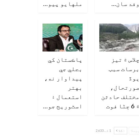
فد سان…
ملهايو پيو…
لاس ۾ تيز
پاڪستان کي
رسات سبب
بجلي جي
وڏ
پيداوار نه،
ورتحال،
بهتر
ختلف حادثن
استعمال ۽
6 ڄڻا فوت
اسٽوريج جو…
چھلا
اگلا
1 کے 2,633