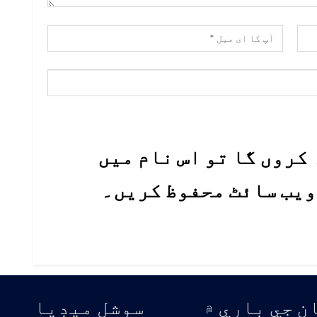
کروں گا تو اس نام میں
 ویب سائٹ محفوظ کریں۔
ن جي باري ۾
سوشل ميڊيا