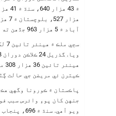
آباد ۾ 5 هزار 963 جڏهن ته آزاد ڪشمير ۾ 444 ڪيس رپورٽ ٿيا.
هين
ڪيترن ئي مريضن جي حالت ڳڻ