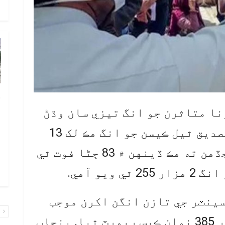
و
چ
ب
نا متاثرن جو انگ تيزي سان وڌڻ
ٻ
لڳو. سڄي ملڪ ۾ ڪورونا جي تصديق ٿيل ڪيسن جو انگ هڪ لک 13
ص
هزار 702 تائين پهچي ويو. جڏهن ته هڪ ڏينهن ۾ 83 ڄڻا فوت ٿي
م
۾ 
ويو آهي.
ينٽر جي تازن انگن اکرن موجب
پ
گذريل 24 ڪلاڪن دوران 5 هزار 385 نوان ڪيس رپورٽ ٿيا. پنجاب