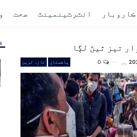
ڪاروبار
انٽرٽينمينٽ
صحت
و
پ
مُن
ار تيز ٿيڻ لڳا
پر
0
پاڪستان
تازہ ترین
خ
ص
و
ف
ا