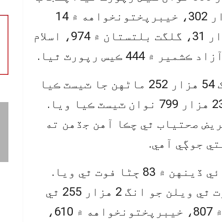
۾ 43 هزار 640، سنڌ ۾ 41 هزار 302، خيبرپختونخواهه ۾ 14
هزار 527، بلوچستان ۾ 7 هزار 31، گلگت بلتستان ۾ 974، اسلام
سڄي ملڪ ۾ هينئر تائين 7 لک 54 هزار 252 ماڻهن جا ٽيسٽ ڪيا
ويا. گذريل 24 ڪلاڪن دوران 23 هزار 799 نوان ٽيسٽ ڪيا ويا.
ئر تائين 36 هزار 308 مريض صحتياب ٿي چڪا آهن جڏهن ته
تي جوڳي آهي.
پاڪستان ۾ ڪورونا وگهي هڪ ئي ڏينهن ۾ 83 ڄڻا فوت ٿي ويا.
جنهن کان پوءِ وائرس سبب فوت ٿي ويلن جو انگ 2 هزار 255 ٿي
ويو آهي. سنڌ ۾ 696، پنجاب ۾ 807، خيبرپختونخواهه ۾ 610،