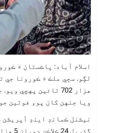
اسلام آباد: پاڪستان ۾ ڪورو
ويا جنهن کان پوءِ فوتين جو انگ 2 هزار 255 ٿي 
نيشنل ڪمانڊ اينڊ آپريشن س