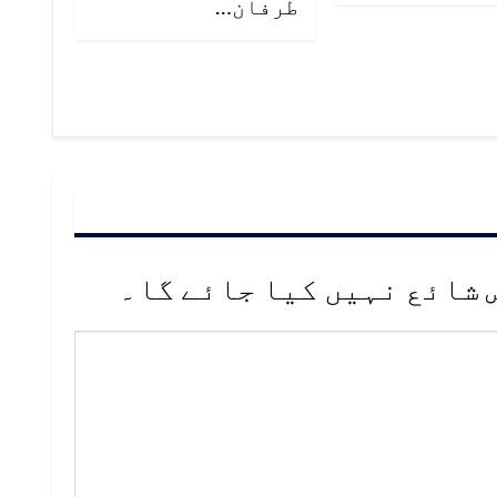
طرفان…
 شائع نہیں کیا جائے گا۔