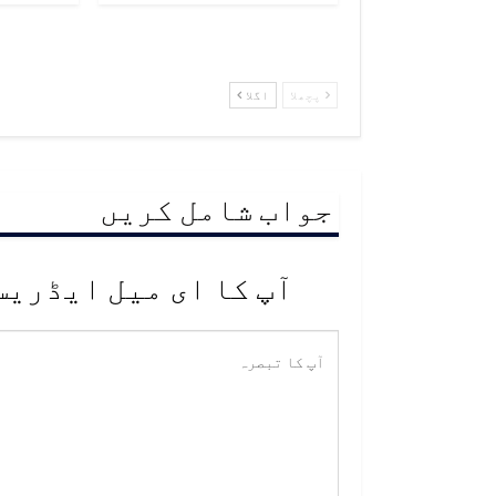
پچھلا
اگلا
جواب شامل کریں
آپ کا ای میل ایڈریس