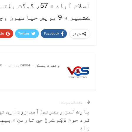
ڪشمير ۾ 9 مريض حياتيون وڃائي ويٺا آهن.
le+
Twitter
Facebook
شیئر
ويب ڊيسڪ
24884 پوسٹس
0 تبصرے
پچھلی پوسٹ
پارڪ لين ريفرنس: آصف زرداري تي
فرد جرم لاڳو ڪرڻ جي تاريخ ۾ ٻيه
واڌ