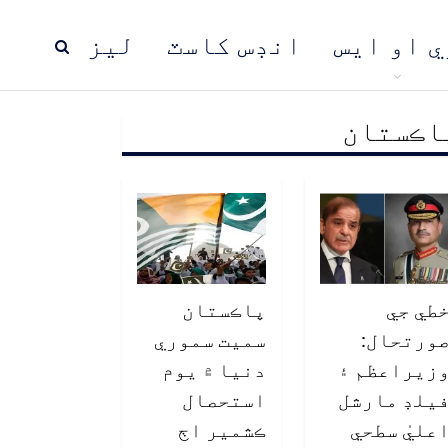
ي او ايس
انڊس کاسٽ
ليز
اڪستان
ڍ
پاڪستان
عالمي خبرون
طي جي
پاڪستان
ورتحال:
سميت سموري
زيراعظم ۽
دنيا ۾ يوم
يلڊ مارشل
استحصال
عليٰ سطحي
ڪشمير اڄ