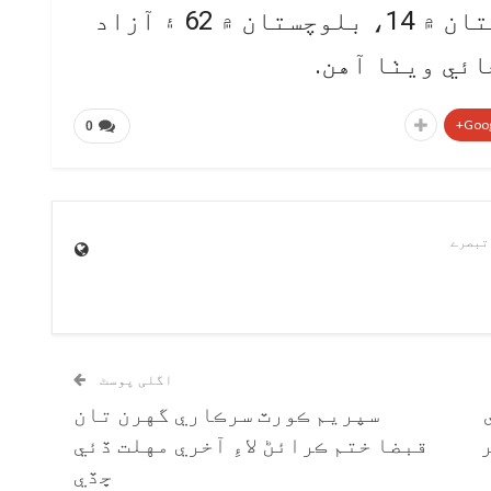
اسلام آباد ۾ 57، گلگت بلتستان ۾ 14، بلوچستان ۾ 62 ۽ آزاد
Goog
0
اگلی پوسٹ
سپريم ڪورٽ سرڪاري گهرن تان
ر
قبضا ختم ڪرائڻ لاءِ آخري مهلت ڏئي
ڇڏي