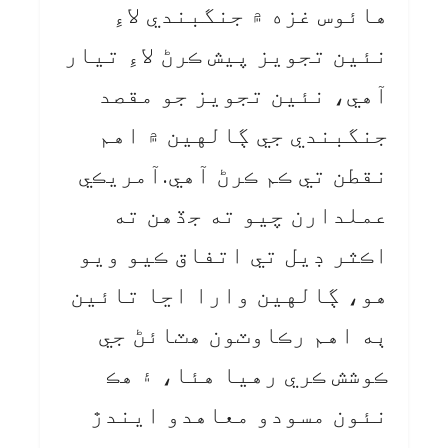
هائوس غزه ۾ جنگبندي لاءِ
نئين تجويز پيش ڪرڻ لاءِ تيار
آهي، نئين تجويز جو مقصد
جنگبندي جي ڳالهين ۾ اهم
نقطن تي ڪم ڪرڻ آهي.آمريڪي
عملدارن چيو ته جڏهن ته
اڪثر ڊيل تي اتفاق ڪيو ويو
هو، ڳالهين وارا اڃا تائين
ٻه اهم رڪاوٽون هٽائڻ جي
ڪوشش ڪري رهيا هئا، ۽ هڪ
نئون مسودو معاهدو ايندڙ