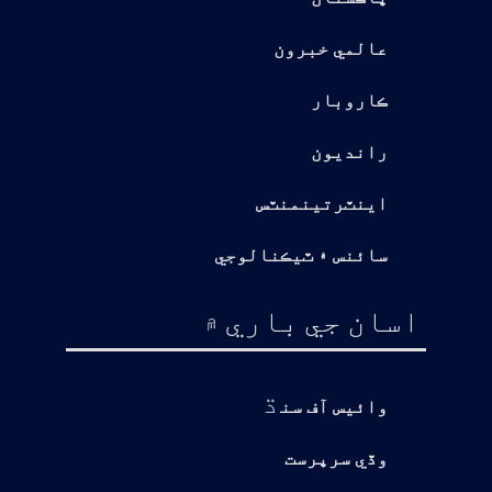
عالمي خبرون
ڪاروبار
رانديون
اينٽرتينمنٽس
سائنس ۽ ٽيڪنالوجي
اسان جي باري ۾
ڌ
وائيس آف سن
وڏي سرپرست