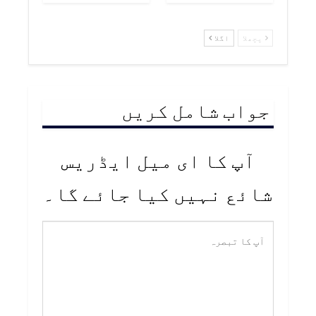
پچھلا
اگلا
جواب شامل کریں
آپ کا ای میل ایڈریس
شائع نہیں کیا جائے گا۔