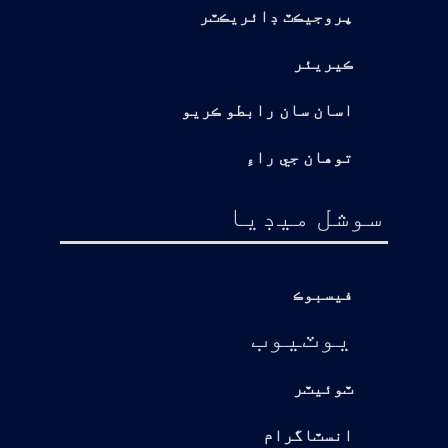
پروجيڪٽ ڊائريڪٽر
ڪيريئر
اسان سان رابطو ڪريو
توهان جي راءِ
سوشل ميڊيا
فيسبوڪ
يوٽيوب
ٽوئيٽر
انسٽاگرام