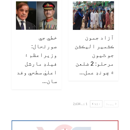
آزاد جمون
خطي جي
ڪشمير اليڪشن
صورتحال:
جو ٽيون
وزيراعظم ۽
مرحلو: 2 ضلعن
فيلڊ مارشل
۾ چونڊ عمل…
اعليٰ سطحي وفد
سان…
پچھلا
اگلا
1 کے 2,634