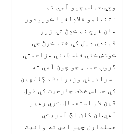
وڃي.حماس چيو آهي ته
نتنياهو فلاڊلفيا ڪوريڊور
مان فوج نه ڪڍڻ تي زور
ڏيندي ڊيل کي ختم ڪرڻ جي
ڪوشش ڪئي.فلسطيني مزاحمتي
گروپ حماس جو چوڻ آهي ته
اسرائيلي وزيراعظم ڳالهين
کي حماس خلاف جارحيت کي طول
ڏيڻ لاءِ استعمال ڪري رهيو
آهي.ان کان اڳ آمريڪي
عملدارن چيو آهي ته وائيٽ