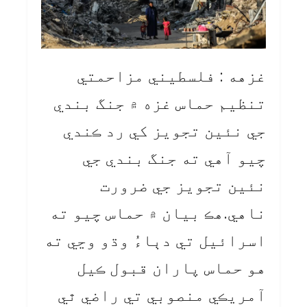
غزهه : فلسطيني مزاحمتي
تنظيم حماس غزه ۾ جنگ بندي
جي نئين تجويز کي رد ڪندي
چيو آهي ته جنگ بندي جي
نئين تجويز جي ضرورت
ناهي.هڪ بيان ۾ حماس چيو ته
اسرائيل تي دٻاءُ وڌو وڃي ته
هو حماس پاران قبول ڪيل
آمريڪي منصوبي تي راضي ٿي