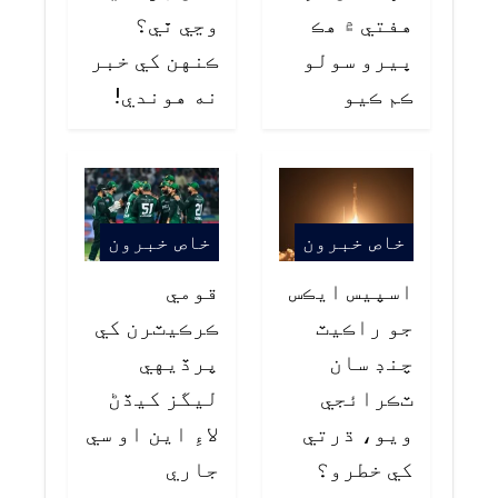
هفتي ۾ هڪ
وڃي ٿي؟
ڀيرو سولو
ڪنهن کي خبر
ڪم ڪيو
نه هوندي!
خاص خبرون
خاص خبرون
اسپيس ايڪس
قومي
جو راڪيٽ
ڪرڪيٽرن کي
چنڊ سان
پرڏيهي
ٽڪرائجي
ليگز کيڏڻ
ويو، ڌرتي
لاءِ اين او سي
کي خطرو؟
جاري