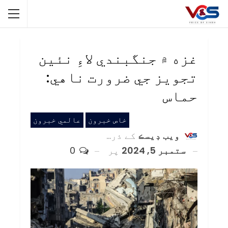
غزه ۾ جنگبندي لاءِ نئين
تجويز جي ضرورت ناهي:
حماس
خاص خبرون
عالمي خبرون
ويب ڊيسڪ
کے ذریعہ
ستمبر 5, 2024
پر
0