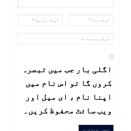
اگلی بار جب میں تبصرہ
کروں گا تو اس نام میں
اپنا نام ، ای میل اور
ویب سائٹ محفوظ کریں۔