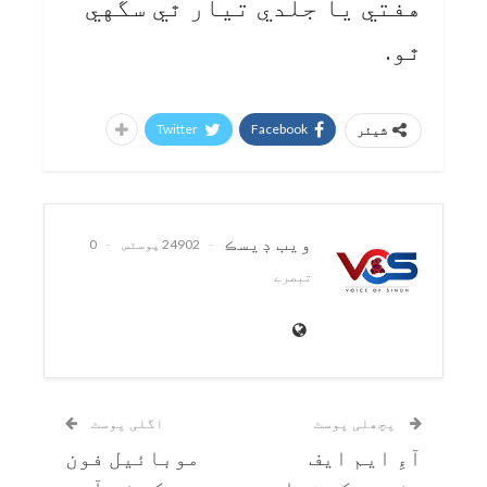
هفتي يا جلدي تيار ٿي سگهي
ٿو.
Twitter
Facebook
شیئر
ويب ڊيسڪ
24902 پوسٹس
0
تبصرے
پچھلی پوسٹ
اگلی پوسٹ
آءِ ايم ايف
موبائيل فون