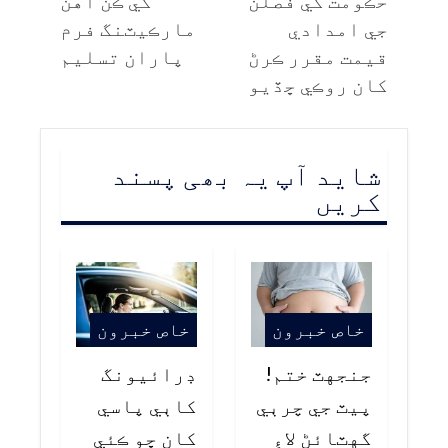
حڪومت کي فصلن
کي ڪن آهن
جي امدادي
مارڪيٽنگ فرم
قيمت مقرر ڪرڻ
پاران تسليم
کان روڪي ڇڏيو
شاید آپ یہ بھی پسند
کریں
خاص خبرون
خاص خبرون
جنجهٽ ختم!
ڊرائيونگ
پيٽ جي چرٻي
کاٻي پاسي
گهٽائڻ لاءِ
کان ڇو ڪئي