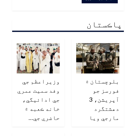
پاڪستان
بلوچستان ۾
وزيراعظم جي
فورسز جو
وفد سميت عمري
آپريشن، 3
جي ادائيگي،
دهشتگرد
خانه ڪعبه ۾
مارجي ويا
حاضري جي…