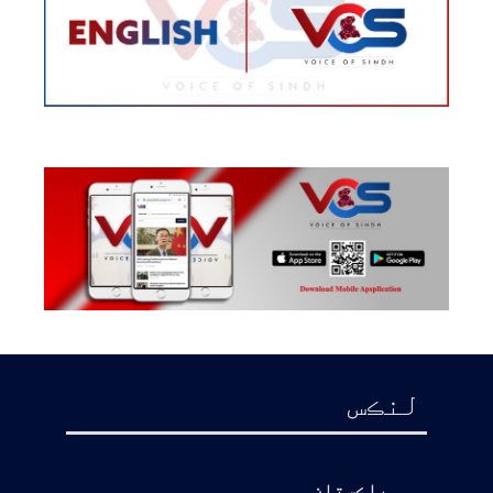
لنڪس
پاڪستان