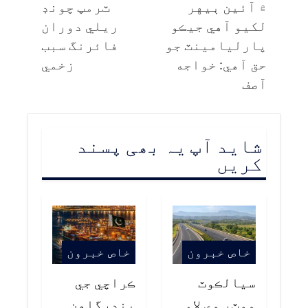
۾ آئين ٻيهر
ٽرمپ چونڊ
لکيو آهي جيڪو
ريلي دوران
پارليامينٽ جو
فائرنگ سبب
حق آهي: خواجه
زخمي
آصف
شاید آپ یہ بھی پسند
کریں
خاص خبرون
خاص خبرون
سيالڪوٽ
ڪراچي جي
موٽر وي لاءِ
بندرگاهن