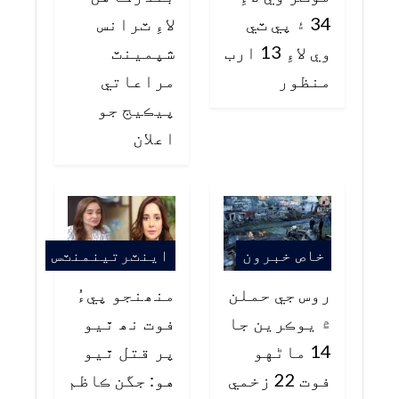
34 ۽ پي ٽي
لاءِ ٽرانس
وي لاءِ 13 ارب
شپمينٽ
منظور
مراعاتي
پيڪيج جو
اعلان
خاص خبرون
اينٽرتينمنٽس
روس جي حملن
منھنجو پيءُ
۾ يوڪرين جا
فوت نھ ٿيو
14 ماڻهو
پر قتل ٿيو
فوت 22 زخمي
هو: جگن ڪاظم