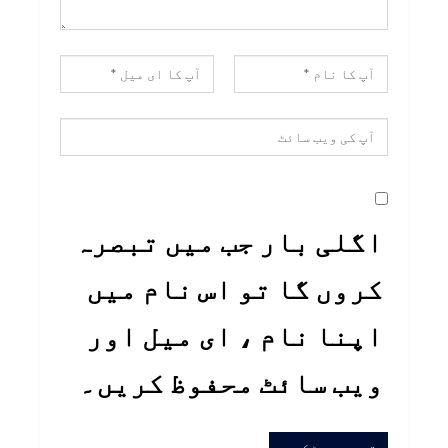
اگلی بار جب میں تبصرہ
کروں گا تو اس نام میں
اپنا نام ، ای میل اور
ویب سائٹ محفوظ کریں۔