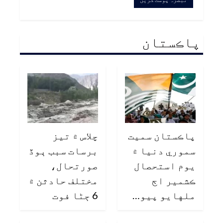
پاڪستان
پاڪستان سميت
چلاس ۾ تيز
سموري دنيا ۾
برسات سبب ٻوڏ
يوم استحصال
صورتحال،
ڪشمير اڄ
مختلف حادثن ۾
ملهايو پيو…
6 ڄڻا فوت