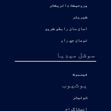
پروجيڪٽ ڊائريڪٽر
ڪيريئر
اسان سان رابطو ڪريو
توهان جي راءِ
سوشل ميڊيا
فيسبوڪ
يوٽيوب
ٽوئيٽر
انسٽاگرام