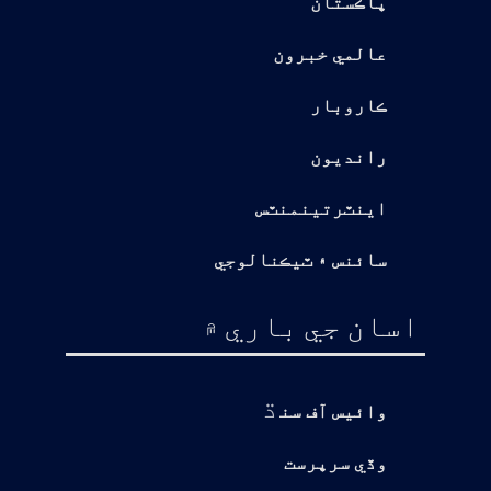
پاڪستان
عالمي خبرون
ڪاروبار
رانديون
اينٽرتينمنٽس
سائنس ۽ ٽيڪنالوجي
اسان جي باري ۾
ڌ
وائيس آف سن
وڏي سرپرست