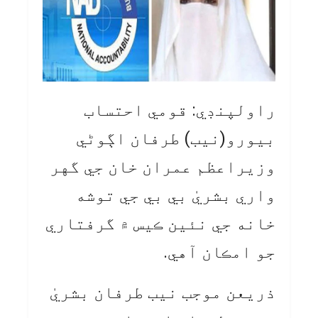
راولپنڊي: قومي احتساب
بيورو(نيب) طرفان اڳوڻي
وزيراعظم عمران خان جي گهر
واري بشريٰ بي بي جي توشه
خانه جي نئين ڪيس ۾ گرفتاري
جو امڪان آهي.
ذريعن موجب نيب طرفان بشريٰ