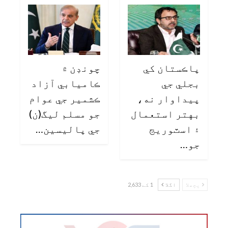
پاڪستان کي
چونڊن ۾
بجلي جي
ڪاميابي آزاد
پيداوار نه،
ڪشمير جي عوام
بهتر استعمال
جو مسلم ليگ(ن)
۽ اسٽوريج
جي پاليسين…
جو…
پچھلا
اگلا
1 کے 2,633