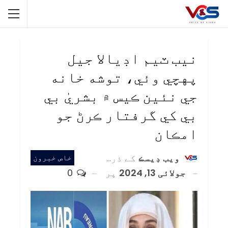
نيب ٽيم اڊيالا جيل
پهچي وئي، توشه خانه
جي نئين ڪيس ۾ بشريٰ بي
بي کي گرفتار ڪرڻ جو
امڪان
ويب ڊيسڪ
کے ذریعہ
خاص خبرون
جولائی 13, 2024
پر
0