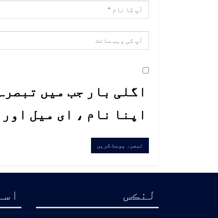
اگلی بار جب میں تبصرہ 
اپنا نام ، ای میل اور
لنڪس
اسا