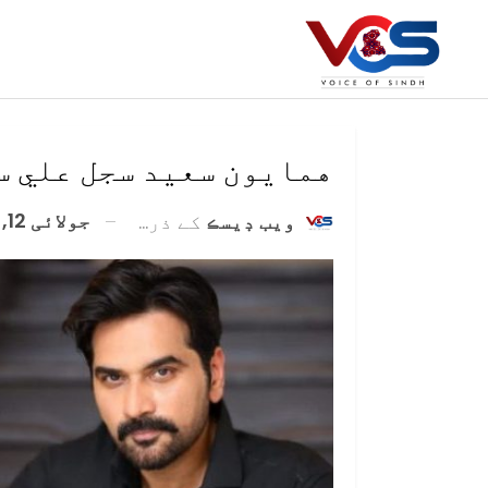
همايون سعيد سجل علي س
جولائی 12, 2024
ويب ڊيسڪ
کے ذریعہ