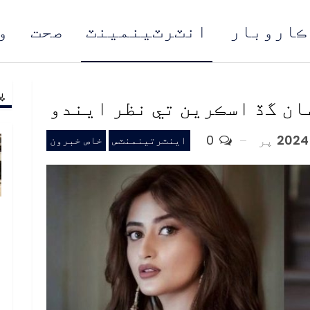
ڪاروبار
انٽرٽينمينٽ
صحت
و
پ
مُن
ان گڏ اسڪرين تي نظر ايندو
پر
0
اينٽرتينمنٽس
خاص خبرون
ب
ف
د
م