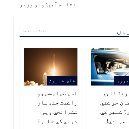
نشاني آهي: وڏو وزير
ریں
مصنف سے مزید
برون
خاص خبرون
ونگ کاٻي
اسپيس ايڪس جو
ان ڇو ڪئي
راڪيٽ چنڊ سان
؟ ڪنهن کي
ٽڪرائجي ويو،
 هوندي!
ڌرتي کي خطرو؟