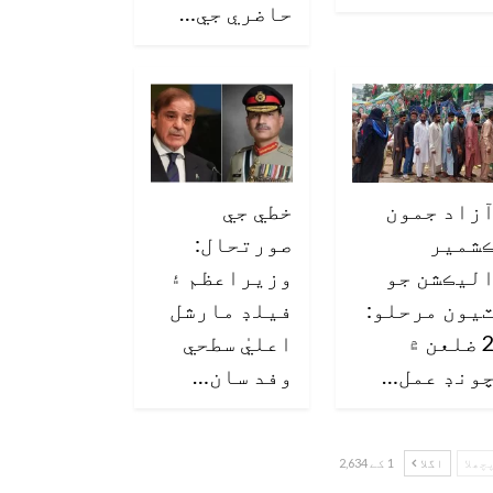
حاضري جي…
زاد جمون
خطي جي
شمير
صورتحال:
ليڪشن جو
وزيراعظم ۽
يون مرحلو:
فيلڊ مارشل
2 ضلعن ۾
اعليٰ سطحي
ونڊ عمل…
وفد سان…
چھلا
اگلا
1 کے 2,634