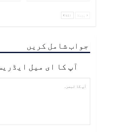
پچھلا
اگلا
جواب شامل کریں
آپ کا ای میل ایڈریس