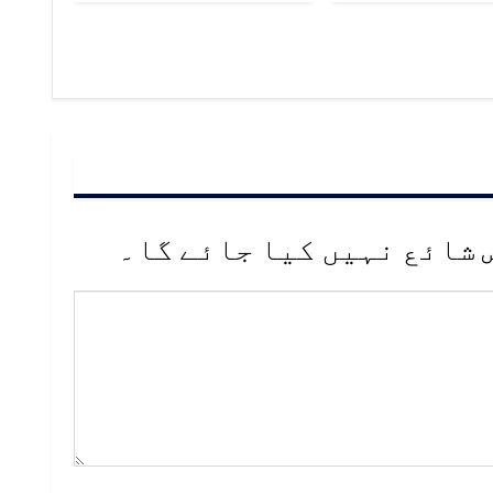
 شائع نہیں کیا جائے گا۔