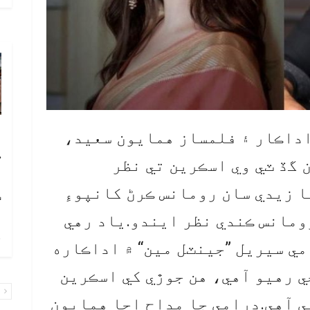
آ
اداڪار ۽ فلمساز همايون سعيد،
ڪ
 گڏ ٽي وي اسڪرين تي نظر
ا
ا زيدي سان رومانس ڪرڻ کانپوءِ
ٽ
ومانس ڪندي نظر ايندو.ياد رهي
چ
مي سيريل ”جينٽل مين“ ۾ اداڪاره
ي رهيو آهي، هن جوڙي کي اسڪرين
پ
ي آهي.ڊرامي جا مداح اڃا همايون