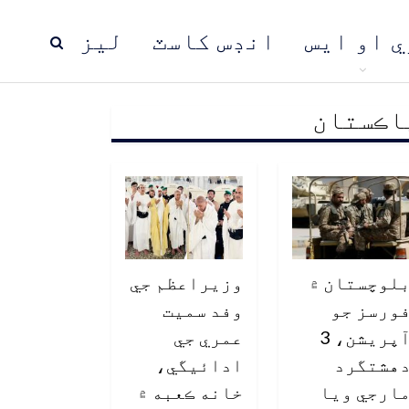
ي او ايس
انڊس کاسٽ
ليز
اڪستان
ڍ
پاڪستان
عالمي خبرون
لوچستان ۾
وزيراعظم جي
ورسز جو
وفد سميت
آپريشن، 3
عمري جي
هشتگرد
ادائيگي،
ارجي ويا
خانه ڪعبه ۾