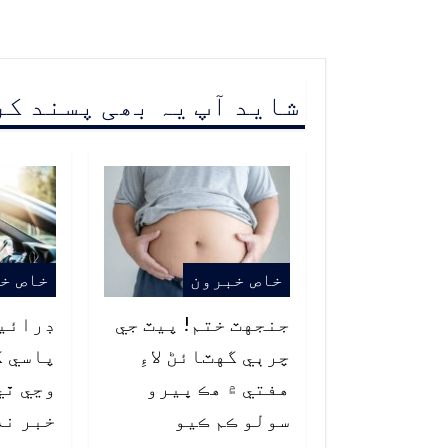
شاید آپ یہ بھی پسند ک
خاص خبرون
خاص خ
جنجهٽ ختم! پيٽ جي
ڊرائي
چرٻي گهٽائڻ لاءِ
پاسي ک
هفتي ۾ هڪ ڀيرو
وڃي ٿي
سولو ڪم ڪيو
خبر نه