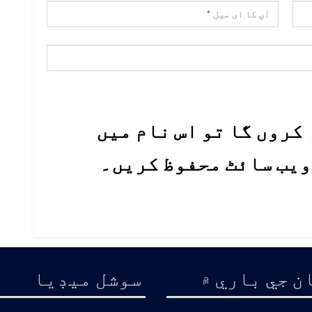
کروں گا تو اس نام میں
 ویب سائٹ محفوظ کریں۔
ن جي باري ۾
سوشل ميڊيا