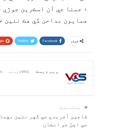
۽ جمنا جي آن اسڪرين جوڙي ج
همايون مداحن کي هڪ نئين خ
le+
Twitter
Facebook
شیئر
ويب ڊيسڪ
24902 پوسٹس
0 تبصرے
پچھلی پوسٹ
شاهين آفريدي جي گهر نئين مهما
جي اچڻ جو امڪان