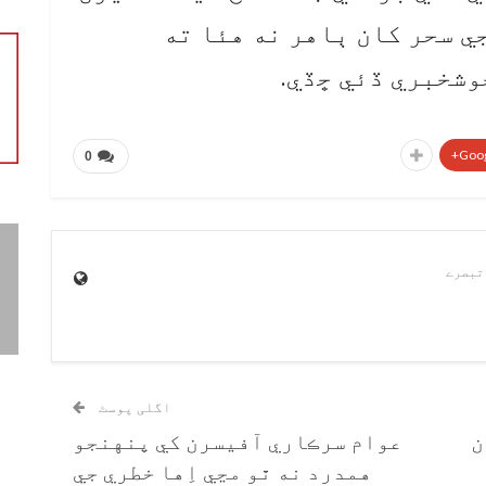
ي سحر کان ٻاهر نه هئا ته
وشخبري ڏئي ڇڏي.
Goog
0
اگلی پوسٹ
ن
عوام سرڪاري آفيسرن کي پنهنجو
همدرد نه ٿو مڃي اِها خطري جي