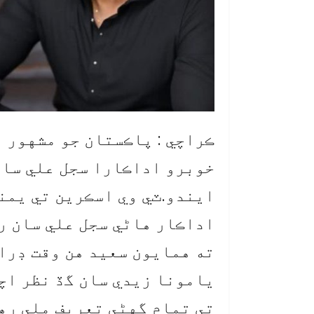
ڪراچي : پاڪستان جو مشهور 
خوبرو اداڪارا سجل علي سان
ايندو.ٽي وي اسڪرين تي يمن
اداڪار هاڻي سجل علي سان ر
ته همايون سعيد هن وقت ڊرا
يامونا زيدي سان گڏ نظر اچ
تي تمام گهڻي تعريف ملي ره