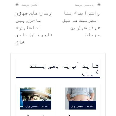
پچھلی پوسٹ
اگلی پوسٹ
واٽس ايپ ۾ بنا
وهاج علي جهڙي
انٽرنيٽ فائيل
عاجزي ٻين
شيئر ڪرڻ جي
اداڪارن ۾
سهولت
ناهي ڏٺي: عامر
خان
شاید آپ یہ بھی پسند
کریں
خاص خبرون
خاص خبرون