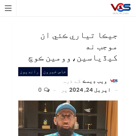
جيڪا تياري ڪئي ان
موجب نه
کيڏياسين،وومين ڪوچ
خاص خبرون
رانديون
ويب ڊيسڪ
کے ذریعہ
اپریل 24, 2024
پر
0