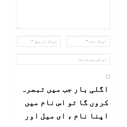
اگلی بار جب میں تبصرہ
کروں گا تو اس نام میں
اپنا نام ، ای میل اور