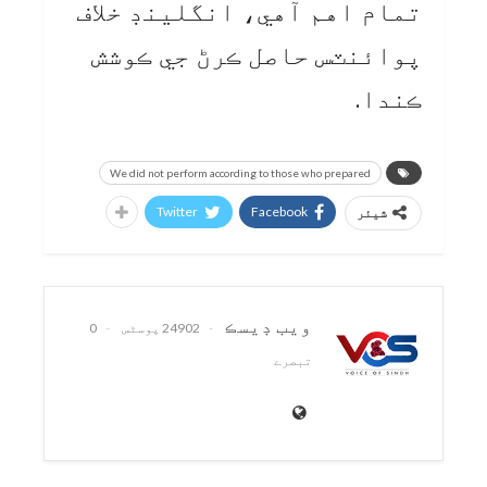
تمام اهم آهي، انگلينڊ خلاف
پوائنٽس حاصل ڪرڻ جي ڪوشش
ڪندا.
We did not perform according to those who prepared
Twitter
Facebook
شیئر
ويب ڊيسڪ
24902 پوسٹس
0
تبصرے