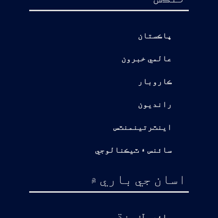
پاڪستان
عالمي خبرون
ڪاروبار
رانديون
اينٽرتينمنٽس
سائنس ۽ ٽيڪنالوجي
اسان جي باري ۾
ڌ
وائيس آف سن