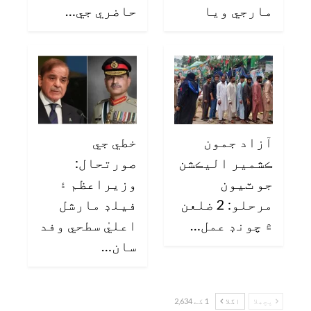
مارجي ويا
حاضري جي…
آزاد جمون
خطي جي
ڪشمير اليڪشن
صورتحال:
جو ٽيون
وزيراعظم ۽
مرحلو: 2 ضلعن
فيلڊ مارشل
۾ چونڊ عمل…
اعليٰ سطحي وفد
سان…
پچھلا
اگلا
1 کے 2,634