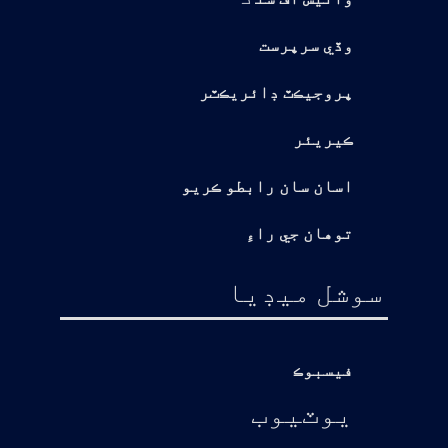
وڏي سرپرست
پروجيڪٽ ڊائريڪٽر
ڪيريئر
اسان سان رابطو ڪريو
توهان جي راءِ
سوشل ميڊيا
فيسبوڪ
يوٽيوب