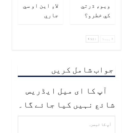
ويو، ڌرتي
لاءِ اين او سي
کي خطرو؟
جاري
پچھلا
اگلا
جواب شامل کریں
آپ کا ای میل ایڈریس
شائع نہیں کیا جائے گا۔