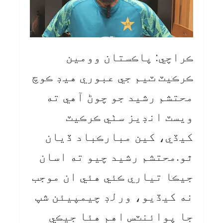
ڪراچي: پاڪستان وومين
ڪرڪيٽ ٽيم جي عبوري هيڊ ڪوچ
محتشم رشيد جو چوڻ آهي ته
ويسٽ انڊيز سٺي ڪرڪيٽ
کيڏي، کين مبارڪباد ڏيان
ٿو.محتشم رشيد چيو ته اسان
جيڪا تياري ڪئي هئي ان موجب
نه کيڏيو، ورلڊ چيمپيئن شپ
جا پوائنٽس اهم هئا جيڪي