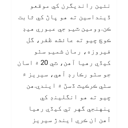
نئين رانديگرن کي موقعو
ڏينداسين ته هو پاڻ کي ثابت
ڪن.وومين ٽيم جي عبوري هيڊ
ڪوچ چيو ته عائشه ظفر، گل
فيروزه، رمان شميم سٺو
کيڏي رهيا آهن، ٽي 20 ۾ اسان
جو سٺو رڪارڊ آهي، سيريز ۾
سٺي ڪرڪيٽ ڏسڻ ۾ ايندي.هن
چيو ته هو انگلينڊ کي
پنهنجي گهر تي کيڏي رهيا
آهن ان ڪري ايندڙ سيريز