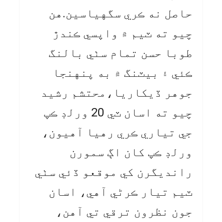
حاصل نه ڪري سگهياسين.هن
چيو ته ٽيم ۾ واپسي ڪندڙ
طوبا حسن تمام سٺي بالنگ
ڪئي ۽ بيٽنگ ۾ به پنهنجا
جوهر ڏيکاريا،محتشم رشيد
چيو ته اسان ٽي 20 ورلڊ ڪپ
جي تياري ڪري رهيا آهيون،
ورلڊ ڪپ کان اڳ سمورن
رانديگرن کي موقعو ڏئي سٺي
ٽيم تيار ڪرڻي آهي، اسان
جون نظرون ترقي تي آهن،