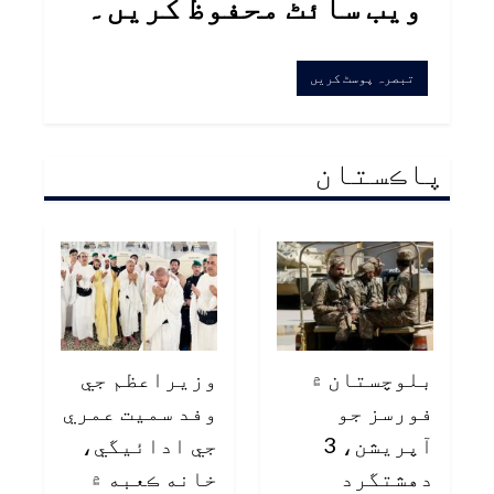
ویب سائٹ محفوظ کریں۔
پاڪستان
بلوچستان ۾
وزيراعظم جي
فورسز جو
وفد سميت عمري
آپريشن، 3
جي ادائيگي،
دهشتگرد
خانه ڪعبه ۾