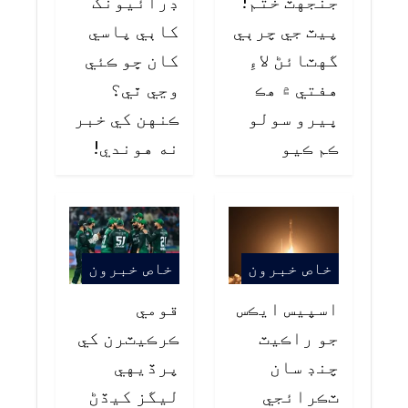
جنجهٽ ختم!
ڊرائيونگ
پيٽ جي چرٻي
کاٻي پاسي
گهٽائڻ لاءِ
کان ڇو ڪئي
هفتي ۾ هڪ
وڃي ٿي؟
ڀيرو سولو
ڪنهن کي خبر
ڪم ڪيو
نه هوندي!
خاص خبرون
خاص خبرون
اسپيس ايڪس
قومي
جو راڪيٽ
ڪرڪيٽرن کي
چنڊ سان
پرڏيهي
ٽڪرائجي
ليگز کيڏڻ