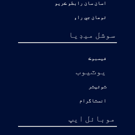
اسان سان رابطو ڪريو
توهان جي راءِ
سوشل ميڊيا
فيسبوڪ
يوٽيوب
ٽوئيٽر
انسٽاگرام
موبائل ايپ