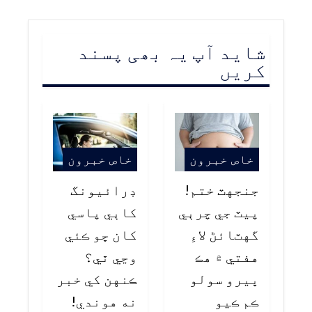
شاید آپ یہ بھی پسند
کریں
خاص خبرون
خاص خبرون
جنجهٽ ختم!
ڊرائيونگ
پيٽ جي چرٻي
کاٻي پاسي
گهٽائڻ لاءِ
کان ڇو ڪئي
هفتي ۾ هڪ
وڃي ٿي؟
ڀيرو سولو
ڪنهن کي خبر
ڪم ڪيو
نه هوندي!