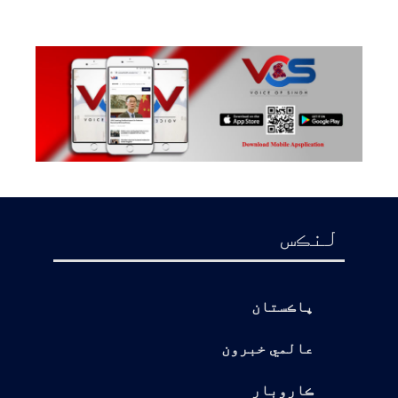
لنڪس
پاڪستان
عالمي خبرون
ڪاروبار