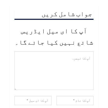
جواب شامل کریں
آپ کا ای میل ایڈریس
شائع نہیں کیا جائے گا۔