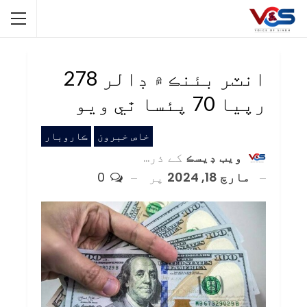
انٽر بئنڪ ۾ ڊالر 278
رپيا 70 پئسا ٿي ويو
خاص خبرون
ڪاروبار
ويب ڊيسڪ
کے ذریعہ
مارچ 18, 2024
پر
0