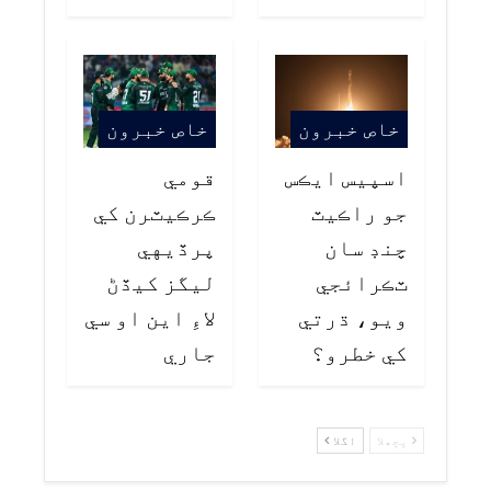
خاص خبرون
خاص خبرون
اسپيس ايڪس
قومي
جو راڪيٽ
ڪرڪيٽرن کي
چنڊ سان
پرڏيهي
ٽڪرائجي
ليگز کيڏڻ
ويو، ڌرتي
لاءِ اين او سي
کي خطرو؟
جاري
پچھلا
اگلا