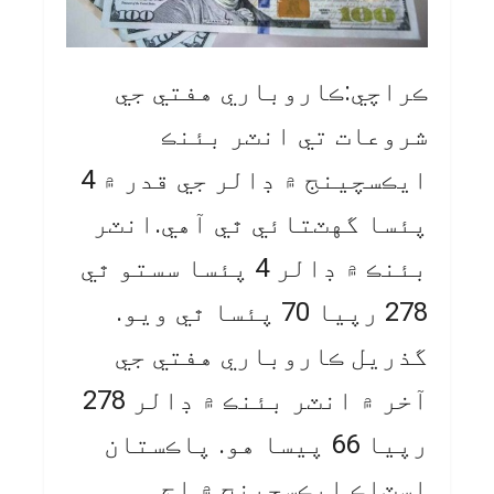
ڪراچي:ڪاروباري هفتي جي
شروعات تي انٽر بئنڪ
ايڪسچينج ۾ ڊالر جي قدر ۾ 4
پئسا گهٽتائي ٿي آهي.انٽر
بئنڪ ۾ ڊالر 4 پئسا سستو ٿي
278 رپيا 70 پئسا ٿي ويو.
گذريل ڪاروباري هفتي جي
آخر ۾ انٽر بئنڪ ۾ ڊالر 278
رپيا 66 پيسا هو. پاڪستان
اسٽاڪ ايڪسچينج ۾ اڄ