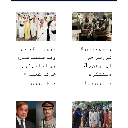
بلوچستان ۾
وزيراعظم جي
فورسز جو
وفد سميت عمري
آپريشن، 3
جي ادائيگي،
دهشتگرد
خانه ڪعبه ۾
مارجي ويا
حاضري جي…