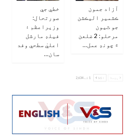
آزاد جمون
خطي جي
ڪشمير اليڪشن
صورتحال:
جو ٽيون
وزيراعظم ۽
مرحلو: 2 ضلعن
فيلڊ مارشل
۾ چونڊ عمل…
اعليٰ سطحي وفد
سان…
پچھلا
اگلا
1 کے 2,634