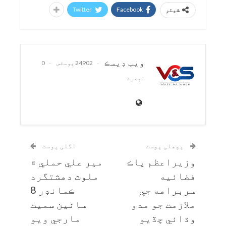
Twitter
Facebook
شیئر
ويب ڊيسڪ
24902 پوسٹس
0
تبصرے
پچھلی پوسٹ
اگلی پوسٹ
وزيراعظم پاڪ
مير علي حملي ۾
فضائيه
ملوث دهشتگرد
سربراهه جي
ڪمانڊر 8
ملازمت جو مدو
ساٿين سميت
وڌائي ڇڏيو
مارجي ويو