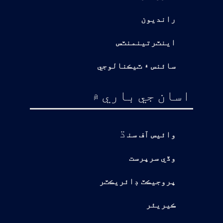
رانديون
اينٽرتينمنٽس
سائنس ۽ ٽيڪنالوجي
اسان جي باري ۾
ڌ
وائيس آف سن
وڏي سرپرست
پروجيڪٽ ڊائريڪٽر
ڪيريئر