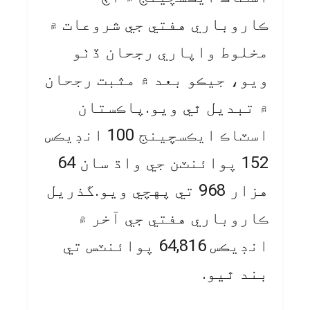
ڪاروباري هفتي جي شروعات ۾
مخلوط واپاري رجحان ڏٺو
ويو، جيڪو بعد ۾ مثبت رجحان
۾ تبديل ٿي ويو.پاڪستان
اسٽاڪ ايڪسچينج 100 انڊيڪس
152 پوائنٽن جي واڌ سان 64
هزار 968 تي پهچي ويو.گذريل
ڪاروباري هفتي جي آخر ۾
انڊيڪس 64,816 پوائنٽس تي
بند ٿيو.