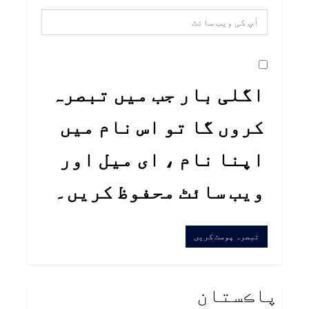
اگلی بار جب میں تبصرہ
کروں گا تو اس نام میں
اپنا نام ، ای میل اور
ویب سائٹ محفوظ کریں۔
پاڪستان