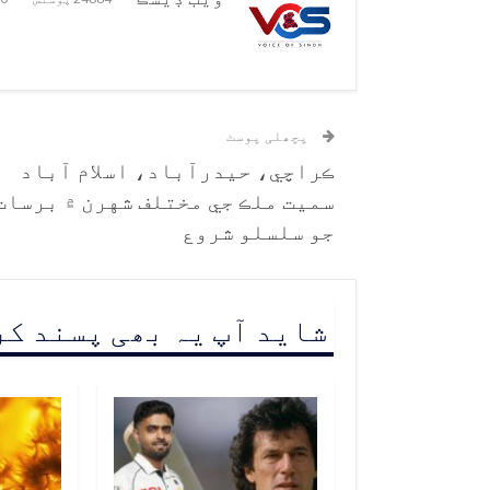
پچھلی پوسٹ
ڪراچي، حيدرآباد، اسلام آباد
سميت ملڪ جي مختلف شهرن ۾ برسات
جو سلسلو شروع
شاید آپ یہ بھی پسند ک