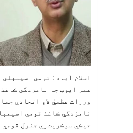
اسلام آباد : قومي اسيمبلي ۾
عمر ايوب جا نامزدگي ڪاغذ 
وزرات عظميٰ لاءِ اتحادي جم
نامزدگي ڪاغذ قومي اسيمبل
جيڪي سيڪريٽري جنرل قومي ا