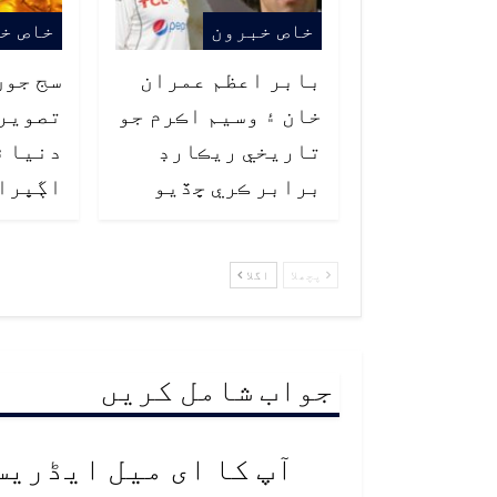
خاص خبرون
خاص خ
بابر اعظم عمران
سج جون
خان ۽ وسيم اڪرم جو
تصوير
تاريخي ريڪارڊ
دنيا ۾
برابر ڪري ڇڏيو
اڳڀرا
پچھلا
اگلا
جواب شامل کریں
آپ کا ای میل ایڈریس