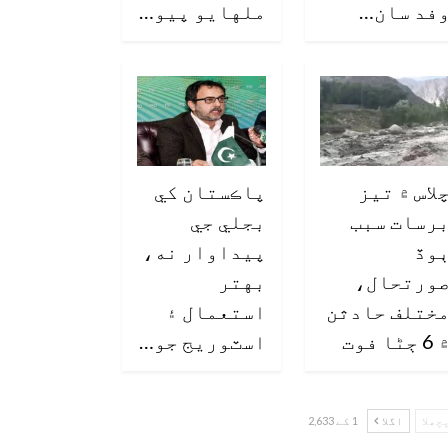
فد سان…
ملهايو پيو…
لاس ۾ تيز
پاڪستان کي
رسات سبب
بجلي جي
وڏ
پيداوار نه،
ورتحال،
بهتر
ختلف حادثن
استعمال ۽
6 ڄڻا فوت
اسٽوريج جو…
چھلا
اگلا
1 کے 2,633