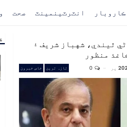
ڪاروبار
انٽرٽينمينٽ
صحت
و
پ
مُن
ي ٿيندي، شهباز شريف ۽
اغذ منظور
پر
0
تازہ ترین
خاص خبرون
خ
ص
و
ف
ا