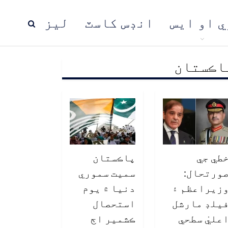
ي او ايس
انڊس کاسٽ
ليز
اڪستان
ڍ
پاڪستان
عالمي خبرون
طي جي
پاڪستان
ورتحال:
سميت سموري
زيراعظم ۽
دنيا ۾ يوم
يلڊ مارشل
استحصال
عليٰ سطحي
ڪشمير اڄ