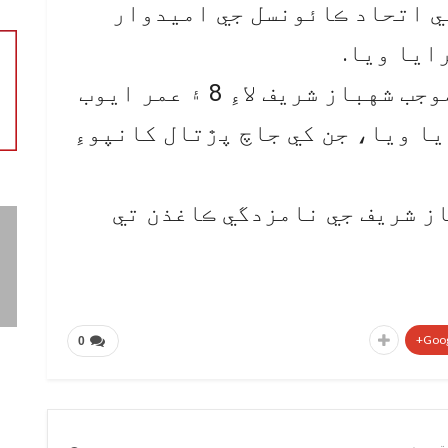
ي اتحاد ڪائونسل جي اميدوار
ايا ويا.
قومي اسيمبلي سيڪريٽريٽ موجب شهباز شريف لاءِ 8 ۽ عمر ايوب
ڪرايا ويا، جن کي جاچ پڙتال کانپوءِ
ز شريف جي نامزدگي ڪاغذن تي
Goog
0