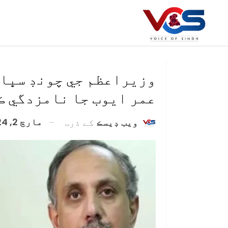
وزيراعظم جي چونڊ سڀاڻ
عمر ايوب جا نامزدگي ڪ
مارچ 2, 2024
ويب ڊيسڪ
کے ذریعہ