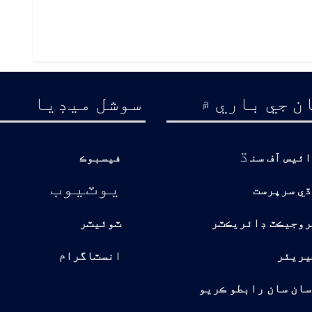
ن جي باري ۾
سوشل ميڊيا
ڌ
ائيس آف سن
فيسبوڪ
يوٽيوب
ڏي سرپرست
روجيڪٽ ڊائريڪٽر
ٽوئيٽر
يريئر
انسٽاگرام
سان سان رابطو ڪريو