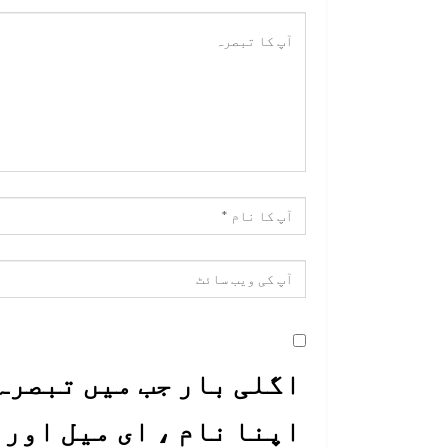
اگلی بار جب میں تبصرہ 
اپنا نام ، ای میل اور