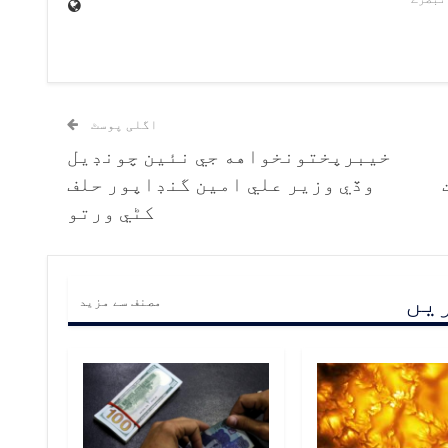
اگلی پوسٹ
خيبرپختونخواهه جي نئين چونڊيل
وڏي وزير علي امين گنڊاپور حلف
کڻي ورتو
ریں
مصنف سے مزید