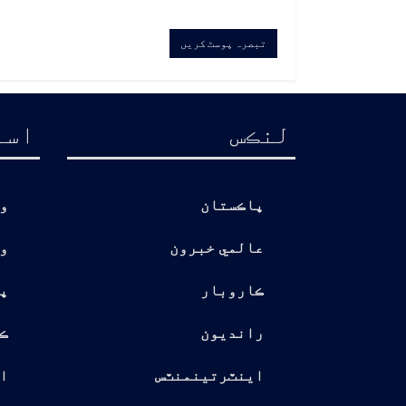
لنڪس
اسا
پاڪستان
و
عالمي خبرون
و
ڪاروبار
پ
رانديون
ڪ
اينٽرتينمنٽس
ا