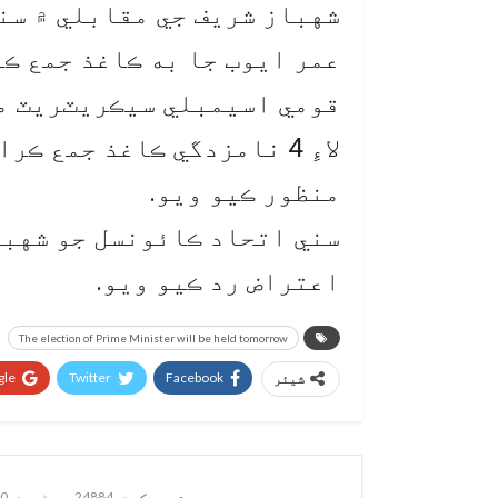
شهباز شريف جي مقابلي ۾ سن
عمر ايوب جا به ڪاغذ جمع ڪر
لاءِ 4 نامزدگي ڪاغذ جمع 
منظور ڪيو ويو.
سني اتحاد ڪائونسل جو شهبا
اعتراض رد ڪيو ويو.
The election of Prime Minister will be held tomorrow
le+
Twitter
Facebook
شیئر
ويب ڊيسڪ
24884 پوسٹس
0 تبصرے