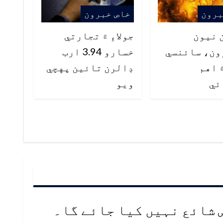
برون
خاص خبرون
 نيون
جولاءِ ۾ تجارتي
ون، سائنسي
خسارو 3.94 ارب
 اهم
ڊالرن تائين پهچي
ئي
ويو
 شائع نہیں کیا جائے گا۔