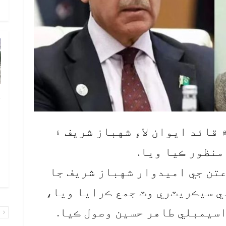
و
چ
ب
ٻ
 قائد ايوان لاءِ شهباز شريف ۽
ص
منظور ڪيا ويا.
م
اعتن جي اميدوار شهباز شريف جا
۾ 
ي سيڪريٽري وٽ جمع ڪرايا ويا،
سيمبلي طاهر حسين وصول ڪيا.
پ