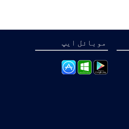
موبائل ايپ