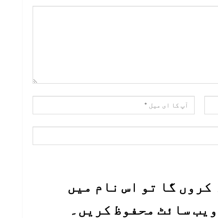
کروں گا تو اس نام میں
 ویب سائٹ محفوظ کریں۔