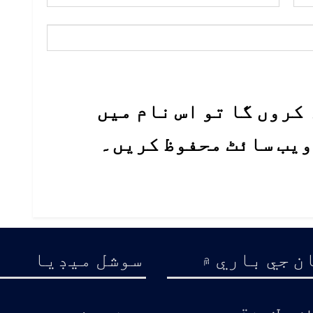
کروں گا تو اس نام میں
 ویب سائٹ محفوظ کریں۔
ن جي باري ۾
سوشل ميڊيا
ڌ