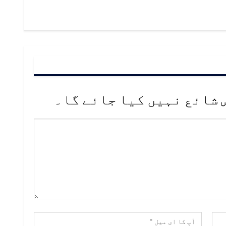
 شائع نہیں کیا جائے گا۔