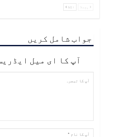
پچھلا
اگلا
جواب شامل کریں
آپ کا ای میل ایڈریس