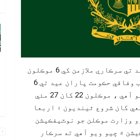
م
پ
ب
اسلام آباد: وفاقي حڪومت عيد تي سرڪاري ملازمن کي 6 موڪلون
پ
ڏئي ڇڏيون آهن، تفصيل موجب وفاقي حڪومت پاران عيد تي 6
ب
موڪلون ڏيڻ جو اعلان ڪيو ويو آهي ، موڪلون 22 کان 27 مئي
ا
ا
عي کان شروع ٿينديون ۽ اربعا
و وزارت موڪلن جو نوٽيفڪيشن
يشن ۾ چيو ويو آهي ته سرڪار
پ