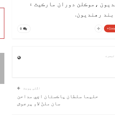
بند رهنديون ،موڪلن دوران مارڪيٽ ۽
بند رهنديون.
Goog
0
اگلی پوسٹ
حليما سلطان پاڪستان اچي مداحن
سان ملڻ لاءِ پرجوش