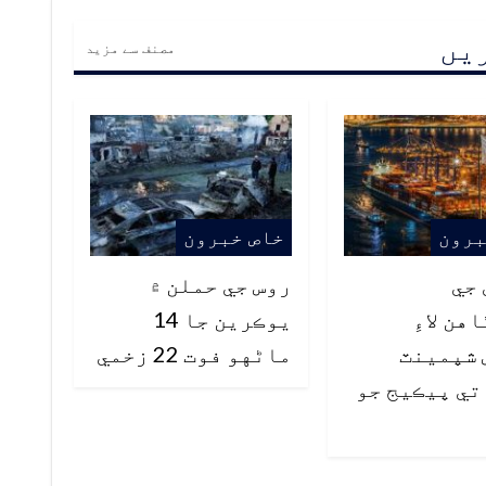
ریں
مصنف سے مزید
برون
خاص خبرون
جي
روس جي حملن ۾
هن لاءِ
يوڪرين جا 14
 شپمينٽ
ماڻهو فوت 22 زخمي
ي پيڪيج جو