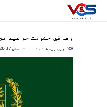
وفاقي حڪومت جو عيد تي 6 موڪلن جو اعلا
مئی 17, 2020
ويب ڊيسڪ
کے ذریعہ