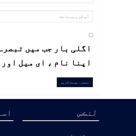
اگلی بار جب میں تبصرہ 
اپنا نام ، ای میل اور
لنڪس
اسا