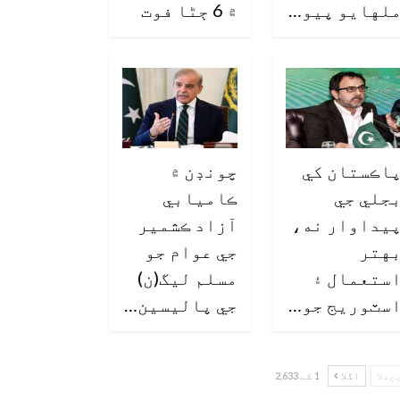
لهايو پيو…
۾ 6 ڄڻا فوت
اڪستان کي
چونڊن ۾
جلي جي
ڪاميابي
يداوار نه،
آزاد ڪشمير
هتر
جي عوام جو
ستعمال ۽
مسلم ليگ(ن)
سٽوريج جو…
جي پاليسين…
چھلا
اگلا
1 کے 2,633