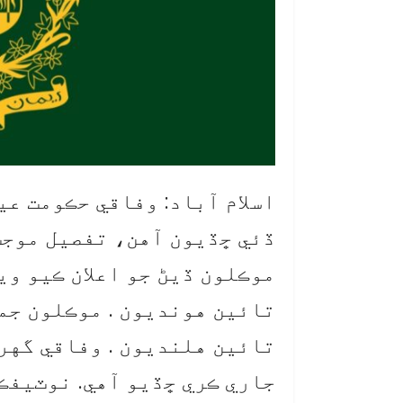
تائين هونديون . موڪلون جم
تائين هلنديون . وفاقي گهر
جاري ڪري ڇڏيو آهي. نوٽيفڪ