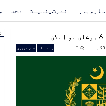
ڪاروبار
انٽرٽينمينٽ
صحت
و
پ
مُن
ن
پر
0
پاڪستان
خاص خبرون
پ
س
د
ا
ڪ