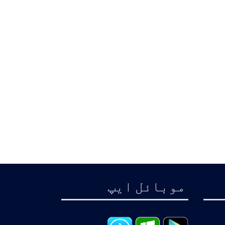
موبائل ايپ