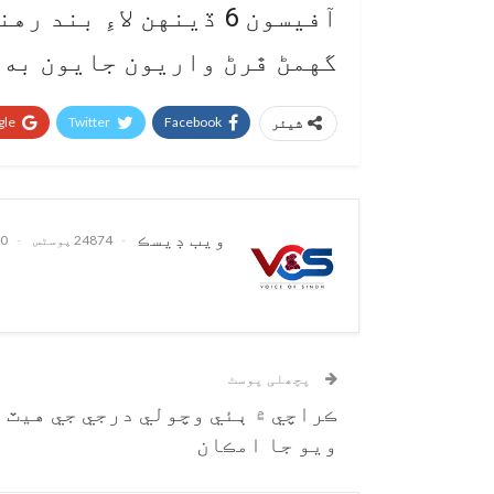
آفيسون 6 ڏينهن لاءِ 
گهمڻ ڦرڻ واريون جايون به 
le+
Twitter
Facebook
شیئر
ويب ڊيسڪ
24874 پوسٹس
0 تبصرے
پچھلی پوسٹ
ڪراچي ۾ ٻئي وچولي درجي جي هيٽ
ويو جا امڪان