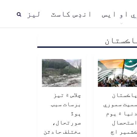
ي او ايس
انڊس کاسٽ
ليز
اڪستان
ڍ
پاڪستان
عالمي خبرون
اڪستان
چلاس ۾ تيز
ميت سموري
برسات سبب
نيا ۾ يوم
ٻوڏ
ستحصال
صورتحال،
شمير اڄ
مختلف حادثن