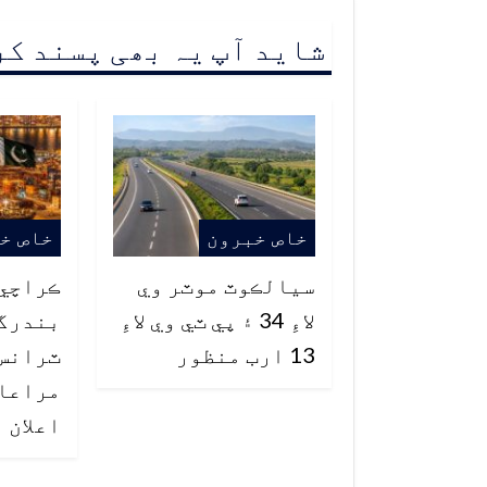
شاید آپ یہ بھی پسند ک
خاص خبرون
خاص خ
سيالڪوٽ موٽر وي
ڪراچي 
لاءِ 34 ۽ پي ٽي وي لاءِ
بندرگا
13 ارب منظور
ٽرانس
مراعات
اعلان