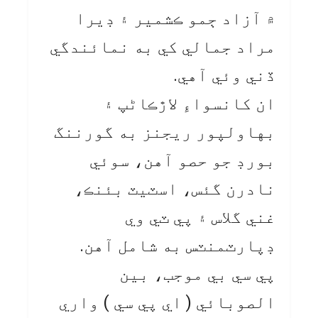
۾ آزاد ڄمو ڪشمير ۽ ڊيرا
مراد جمالي کي به نمائندگي
ڏني وئي آهي.
ان کانسواءِ لاڙڪاڻپ ۽
بهاولپور ريجنز به گورننگ
بورڊ جو حصو آهن، سوئي
نادرن گئس، اسٽيٽ بئنڪ،
غني گلاس ۽ پي ٽي وي
ڊپارٽمنٽس به شامل آهن.
پي سي بي موجب، بين
الصوبائي ( اي پي سي ) واري