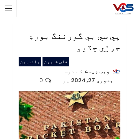
پي سي بي گورننگ بورڊ
جوڙي ڇڏيو
خاص خبرون
رانديون
ويب ڊيسڪ
کے ذریعہ
جنوری 27, 2024
پر
0