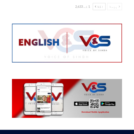
پچھلا
اگلا
1 کے 2,633