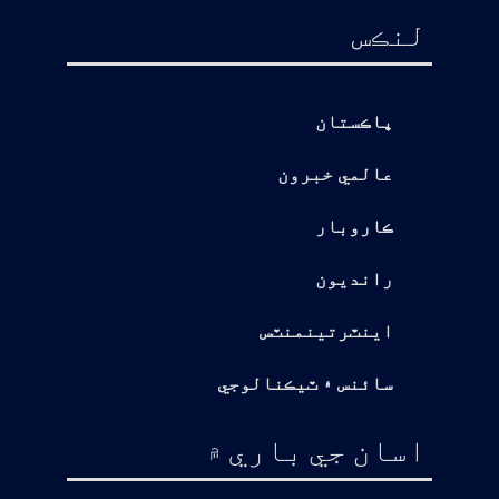
لنڪس
پاڪستان
عالمي خبرون
ڪاروبار
رانديون
اينٽرتينمنٽس
سائنس ۽ ٽيڪنالوجي
اسان جي باري ۾