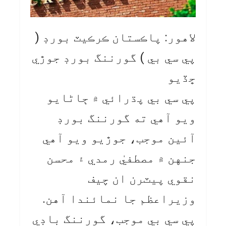
لاهور: پاڪستان ڪرڪيٽ بورڊ (
پي سي بي ) گورننگ بورڊ جوڙي
ڇڏيو
پي سي بي پڌرائي ۾ ڄاڻايو
ويو آهي ته گورننگ بورڊ
آئين موجب، جوڙيو ويو آهي
جنهن ۾ مصطفيٰ رمدي ۽ محسن
نقوي پيٽرن ان چيف
وزيراعظم جا نمائندا آهن.
پي سي بي موجب، گورننگ باڊي