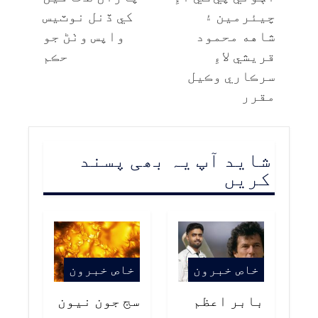
چيئرمين ۽
کي ڏنل نوٽيس
شاهه محمود
واپس وٺڻ جو
قريشي لاءِ
حڪم
سرڪاري وڪيل
مقرر
شاید آپ یہ بھی پسند
کریں
خاص خبرون
خاص خبرون
بابر اعظم
سج جون نيون