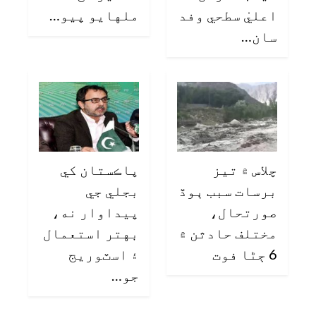
اعليٰ سطحي وفد
ملهايو پيو…
سان…
چلاس ۾ تيز
پاڪستان کي
برسات سبب ٻوڏ
بجلي جي
صورتحال،
پيداوار نه،
مختلف حادثن ۾
بهتر استعمال
6 ڄڻا فوت
۽ اسٽوريج
جو…