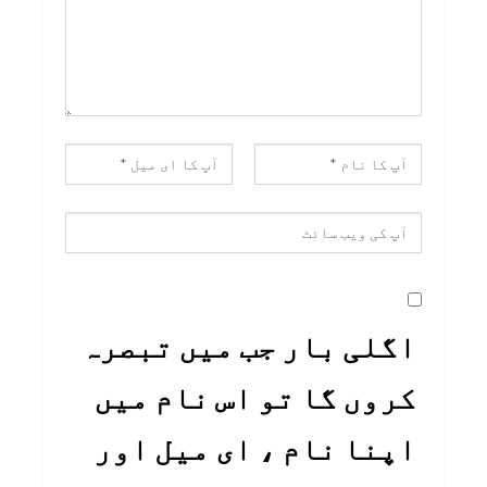
اگلی بار جب میں تبصرہ
کروں گا تو اس نام میں
اپنا نام ، ای میل اور