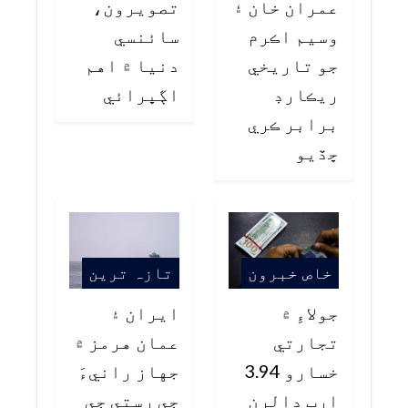
عمران خان ۽
تصويرون،
وسيم اڪرم
سائنسي
جو تاريخي
دنيا ۾ اهم
ريڪارڊ
اڳڀرائي
برابر ڪري
ڇڏيو
خاص خبرون
تازہ ترین
جولاءِ ۾
ايران ۽
تجارتي
عمان هرمز ۾
خسارو 3.94
جهاز رانيءَ
ارب ڊالرن
جي رستي جي