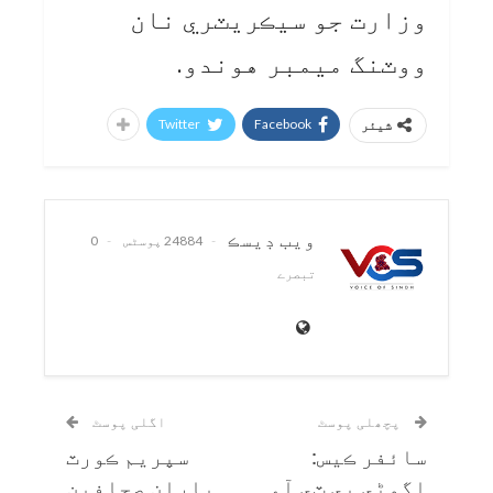
وزارت جو سيڪريٽري نان
ووٽنگ ميمبر هوندو.
Twitter
Facebook
شیئر
ويب ڊيسڪ
24884 پوسٹس
0
تبصرے
پچھلی پوسٹ
اگلی پوسٹ
سائفر ڪيس:
سپريم ڪورٽ
اڳوڻي پي ٽي آءِ
پاران صحافين