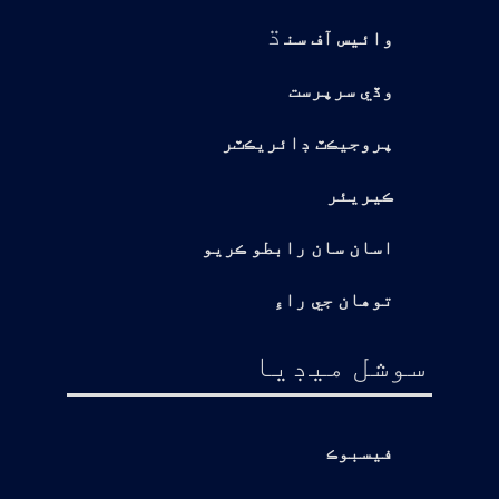
ڌ
وائيس آف سن
وڏي سرپرست
پروجيڪٽ ڊائريڪٽر
ڪيريئر
اسان سان رابطو ڪريو
توهان جي راءِ
سوشل ميڊيا
فيسبوڪ
يوٽيوب