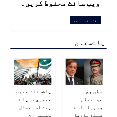
ویب سائٹ محفوظ کریں۔
پاڪستان
خطي جي
پاڪستان سميت
صورتحال:
سموري دنيا ۾
وزيراعظم ۽
يوم استحصال
فيلڊ مارشل
ڪشمير اڄ