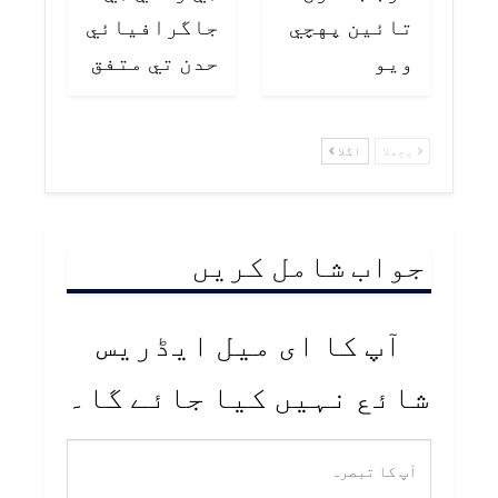
تائين پهچي
جاگرافيائي
ويو
حدن تي متفق
پچھلا
اگلا
جواب شامل کریں
آپ کا ای میل ایڈریس
شائع نہیں کیا جائے گا۔