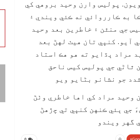
 ويون. پوليس وارن وحيد بروهي کي
ڪا به ڪارروائي نه ڪئي ويندي ۽
يس جي منٿن ۽ خاطرين بعد وحيد
 آيو. کنڀي تان هيٺ لهڻ بعد
 مراد ٻڌايو ته هو هڪ استاد
ن ٿاڻي جي پوليس کيس ناحق
شدد جو نشانو بڻايو ويو
 وحيد مراد کي اها خاطري وٺڻ
ءَ جي ٻئي ڪنهن کنڀي تي چڙهڻ
 گهر ويندو
Goog
0