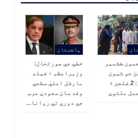
ان
پاڪستان
مون ڪشمير
خطي جي صورتحال:
 جو ٽيون
وزيراعظم ۽ فيلڊ
مرحلو: 2 ضلعن ۾
مارشل اعليٰ سطحي
مل ملتوي
وفد سان سعودي عرب
جي دوري تي روانا…