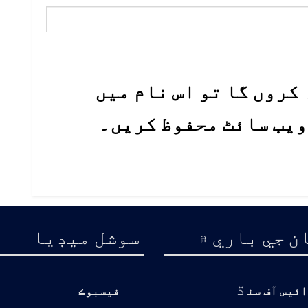
کروں گا تو اس نام میں
 ویب سائٹ محفوظ کریں۔
ن جي باري ۾
سوشل ميڊيا
ڌ
ائيس آف سن
فيسبوڪ