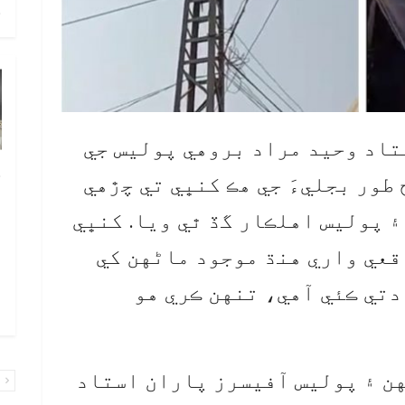
ح
تاد وحيد مراد بروهي پوليس جي
خ
طور بجليءَ جي هڪ کنڀي تي چڙهي
ص
۽ پوليس اهلڪار گڏ ٿي ويا. کنڀي
و
ف
قعي واري هنڌ موجود ماڻهن کي
ا
دتي ڪئي آهي، تنهن ڪري هو
و
ن ۽ پوليس آفيسرز پاران استاد
پ