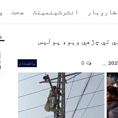
ڪاروبار
انٽرٽينمينٽ
صحت
و
پ
مُن
ي تي چڙهي ويو، پوليس
پر
0
پاڪستان
و
و
ع
ا
خ