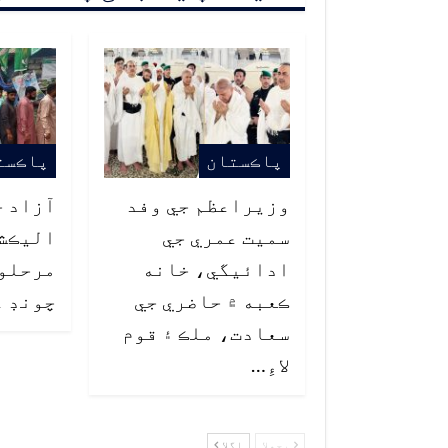
پاڪستان
پاڪست
وزيراعظم جي وفد
آزاد ج
سميت عمري جي
اليڪشن
ادائيگي، خانه
ڪعبه ۾ حاضري جي
چونڊ ع
سعادت، ملڪ ۽ قوم
لاءِ…
پچھلا
اگلا