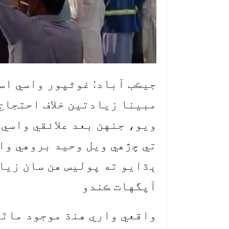
جيڪب آباد: غوثپور واسي اس
مبينا زيادتين خلاف احتجاج 
ويو، جنهن بعد علائقي واسي 
تي چڙهي ويل وحيد بروهي وا
ٻڌايو ته پوليس هن سان زيا
آپگهات ڪندو
واقعي واري هنڌ موجود ماڻه