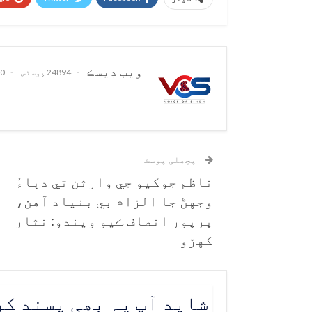
ويب ڊيسڪ
24894 پوسٹس
0 تبصرے
پچھلی پوسٹ
ناظم جوکيو جي وارثن تي دٻاءُ
وجهڻ جا الزام بي بنياد آهن،
ڀرپور انصاف ڪيو ويندو: نثار
کهڙو
شاید آپ یہ بھی پسند ک