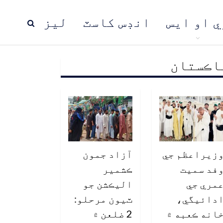
ي او ايس
انڊس کاسٽ
ليز
اڪستان
ڍ
پاڪستان
عالمي خبرون
زيراعظم جي
آزاد جمون
فد سميت
ڪشمير
مري جي
اليڪشن جو
دائيگي،
ٽيون مرحلو:
انه ڪعبه ۾
2 ضلعن ۾