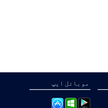
موبائل ايپ