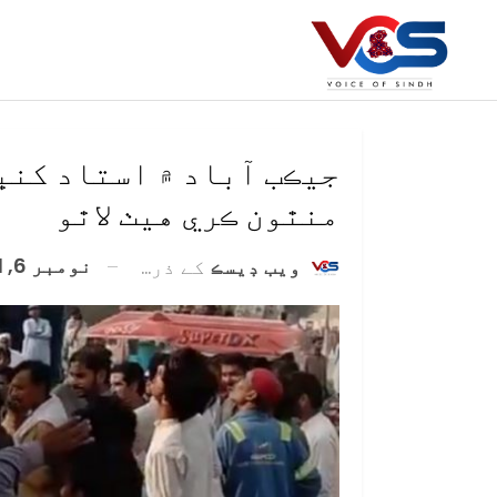
جيڪب آباد ۾ استاد کنڀ
منٿون ڪري هيٺ لاٿو
نومبر 6, 2021
ويب ڊيسڪ
کے ذریعہ