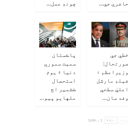
اضري جي…
چونڊ عمل…
طي جي
پاڪستان
ورتحال:
سميت سموري
زيراعظم ۽
دنيا ۾ يوم
يلڊ مارشل
استحصال
عليٰ سطحي
ڪشمير اڄ
فد سان…
ملهايو پيو…
چھلا
اگلا
1 کے 2,634