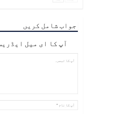
جواب شامل کریں
آپ کا ای میل ایڈریس