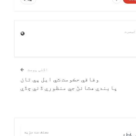
اگلی پوسٹ
وفاقي حڪومت ٽي ايل پي تان
پابندي هٽائڻ جي منظوري ڏئي ڇڏي
ریں
مصنف سے مزید