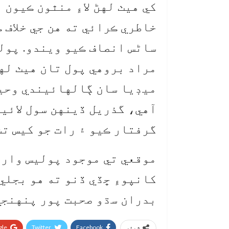
کي هيٺ لهڻ لاءِ منٿون ڪيون
خاطري ڪرائي ته هن جي خلاف 
ساڻس انصاف ڪيو ويندو. پول
مراد بروهي پول تان هيٺ لهي
ميڊيا سان ڳالهائيندي وحيد
آهي، گذريل ڏينهن سول لائي
گرفتار ڪيو ۽ رات جو کيس ت
موقعي تي موجود پوليس وارن
کانپوءِ ڇڏي ڏنو ته هو بجلي
بدران سڌو صحبت پور پنهنجي
le+
Twitter
Facebook
شیئر