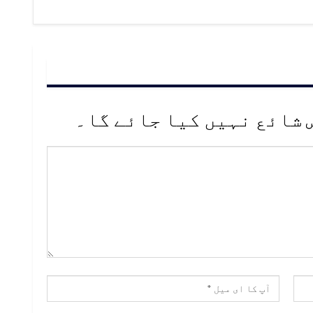
 شائع نہیں کیا جائے گا۔