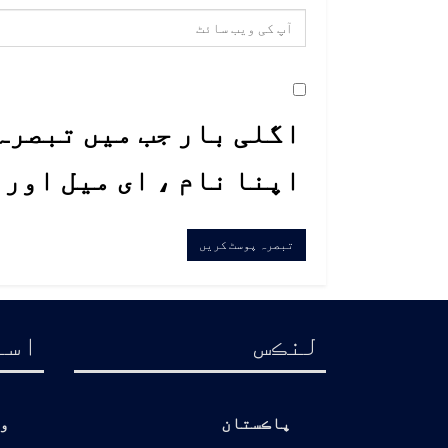
اگلی بار جب میں تبصرہ 
اپنا نام ، ای میل اور
لنڪس
اسا
پاڪستان
و