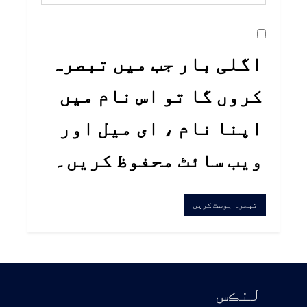
اگلی بار جب میں تبصرہ
کروں گا تو اس نام میں
اپنا نام ، ای میل اور
ویب سائٹ محفوظ کریں۔
لنڪس