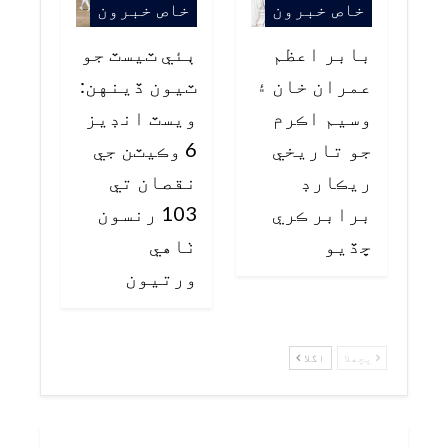
خاص خبرون
خاص خبرون
بابر اعظم
ٻئي ٽيسٽ جو
عمران خان ۽
ٽيون ڏينهن:
وسيم اڪرم
ويسٽ انڊيز
جو تاريخي
6 وڪيٽن جي
ريڪارڊ
نقصان تي
برابر ڪري
103 رنسون
ڇڏيو
ٺاهي
ورتيون
پچھلا
اگلا