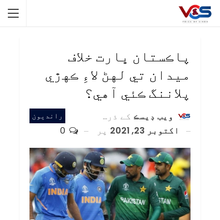
پاڪستان ڀارت خلاف
ميدان تي لهڻ لاءِ ڪهڙي
پلاننگ ڪئي آهي؟
ويب ڊيسڪ
کے ذریعہ
رانديون
اکتوبر 23, 2021
پر
0