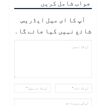
جواب شامل کریں
آپ کا ای میل ایڈریس
شائع نہیں کیا جائے گا۔