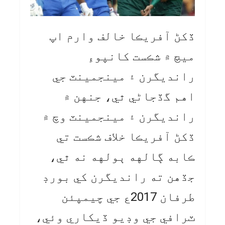
ڏکڻ آفريڪا خالف وارم اپ
ميچ ۾ شڪست کانپوءِ
رانديگرن ۽ مينجمينٽ جي
اهم گڏجاڻي ٿي، جنهن ۾
رانديگرن ۽ مينجمينٽ وچ ۾
ڏکڻ آفريڪا خلاف شڪست تي
ڪابه ڳالهه ٻولهه نه ٿي،
جڏهن ته رانديگرن کي بورڊ
طرفان 2017ع جي چيمپئن
ٽرافي جي وڊيو ڏيکاري وئي،