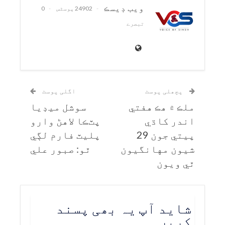
ويب ڊيسڪ
24902 پوسٹس
0
تبصرے
پچھلی پوسٹ
اگلی پوسٹ
ملڪ ۾ هڪ هفتي
سوشل ميڊيا
اندر کاڌي
پٽڪا لاهڻ وارو
پيتي جون 29
پليٽ فارم لڳي
شيون مهانگيون
ٿو: صبور علي
ٿي ويون
شاید آپ یہ بھی پسند
کریں