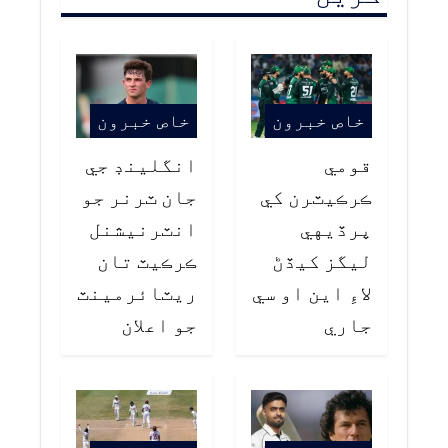
خاص خبرون
خاص خبرون
قومي
انگلينڊ جي
ڪرڪيٽرن کي
جان ٽرنر جو
پرڏيهي
انٽرنيشنل
ليگز کيڏڻ
ڪرڪيٽ تان
لاءِ اين او سي
ريٽائرمينٽ
جاري
جو اعلان