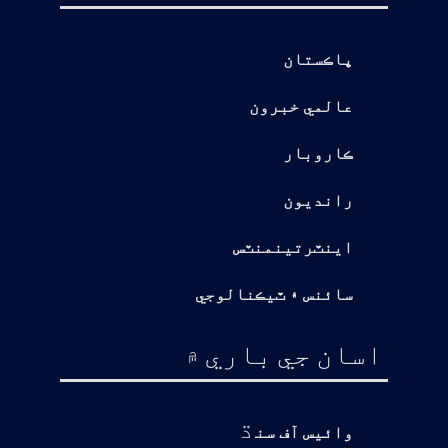
پاڪستان
عالمي خبرون
ڪاروبار
رانديون
اينٽرتينمنٽس
سائنس ۽ ٽيڪنالوجي
اسان جي باري ۾
ڌ
وائيس آف سن