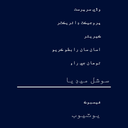
وڏي سرپرست
پروجيڪٽ ڊائريڪٽر
ڪيريئر
اسان سان رابطو ڪريو
توهان جي راءِ
سوشل ميڊيا
فيسبوڪ
يوٽيوب