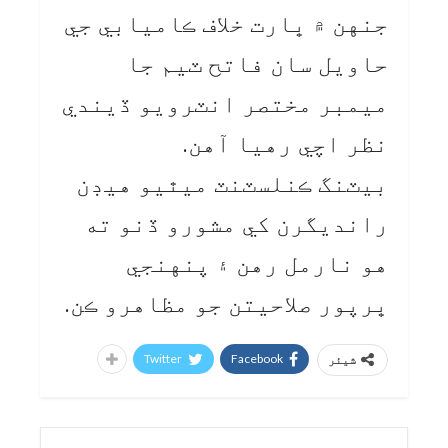
جنهن ۾ ڀارت خلاف ڪاميابي جي
حاويل سان فاتح ٽيم جا
ميمبر مختصر انٽرويو ڏيندي
نظر اچي رهيا آهن.
بيٽنگ ڪنلسٽنٽ ميٿيو هيڊن
رانديگرن کي مشورو ڏنو ته
هو نارمل رهن ۽ پنهنجي
ڀرپور صلاحيتن جو مظاهرو ڪن.
Twitter
Facebook
شیئر