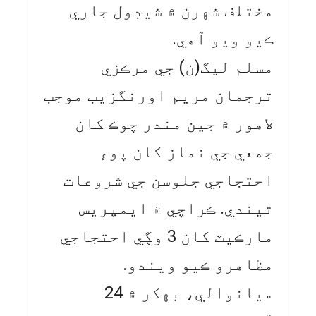
مختلف شهرن ۾ شيڊول جاري
ڪيو ويو آهي.
مسلم ليگ(ن) جي مرڪزي
ترجمان مريم اورنگزيب موجب
لاهور ۾ جين مندر چوڪ کان
جمعي جي نماز کان پوءِ
احتجاجي جلوسن جي شروعات
ٿيندي. ڪراچي ۾ ايمپريس
مارڪيٽ کان 3 وڳي احتجاجي
مظاهرو ڪيو ويندو.
ميانوالي، بهکر ۾ 24