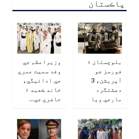
پاڪستان
بلوچستان ۾
وزيراعظم جي
فورسز جو
وفد سميت عمري
آپريشن، 3
جي ادائيگي،
دهشتگرد
خانه ڪعبه ۾
مارجي ويا
حاضري جي…