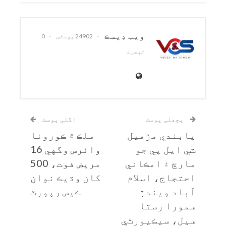
ويب ڊيسڪ
24902 پوسٹس
0
تبصرے
پچھلی پوسٹ
اگلی پوسٹ
پابندي مڙهيل
ملڪ ۾ ڪورونا
ٽي ايل پي جو
وائرس وگهي 16
مارچ ۽ امڪاني
مريض فوت، 500
احتجاج، اسلام
کان وڌيڪ نوان
آباد ويندڙ
ڪيس رپورٽ
سمورا رستا
سيل، سيڪيورٽي