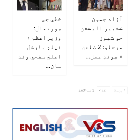
آزاد جمون
خطي جي
ڪشمير اليڪشن
صورتحال:
جو ٽيون
وزيراعظم ۽
مرحلو: 2 ضلعن
فيلڊ مارشل
۾ چونڊ عمل…
اعليٰ سطحي وفد
سان…
پچھلا
اگلا
1 کے 2,634