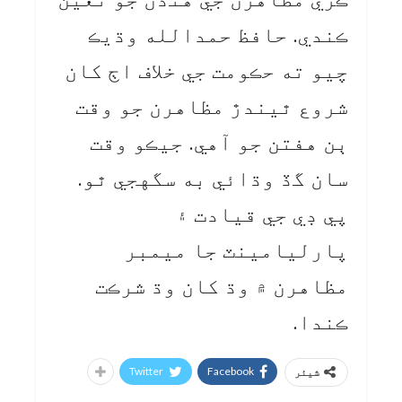
ڪندي. حافظ حمدالله وڌيڪ
چيو ته حڪومت جي خلاف اڄ کان
شروع ٿيندڙ مظاهرن جو وقت
ٻن هفتن جو آهي. جيڪو وقت
سان گڏ وڌائي به سگهجي ٿو.
پي ڊي جي قيادت ۽
پارليامينٽ جا ميمبر
مظاهرن ۾ وڌ کان وڌ شرڪت
ڪندا.
Twitter
Facebook
شیئر