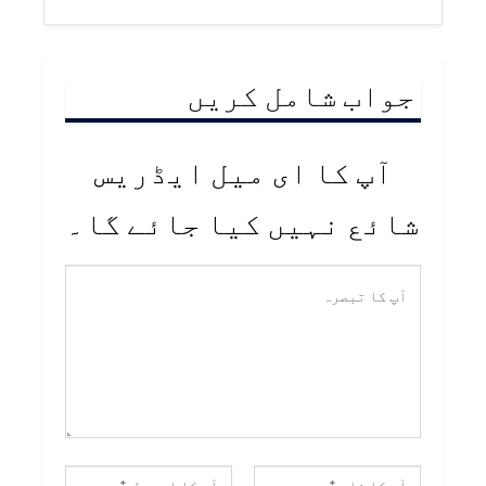
جواب شامل کریں
آپ کا ای میل ایڈریس
شائع نہیں کیا جائے گا۔