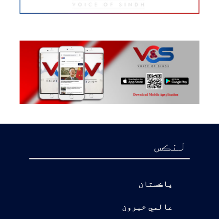
لنڪس
پاڪستان
عالمي خبرون