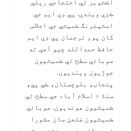
آڪٽوبر تي احتجاجي ريلي
ڪڍي ويندي. پي ڊي ايم جي
اسٽيئرنگ ڪميٽي جي اجلاس
کان پوءِ ترجمان پي ڊي ايم
حافظ حمدالله چيو آهي ته
صوبائي سطح تي ڪميٽيون
جوڙيون وينديون.
پنجاب، بلوچستان، ڪي پي،
سنڌ ۽ اسلام آباد جي سطح تي
ڪميٽيون هونديون. صوبائي
ڪميٽيون ضلعن سان مشورا
ڪري مظاهرن جي هنڌن جو تعين