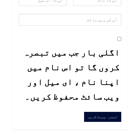
اگلی بار جب میں تبصرہ
کروں گا تو اس نام میں
اپنا نام ، ای میل اور
ویب سائٹ محفوظ کریں۔