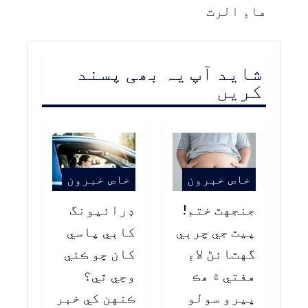
هاءِ الرٽ
شاید آپ یہ بھی پسند
کریں
خاص خبرون
خاص خبرون
جنجهٽ ختم!
ڊرائيونگ
پيٽ جي چرٻي
کاٻي پاسي
گهٽائڻ لاءِ
کان ڇو ڪئي
هفتي ۾ هڪ
وڃي ٿي؟
ڀيرو سولو
ڪنهن کي خبر