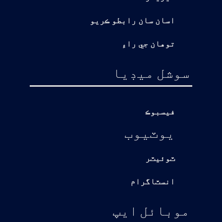
اسان سان رابطو ڪريو
توهان جي راءِ
سوشل ميڊيا
فيسبوڪ
يوٽيوب
ٽوئيٽر
انسٽاگرام
موبائل ايپ