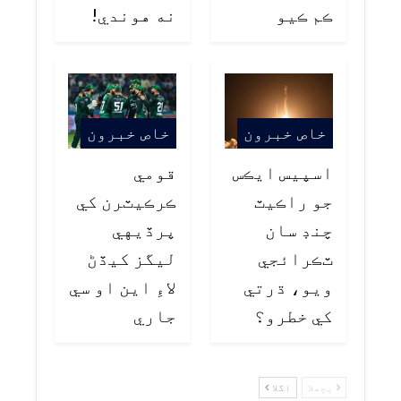
ڪم ڪيو
نه هوندي!
خاص خبرون
خاص خبرون
اسپيس ايڪس
قومي
جو راڪيٽ
ڪرڪيٽرن کي
چنڊ سان
پرڏيهي
ٽڪرائجي
ليگز کيڏڻ
ويو، ڌرتي
لاءِ اين او سي
کي خطرو؟
جاري
پچھلا
اگلا