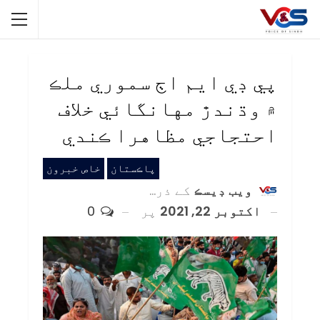
پي ڊي ايم اڄ سموري ملڪ
۾ وڌندڙ مهانگائي خلاف
احتجاجي مظاهرا ڪندي
پاڪستان
خاص خبرون
ويب ڊيسڪ
کے ذریعہ
اکتوبر 22, 2021
پر
0