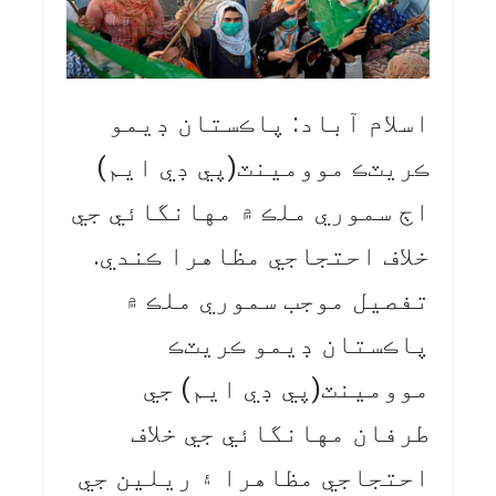
اسلام آباد: پاڪستان ڊيمو
ڪريٽڪ موومينٽ(پي ڊي ايم)
اڄ سموري ملڪ ۾ مهانگائي جي
خلاف احتجاجي مظاهرا ڪندي.
تفصيل موجب سموري ملڪ ۾
پاڪستان ڊيمو ڪريٽڪ
موومينٽ(پي ڊي ايم) جي
طرفان مهانگائي جي خلاف
احتجاجي مظاهرا ۽ ريلين جي