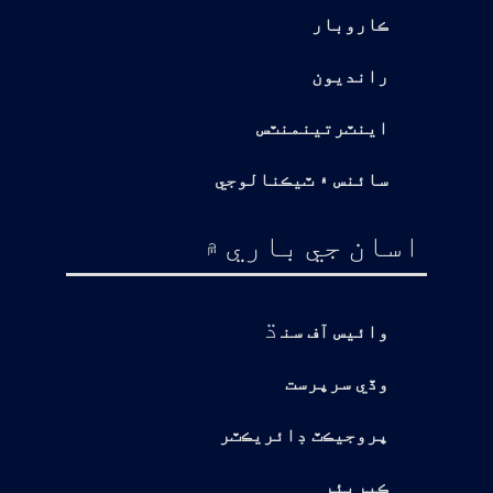
ڪاروبار
رانديون
اينٽرتينمنٽس
سائنس ۽ ٽيڪنالوجي
اسان جي باري ۾
ڌ
وائيس آف سن
وڏي سرپرست
پروجيڪٽ ڊائريڪٽر
ڪيريئر