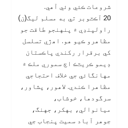
شروعات ڪئي وئي آهي.
20 آڪٽوبر تي به مسلم ليگ(ن)
راولپنڊي ۾ پنهنجو طاقت جو
مظاهرو ڪيو هو. اهڙي تسلسل
کي برقرار رکندي پاڪستان
ڊيمو ڪريٽڪ اڄ سموري ملڪ ۾
مهانگائي جي خلاف احتجاجي
مظاهرا ڪندي. لاهور، پشاور،
سرگودها، خوشاب،
ميانوالي، بهکر، جهنگ،
جوهر آباد سميت پنجاب جي