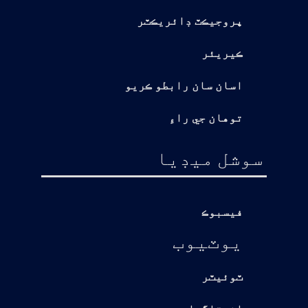
پروجيڪٽ ڊائريڪٽر
ڪيريئر
اسان سان رابطو ڪريو
توهان جي راءِ
سوشل ميڊيا
فيسبوڪ
يوٽيوب
ٽوئيٽر