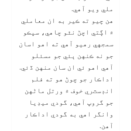
ملي ويو آهي.
هن چيو ته ڪير به ان معاملي
۾ اڳتي اچڻ نٿو چاهي، سڀڪو
سمجهي رهيو آهي ته اهو اسان
جو نه ڪنهن ٻئي جو مسئلو
آهي اهو ئي ان سان منهن ڏئي.
اداڪار جو چوڻ هو ته فلم
انڊسٽري خوف ۾ ورتل ماڻهن
جو گروپ آهي، گودي ميڊيا
وانگر اهي به گودي اداڪار
آهن.