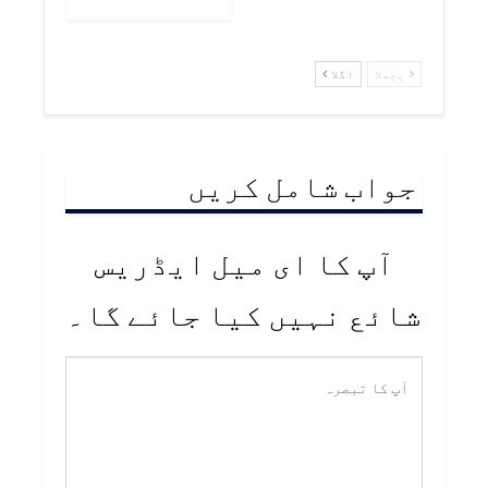
پچھلا
اگلا
جواب شامل کریں
آپ کا ای میل ایڈریس
شائع نہیں کیا جائے گا۔