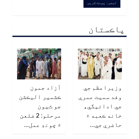
پاڪستان
وزيراعظم جي
آزاد جمون
وفد سميت عمري
ڪشمير اليڪشن
جي ادائيگي،
جو ٽيون
خانه ڪعبه ۾
مرحلو: 2 ضلعن
حاضري جي…
۾ چونڊ عمل…