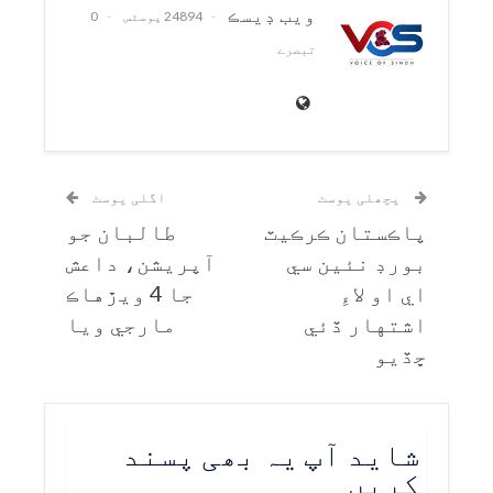
ويب ڊيسڪ
24894 پوسٹس
0
تبصرے
پچھلی پوسٹ
اگلی پوسٹ
پاڪستان ڪرڪيٽ
طالبان جو
بورڊ نئين سي
آپريشن، داعش
اي او لاءِ
جا 4 ويڙهاڪ
اشتهار ڏئي
مارجي ويا
ڇڏيو
شاید آپ یہ بھی پسند
کریں