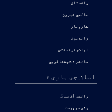
پاڪستان
عالمي خبرون
ڪاروبار
رانديون
اينٽرتينمنٽس
سائنس ۽ ٽيڪنالوجي
اسان جي باري ۾
ڌ
وائيس آف سن
وڏي سرپرست