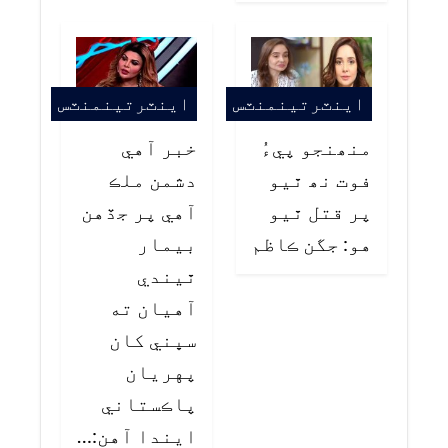
اينٽرتينمنٽس
اينٽرتينمنٽس
منھنجو پيءُ
خبر آهي
فوت نھ ٿيو
دشمن ملڪ
پر قتل ٿيو
آهي پر جڏهن
هو: جگن ڪاظم
بيمار
ٿيندي
آهيان ته
سڀني کان
پهريان
پاڪستاني
ايندا آهن:…