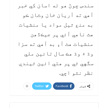
سندس چوڻ هو ته اسان کي خبر
آهي ته آريان خان وٽان ڪو
به منع ٿيل مواد يا منشيات
هٿ ناهي آئي پر جيڪڏهن
منشيات هٿ آءِ به آهي ته سزا
وڌ ۾ وڌ هڪ سال تائين ملي
سگهي ٿي پر هتي ائين ٿيندي
نظر نٿو اچي.
Twitter
Facebook
شیئر