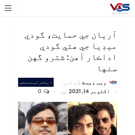
آريان جي حمايت، گودي
ميڊيا جي هتي گودي
اداڪار آهن: شترو گهن
سنها
ويب ڊيسڪ
کے ذریعہ
اينٽرتينمنٽس
اکتوبر 14, 2021
پر
0