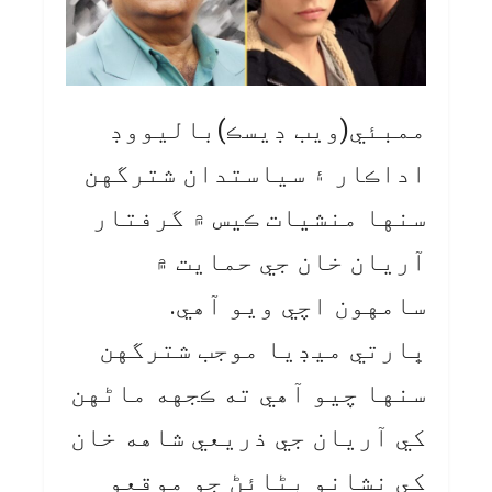
ممبئي(ويب ڊيسڪ)باليووڊ
اداڪار ۽ سياستدان شترگهن
سنها منشيات ڪيس ۾ گرفتار
آريان خان جي حمايت ۾
سامهون اچي ويو آهي.
ڀارتي ميڊيا موجب شترگهن
سنها چيو آهي ته ڪجهه ماڻهن
کي آريان جي ذريعي شاهه خان
کي نشانو بڻائڻ جو موقعو