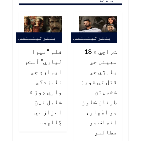
اينٽرتينمنٽس
اينٽرتينمنٽس
ڪراچي ۾ 18
فلم "ميرا
مهينن جي
لياري” آسڪر
ٻارڙي جي
ايوارڊ جي
قتل تي شوبز
نامزدگي
شخصيتن
واري ڊوڙ ۾
طرفان ڪاوڙ
شامل ٿيڻ
جو اظهار،
اعزاز جي
انصاف جو
ڳالهه…
مطالبو