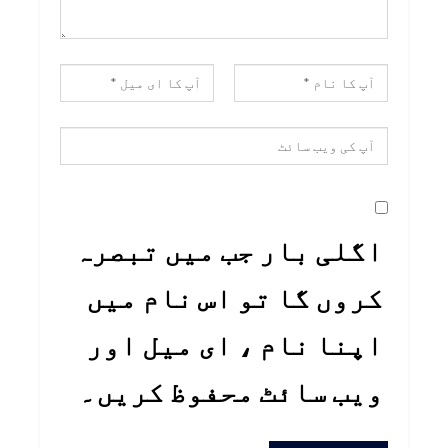
اگلی بار جب میں تبصرہ
کروں گا تو اس نام میں
اپنا نام ، ای میل اور
ویب سائٹ محفوظ کریں۔