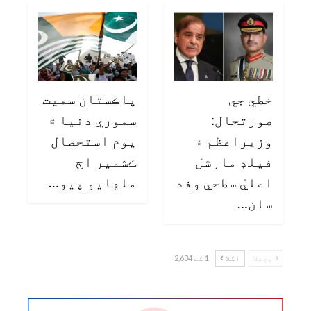
خطي جي
پاڪستان سميت
صورتحال:
سموري دنيا ۾
وزيراعظم ۽
يوم استحصال
فيلڊ مارشل
ڪشمير اڄ
اعليٰ سطحي وفد
ملهايو پيو…
سان…
پچھلا
اگلا
1 کے 2,634