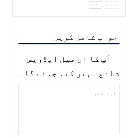
پچھلا
اگلا
جواب شامل کریں
آپ کا ای میل ایڈریس
شائع نہیں کیا جائے گا۔