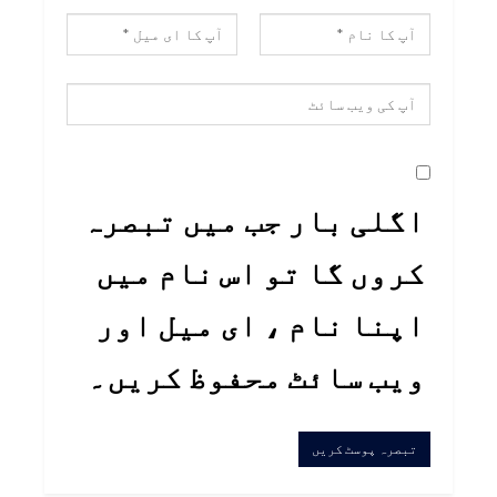
اگلی بار جب میں تبصرہ
کروں گا تو اس نام میں
اپنا نام ، ای میل اور
ویب سائٹ محفوظ کریں۔