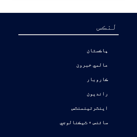
لنڪس
پاڪستان
عالمي خبرون
ڪاروبار
رانديون
اينٽرتينمنٽس
سائنس ۽ ٽيڪنالوجي