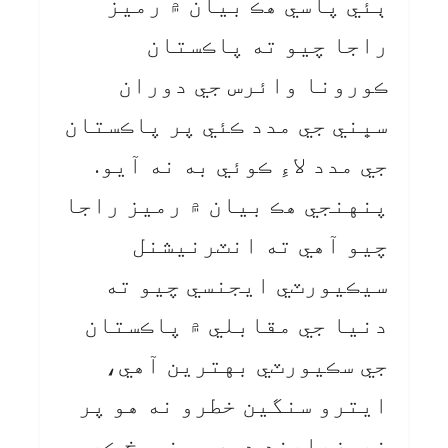
ٻئي پاسي هڪ بيان ۾ رميز
راجا چيو ته پاڪستان
ڪورونا وائرس جي دوران
سڀني جي مدد ڪئي پر پاڪستان
جي مدد لاءِ ڪوئي به نه آيو.
پنهنجي هڪ بيان ۾ رميز راجا
چيو آهي ته انٽرنيشنل
سيڪيورٽي ايجنسي چيو ته
دنيا جي مقابلي ۾ پاڪستان
جي سڪيورٽي بهترين آهي،
ايترو سنگين خطرو نه هو پر
نيوزيلينڊ دورو منسوخ ڪيو،