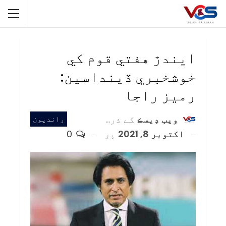
ايندڙ هفتي قوم کي
خوشخبري ڏينداسين:
رميز راجا
ويب ڊيسڪ
کے ذریعہ
رانديون
اکتوبر 8, 2021
پر
0