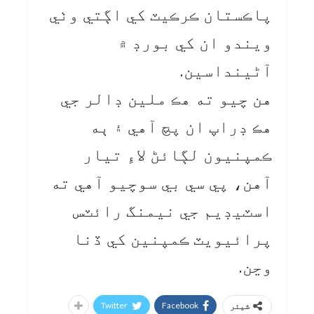
پاڪستان ڪرڪيٽ کي اڳتي وٺي
ويندو ان کي بورڊ ۾
آڻينداسين.
هن چيو ته هڪ ملين ڊالر جي
هڪ ڊراپ ان پچ آهي ۽ ٻه
ڪمپنيون لڳائڻ لاءِ تيار
آهن، پي سي بي سوچيو آهي ته
اسٽيڊيم جي نيمنگ رائٽس
پرائيويٽ ڪمپنين کي ڏنا
وڃن.
Twitter
Facebook
شیئر