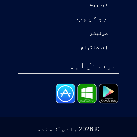
فيسبوڪ
يوٽيوب
ٽوئيٽر
انسٽاگرام
موبائل ايپ
© 2026 وائس آف سندھ