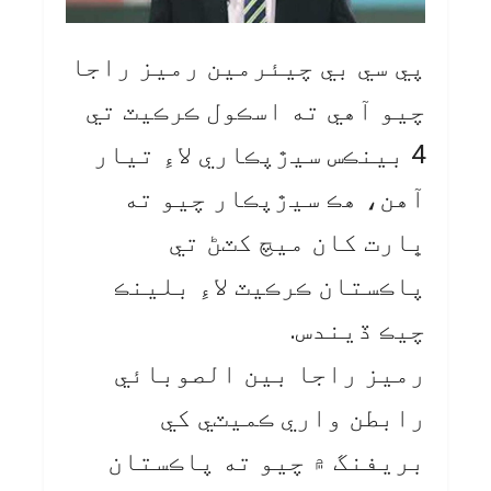
پي سي بي چيئرمين رميز راجا
چيو آهي ته اسڪول ڪرڪيٽ تي
4 بينڪس سيڙپڪاري لاءِ تيار
آهن، هڪ سيڙپڪار چيو ته
ڀارت کان ميچ کٽڻ تي
پاڪستان ڪرڪيٽ لاءِ بلينڪ
چيڪ ڏيندس.
رميز راجا بين الصوبائي
رابطن واري ڪميٽي کي
بريفنگ ۾ چيو ته پاڪستان