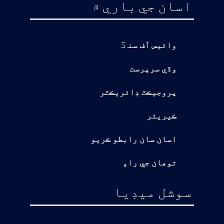
اسان جي باري ۾
ڌ
وائيس آف سن
وڏي سرپرست
پروجيڪٽ ڊائريڪٽر
ڪيريئر
اسان سان رابطو ڪريو
توهان جي راءِ
سوشل ميڊيا