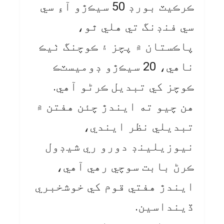
ڪرڪيٽ بورڊ 50 سيڪڙو آءِ سي
سي فنڊنگ تي هلي ٿو،
پاڪستان ۾ پچز ۽ ڪوچنگ ٺيڪ
ناهي، 20 سيڪڙو ڊوميسٽڪ
ڪوچز کي تبديل ڪرڻو آهي.
هن چيو ته ايندڙ چئن هفتن ۾
تبديلي نظر ايندي،
نيوزيلينڊ دورو ري شيڊول
ڪرڻ بابت سوچي رهي آهي،
ايندڙ هفتي قوم کي خوشخبري
ڏينداسين.