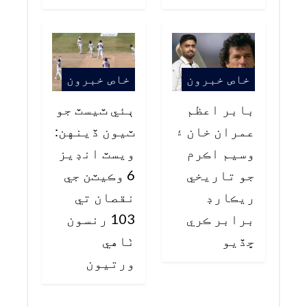
خاص خبرون
خاص خبرون
بابر اعظم
ٻئي ٽيسٽ جو
عمران خان ۽
ٽيون ڏينهن:
وسيم اڪرم
ويسٽ انڊيز
جو تاريخي
6 وڪيٽن جي
ريڪارڊ
نقصان تي
برابر ڪري
103 رنسون
ڇڏيو
ٺاهي
ورتيون