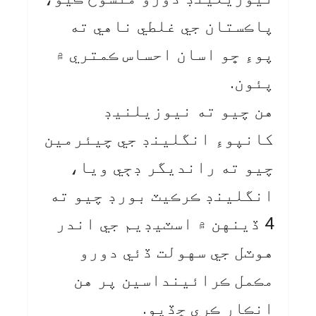
پاڪستان جي غلطي ناهي ته
پوءِ ڇو اسان احساس ڪمتري ۾
پئون.
هن چيو ته نيوزيلنيڊ
کانپوءِ انگلينڊ جي چيئرمين
چيو ته رانديگر ڊڄي ويا،
انگلينڊ ڪرڪيٽ بورڊ چيو ته
4 ڏينهن ۾ اسٽيڊيم جي اندر
هوٽل جي سهولت ڏئي دورو
مڪمل ڪرائينداسين پر هن
انڪار ڪري ڇڏيو.