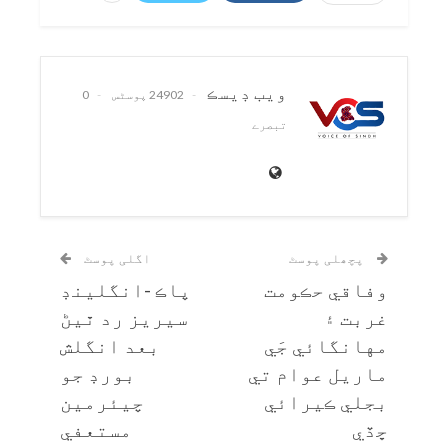
ويب ڊيسڪ
24902 پوسٹس
0
تبصرے
پچھلی پوسٹ
اگلی پوسٹ
وفاقي حڪومت
پاڪ -انگلينڊ
غربت ۽
سيريز رد ٿيڻ
مهانگائي جَي
بعد انگلش
ماريل عوام تي
بورڊ جو
بجلي ڪيرائي
چيئرمين
ڇڏي
مستعفي