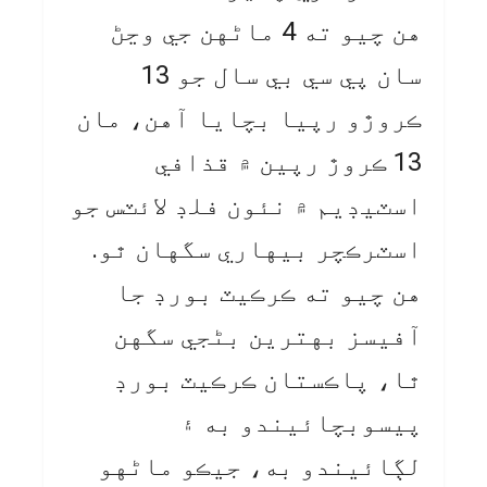
هن چيو ته 4 ماڻهن جي وڃڻ
سان پي سي بي سال جو 13
ڪروڙو رپيا بچايا آهن، مان
13 ڪروڙ رپين ۾ قذافي
اسٽيڊيم ۾ نئون فلڊ لائٽس جو
اسٽرڪچر بيهاري سگهان ٿو.
هن چيو ته ڪرڪيٽ بورڊ جا
آفيسز بهترين بڻجي سگهن
ٿا، پاڪستان ڪرڪيٽ بورڊ
پيسوبچائيندو به ۽
لڳائيندو به، جيڪو ماڻهو