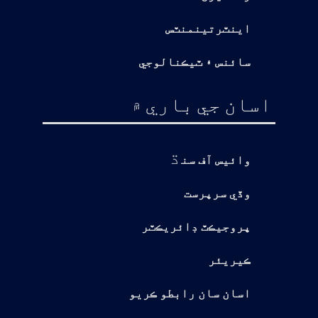
اينٽرتينمنٽس
سائنس ۽ ٽيڪنالوجي
اسان جي باري ۾
ڌ
وائيس آف سن
وڏي سرپرست
پروجيڪٽ ڊائريڪٽر
ڪيريئر
اسان سان رابطو ڪريو