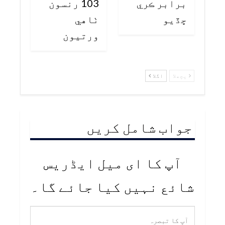
برابر ڪري
103 رنسون
ڇڏيو
ٺاهي
ورتيون
پچھلا
اگلا
جواب شامل کریں
آپ کا ای میل ایڈریس
شائع نہیں کیا جائے گا۔