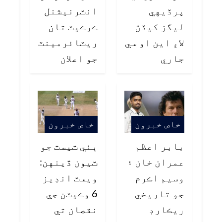
پرڏيهي
انٽرنيشنل
ليگز کيڏڻ
ڪرڪيٽ تان
لاءِ اين او سي
ريٽائرمينٽ
جاري
جو اعلان
خاص خبرون
خاص خبرون
بابر اعظم
ٻئي ٽيسٽ جو
عمران خان ۽
ٽيون ڏينهن:
وسيم اڪرم
ويسٽ انڊيز
جو تاريخي
6 وڪيٽن جي
ريڪارڊ
نقصان تي