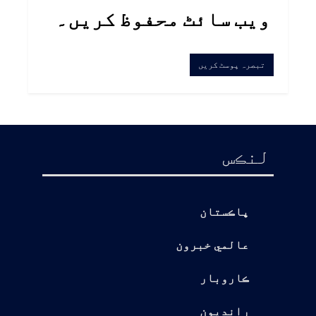
ویب سائٹ محفوظ کریں۔
لنڪس
پاڪستان
عالمي خبرون
ڪاروبار
رانديون