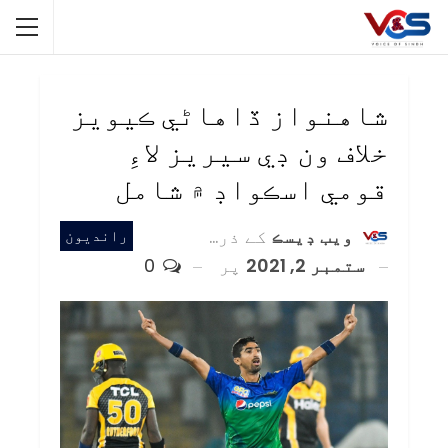
شاهنواز ڏاهاڻي ڪيويز
خلاف ون ڊي سيريز لاءِ
قومي اسڪواڊ ۾ شامل
ويب ڊيسڪ
کے ذریعہ
رانديون
ستمبر 2, 2021
پر
0