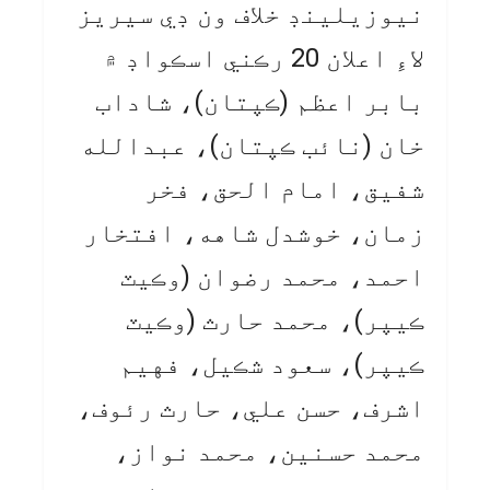
نيوزيلينڊ خلاف ون ڊي سيريز
لاءِ اعلان 20 رڪني اسڪواڊ ۾
بابر اعظم (ڪپتان)، شاداب
خان (نائب ڪپتان)، عبدالله
شفيق، امام الحق، فخر
زمان، خوشدل شاهه، افتخار
احمد، محمد رضوان (وڪيٽ
ڪيپر)، محمد حارث (وڪيٽ
ڪيپر)، سعود شڪيل، فهيم
اشرف، حسن علي، حارث رئوف،
محمد حسنين، محمد نواز،