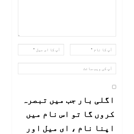
اگلی بار جب میں تبصرہ
کروں گا تو اس نام میں
اپنا نام ، ای میل اور