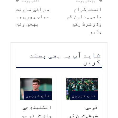
پچھلی پوسٹ
اگلی پوسٹ
انسٽاگرام
…راکي ساونت
واهپيدارن لاءِ
حجاب پهري جم
وڏو شرط رکي
پهچي وئي
ڇڏيو
شاید آپ یہ بھی پسند
کریں
خاص خبرون
خاص خبرون
قومي
انگلينڊ جي
ڪرڪيٽرن کي
جان ٽرنر جو