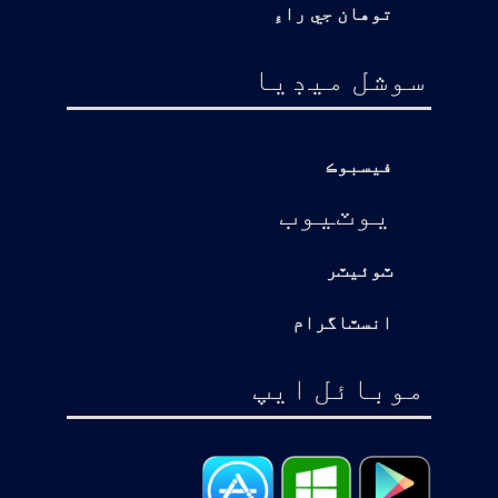
توهان جي راءِ
سوشل ميڊيا
فيسبوڪ
يوٽيوب
ٽوئيٽر
انسٽاگرام
موبائل ايپ