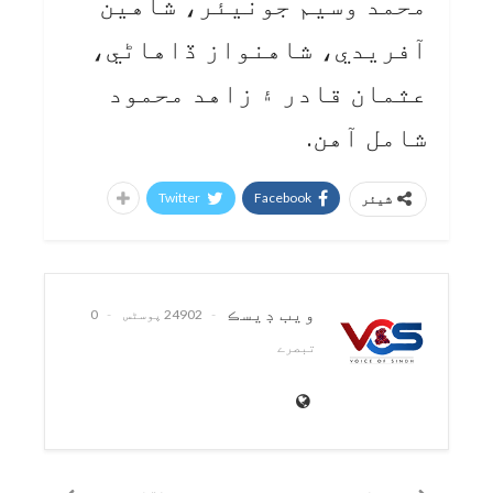
محمد وسيم جونيئر، شاهين
آفريدي، شاهنواز ڏاهاڻي،
عثمان قادر ۽ زاهد محمود
شامل آهن.
Twitter
Facebook
شیئر
ويب ڊيسڪ
24902 پوسٹس
0
تبصرے