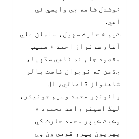
خوشدل شاهه جي واپسي ٿي
آهي.
ٽيم ۾ حارث سهيل، سلمان علي
آغا، سرفراز احمد ۽ صهيب
مقصود جاءِ نه ٺاهي سگهيا،
جڏهن ته نوجوان فاسٽ بالر
شاهنواز ڏاهاڻي، آل
رائونڊر محمد وسيم جونيئر،
ليگ اسپنر زاهد محمود ۽
وڪيٽ ڪيپر محمد حارث کي
پهريون ڀيرو قومي ون ڊي