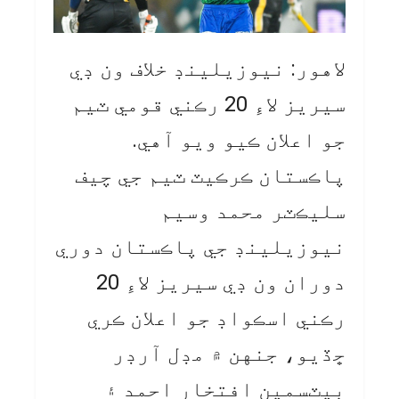
لاهور: نيوزيلينڊ خلاف ون ڊي
سيريز لاءِ 20 رڪني قومي ٽيم
جو اعلان ڪيو ويو آهي.
پاڪستان ڪرڪيٽ ٽيم جي چيف
سليڪٽر محمد وسيم
نيوزيلينڊ جي پاڪستان دوري
دوران ون ڊي سيريز لاءِ 20
رڪني اسڪواڊ جو اعلان ڪري
ڇڏيو، جنهن ۾ مڊل آرڊر
بيٽسمين افتخار احمد ۽