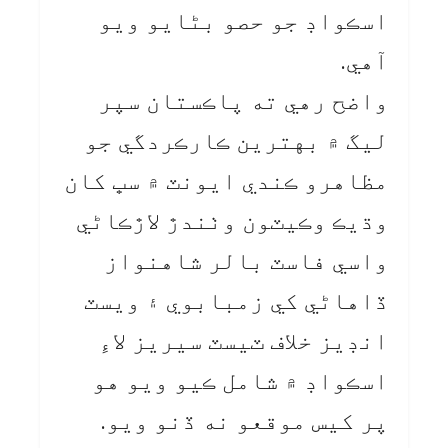
اسڪواڊ جو حصو بڻايو ويو
آهي.
واضح رهي ته پاڪستان سپر
ليگ ۾ بهترين ڪارڪردگي جو
مظاهرو ڪندي ايونٽ ۾ سڀ کان
وڌيڪ وڪيٽون وٺندڙ لاڙڪاڻي
واسي فاسٽ بالر شاهنواز
ڏاهاڻي کي زمبابوي ۽ ويسٽ
انڊيز خلاف ٽيسٽ سيريز لاءِ
اسڪواڊ ۾ شامل ڪيو ويو هو
پر کيس موقعو نه ڏنو ويو.