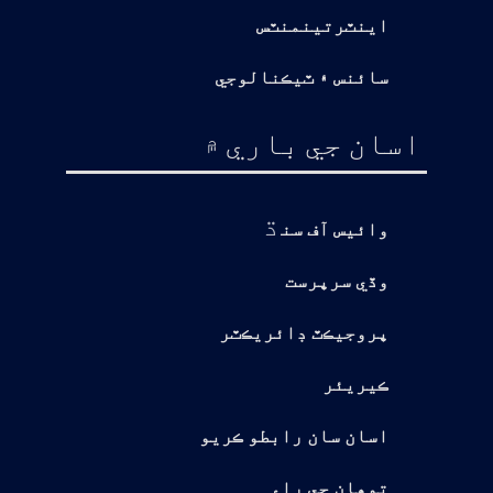
اينٽرتينمنٽس
سائنس ۽ ٽيڪنالوجي
اسان جي باري ۾
ڌ
وائيس آف سن
وڏي سرپرست
پروجيڪٽ ڊائريڪٽر
ڪيريئر
اسان سان رابطو ڪريو
توهان جي راءِ