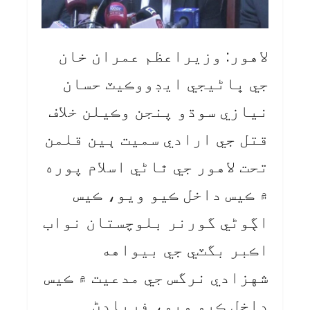
لاهور: وزيراعظم عمران خان
جي ڀاڻيجي ايڊووڪيٽ حسان
نيازي سوڌو پنجن وڪيلن خلاف
قتل جي ارادي سميت ٻين قلمن
تحت لاهور جي ٿاڻي اسلام پوره
۾ ڪيس داخل ڪيو ويو، ڪيس
اڳوڻي گورنر بلوچستان نواب
اڪبر بگٽي جي بيواهه
شهزادي نرگس جي مدعيت ۾ ڪيس
داخل ڪيو ويو، فريادڻ