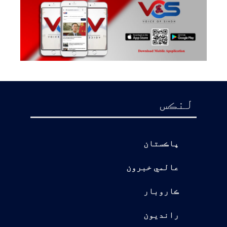
لنڪس
پاڪستان
عالمي خبرون
ڪاروبار
رانديون