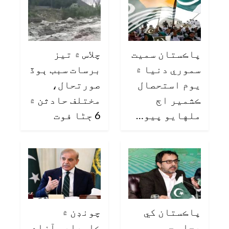
پاڪستان سميت
چلاس ۾ تيز
سموري دنيا ۾
برسات سبب ٻوڏ
يوم استحصال
صورتحال،
ڪشمير اڄ
مختلف حادثن ۾
ملهايو پيو…
6 ڄڻا فوت
پاڪستان کي
چونڊن ۾
بجلي جي
ڪاميابي آزاد