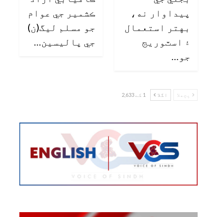
پيداوار نه،
ڪشمير جي عوام
بهتر استعمال
جو مسلم ليگ(ن)
۽ اسٽوريج
جي پاليسين…
جو…
پچھلا
اگلا
1 کے 2,633