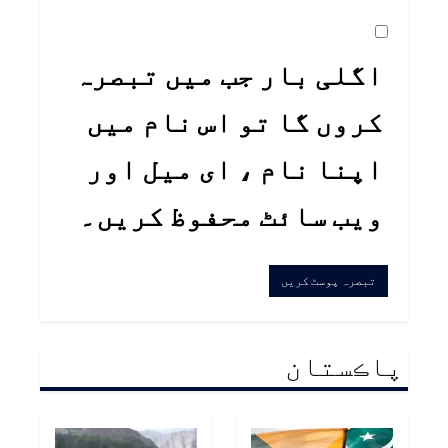
اگلی بار جب میں تبصرہ
کروں گا تو اس نام میں
اپنا نام ، ای میل اور
ویب سائٹ محفوظ کریں۔
پاڪستان