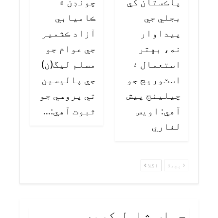
پاڪستان کي
چونڊن ۾
بجلي جي
ڪاميابي
پيداوار
آزاد ڪشمير
نه، بهتر
جي عوام جو
استعمال ۽
مسلم ليگ(ن)
اسٽوريج جو
جي پاليسين
چيلينج پيش
تي ڀروسي جو
آهي: اويس
ثبوت آهي:…
لغاري
پچھلا
اگلا
جواب شامل کریں