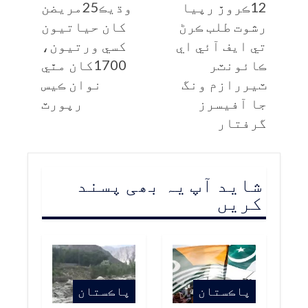
12ڪروڙ رپيا
وڌيڪ25مريضن
رشوت طلب ڪرڻ
کان حياتيون
تي ايف آئي اي
کسي ورتيون،
ڪائونٽر
1700کان مٿي
ٽيررازم ونگ
نوان ڪيس
جا آفيسرز
رپورٽ
گرفتار
شاید آپ یہ بھی پسند
کریں
پاڪستان
پاڪستان