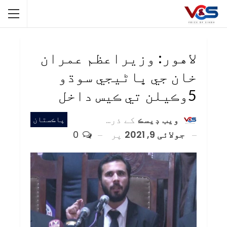
لاهور: وزيراعظم عمران
خان جي ڀاڻيجي سوڌو
5وڪيلن تي ڪيس داخل
ويب ڊيسڪ
کے ذریعہ
پاڪستان
جولائی 9, 2021
پر
0