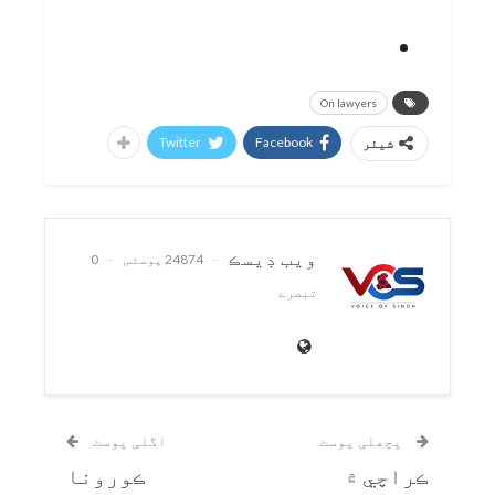
On lawyers
Twitter
Facebook
شیئر
ويب ڊيسڪ
24874 پوسٹس
0
تبصرے
پچھلی پوسٹ
اگلی پوسٹ
ڪراچي ۾
ڪورونا