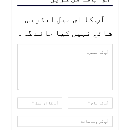
آپ کا ای میل ایڈریس
شائع نہیں کیا جائے گا۔