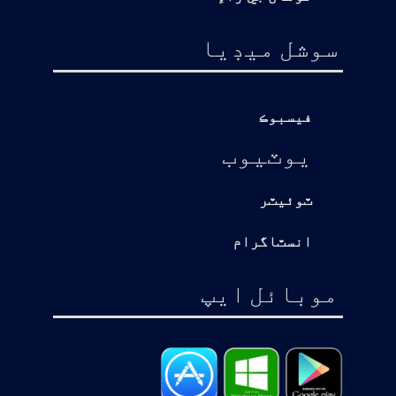
سوشل ميڊيا
فيسبوڪ
يوٽيوب
ٽوئيٽر
انسٽاگرام
موبائل ايپ