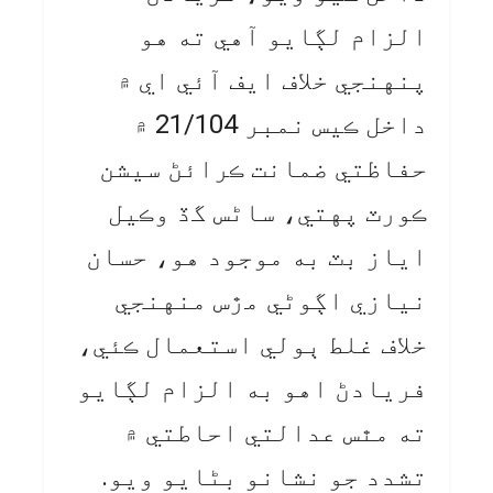
الزام لڳايو آهي ته هو
پنهنجي خلاف ايف آئي اي ۾
داخل ڪيس نمبر 21/104 ۾
حفاظتي ضمانت ڪرائڻ سيشن
ڪورٽ پهتي، ساڻس گڏ وڪيل
اياز بٽ به موجود هو، حسان
نيازي اڳوڻي مڙس منهنجي
خلاف غلط ٻولي استعمال ڪئي،
فريادڻ اهو به الزام لڳايو
ته مٿس عدالتي احاطتي ۾
تشدد جو نشانو بڻايو ويو.