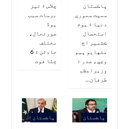
پاڪستان
چلاس ۾ تيز
سميت سموري
برسات سبب
دنيا ۾ يوم
ٻوڏ
استحصال
صورتحال،
ڪشمير اڄ
مختلف
ملهايو پيو
حادثن ۾ 6
وڃي، صدر ۽
ڄڻا فوت
وزيراعظم
طرفان…
پاڪستان
پاڪستان