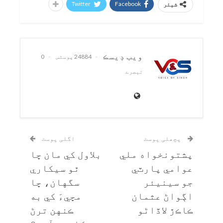
Twitter
Facebook
شیئر
ويب ڊيسڪ
24884 پوسٹس
0
تبصرے
پچھلی پوسٹ
اگلی پوسٹ
پشتونخواه ملي
بلاول کي مان ڇا
عوامي پارٽي
ٿو سيکاري
جو سينيئر
سگهان، ڇا
اڳواڻ عثمان
مڇيءَ کي به
ڪاڪڙ لاڏاڻو
ڪنهن ترڻ