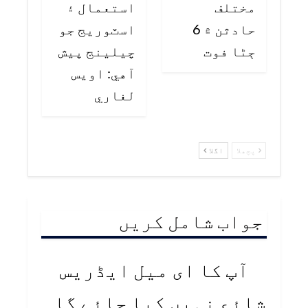
مختلف
استعمال ۽
حادثن ۾ 6
اسٽوريج جو
ڄڻا فوت
چيلينج پيش
آهي: اويس
لغاري
پچھلا
اگلا
جواب شامل کریں
آپ کا ای میل ایڈریس
شائع نہیں کیا جائے گا۔