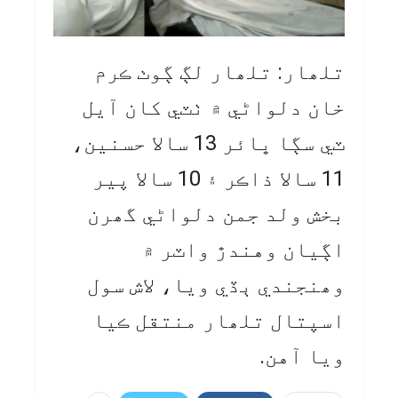
تلھار: تلھار لڳ ڳوٺ ڪرم
خان دلواڻي ۾ ٺٽي کان آيل
ٽي سڳا ڀائر 13 سالا حسنين،
11 سالا ذاڪر ۽ 10 سالا پير
بخش ولد جمن دلواڻي گھرن
اڳيان وهندڙ واٽر ۾
وھنجندي ٻڏي ويا، لاش سول
اسپتال تلھار منتقل ڪيا
ويا آهن.