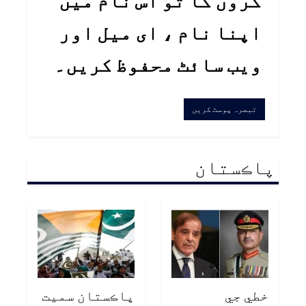
کروں گا تو اس نام میں
اپنا نام ، ای میل اور
ویب سائٹ محفوظ کریں۔
پاڪستان
خطي جي
پاڪستان سميت