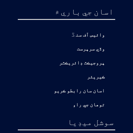
اسان جي باري ۾
ڌ
وائيس آف سن
وڏي سرپرست
پروجيڪٽ ڊائريڪٽر
ڪيريئر
اسان سان رابطو ڪريو
توهان جي راءِ
سوشل ميڊيا