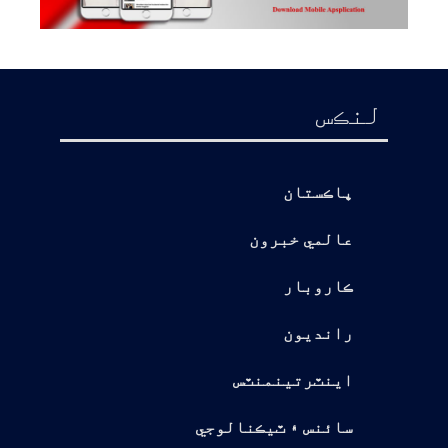
لنڪس
پاڪستان
عالمي خبرون
ڪاروبار
رانديون
اينٽرتينمنٽس
سائنس ۽ ٽيڪنالوجي