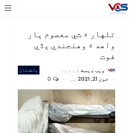
تلهار ۾ ٽي معصوم ٻار
واهه ۾ وهنجندي ٻڏي
فوت
ويب ڊيسڪ
کے ذریعہ
پاڪستان
جون 21, 2021
پر
0