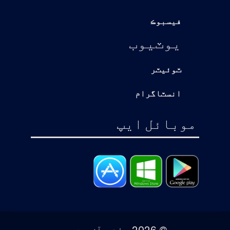
فيسبوڪ
يوٽيوب
ٽوئيٽر
انسٽاگرام
موبائل ايپ