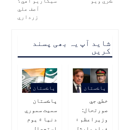
ڪري ويو
سيکاريو آهي؟
آصف علي
زرداري
شاید آپ یہ بھی پسند
کریں
پاڪستان
پاڪستان
خطي جي
پاڪستان
صورتحال:
سميت سموري
وزيراعظم ۽
دنيا ۾ يوم
فيلڊ مارشل
استحصال