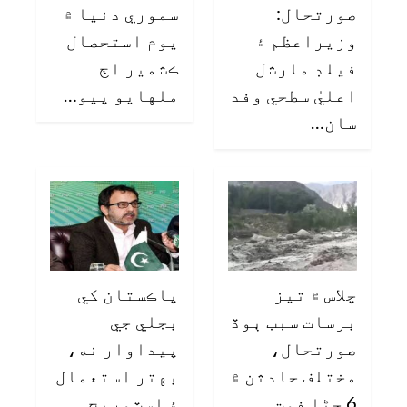
صورتحال:
سموري دنيا ۾
وزيراعظم ۽
يوم استحصال
فيلڊ مارشل
ڪشمير اڄ
اعليٰ سطحي وفد
ملهايو پيو…
سان…
چلاس ۾ تيز
پاڪستان کي
برسات سبب ٻوڏ
بجلي جي
صورتحال،
پيداوار نه،
مختلف حادثن ۾
بهتر استعمال
6 ڄڻا فوت
۽ اسٽوريج