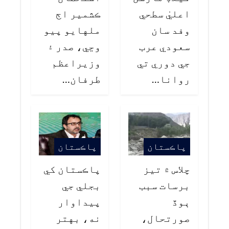
اعليٰ سطحي
ڪشمير اڄ
وفد سان
ملهايو پيو
سعودي عرب
وڃي، صدر ۽
جي دوري تي
وزيراعظم
روانا…
طرفان…
پاڪستان
پاڪستان
چلاس ۾ تيز
پاڪستان کي
برسات سبب
بجلي جي
ٻوڏ
پيداوار
صورتحال،
نه، بهتر