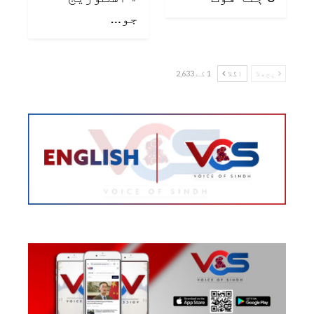
جو…
پچھلا
اگلا
1 کے 2,633