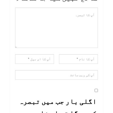
اگلی بار جب میں تبصرہ