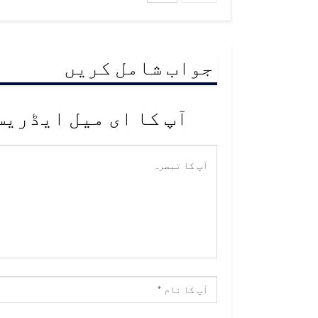
جواب شامل کریں
آپ کا ای میل ایڈریس