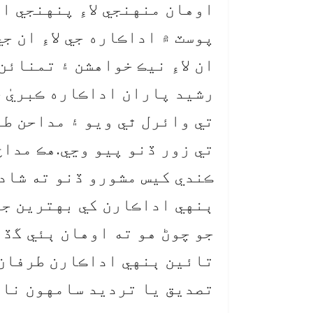
اوهان منهنجي لاءِ پنهنجي ا
پوسٽ ۾ اداڪاره جي لاءِ ان 
ان لاءِ نيڪ خواهشن ۽ تمنائن
رشيد پاران اداڪاره ڪبريٰ خ
تي وائرل ٿي ويو ۽ مداحن ط
تي زور ڏنو پيو وڃي.هڪ مداح
ڪندي کيس مشورو ڏنو ته شادي
ٻنهي اداڪارن کي بهترين جو
جو چوڻ هو ته اوهان ٻئي گڏ 
تائين ٻنهي اداڪارن طرفان 
تصديق يا ترديد سامهون ناه