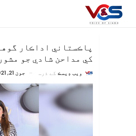
پاڪستاني اداڪار گوهر 
کي مداحن شادي جو مشور
جون 21, 2021
ويب ڊيسڪ
کے ذریعہ