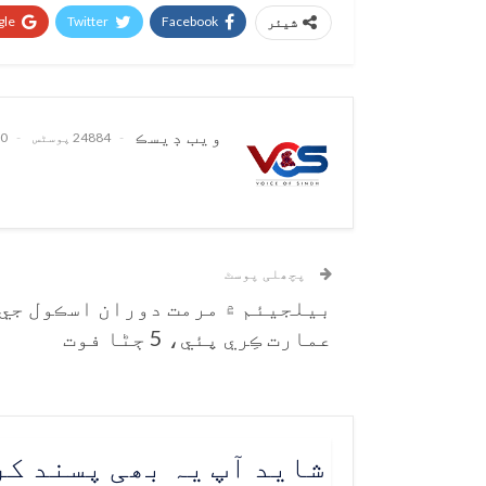
le+
Twitter
Facebook
شیئر
ويب ڊيسڪ
24884 پوسٹس
0 تبصرے
پچھلی پوسٹ
بيلجيئم ۾ مرمت دوران اسڪول جي
عمارت ڪِري پئي، 5 ڄڻا فوت
شاید آپ یہ بھی پسند ک