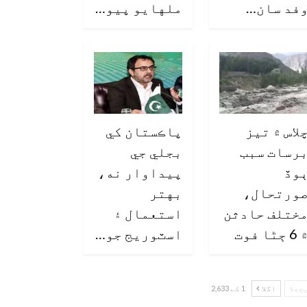
فد سان…
ملهايو پيو…
لاس ۾ تيز
پاڪستان کي
رسات سبب
بجلي جي
وڏ
پيداوار نه،
ورتحال،
بهتر
ختلف حادثن
استعمال ۽
6 ڄڻا فوت
اسٽوريج جو…
چھلا
اگلا
1 کے 2,633