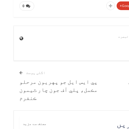
Goog
0
اگلی پوسٹ
پي ايس ايل جو پهريون مرحلو
مڪمل، پلي آف جون چار ٽيمون
ڪنفرم
ریں
مصنف سے مزید