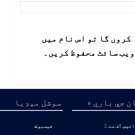
کروں گا تو اس نام میں
 ویب سائٹ محفوظ کریں۔
ن جي باري ۾
سوشل ميڊيا
ڌ
ائيس آف سن
فيسبوڪ