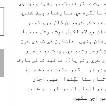
هميت ڄاڻو ٿا. گوهر رشيد پنهنجي
جي سالگره جي مبارڪباد پيش ڪندي
 جو ذڪر ڪيو. ان کان پوءِ گوهر
ان جي لاءِ لکيل نوٽ سوشل ميڊيا
رفان ٻنهي اداڪارن کي شادي ڪرڻ
 گوهر رشيد جي پوسٽ تي تبصرو
 ڪري وٺو ڀاءُ، عاليه نالي صارف
ڙو قرار ڏنو. جڏهن ته هڪ صارف
تمام سٺا لڳندا آهيو. اڃان
في الحال ان حوالي سان ڪابه
ي اچي سگهي.