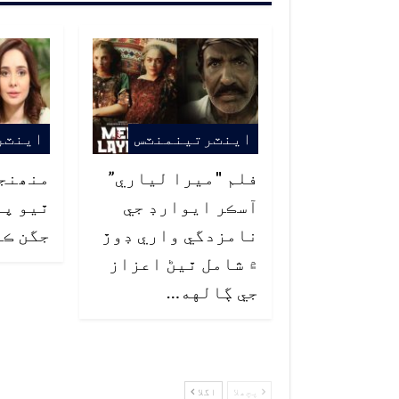
اينٽرتينمنٽس
اينٽر
فلم "ميرا لياري”
منھنجو
آسڪر ايوارڊ جي
ٿيو پر
نامزدگي واري ڊوڙ
جگن ڪا
۾ شامل ٿيڻ اعزاز
جي ڳالهه…
پچھلا
اگلا