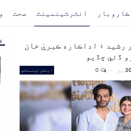
ڪاروبار
انٽرٽينمينٽ
صحت
و
پ
مُن
رشيد ۽ اداڪاره ڪبريٰ خان
و ڏئي ڇڏيو
پر
0
اينٽرتينمنٽس
خ
ص
و
ف
ا