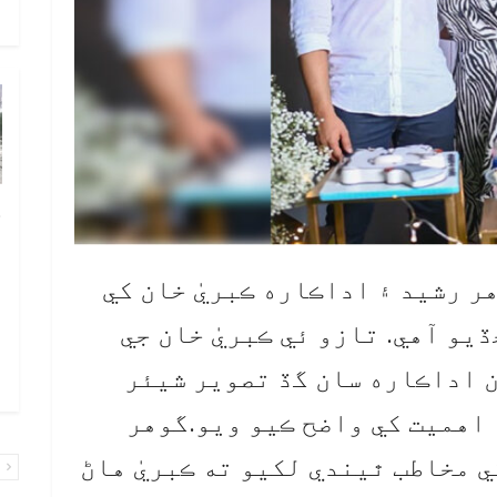
و
چ
ب
ٻ
ر رشيد ۽ اداڪاره ڪبريٰ خان کي
ص
يو آهي. تازو ئي ڪبريٰ خان جي
م
 اداڪاره سان گڏ تصوير شيئر
۾ 
 اهميت کي واضح ڪيو ويو.گوهر
ي مخاطب ٿيندي لکيو ته ڪبريٰ هاڻ
پ