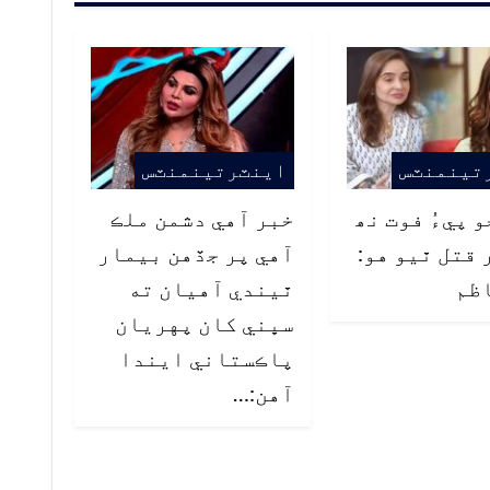
تينمنٽس
اينٽرتينمنٽس
 پيءُ فوت نھ
خبر آهي دشمن ملڪ
 قتل ٿيو هو:
آهي پر جڏهن بيمار
ظم
ٿيندي آهيان ته
سڀني کان پهريان
پاڪستاني ايندا
آهن:…