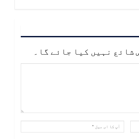
 شائع نہیں کیا جائے گا۔