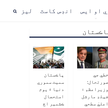
ي او ايس
انڊس کاسٽ
ليز
اڪستان
ڍ
پاڪستان
عالمي خبرون
طي جي
پاڪستان
ورتحال:
سميت سموري
زيراعظم ۽
دنيا ۾ يوم
يلڊ مارشل
استحصال
عليٰ سطحي
ڪشمير اڄ