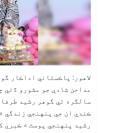
لاهور: پاڪستاني اداڪار گوه
مداحن شادي جو مشورو ڏئي ڇڏ
سالگره تي گوهر رشيد طرفان
ڪندي ان جي پنهنجي زندگي ۾
رشيد پنهنجي پوسٽ ۾ ڪبريٰ ک