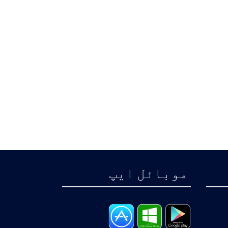
موبائل ايپ