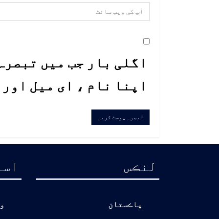
اگلی بار جب میں تبصرہ 
اپنا نام ، ای میل اور
لنڪس
اسا
پاڪستان
و