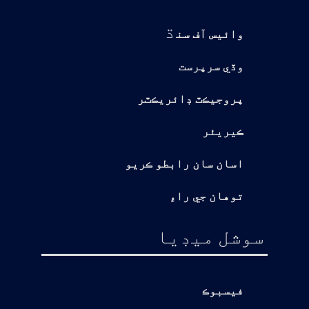
ڌ
وائيس آف سن
وڏي سرپرست
پروجيڪٽ ڊائريڪٽر
ڪيريئر
اسان سان رابطو ڪريو
توهان جي راءِ
سوشل ميڊيا
فيسبوڪ