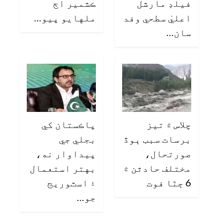
فيلڊ مارشل
ڪشمير اڄ
اعليٰ سطحي وفد
ملهايو پيو…
سان…
چلاس ۾ تيز
پاڪستان کي
برسات سبب ٻوڏ
بجلي جي
صورتحال،
پيداوار نه،
مختلف حادثن ۾
بهتر استعمال
6 ڄڻا فوت
۽ اسٽوريج
جو…