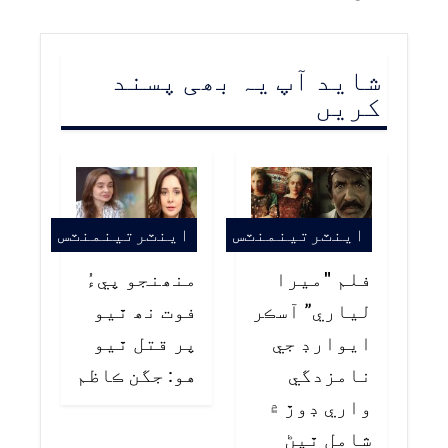
شاید آپ یہ بھی پسند
کریں
اينٽرتينمنٽس
اينٽرتينمنٽس
فلم "ميرا
منھنجو پيءُ
لياري” آسڪر
فوت نھ ٿيو
ايوارڊ جي
پر قتل ٿيو
نامزدگي
هو: جگن ڪاظم
واري ڊوڙ ۾
شامل ٿيڻ