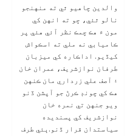
والدين چاهيو ٿي ته منهنجو
نالو ٿئي، ڇو ته انهن کي
مون ۾ هڪ چمڪ نظر آئي هئي پر
ڪاميابي نه ملي ته اسڪواش
کيڏيو. اداڪاره کي ميزبان
طرفان نوازشريف، عمران خان
۽ آصف علي زرداري مان ڪنهن
هڪ کي چونڊ ڪرڻ جو آپشن ڏنو
ويو جنهن تي نمره خان
نوازشريف کي پسنديده
سياستدان قرار ڏنو.ٻئي طرف