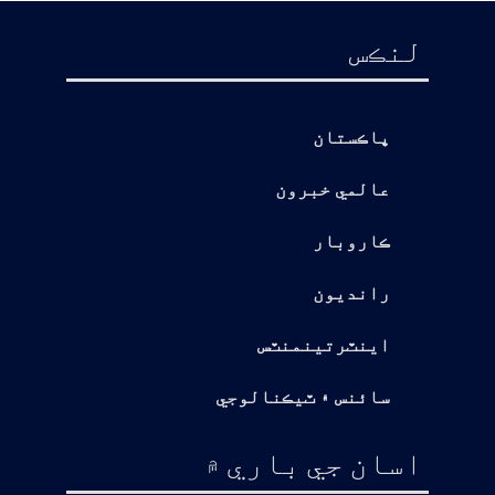
لنڪس
پاڪستان
عالمي خبرون
ڪاروبار
رانديون
اينٽرتينمنٽس
سائنس ۽ ٽيڪنالوجي
اسان جي باري ۾