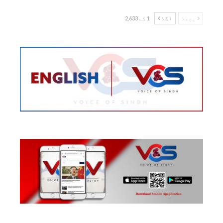
پچھلا
اگلا
1 کے 2,633