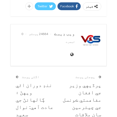
Twitter
Facebook
شیئر
ويب ڊيسڪ
24884 پوسٹس
0
تبصرے
پچھلی پوسٹ
اگلی پوسٹ
پرڏيهي وزير
ننڊ دوران اٿي
جي افغان
ويهڻ ۽
مفاهمتي ڪونسل
ڳالهائڻ جي
جي چيئرمين
عادت آهي: نوال
سان ملاقات
سعيد