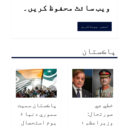
ویب سائٹ محفوظ کریں۔
پاڪستان
خطي جي
پاڪستان سميت
صورتحال:
سموري دنيا ۾
وزيراعظم ۽
يوم استحصال