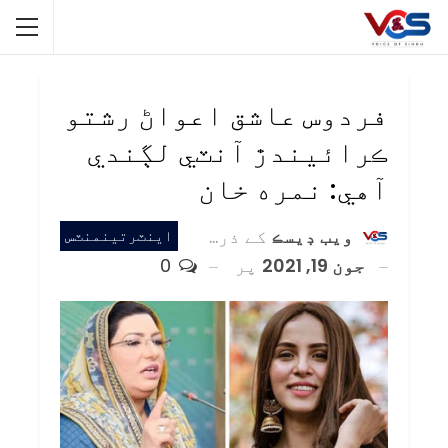
فردوس عاشق اعواڻ رشتو
ڪرائيندڙ آنٽي لڳندي
آهي: نمره خان
ويب ڊيسڪ
کے ذریعہ
اينٽرتينمنٽس
جون 19, 2021
پر
0