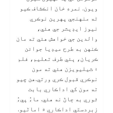
ويون. نمره خان انڪشاف ڪيو
ته منهنجي پهرين نوڪري
نيوز ايڊيٽر جي هئي،
والدين جي خواهش هئي ته مان
ڪنهن به طرح ميڊيا جوائن
ڪريان، ٻئي طرف تعليم، فلم
۽ ٽيليويزن هئي ته مون
نوڪري قبول ڪري ورتي.هن چيو
ته مون کي اداڪاري بابت
ٿوري به ڄاڻ نه هئي. ماءُ پيءُ
زبردستي اداڪاري ۾ اماڻيو.