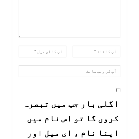
اگلی بار جب میں تبصرہ
کروں گا تو اس نام میں
اپنا نام ، ای میل اور