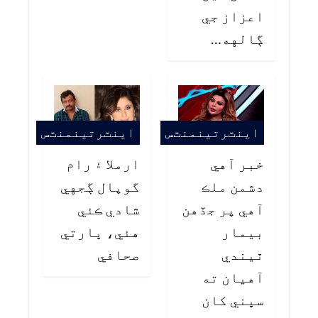
اعزاز جي
ڳالهه…
اينٽرتينمنٽس
اينٽرتينمنٽس
خبر آهي
ارملا ۽ رام
دشمن ملڪ
گوپال ڳجهي
آهي پر جڏهن
شادي ڪئي
بيمار
هئي، ڀارتي
ٿيندي
صحافي
آهيان ته
سڀني کان