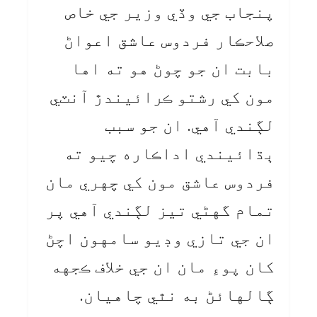
پنجاب جي وڏي وزير جي خاص
صلاحڪار فردوس عاشق اعواڻ
بابت ان جو چوڻ هو ته اها
مون کي رشتو ڪرائيندڙ آنٽي
لڳندي آهي. ان جو سبب
ٻڌائيندي اداڪاره چيو ته
فردوس عاشق مون کي چهري مان
تمام گهڻي تيز لڳندي آهي پر
ان جي تازي وڊيو سامهون اچڻ
کان پوءِ مان ان جي خلاف ڪجهه
ڳالهائڻ به نٿي چاهيان.