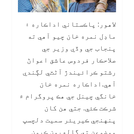
لاهور: پاڪستاني اداڪاره ۽
ماڊل نمره خان چيو آهي ته
پنجاب جي وڏي وزير جي
صلاحڪار فردوس عاشق اعواڻ
رشتو ڪرائيندڙ آڻٽي لڳندي
آهي.اداڪاره نمره خان
خانگي چينل جي هڪ پروگرام ۾
شرڪت ڪئي. جتي هن کان
پنهنجي ڪيريئر سميت دلچسپ
موضوعن تي ڳالهيون ڪيون