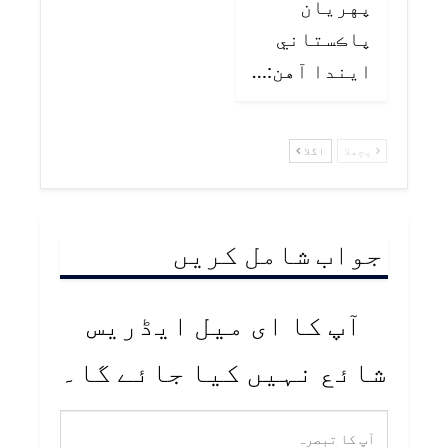
پهريان
پاڪستاني
ايندا آهن:…
پچھلا
اگلا
جواب شامل کریں
آپ کا ای میل ایڈریس
شائع نہیں کیا جائے گا۔