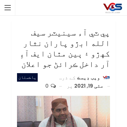
پي ٽي آء سينيٽر سيف
الله ابڙو پاران نثار
کهڙو ۽ ٻين مٿان ايف آءِ
آر داخل ڪرائڻ جو اعلان
ويب ڊيسڪ
کے ذریعہ
پاڪستان
مئی 19, 2021
پر
0