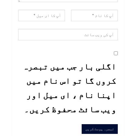
اگلی بار جب میں تبصرہ
کروں گا تو اس نام میں
اپنا نام ، ای میل اور
ویب سائٹ محفوظ کریں۔