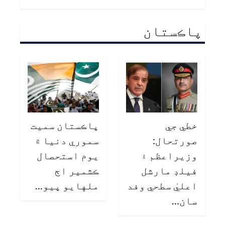
پاڪستان
خطي جي
پاڪستان سميت
صورتحال:
سموري دنيا ۾
وزيراعظم ۽
يوم استحصال
فيلڊ مارشل
ڪشمير اڄ
اعليٰ سطحي وفد
ملهايو پيو…
سان…