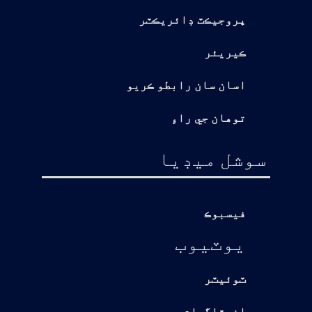
پروجيڪٽ ڊائريڪٽر
ڪيريئر
اسان سان رابطو ڪريو
توهان جي راءِ
سوشل ميڊيا
فيسبوڪ
يوٽيوب
ٽوئيٽر