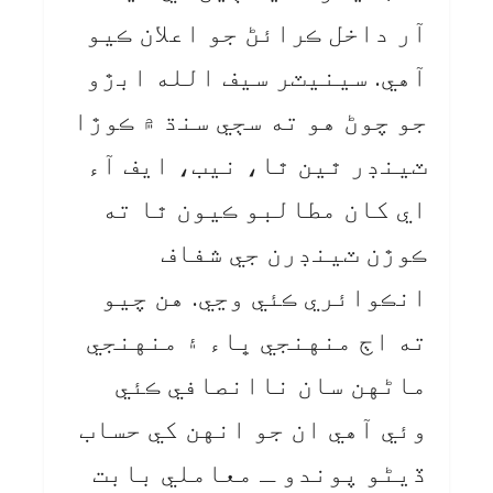
آر داخل ڪرائڻ جو اعلان ڪيو
آهي. سينيٽر سيف الله ابڙو
جو چوڻ هو ته سڄي سنڌ ۾ ڪوڙا
ٽينڊر ٿين ٿا، نيب، ايف آء
اي کان مطالبو ڪيون ٿا ته
ڪوڙن ٽينڊرن جي شفاف
انڪوائري ڪئي وڃي. هن چيو
ته اڄ منهنجي ڀاء ۽ منهنجي
ماڻهن سان ناانصافي ڪئي
وئي آهي ان جو انهن کي حساب
ڏيڻو پوندو ـ معاملي بابت