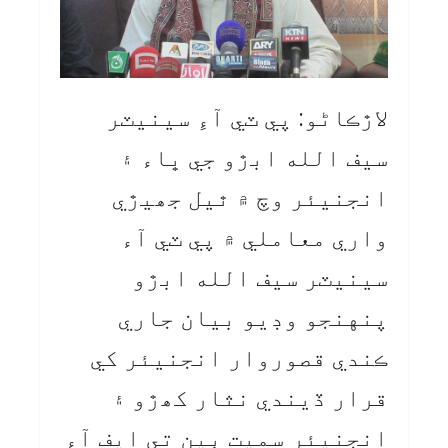
لاڙڪاڻو: پي ٽي آءِ سينيٽر
سيف الله ابڙو جي ڀاء ۽
انجنيئر وچ ۾ ٿيل جھيڙي
واري معاملي ۾ پي ٽي آء
سينيٽر سيف الله ابڙو
پنهنجو وڊيو بيان جاري
ڪندي قصوروار انجنيئر کي
قرار ڏيندي نثار کھڙو ۽
انجنيئر سميت ٻين تي ايف آء