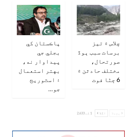
چلاس ۾ تيز
پاڪستان کي
برسات سبب ٻوڏ
بجلي جي
صورتحال،
پيداوار نه،
مختلف حادثن ۾
بهتر استعمال
6 ڄڻا فوت
۽ اسٽوريج
جو…
پچھلا
اگلا
1 کے 2,633