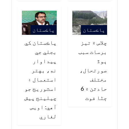
پاڪستان
پاڪستان
چلاس ۾ تيز
پاڪستان کي
برسات سبب
بجلي جي
ٻوڏ
پيداوار
صورتحال،
نه، بهتر
مختلف
استعمال ۽
حادثن ۾ 6
اسٽوريج جو
ڄڻا فوت
چيلينج پيش
آهي: اويس
لغاري