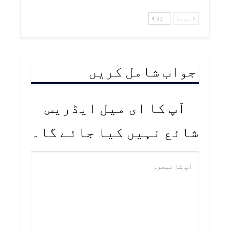
پچھلا
اگلا
جواب شامل کریں
آپ کا ای میل ایڈریس
شائع نہیں کیا جائے گا۔