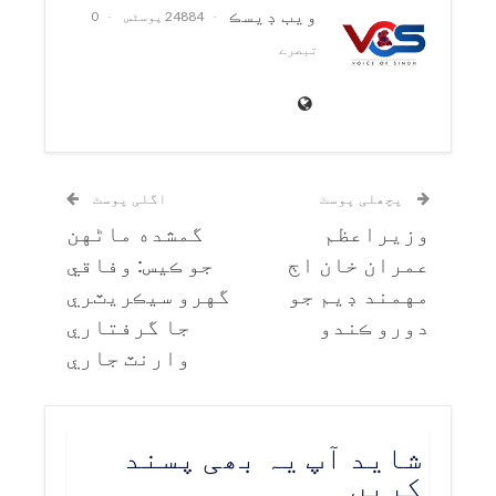
ويب ڊيسڪ
24884 پوسٹس
0
تبصرے
پچھلی پوسٹ
اگلی پوسٹ
وزيراعظم
گمشده ماڻهن
عمران خان اڄ
جو ڪيس: وفاقي
مهمند ڊيم جو
گهرو سيڪريٽري
دورو ڪندو
جا گرفتاري
وارنٽ جاري
شاید آپ یہ بھی پسند
کریں