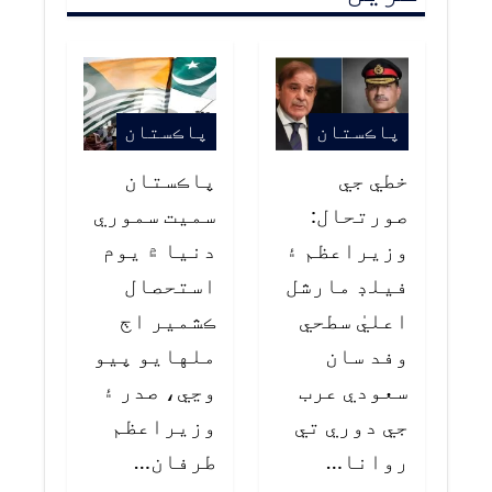
پاڪستان
پاڪستان
خطي جي
پاڪستان
صورتحال:
سميت سموري
وزيراعظم ۽
دنيا ۾ يوم
فيلڊ مارشل
استحصال
اعليٰ سطحي
ڪشمير اڄ
وفد سان
ملهايو پيو
سعودي عرب
وڃي، صدر ۽
جي دوري تي
وزيراعظم
روانا…
طرفان…