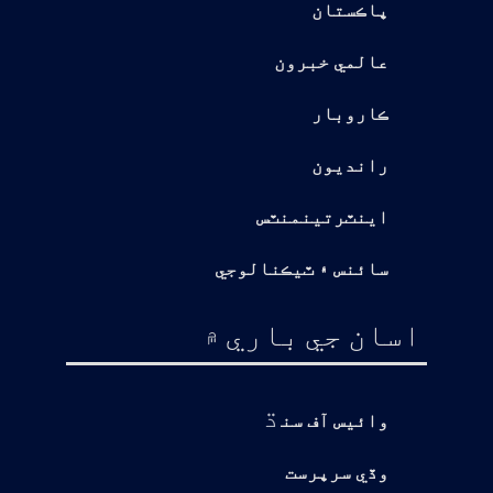
پاڪستان
عالمي خبرون
ڪاروبار
رانديون
اينٽرتينمنٽس
سائنس ۽ ٽيڪنالوجي
اسان جي باري ۾
ڌ
وائيس آف سن
وڏي سرپرست